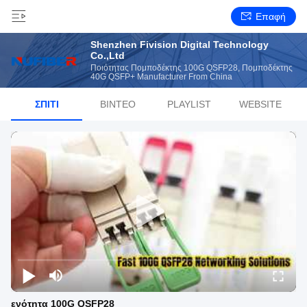
Επαφή
Shenzhen Fivision Digital Technology
Co.,Ltd
Ποιότητας Πομποδέκτης 100G QSFP28, Πομποδέκτης
40G QSFP+ Manufacturer From China
ΣΠΊΤΙ
ΒΊΝΤΕΟ
PLAYLIST
WEBSITE
ενότητα 100G QSFP28