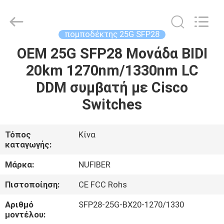
Fivision
Digital
Technology
Co.,Ltd.
All
πομποδέκτης 25G SFP28
Rights
Reserved.
OEM 25G SFP28 Μονάδα BIDI
ΣΠΊΤΙ
Developed
by
ECER
20km 1270nm/1330nm LC
ΠΡΟΪΌΝΤΑ
DDM συμβατή με Cisco
Switches
ΠΕΡΊΠΟΥ
ΕΜΕΊΣ
Τόπος
Κίνα
καταγωγής:
ΓΎΡΟΣ
Μάρκα:
NUFIBER
ΕΡΓΟΣΤΑΣΊΩΝ
Πιστοποίηση:
CE FCC Rohs
Αριθμό
SFP28-25G-BX20-1270/1330
ΠΟΙΟΤΙΚΌΣ
μοντέλου: