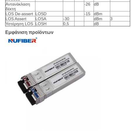
Αντανάκλαση
-26
dB
δέκτη
LOS De-assert
LOSD
-15
dBm
LOS Assert
LOSA
-30
dBm
3
Υστέρηση LOS
LOSH
0,5
dB
Εμφάνιση προϊόντων