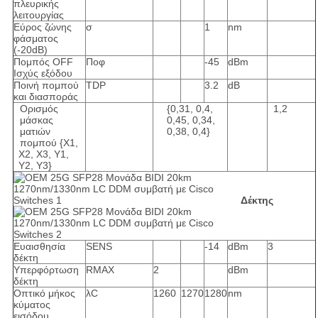
πλευρικής
λειτουργίας
Εύρος ζώνης
σ
1
nm
φάσματος
(-20dB)
Πομπός OFF
Ποφ
-45
dBm
Ισχύς εξόδου
Ποινή πομπού
TDP
3.2
dB
και διασποράς
Ορισμός
{0,31, 0,4,
1,2
μάσκας
0,45, 0,34,
ματιών
0,38, 0,4}
πομπού {X1,
X2, X3, Y1,
Y2, Y3}
Δέκτης
Ευαισθησία
SENS
-14
dBm
3
δέκτη
Υπερφόρτωση
RMAX
2
dBm
δέκτη
Οπτικό μήκος
λC
1260
1270
1280
nm
κύματος
εισόδου