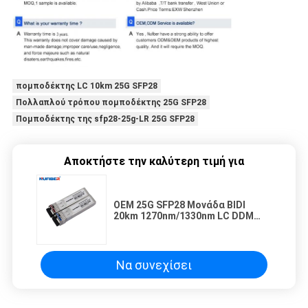
πομποδέκτης LC 10km 25G SFP28
Πολλαπλού τρόπου πομποδέκτης 25G SFP28
Πομποδέκτης της sfp28-25g-LR 25G SFP28
Αποκτήστε την καλύτερη τιμή για
OEM 25G SFP28 Μονάδα BIDI
20km 1270nm/1330nm LC DDM
συμβατή με Cisco Switches
Να συνεχίσει