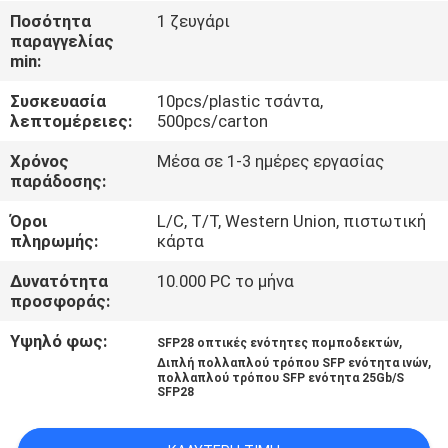
ΈΛΕΓΧΟΣ
Ποσότητα
1 ζευγάρι
παραγγελίας
min:
ΜΑΣ
Συσκευασία
10pcs/plastic τσάντα,
ΕΛΆΤΕ
λεπτομέρειες:
500pcs/carton
ΣΕ
Χρόνος
Μέσα σε 1-3 ημέρες εργασίας
ΕΠΑΦΉ
παράδοσης:
ΜΕ
Όροι
L/C, T/T, Western Union, πιστωτική
πληρωμής:
κάρτα
ΕΙΔΉΣΕΙΣ
Δυνατότητα
10.000 PC το μήνα
προσφοράς:
ΖΗΤΉΣΤΕ
Υψηλό φως:
,
SFP28 οπτικές ενότητες πομποδεκτών
,
Διπλή πολλαπλού τρόπου SFP ενότητα ινών
ΈΝΑ
πολλαπλού τρόπου SFP ενότητα 25Gb/S
SFP28
ΑΠΌΣΠΑΣΜΑ