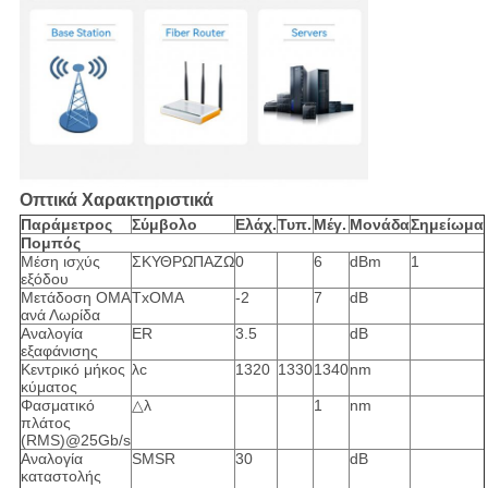
Οπτικά Χαρακτηριστικά
Παράμετρος
Σύμβολο
Ελάχ.
Τυπ.
Μέγ.
Μονάδα
Σημείωμα
Πομπός
Μέση ισχύς
ΣΚΥΘΡΩΠΑΖΩ
0
6
dBm
1
εξόδου
Μετάδοση ΟΜΑ
TxOMA
-2
7
dB
ανά Λωρίδα
Αναλογία
ER
3.5
dB
εξαφάνισης
Κεντρικό μήκος
λc
1320
1330
1340
nm
κύματος
Φασματικό
△λ
1
nm
πλάτος
(RMS)@25Gb/s
Αναλογία
SMSR
30
dB
καταστολής