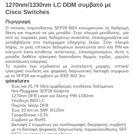
1270nm/1330nm LC DDM συμβατό με
Cisco Switches
Περιγραφή
Ο οπτικός πομποδέκτης SFP28 BIDI ενσωματώνει τη διαδρομή
δέκτη και πομπού σε μία μονάδα. Στην πλευρά μετάδοσης, μία
από τις σειριακές ροές δεδομένων ανακτάται, επαναχρονίζεται και
μεταβιβάζεται στο πρόγραμμα οδήγησης λέιζερ. Στην πλευρά
λήψης, οι ροές οπτικών δεδομένων ανακτώνται από ένα PIN και
ενισχυτή trans-σύνθετης αντίστασης, επαναχρονισμένο. Αυτή η
μονάδα διαθέτει ηλεκτρική διασύνδεση θερμής πρίζας, χαμηλή
κατανάλωση ενέργειας.
Το προϊόν έχει σχεδιαστεί με συντελεστή μορφής, οπτική/
ηλεκτρική σύνδεση και ψηφιακή διαγνωστική διεπαφή σύμφωνα
με το SFP28 και συμβατό με IEEE 802.3cc.
eatures
φά
Έως και 25,78 Gb/s αμφίδρομες συνδέσεις δεδομένων
Hot-Pluggable SFP28 footprint
1270nm DFB Laser και δέκτης PIN 1330nm
Υποδοχή BIDI LC
Πομπός λέιζερ DFB
Έως 20 km σε SMF 9/125m
Τροφοδοτικό:+3,3V
Συμβατό με RoHS
Διεπαφή 2 συρμάτων για προδιαγραφές διαχείρισης συμβατή
με τη διεπαφή ψηφιακής διαγνωστικής παρακολούθησης SFF