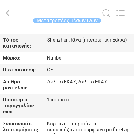
Fivision
Digital
Technology
Co.,Ltd.
All
Μετατροπέας μέσων ινών
Rights
Reserved.
Developed
ΣΠΊΤΙ
by
ECER
Τόπος
Shenzhen, Κίνα (ηπειρωτική χώρα)
καταγωγής:
ΠΡΟΪΌΝΤΑ
Μάρκα:
Nufiber
ΠΕΡΊΠΟΥ
Πιστοποίηση:
CE
ΕΜΕΊΣ
Αριθμό
Δελτίο ΕΚΑΧ, Δελτίο ΕΚΑΧ
μοντέλου:
ΓΎΡΟΣ
Ποσότητα
1 κομμάτι
παραγγελίας
ΕΡΓΟΣΤΑΣΊΩΝ
min:
Συσκευασία
Καρτόνι, τα προϊόντα
ΠΟΙΟΤΙΚΌΣ
λεπτομέρειες:
συσκευάζονται σύμφωνα με διεθνή