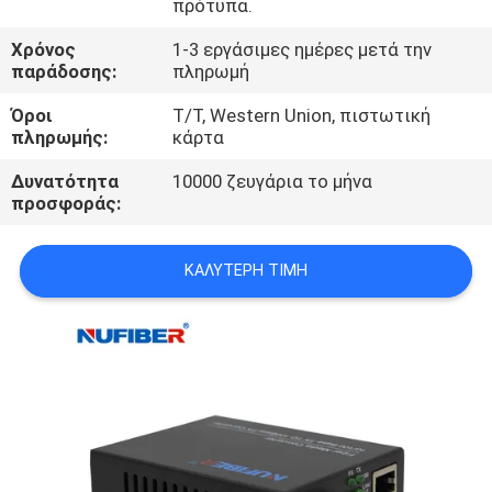
πρότυπα.
ΈΛΕΓΧΟΣ
Χρόνος
1-3 εργάσιμες ημέρες μετά την
παράδοσης:
πληρωμή
ΜΑΣ
Όροι
T/T, Western Union, πιστωτική
ΕΛΆΤΕ
πληρωμής:
κάρτα
ΣΕ
Δυνατότητα
10000 ζευγάρια το μήνα
ΕΠΑΦΉ
προσφοράς:
ΜΕ
ΚΑΛΎΤΕΡΗ ΤΙΜΉ
ΕΙΔΉΣΕΙΣ
ΖΗΤΉΣΤΕ
ΈΝΑ
ΑΠΌΣΠΑΣΜΑ