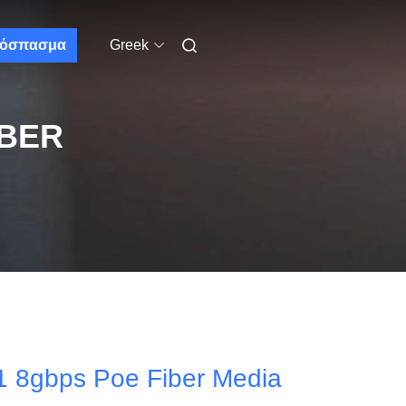
όσπασμα
Greek
IBER
1 8gbps Poe Fiber Media