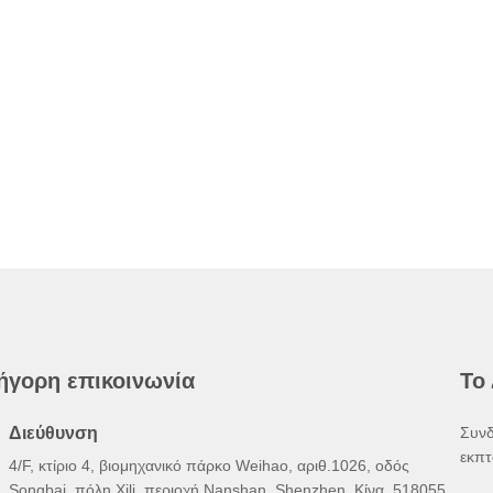
ήγορη επικοινωνία
Το
Διεύθυνση
Συνδ
εκπτ
4/F, κτίριο 4, βιομηχανικό πάρκο Weihao, αριθ.1026, οδός
Songbai, πόλη Xili, περιοχή Nanshan, Shenzhen, Κίνα. 518055