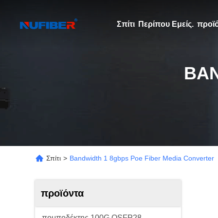
Σπίτι
Περίπου Εμείς.
προϊ
BAN
Σπίτι
>
Bandwidth 1 8gbps Poe Fiber Media Converter
προϊόντα
πομποδέκτης 100G QSFP28