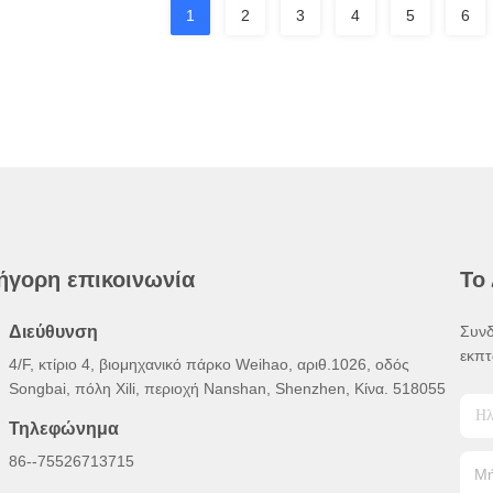
1
2
3
4
5
6
ήγορη επικοινωνία
Το
Διεύθυνση
Συνδ
εκπτ
4/F, κτίριο 4, βιομηχανικό πάρκο Weihao, αριθ.1026, οδός
Songbai, πόλη Xili, περιοχή Nanshan, Shenzhen, Κίνα. 518055
Τηλεφώνημα
86--75526713715