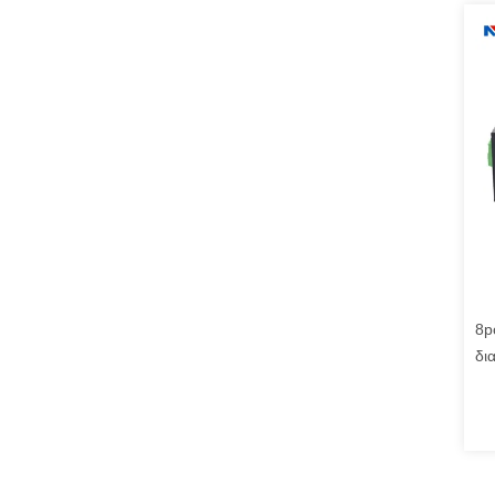
8p
δι
βι