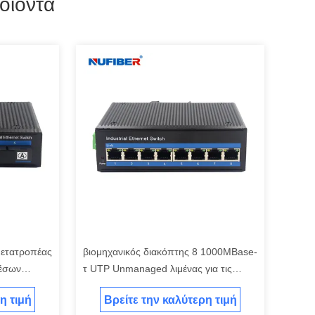
οϊόντα
μετατροπέας
βιομηχανικός διακόπτης 8 1000MBase-
έσων
τ UTP Unmanaged λιμένας για τις
κάμερες IP
η τιμή
Βρείτε την καλύτερη τιμή