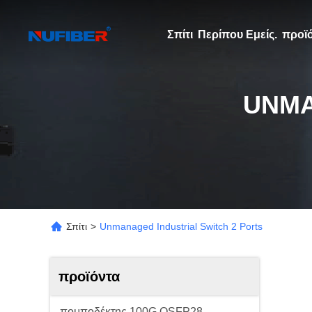
Σπίτι
Περίπου Εμείς.
προϊ
UNMA
Σπίτι
>
Unmanaged Industrial Switch 2 Ports
προϊόντα
πομποδέκτης 100G QSFP28