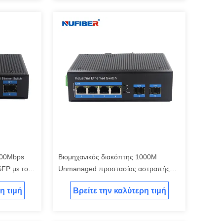
000Mbps
Βιομηχανικός διακόπτης 1000M
FP με το
Unmanaged προστασίας αστραπής
διακόπτης Ethernet ραγών DIN
η τιμή
Βρείτε την καλύτερη τιμή