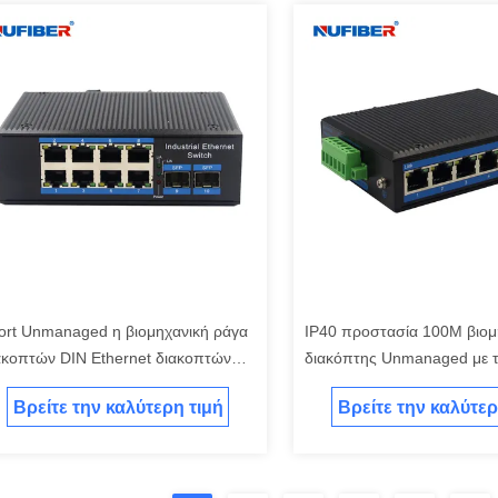
ort Unmanaged η βιομηχανική ράγα
IP40 προστασία 100M βιομ
ακοπτών DIN Ethernet διακοπτών
διακόπτης Unmanaged με τ
ομηχανική τοποθετεί
20km 1310nm SM
Βρείτε την καλύτερη τιμή
Βρείτε την καλύτερ