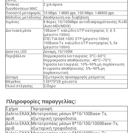
Πίνακας
2 χιλιάρικα
διευθύνσεων MAC
Ποσοστό μεταφοράς
10 Mbps: 14880 pps, 100 Mbps: 148800 pps
Μέθοδος μετάδοσης
Αποθήκευση και διαβίβαση
Λιμένες
8 θύρες 10/100Mbps αυτοδιαπραγμάτευσης RJ45
(Auto MDI/MDIX)
Δικτυακά μέσα
10Base-T: καλώδιο UTP κατηγορίας 3, 4, 5
(μέγιστο 100m)
ΕΠΕ/ΤΙΑ-568 100Ù STP (μέγιστο 100m)
100Base-Tx: καλώδιο UTP κατηγορίας 5, 5e
(μέγιστο 100m)
Δείκτες LED
Δύναμη, 10/100M
Περιβάλλον
Θερμοκρασία λειτουργίας: 0°C~60°C
Θερμοκρασία αποθήκευσης: -40°C~70°C
Υγρασία λειτουργίας: 10%~90% μη συμπύκνωση
Η υγρασία αποθήκευσης: 5%~90% μη
συμπυκνωτική
Δύναμη
Εξωτερικός προσαρμογός ρεύματος
Μέγεθος
135*75*28 χιλιοστά
Υλικό στέγασης
Σίδηρο
Πληροφορίες παραγγελίας:
Σχήμα
Περιγραφή
Δελτίο ΕΚΑΧ,
Μετατροπέας μέσων 8*10/100Base-Tx,
αριθ.
εξωτερική τροφοδοσία.
Δελτίο ΕΚΑΧ,
Μετατροπέας μέσων 8*10/100/1000Base-Tx,
αριθ.
εξωτερική τροφοδοσία.