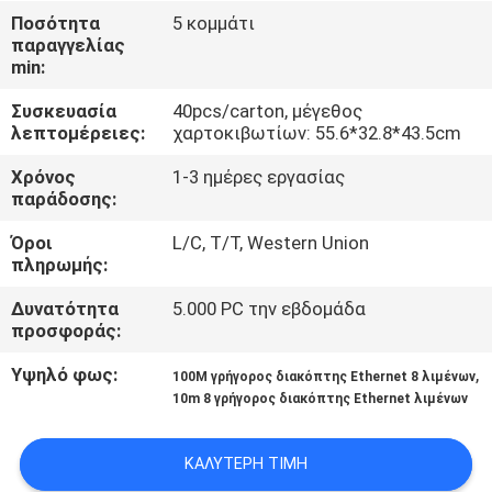
ΈΛΕΓΧΟΣ
Ποσότητα
5 κομμάτι
παραγγελίας
min:
ΜΑΣ
Συσκευασία
40pcs/carton, μέγεθος
ΕΛΆΤΕ
λεπτομέρειες:
χαρτοκιβωτίων: 55.6*32.8*43.5cm
ΣΕ
Χρόνος
1-3 ημέρες εργασίας
ΕΠΑΦΉ
παράδοσης:
ΜΕ
Όροι
L/C, T/T, Western Union
πληρωμής:
ΕΙΔΉΣΕΙΣ
Δυνατότητα
5.000 PC την εβδομάδα
προσφοράς:
ΖΗΤΉΣΤΕ
Υψηλό φως:
,
100M γρήγορος διακόπτης Ethernet 8 λιμένων
10m 8 γρήγορος διακόπτης Ethernet λιμένων
ΈΝΑ
ΑΠΌΣΠΑΣΜΑ
ΚΑΛΎΤΕΡΗ ΤΙΜΉ