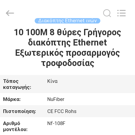
Digital
Technology
Co.,Ltd.
All
Rights
Διακόπτης Ethernet ινών
Reserved.
Developed
by
10 100M 8 θύρες Γρήγορος
ΣΠΊΤΙ
ECER
διακόπτης Ethernet
ΠΡΟΪΌΝΤΑ
Εξωτερικός προσαρμογός
τροφοδοσίας
ΠΕΡΊΠΟΥ
ΕΜΕΊΣ
Τόπος
Κίνα
καταγωγής:
ΓΎΡΟΣ
Μάρκα:
NuFiber
ΕΡΓΟΣΤΑΣΊΩΝ
Πιστοποίηση:
CE FCC Rohs
Αριθμό
Nf-108F
ΠΟΙΟΤΙΚΌΣ
μοντέλου: