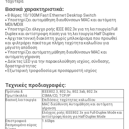
ταχύτερα.
Βασικά χαρακτηριστικά:
▪ 8 θύρες 10/100M Fast Ethernet Desktop Switch
▪ Υποστηρίζει αυτομάθηση διευθύνσεων MAC και αυτόματη
MDI/MDIX
▪ Υποστηρίζει έλεγχο ροής IEEE 802.3x για τη λειτουργία Full
Duplex και αντίστροφη πίεση για τη λειτουργία Half Duplex
▪ Αρχιτεκτονική διακόπτη χωρίς μπλοκάρισμα που προωθεί
και φιλτράρει πακέτα με πλήρη ταχύτητα καλωδίου για
μέγιστη απόδοση
▪ Υποστηρίζει αυτόματη μάθηση διευθύνσεων MAC και
αυτόματη γήρανση
▪ Δείκτες LED για την παρακολούθηση ισχύος, σύνδεσης,
δραστηριότητας
▪ Εξωτερική τροφοδοσία με προσαρμοστή ισχύος
Τεχνικές προδιαγραφές:
Πρότυπα &
IEEE802.3, 802.3u, 802.3ab, 802.3x
Πρωτόκολλα
CSMA/CD, TCP/IP
Βασική λειτουργία
Επιδόσεις ταχύτητας καλωδίου
MAC διεύθυνση Αυτομάθηση και αυτόματη
γήρανση
Ελέγχος ροής IEEE802.3x για Full-Duplex Mode και
αντίστροφη πίεση για Half-Duplex Mode
Επιστροφικά
1.6Gbps
δεσμευμένο εύρος
ζώνης