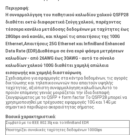
Περιγραφή:
Η συναρμολόγηση του παθητικού καλωδίου χαλκού QSFP28
διαθέτει οκτώ διαφορετικά ζεύγη χαλκού, παρέχοντας
τέσσερα κανάλια μετάδοσης δεδομένων με ταχύτητες έως
28Gbps ανά κανάλι, και πληροί τις απαιτήσεις της 100G
Ethernet,Απαιτήσεις 25G Ethernet και InfiniBand Enhanced
Data Rate (EDR)Διαθέσιμο σε ένα ευρύ φάσμα μετρήσεων
καλωδίων - από 26AWG έως 30AWG - αυτό το σύνολο
καλωδίων χαλκού 100G διαθέτει χαμηλή απώλεια
εισαγωγής και χαμηλή διασταύρωση.
Σχεδιασμένο για εφαρμογές στα κέντρα δεδομένων, τις αγορές
δικτύωσης και τηλεπικοινωνιών που απαιτούν υψηλής
ταχύτητας, αξιόπιστη συναρμολόγηση καλωδίων,Αυτό το
προϊόν επόμενης γενιάς μοιράζεται την ίδια διεπαφή
ζευγαρώματος με το QSFP + form factor Το QSFP28 μπορεί να
χρησιμοποιηθεί με τρέχουσες εφαρμογές 10G και 14G με
σημαντικό περιθώριο ακεραιότητας σήματος.
Βασικά χαρακτηριστικά:
Συμβατό με το IEEE 802.3bj και το InfiniBand EDR
Υποστηρίζει συνολικές ταχύτητες δεδομένων 100Gbps