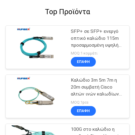
Top Προϊόντα
SFP+ σε SFP+ ενεργό
οπτικό καλώδιο 115m
προσαρμοσμένη υψηλή
ταχύτητα 10Gb/S
MOQ:1 κομμάτι
ΕΠΑΦΉ
Καλώδιο 3m 5m 7m η
20m συμβατή Cisco
αλτών ινών καλωδίων
QSFP 40G AOC
MOQ:1pcs
ΕΠΑΦΉ
100G στο καλώδιο η