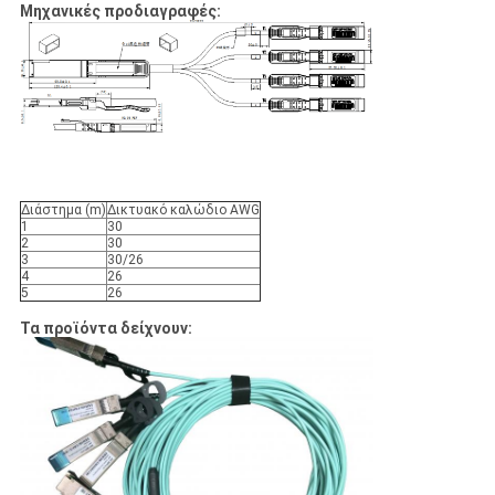
Μηχανικές προδιαγραφές:
Διάστημα (m)
Δικτυακό καλώδιο AWG
1
30
2
30
3
30/26
4
26
5
26
Τα προϊόντα δείχνουν: