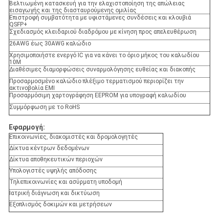
Βελτιωμένη κατασκευή για την ελαχιστοποίηση της απώλειας
εισαγωγής και της διασταυρούμενης ομιλίας
Επιστροφή συμβατότητα με υφιστάμενες συνδέσεις και κλουβιά
QSFP+
Σχεδιασμός κλειδαριού διαδρόμου με κίνηση προς απελευθέρωση
26AWG έως 30AWG καλώδιο
Χρησιμοποιήστε ενεργό IC για να κάνει το όριο μήκος του καλωδίου
10M
Διαθέσιμες διαμορφώσεις συναρμολόγησης ευθείας και διακοπής
Προσαρμοσμένο καλώδιο πλέξιμο τερματισμού περιορίζει την
ακτινοβολία EMI
Προσαρμόσιμη χαρτογράφηση EEPROM για υπογραφή καλωδίου
Συμμόρφωση με το RoHS
Εφαρμογή:
Επικοινωνίες, διακομιστές και δρομολογητές
Δίκτυα κέντρων δεδομένων
Δίκτυα αποθηκευτικών περιοχών
Υπολογιστές υψηλής απόδοσης
Τηλεπικοινωνίες και ασύρματη υποδομή
Ιατρική διάγνωση και δικτύωση
Εξοπλισμός δοκιμών και μετρήσεων