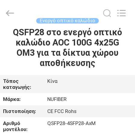
Digital
Technology
Co.,Ltd.
All
Rights
Ενεργό οπτικό καλώδιο
Reserved.
Developed
by
QSFP28 στο ενεργό οπτικό
ΣΠΊΤΙ
ECER
καλώδιο AOC 100G 4x25G
ΠΡΟΪΌΝΤΑ
OM3 για τα δίκτυα χώρου
αποθήκευσης
ΠΕΡΊΠΟΥ
ΕΜΕΊΣ
Τόπος
Κίνα
καταγωγής:
ΓΎΡΟΣ
Μάρκα:
NUFIBER
ΕΡΓΟΣΤΑΣΊΩΝ
Πιστοποίηση:
CE FCC Rohs
Αριθμό
QSFP28-4SFP28-AxM
ΠΟΙΟΤΙΚΌΣ
μοντέλου: