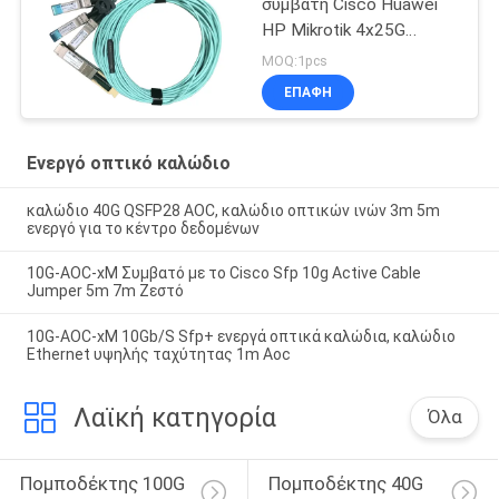
συμβατή Cisco Huawei
HP Mikrotik 4x25G
SFP28 Aoc
MOQ:1pcs
ΕΠΑΦΉ
Ενεργό οπτικό καλώδιο
καλώδιο 40G QSFP28 AOC, καλώδιο οπτικών ινών 3m 5m
ενεργό για το κέντρο δεδομένων
10G-AOC-xM Συμβατό με το Cisco Sfp 10g Active Cable
Jumper 5m 7m Ζεστό
10G-AOC-xM 10Gb/S Sfp+ ενεργά οπτικά καλώδια, καλώδιο
Ethernet υψηλής ταχύτητας 1m Aoc
Λαϊκή κατηγορία
Όλα
Πομποδέκτης 100G 
Πομποδέκτης 40G 