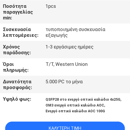
ΈΛΕΓΧΟΣ
Ποσότητα
1pcs
παραγγελίας
min:
ΜΑΣ
Συσκευασία
τυποποιημένη συσκευασία
ΕΛΆΤΕ
λεπτομέρειες:
εξαγωγής
ΣΕ
Χρόνος
1-3 εργάσιμες ημέρες
ΕΠΑΦΉ
παράδοσης:
ΜΕ
Όροι
T/T, Western Union
πληρωμής:
ΕΙΔΉΣΕΙΣ
Δυνατότητα
5.000 PC το μήνα
προσφοράς:
ΖΗΤΉΣΤΕ
Υψηλό φως:
,
QSFP28 στο ενεργό οπτικό καλώδιο 4x25G
,
OM3 ενεργό οπτικό καλώδιο AOC
ΈΝΑ
Ενεργό οπτικό καλώδιο AOC 100G
ΑΠΌΣΠΑΣΜΑ
ΚΑΛΎΤΕΡΗ ΤΙΜΉ