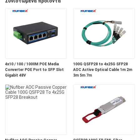
Συνιστώμενα προϊόντα
ΈΛΕΓΧΟΣ
ΜΑΣ
ΕΛΆΤΕ
ΣΕ
ΕΠΑΦΉ
4x10 / 100 / 1000M POE Media
100G QSFP28 to 4x25G SFP28
ΜΕ
Converter POE Port to SFP Slot
AOC Active Optical Cable 1m 2m
Gigabit 48V
3m 5m 7m
ΕΙΔΉΣΕΙΣ
ΖΗΤΉΣΤΕ
ΈΝΑ
ΑΠΌΣΠΑΣΜΑ