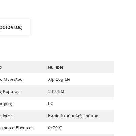
ροϊόντος
α
NuFiber
μό Μοντέλου
Xfp-10g-LR
ς Κύματος:
1310NM
τήρας:
LC
 Ινών:
Ενιαίο Ντούμπλεξ Τρόπου
κρασία Εργασίας:
0~70℃