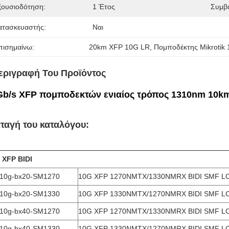
ξουσιοδότηση:
1 Έτος
Συμβ
ατασκευαστής:
Ναι
πισημαίνω:
20km XFP 10G LR
, 
Πομποδέκτης Mikrotik
εριγραφή Του Προϊόντος
Gb/s XFP πομποδεκτών ενιαίος τρόπος 1310nm 10km
ταγή του καταλόγου:
 XFP BIDI
-10g-bx20-SM1270
10G XFP 1270NMTX/1330NMRX BIDI SMF L
-10g-bx20-SM1330
10G XFP 1330NMTX/1270NMRX BIDI SMF L
-10g-bx40-SM1270
10G XFP 1270NMTX/1330NMRX BIDI SMF L
-10g-bx40-SM1330
10G XFP 1330NMTX/1270NMRX BIDI SMF L