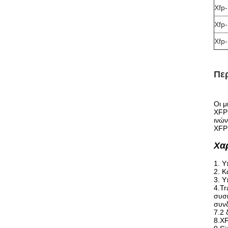
Xfp
Xfp
Xfp
Πε
Οι μ
XFP
ινών
XFP
Χα
1. Υ
2. Κ
3. 
4.Tr
συσ
συν
7.2 
8.XF