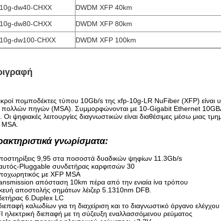
-10g-dw40-CHXX
DWDM XFP 40km
-10g-dw80-CHXX
DWDM XFP 80km
-10g-dw100-CHXX
DWDM XFP 100km
ριγραφή
ικροί πομποδέκτες τύπου 10Gb/s της xfp-10g-LR NuFiber (XFP) είναι
 πολλών πηγών (MSA). Συμμορφώνονται με 10-Gigabit Ethernet 10GBA
. Οι ψηφιακές λειτουργίες διαγνωστικών είναι διαθέσιμες μέσω μιας τμ
 MSA.
ρακτηριστικά γνωρίσματα:
ποστηρίξεις 9,95 στα ποσοστά δυαδικών ψηφίων 11.3Gb/s
αυτός-Pluggable συνδετήρας καρφιτσών 30
Υποχωρητικός με XFP MSA
ansmission απόσταση 10km πέρα από την ενιαία ίνα τρόπου
κευή αποστολής σημάτων λέιζερ 5.1310nm DFB.
δετήρας 6.Duplex LC
διεπαφή καλωδίων για τη διαχείριση και το διαγνωστικό όργανο ελέγχου
I ηλεκτρική διεπαφή με τη σύζευξη εναλλασσόμενου ρεύματος