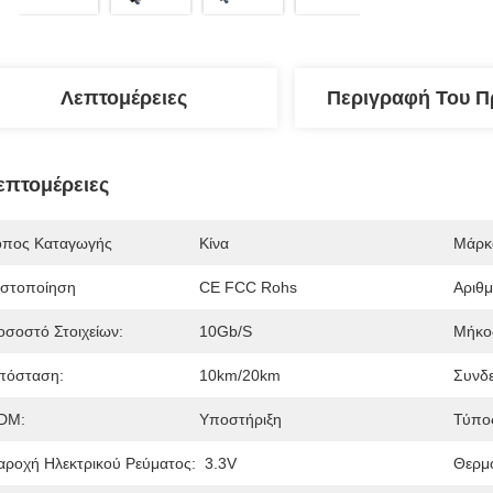
Λεπτομέρειες
Περιγραφή Του Π
επτομέρειες
όπος Καταγωγής
Κίνα
Μάρκ
ιστοποίηση
CE FCC Rohs
Αριθ
οσοστό Στοιχείων:
10Gb/s
Μήκο
πόσταση:
10km/20km
Συνδε
DM:
Υποστήριξη
Τύπος
αροχή Ηλεκτρικού Ρεύματος:
3.3V
Θερμο