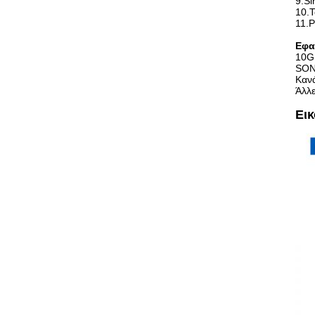
9.Si
10.T
11.
Εφα
10G
SON
Κανά
Άλλε
Ει