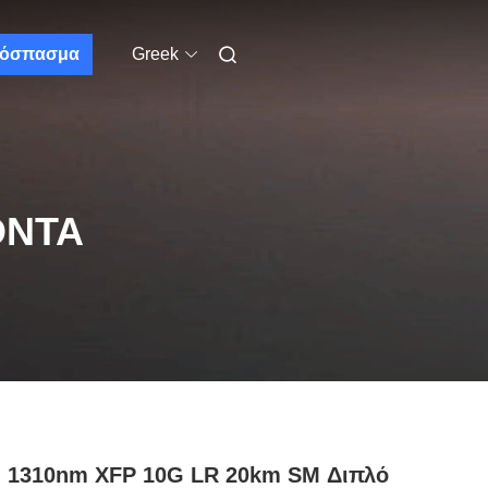
όσπασμα
Greek
ΌΝΤΑ
 1310nm XFP 10G LR 20km SM Διπλό