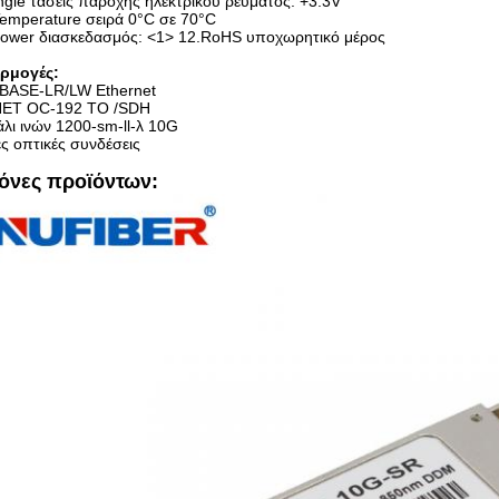
ngle τάσεις παροχής ηλεκτρικού ρεύματος: +3.3V
emperature σειρά 0°C σε 70°C
Power διασκεδασμός: <1> 12.RoHS υποχωρητικό μέρος
ρμογές:
BASE-LR/LW Ethernet
ET OC-192 ΤΟ /SDH
λι ινών 1200-sm-ll-λ 10G
ς οπτικές συνδέσεις
κόνες προϊόντων: