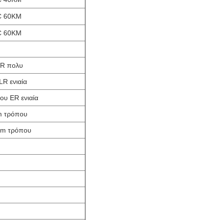
C 60KM
C 60KM
SR πολυ
R ενιαία
υ ER ενιαία
m τρόπου
km τρόπου