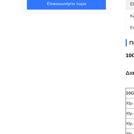
Επικοινωνήστε τώρα
Ε
Κ
Ε
Π
10
Δια
10G
Xfp
Xfp
Xfp
Xfp