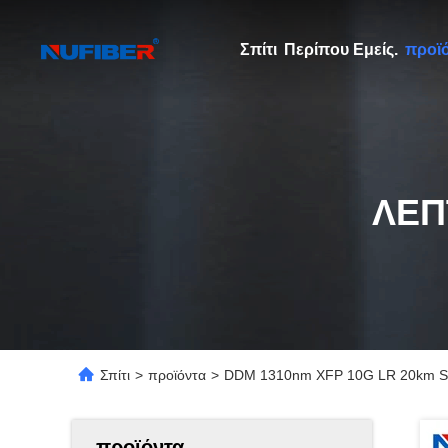
Σπίτι
Περίπου Εμείς.
προϊ
ΛΕΠ
Σπίτι
>
προϊόντα
>
DDM 1310nm XFP 10G LR 20km SM δ
προϊόντα