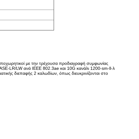
 υποχωρητικοί με την τρέχουσα προδιαγραφή συμφωνίας
SE-LR/LW ανά IEEE 802.3ae και 10G κανάλι 1200-sm-ll-λ
ηματικής διεπαφής 2 καλωδίων, όπως διευκρινίζονται στο