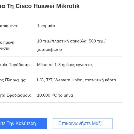
ια Τη Cisco Huawei Mikrotik
ποιημένο:
1 κομμάτι
10 τεμ./πλαστική σακούλα, 500 τεμ./
οιημένη
ασία:
χαρτοκιβώτιο
σμία Παράδοσης:
Μέσα σε 1-3 ημέρες εργασίας
ος Πληρωμής:
L/C, T/T, Western Union, πιστωτική κάρτα
ητα Εφοδιασμού:
10.000 PC το μήνα
ίτε Την Καλύτερη Τιμή
Επικοινωνήστε Μαζί Μας