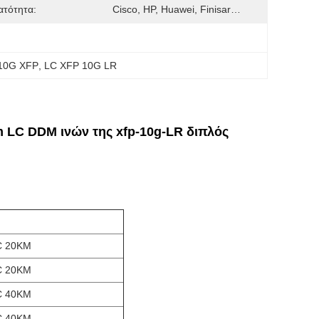
ατότητα:
Cisco, HP, Huawei, Finisar…
 10G XFP
, 
LC XFP 10G LR
 LC DDM ινών της xfp-10g-LR διπλός
C 20KM
C 20KM
C 40KM
C 40KM