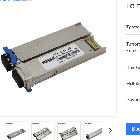
LC Γ
Τροπο
Τυποπ
Συσκευ
Προθε
Μέθοδ
Ικανότ
Βρε