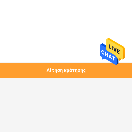
Αίτηση κράτησης
Λαϊκή κατηγορία
Όλα
1.25G Πομποδέκτης 
Μονάδα Χαλκού
SFP
Πομποδέκτης 10G 
Πομποδέκτης 10G 
SFP+
XFP
Πομποδέκτης 25G 
Πομποδέκτης 40G 
SFP28
QSFP+