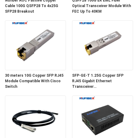
Nufiber AOC Passive Copper
QSFP28 100G ER EML Fiber
SITEMAP
Cable 100G QSFP28 To 4x25G
Optical Transceiver Module With
SFP28 Breakout
FEC Up To 40KM
ΠΟΛΙΤΙΚΉ
ΑΠΟΡΡΉΤΟΥ
30 meters 10G Copper SFP RJ45
SFP-GE-T 1.25G Copper SFP
Module Compatible With Cisco
RJ45 Gigabit Ethernet
Switch
Transceiver
SGMII/SERDES/100BASE-FX
Copper Module