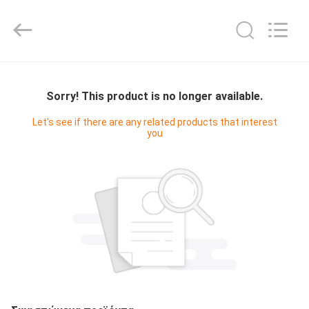
Digital
Technology
Co.,Ltd.
All
Rights
Reserved.
Developed
by
ΣΠΊΤΙ
ECER
Sorry! This product is no longer available.
ΠΡΟΪΌΝΤΑ
Let's see if there are any related products that interest
you
ΠΕΡΊΠΟΥ
ΕΜΕΊΣ
ΓΎΡΟΣ
ΕΡΓΟΣΤΑΣΊΩΝ
ΠΟΙΟΤΙΚΌΣ