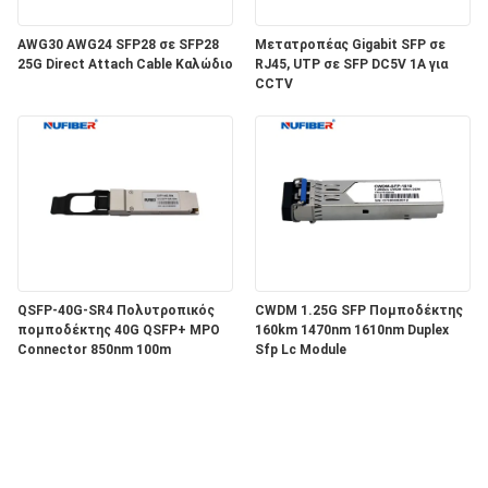
AWG30 AWG24 SFP28 σε SFP28
Μετατροπέας Gigabit SFP σε
25G Direct Attach Cable Καλώδιο
RJ45, UTP σε SFP DC5V 1A για
CCTV
QSFP-40G-SR4 Πολυτροπικός
CWDM 1.25G SFP Πομποδέκτης
πομποδέκτης 40G QSFP+ MPO
160km 1470nm 1610nm Duplex
Connector 850nm 100m
Sfp Lc Module