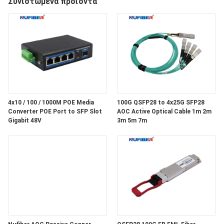
Συνιστώμενα προϊόντα
ΈΛΕΓΧΟΣ
ΜΑΣ
ΕΛΆΤΕ
ΣΕ
ΕΠΑΦΉ
4x10 / 100 / 1000M POE Media
100G QSFP28 to 4x25G SFP28
ΜΕ
Converter POE Port to SFP Slot
AOC Active Optical Cable 1m 2m
Gigabit 48V
3m 5m 7m
ΕΙΔΉΣΕΙΣ
ΖΗΤΉΣΤΕ
ΈΝΑ
ΑΠΌΣΠΑΣΜΑ