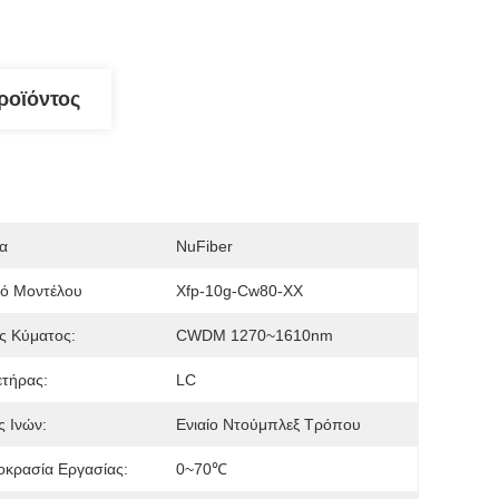
ροϊόντος
α
NuFiber
μό Μοντέλου
Xfp-10g-Cw80-ΧΧ
ς Κύματος:
CWDM 1270~1610nm
τήρας:
LC
 Ινών:
Ενιαίο Ντούμπλεξ Τρόπου
κρασία Εργασίας:
0~70℃