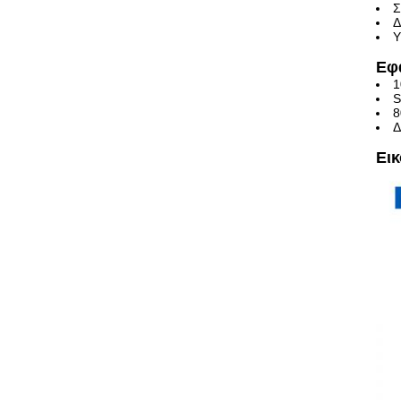
Σ
Δ
Υ
Εφ
1
S
8
Δ
Ει