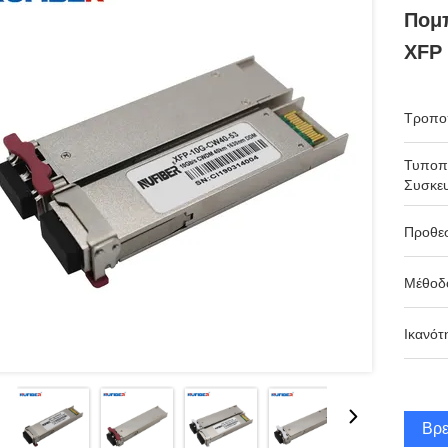
Πομ
XFP
Τροπο
Τυποπ
Συσκευ
Προθε
Μέθοδ
Ικανότ
Βρε