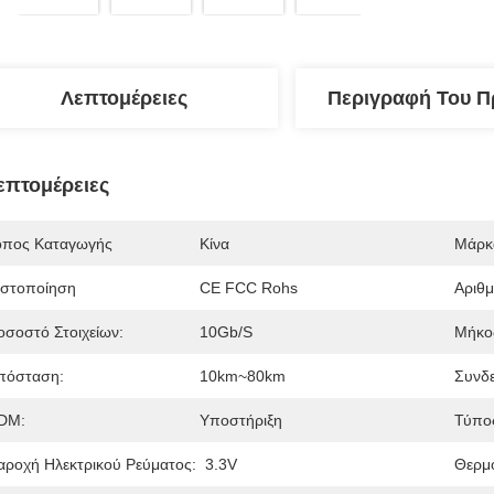
Λεπτομέρειες
Περιγραφή Του Π
επτομέρειες
όπος Καταγωγής
Κίνα
Μάρκ
ιστοποίηση
CE FCC Rohs
Αριθ
οσοστό Στοιχείων:
10Gb/s
Μήκο
πόσταση:
10km~80km
Συνδε
DM:
Υποστήριξη
Τύπος
αροχή Ηλεκτρικού Ρεύματος:
3.3V
Θερμο