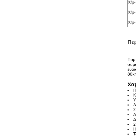
Xfp
Xfp
Xfp
Πε
Πομπ
συμ
ευαι
80k
Χα
Π
Κ
Υ
Α
Σ
Δ
Δ
2
Η
Τ