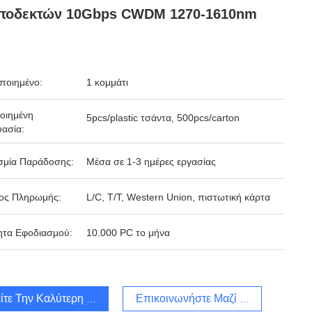
ποδεκτών 10Gbps CWDM 1270-1610nm
ποιημένο:
1 κομμάτι
οιημένη
5pcs/plastic τσάντα, 500pcs/carton
ασία:
σμία Παράδοσης:
Μέσα σε 1-3 ημέρες εργασίας
ος Πληρωμής:
L/C, T/T, Western Union, πιστωτική κάρτα
ητα Εφοδιασμού:
10.000 PC το μήνα
ίτε Την Καλύτερη Τιμή
Επικοινωνήστε Μαζί Μας