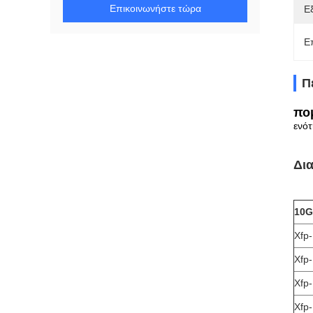
Επικοινωνήστε τώρα
Ε
Ε
Π
πο
ενό
Δια
10G
Xfp
Xfp
Xfp
Xfp