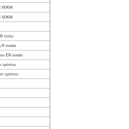
C 60KM
C 60KM
SR πολυ
R ενιαία
υ ER ενιαία
m τρόπου
km τρόπου