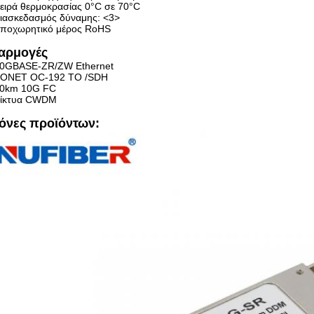
ειρά θερμοκρασίας 0°C σε 70°C
ιασκεδασμός δύναμης: <3>
ποχωρητικό μέρος RoHS
αρμογές
0GBASE-ZR/ZW Ethernet
ONET OC-192 ΤΟ /SDH
0km 10G FC
ίκτυα CWDM
κόνες προϊόντων: