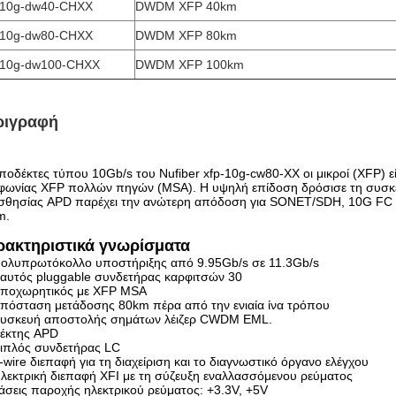
-10g-dw40-CHXX
DWDM XFP 40km
-10g-dw80-CHXX
DWDM XFP 80km
-10g-dw100-CHXX
DWDM XFP 100km
ριγραφή
οδέκτες τύπου 10Gb/s του Nufiber xfp-10g-cw80-ΧΧ οι μικροί (XFP) ε
φωνίας XFP πολλών πηγών (MSA). Η υψηλή επίδοση δρόσισε τη συσ
σθησίας APD παρέχει την ανώτερη απόδοση για SONET/SDH, 10G FC και
m.
ρακτηριστικά γνωρίσματα
ολυπρωτόκολλο υποστήριξης από 9.95Gb/s σε 11.3Gb/s
αυτός pluggable συνδετήρας καρφιτσών 30
ποχωρητικός με XFP MSA
πόσταση μετάδοσης 80km πέρα από την ενιαία ίνα τρόπου
υσκευή αποστολής σημάτων λέιζερ CWDM EML.
έκτης APD
ιπλός συνδετήρας LC
-wire διεπαφή για τη διαχείριση και το διαγνωστικό όργανο ελέγχου
λεκτρική διεπαφή XFI με τη σύζευξη εναλλασσόμενου ρεύματος
άσεις παροχής ηλεκτρικού ρεύματος: +3.3V, +5V