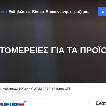
όντα
Εκδηλώσεις
Βίντεο
Επικοινωνήστε μαζί μας
απ
ΤΟΜΈΡΕΙΕΣ ΓΙΑ ΤΑ ΠΡΟΪ
πομποδεκτών 10Gbps CWDM 1270-1610nm XFP
Ενό