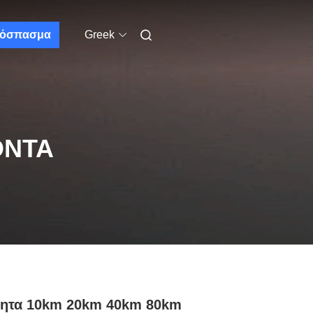
όσπασμα
Greek
ΌΝΤΑ
τητα 10km 20km 40km 80km