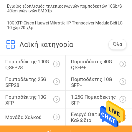
Ενιαίος εξοπλισμός τηλεπικοινωνιών πομποδεκτών 10Gb/S
40km ινών ινών SM Xfp
10G XFP Cisco Huawei Mikrotik HP Transceiver Module Bidi LC
10 χλμ 20 χλμ
Λαϊκή κατηγορία
Όλα
Πομποδέκτης 100G 
Πομποδέκτης 40G 
QSFP28
QSFP+
Πομποδέκτης 25G 
Πομποδέκτης 10G 
SFP28
SFP+
Πομποδέκτης 10G 
1.25G Πομποδέκτης 
XFP
SFP
Ενεργό Οπτικό 
Μονάδα Χαλκού
Καλώδιο