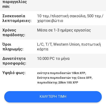
παραγγελίας
ΈΛΕΓΧΟΣ
min:
Συσκευασία
10 τεμ./πλαστική σακούλα, 500 τεμ./
ΜΑΣ
λεπτομέρειες:
χαρτοκιβώτιο
ΕΛΆΤΕ
Χρόνος
Μέσα σε 1-3 ημέρες εργασίας
ΣΕ
παράδοσης:
ΕΠΑΦΉ
Όροι
L/C, T/T, Western Union, πιστωτική
πληρωμής:
κάρτα
ΜΕ
Δυνατότητα
10.000 PC το μήνα
προσφοράς:
ΕΙΔΉΣΕΙΣ
Υψηλό φως:
,
ενότητα πομποδεκτών 10km XFP
,
Ενότητα πομποδεκτών της Cisco XFP
ΖΗΤΉΣΤΕ
πομποδέκτης 20km 10G XFP
ΈΝΑ
ΑΠΌΣΠΑΣΜΑ
ΚΑΛΎΤΕΡΗ ΤΙΜΉ