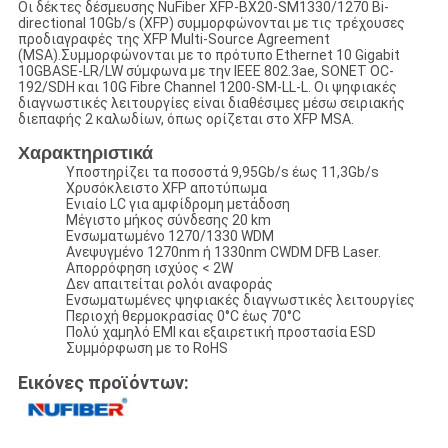
Οι δέκτες δέσμευσης NuFiber XFP-BX20-SM1330/1270 Bi-
directional 10Gb/s (XFP) συμμορφώνονται με τις τρέχουσες
προδιαγραφές της XFP Multi-Source Agreement
(MSA).Συμμορφώνονται με το πρότυπο Ethernet 10 Gigabit
10GBASE-LR/LW σύμφωνα με την IEEE 802.3ae, SONET OC-
192/SDH και 10G Fibre Channel 1200-SM-LL-L. Οι ψηφιακές
διαγνωστικές λειτουργίες είναι διαθέσιμες μέσω σειριακής
διεπαφής 2 καλωδίων, όπως ορίζεται στο XFP MSA.
Χαρακτηριστικά
Υποστηρίζει τα ποσοστά 9,95Gb/s έως 11,3Gb/s
Χρυσόκλειστο XFP αποτύπωμα
Ενιαίο LC για αμφίδρομη μετάδοση
Μέγιστο μήκος σύνδεσης 20 km
Ενσωματωμένο 1270/1330 WDM
Ανεψυγμένο 1270nm ή 1330nm CWDM DFB Laser.
Απορρόφηση ισχύος < 2W
Δεν απαιτείται ρολόι αναφοράς
Ενσωματωμένες ψηφιακές διαγνωστικές λειτουργίες
Περιοχή θερμοκρασίας 0°C έως 70°C
Πολύ χαμηλό EMI και εξαιρετική προστασία ESD
Συμμόρφωση με το RoHS
Εικόνες προϊόντων: