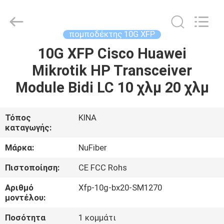
Fivision
Digital
Technology
Co.,Ltd.
All
πομποδέκτης 10G XFP
Rights
Reserved.
Developed
10G XFP Cisco Huawei
ΣΠΊΤΙ
by
ECER
Mikrotik HP Transceiver
ΠΡΟΪΌΝΤΑ
Module Bidi LC 10 χλμ 20 χλμ
ΠΕΡΊΠΟΥ
Τόπος
ΚΙΝΑ
καταγωγής:
ΕΜΕΊΣ
Μάρκα:
NuFiber
ΓΎΡΟΣ
Πιστοποίηση:
CE FCC Rohs
ΕΡΓΟΣΤΑΣΊΩΝ
Αριθμό
Xfp-10g-bx20-SM1270
μοντέλου:
ΠΟΙΟΤΙΚΌΣ
Ποσότητα
1 κομμάτι