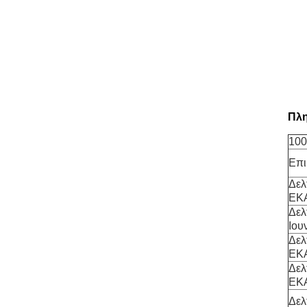
Πλη
10
Επι
Δελ
ΕΚ
Δελ
Ιου
Δελ
ΕΚ
Δελ
ΕΚ
Δελ