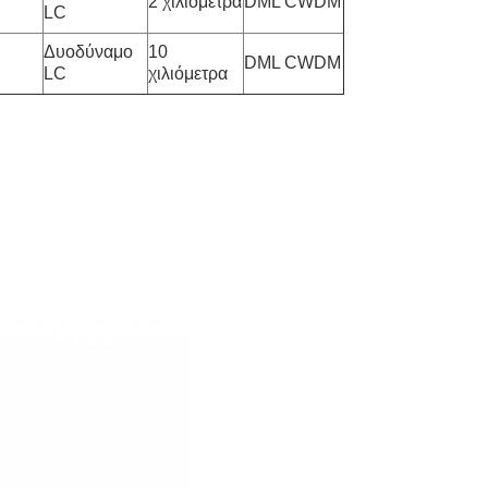
2 χιλιόμετρα
DML CWDM
LC
Δυοδύναμο
10
DML CWDM
LC
χιλιόμετρα