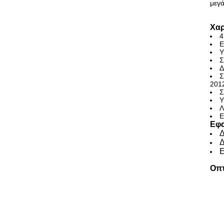
μεγά
Χαρ
4
Ε
Υ
Σ
Δ
Σ
201
Σ
Υ
Λ
Ε
Εφ
Δ
Δ
Ε
Οπτ