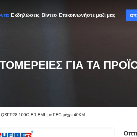
όντα
Εκδηλώσεις
Βίντεο
Επικοινωνήστε μαζί μας
απ
ΤΟΜΈΡΕΙΕΣ ΓΙΑ ΤΑ ΠΡΟΪ
ν QSFP28 100G ER EML με FEC μέχρι 40KM
Οπτι