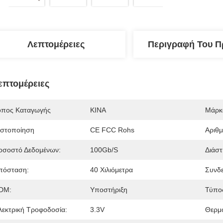
Λεπτομέρειες
Περιγραφή Του Π
επτομέρειες
όπος Καταγωγής
ΚΙΝΑ
Μάρκ
ιστοποίηση
CE FCC Rohs
Αριθ
οσοστό Δεδομένων:
100Gb/s
Διάστ
πόσταση:
40 Χιλιόμετρα
Συνδε
DM:
Υποστήριξη
Τύπος
λεκτρική Τροφοδοσία:
3.3V
Θερμο