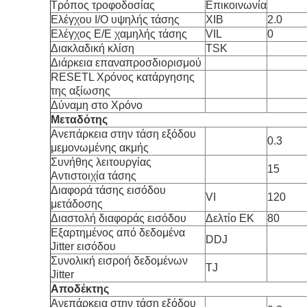
Τρόπος τροφοδοσίας
Επικοινωνία
Ελέγχου I/O υψηλής τάσης
ΧΙΒ
2.0
Ελέγχος Ε/Ε χαμηλής τάσης
VIL
0
Διακλαδική κλίση
TSK
Διάρκεια επαναπροσδιορισμού
RESETL Χρόνος κατάργησης
της αξίωσης
Δύναμη στο Χρόνο
Μεταδότης
Ανεπάρκεια στην τάση εξόδου
0.3
μεμονωμένης ακμής
Συνήθης λειτουργίας
15
Αντιστοιχία τάσης
Διαφορά τάσης εισόδου
VI
120
μετάδοσης
Διαστολή διαφοράς εισόδου
Δελτίο ΕΚ
80
Εξαρτημένος από δεδομένα
DDJ
Jitter εισόδου
Συνολική εισροή δεδομένων
TJ
Jitter
Αποδέκτης
Ανεπάρκεια στην τάση εξόδου