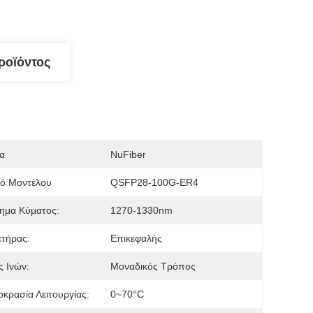
ροϊόντος
α
NuFiber
μό Μοντέλου
QSFP28-100G-ER4
ημα Κύματος:
1270-1330nm
τήρας:
Επικεφαλής
 Ινών:
Μοναδικός Τρόπος
κρασία Λειτουργίας:
0~70°C