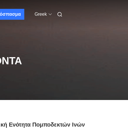
όσπασμα
Greek
ΌΝΤΑ
κή Ενότητα Πομποδεκτών Ινών