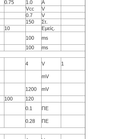
0.75
1.0
Α
Vcc
V
0.7
V
150
Στ.
10
Εμείς.
100
ms
100
ms
4
V
1
mV
1200
mV
100
120
0.1
ΠΕ
0.28
ΠΕ