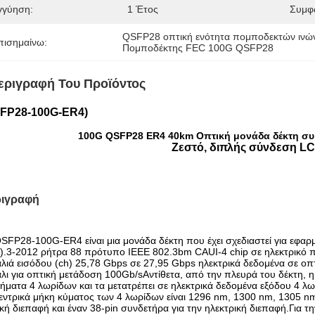
γγύηση:
1 Έτος
Συμφ
QSFP28 οπτική ενότητα πομποδεκτών ινώ
πισημαίνω:
Πομποδέκτης FEC 100G QSFP28
εριγραφή Του Προϊόντος
FP28-100G-ER4)
100G QSFP28 ER4 40km Οπτική μονάδα δέκτη συμ
Ζεστό, διπλής σύνδεση L
ιγραφή
SFP28-100G-ER4 είναι μια μονάδα δέκτη που έχει σχεδιαστεί για εφα
.3-2012 ρήτρα 88 πρότυπο IEEE 802.3bm CAUI-4 chip σε ηλεκτρικό π
λιά εισόδου (ch) 25,78 Gbps σε 27,95 Gbps ηλεκτρικά δεδομένα σε οπτ
λι για οπτική μετάδοση 100Gb/sΑντίθετα, από την πλευρά του δέκτη, 
ήματα 4 λωρίδων και τα μετατρέπει σε ηλεκτρικά δεδομένα εξόδου 4 λ
εντρικά μήκη κύματος των 4 λωρίδων είναι 1296 nm, 1300 nm, 1305 nm
κή διεπαφή και έναν 38-pin συνδετήρα για την ηλεκτρική διεπαφή.Για 