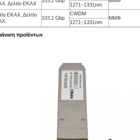
103.1 Gbp
ΜΜΦ
Χ, Δελτίο ΕΚΑΧ
1271~1331nm
CWDM
τίο ΕΚΑΧ, Δελτίο
103.1 Gbp
ΜΜΦ
ΑΧ.
1271~1331nm
άνιση προϊόντων