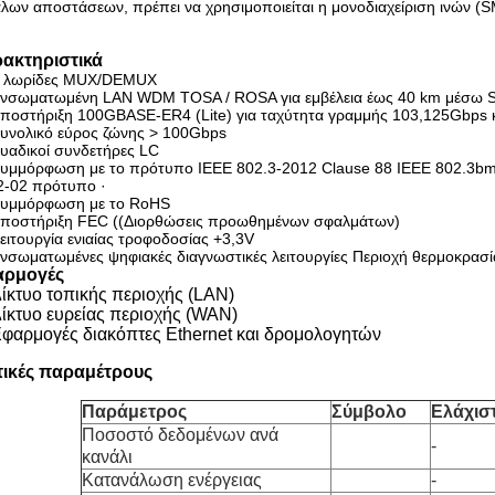
λων αποστάσεων, πρέπει να χρησιμοποιείται η μονοδιαχείριση ινών (S
ακτηριστικά
 λωρίδες MUX/DEMUX
νσωματωμένη LAN WDM TOSA / ROSA για εμβέλεια έως 40 km μέσω S
ποστήριξη 100GBASE-ER4 (Lite) για ταχύτητα γραμμής 103,125Gbps 
υνολικό εύρος ζώνης > 100Gbps
υαδικοί συνδετήρες LC
υμμόρφωση με το πρότυπο IEEE 802.3-2012 Clause 88 IEEE 802.3bm 
2-02 πρότυπο ·
υμμόρφωση με το RoHS
ποστήριξη FEC ((Διορθώσεις προωθημένων σφαλμάτων)
ειτουργία ενιαίας τροφοδοσίας +3,3V
νσωματωμένες ψηφιακές διαγνωστικές λειτουργίες Περιοχή θερμοκρασί
αρμογές
ίκτυο τοπικής περιοχής (LAN)
ίκτυο ευρείας περιοχής (WAN)
φαρμογές διακόπτες Ethernet και δρομολογητών
ικές παραμέτρους
Παράμετρος
Σύμβολο
Ελάχισ
Ποσοστό δεδομένων ανά
-
κανάλι
Κατανάλωση ενέργειας
-