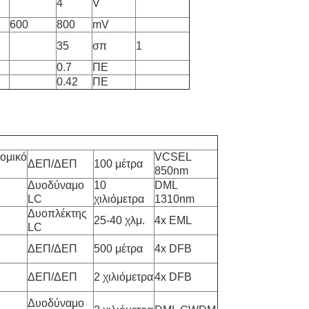
4
V
600
800
mV
35
σπ
1
0.7
ΠΕ
0.42
ΠΕ
ομικό
VCSEL
ΔΕΠ/ΔΕΠ
100 μέτρα
850nm
Δυοδύναμο
10
DML
LC
χιλιόμετρα
1310nm
Δυοπλέκτης
25-40 χλμ.
4x EML
LC
ΔΕΠ/ΔΕΠ
500 μέτρα
4x DFB
ΔΕΠ/ΔΕΠ
2 χιλιόμετρα
4x DFB
Δυοδύναμο