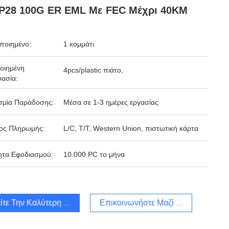
P28 100G ER EML Με FEC Μέχρι 40KM
ποιημένο:
1 κομμάτι
οιημένη
4pcs/plastic πιάτο,
ασία:
σμία Παράδοσης:
Μέσα σε 1-3 ημέρες εργασίας
ος Πληρωμής:
L/C, T/T, Western Union, πιστωτική κάρτα
ητα Εφοδιασμού:
10.000 PC το μήνα
ίτε Την Καλύτερη Τιμή
Επικοινωνήστε Μαζί Μας