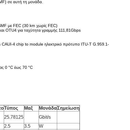
MF) σε αυτή τη μονάδα.
MF με FEC (30 km χωρίς FEC)
και OTU4 για ταχύτητα γραμμής 111,81Gbps
CAUI-4 chip to module ηλεκτρικό πρότυπο ITU-T G.959.1-
ας 0 °C έως 70 °C
το
Τύπος
Μαξ
Μονάδα
Σημείωση
25.78125
Gbit/s
2.5
3.5
W