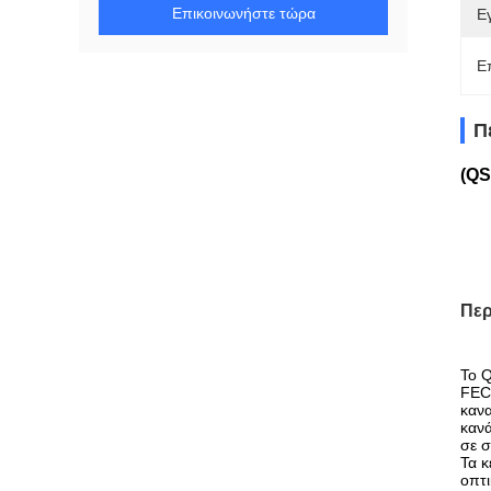
Επικοινωνήστε τώρα
Ε
Ε
Π
(QS
Περ
Το Q
FEC)
κανα
κανά
σε σ
Τα κ
οπτι