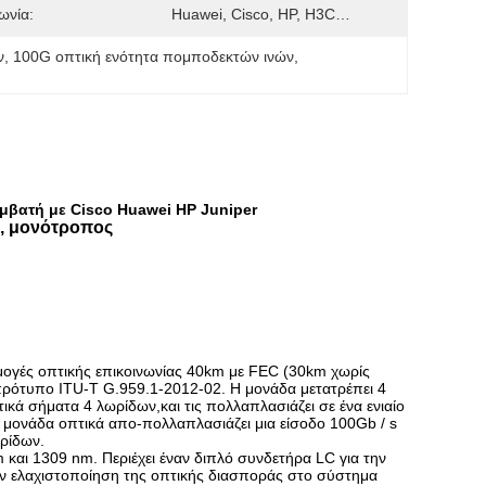
ωνία:
Huawei, Cisco, HP, H3C…
ν
, 
100G οπτική ενότητα πομποδεκτών ινών
, 
βατή με Cisco Huawei HP Juniper
C, μονότροπος
ρμογές οπτικής επικοινωνίας 40km με FEC (30km χωρίς
ρότυπο ITU-T G.959.1-2012-02. Η μονάδα μετατρέπει 4
ικά σήματα 4 λωρίδων,και τις πολλαπλασιάζει σε ένα ενιαίο
η μονάδα οπτικά απο-πολλαπλασιάζει μια είσοδο 100Gb / s
ωρίδων.
 και 1309 nm. Περιέχει έναν διπλό συνδετήρα LC για την
την ελαχιστοποίηση της οπτικής διασποράς στο σύστημα