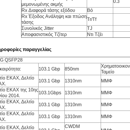
0.3
μεμονωμένης ακμής
Rx Διαφορά τάσης εξόδου
Βό
Rx Έξοδος Ανάληψη και πτώση
Tr/Tf
τάσης
Συνολικός Jitter
TJ
Αποφασιστικός Τζίτερ
Ντι Τζέι
ροφορίες παραγγελίας
0G QSFP28
Χρηματοοικον
καιρότητα:
103.1 Gbp
850nm
Ταμείο
τίο ΕΚΑΧ, Δελτίο
103.1 Gbp
1310nm
ΜΜΦ
ΑΧ.
τίο ΕΚΑΧ της 10ης
103.1Gbps
1310nm
ΜΜΦ
νίου 2014.
τίο ΕΚΑΧ, Δελτίο
103.1 Gbp
1310nm
ΜΜΦ
ΑΧ.
τίο ΕΚΑΧ, Δελτίο
103.1 Gbp
1310nm
ΜΜΦ
ΑΧ.
CWDM
τίο ΕΚΑΧ, Δελτίο