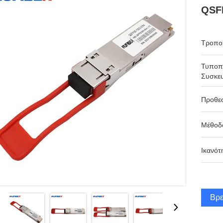
QSF
Τροπο
Τυποπ
Συσκευ
Προθε
Μέθοδ
Ικανότ
Βρε