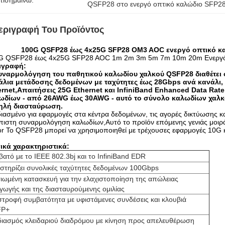
πισημαίνω:
QSFP28 στο ενεργό οπτικό καλώδιο SFP2
εριγραφή Του Προϊόντος
100G QSFP28 έως 4x25G SFP28 OM3 AOC ενεργό οπτικό καλ
G QSFP28 έως 4x25G SFP28 AOC 1m 2m 3m 5m 7m 10m 20m Ενεργός
ιγραφή:
υναρμολόγηση του παθητικού καλωδίου χαλκού QSFP28 διαθέτει 
άλια μετάδοσης δεδομένων με ταχύτητες έως 28Gbps ανά κανάλι, κ
ernet,Απαιτήσεις 25G Ethernet και InfiniBand Enhanced Data Ra
ωδίων - από 26AWG έως 30AWG - αυτό το σύνολο καλωδίων χαλκο
ηλή διασταύρωση.
ιασμένο για εφαρμογές στα κέντρα δεδομένων, τις αγορές δικτύωσης κ
πιστη συναρμολόγηση καλωδίων,Αυτό το προϊόν επόμενης γενιάς μοιρά
or Το QSFP28 μπορεί να χρησιμοποιηθεί με τρέχουσες εφαρμογές 10G 
ικά χαρακτηριστικά:
ατό με το IEEE 802.3bj και το InfiniBand EDR
στηρίζει συνολικές ταχύτητες δεδομένων 100Gbps
τιωμένη κατασκευή για την ελαχιστοποίηση της απώλειας
γωγής και της διασταυρούμενης ομιλίας
στροφή συμβατότητα με υφιστάμενες συνδέσεις και κλουβιά
FP+
διασμός κλειδαριού διαδρόμου με κίνηση προς απελευθέρωση