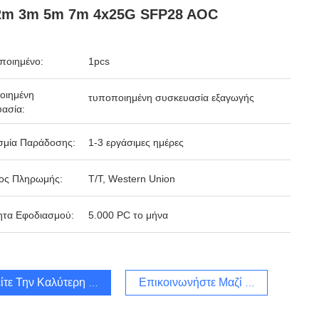
2m 3m 5m 7m 4x25G SFP28 AOC
ποιημένο:
1pcs
οιημένη
τυποποιημένη συσκευασία εξαγωγής
ασία:
σμία Παράδοσης:
1-3 εργάσιμες ημέρες
ος Πληρωμής:
T/T, Western Union
ητα Εφοδιασμού:
5.000 PC το μήνα
ίτε Την Καλύτερη Τιμή
Επικοινωνήστε Μαζί Μας