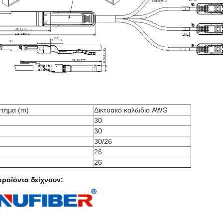
στημα (m)
Δικτυακό καλώδιο AWG
30
30
30/26
26
26
προϊόντα δείχνουν: