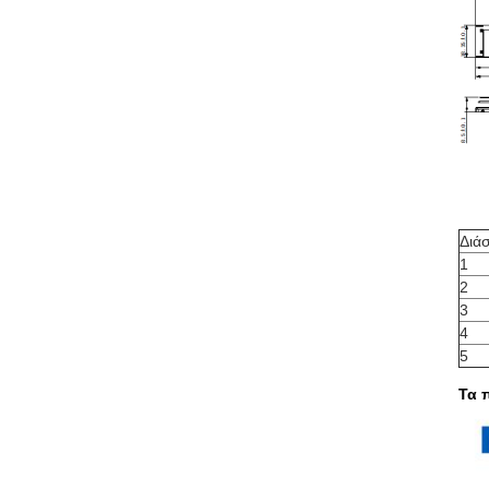
Διά
1
2
3
4
5
Τα 