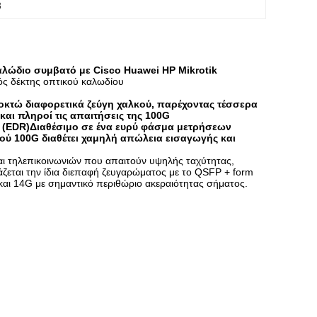
8
ώδιο συμβατό με Cisco Huawei HP Mikrotik
 δέκτης οπτικού καλωδίου
οκτώ διαφορετικά ζεύγη χαλκού, παρέχοντας τέσσερα
αι πληροί τις απαιτήσεις της 100G
te (EDR)Διαθέσιμο σε ένα ευρύ φάσμα μετρήσεων
ύ 100G διαθέτει χαμηλή απώλεια εισαγωγής και
αι τηλεπικοινωνιών που απαιτούν υψηλής ταχύτητας,
ζεται την ίδια διεπαφή ζευγαρώματος με το QSFP + form
και 14G με σημαντικό περιθώριο ακεραιότητας σήματος.