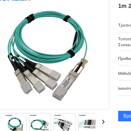
1m 
Τροπο
Τυποπ
Συσκευ
Προθε
Μέθοδ
Ικανότ
Βρε