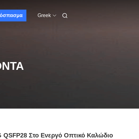
όσπασμα
Greek
ΌΝΤΑ
G QSFP28 Στο Ενεργό Οπτικό Καλώδιο