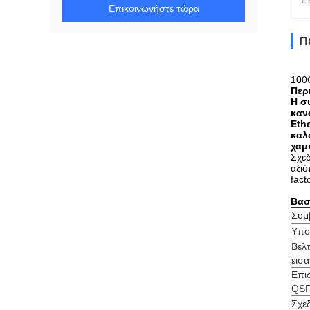
Ε
Επικοινωνήστε τώρα
Π
100
Περ
Η σ
καν
Eth
καλ
χαμ
Σχεδ
αξιό
fact
Βασ
Συμβ
Υπο
Βελ
εισα
Επι
QS
Σχε