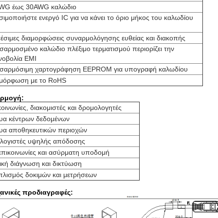
WG έως 30AWG καλώδιο
ιμοποιήστε ενεργό IC για να κάνει το όριο μήκος του καλωδίου
M
θέσιμες διαμορφώσεις συναρμολόγησης ευθείας και διακοπής
σαρμοσμένο καλώδιο πλέξιμο τερματισμού περιορίζει την
ινοβολία EMI
σαρμόσιμη χαρτογράφηση EEPROM για υπογραφή καλωδίου
μόρφωση με το RoHS
ρμογή:
οινωνίες, διακομιστές και δρομολογητές
τυα κέντρων δεδομένων
τυα αποθηκευτικών περιοχών
λογιστές υψηλής απόδοσης
επικοινωνίες και ασύρματη υποδομή
ική διάγνωση και δικτύωση
πλισμός δοκιμών και μετρήσεων
ανικές προδιαγραφές: