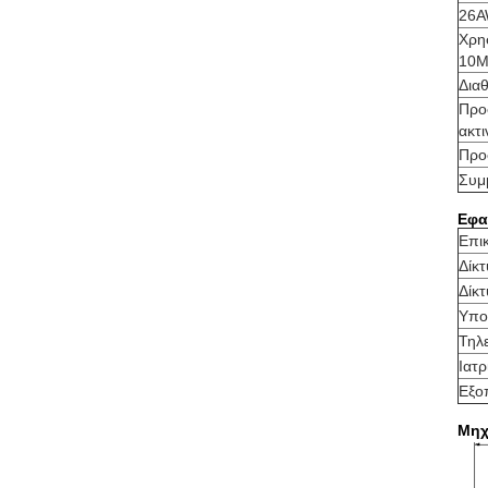
26A
Χρησ
10
Δια
Προ
ακτ
Προ
Συμ
Εφα
Επικ
Δίκ
Δίκ
Υπο
Τηλ
Ιατρ
Εξο
Μηχ