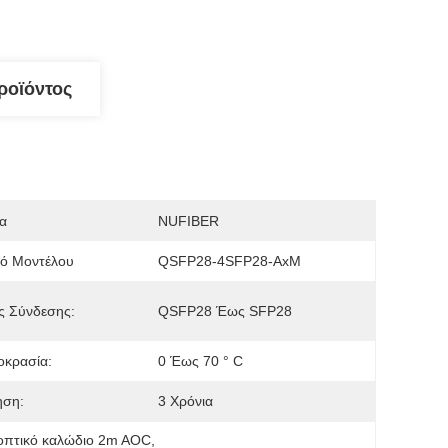
ροϊόντος
α
NUFIBER
μό Μοντέλου
QSFP28-4SFP28-AxM
ς Σύνδεσης:
QSFP28 Έως SFP28
οκρασία:
0 Έως 70 ° C
ηση:
3 Χρόνια
 οπτικό καλώδιο 2m AOC
, 