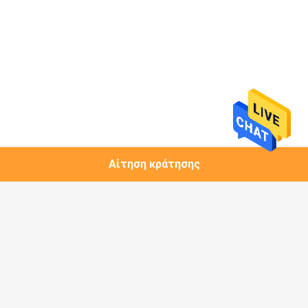
Αίτηση κράτησης
Λαϊκή κατηγορία
Όλα
1.25G Πομποδέκτης 
Μονάδα Χαλκού
SFP
Πομποδέκτης 10G 
Πομποδέκτης 10G 
SFP+
XFP
Πομποδέκτης 25G 
Πομποδέκτης 40G 
SFP28
QSFP+