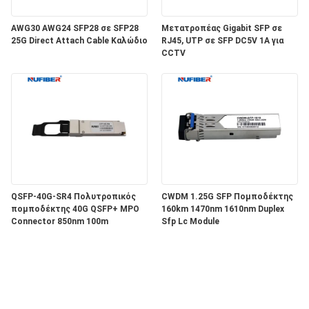
AWG30 AWG24 SFP28 σε SFP28
Μετατροπέας Gigabit SFP σε
25G Direct Attach Cable Καλώδιο
RJ45, UTP σε SFP DC5V 1A για
CCTV
QSFP-40G-SR4 Πολυτροπικός
CWDM 1.25G SFP Πομποδέκτης
πομποδέκτης 40G QSFP+ MPO
160km 1470nm 1610nm Duplex
Connector 850nm 100m
Sfp Lc Module