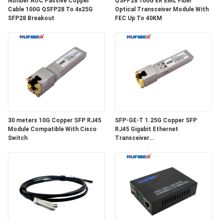
Nufiber AOC Passive Copper
QSFP28 100G ER EML Fiber
SITEMAP
Cable 100G QSFP28 To 4x25G
Optical Transceiver Module With
SFP28 Breakout
FEC Up To 40KM
ΠΟΛΙΤΙΚΉ
ΑΠΟΡΡΉΤΟΥ
30 meters 10G Copper SFP RJ45
SFP-GE-T 1.25G Copper SFP
Module Compatible With Cisco
RJ45 Gigabit Ethernet
Switch
Transceiver
SGMII/SERDES/100BASE-FX
Copper Module