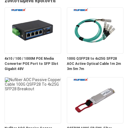
Συνιστώμενα προϊόντα
ΈΛΕΓΧΟΣ
ΜΑΣ
ΕΛΆΤΕ
ΣΕ
ΕΠΑΦΉ
4x10 / 100 / 1000M POE Media
100G QSFP28 to 4x25G SFP28
ΜΕ
Converter POE Port to SFP Slot
AOC Active Optical Cable 1m 2m
Gigabit 48V
3m 5m 7m
ΕΙΔΉΣΕΙΣ
ΖΗΤΉΣΤΕ
ΈΝΑ
ΑΠΌΣΠΑΣΜΑ