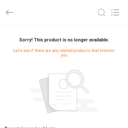
Digital
Technology
Co.,Ltd.
All
Rights
Reserved.
Developed
by
ΣΠΊΤΙ
ECER
Sorry! This product is no longer available.
ΠΡΟΪΌΝΤΑ
Let's see if there are any related products that interest
you
ΠΕΡΊΠΟΥ
ΕΜΕΊΣ
ΓΎΡΟΣ
ΕΡΓΟΣΤΑΣΊΩΝ
ΠΟΙΟΤΙΚΌΣ