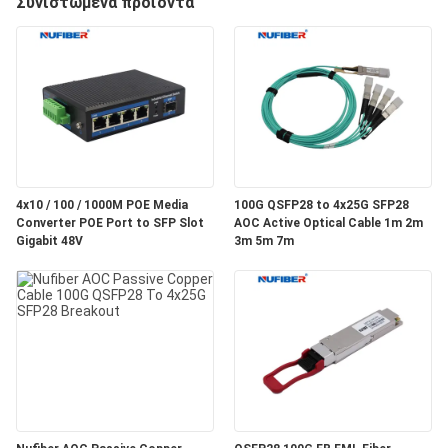
Συνιστώμενα προϊόντα
ΈΛΕΓΧΟΣ
ΜΑΣ
ΕΛΆΤΕ
ΣΕ
ΕΠΑΦΉ
4x10 / 100 / 1000M POE Media
100G QSFP28 to 4x25G SFP28
ΜΕ
Converter POE Port to SFP Slot
AOC Active Optical Cable 1m 2m
Gigabit 48V
3m 5m 7m
ΕΙΔΉΣΕΙΣ
ΖΗΤΉΣΤΕ
ΈΝΑ
ΑΠΌΣΠΑΣΜΑ