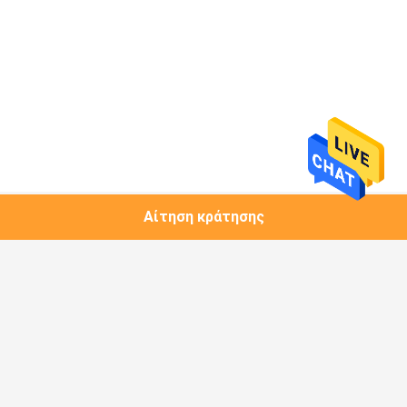
Αίτηση κράτησης
Λαϊκή κατηγορία
Όλα
1.25G Πομποδέκτης 
Μονάδα Χαλκού
SFP
Πομποδέκτης 10G 
Πομποδέκτης 10G 
SFP+
XFP
Πομποδέκτης 25G 
Πομποδέκτης 40G 
SFP28
QSFP+