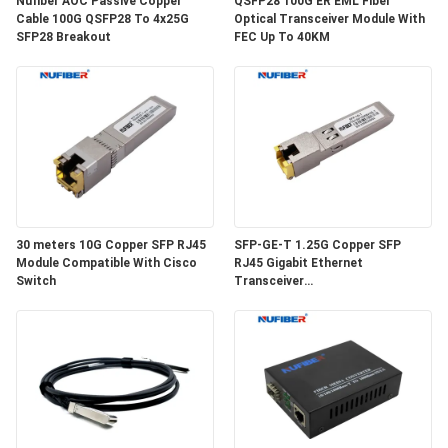
Nufiber AOC Passive Copper
QSFP28 100G ER EML Fiber
SITEMAP
Cable 100G QSFP28 To 4x25G
Optical Transceiver Module With
SFP28 Breakout
FEC Up To 40KM
ΠΟΛΙΤΙΚΉ
ΑΠΟΡΡΉΤΟΥ
30 meters 10G Copper SFP RJ45
SFP-GE-T 1.25G Copper SFP
Module Compatible With Cisco
RJ45 Gigabit Ethernet
Switch
Transceiver
SGMII/SERDES/100BASE-FX
Copper Module