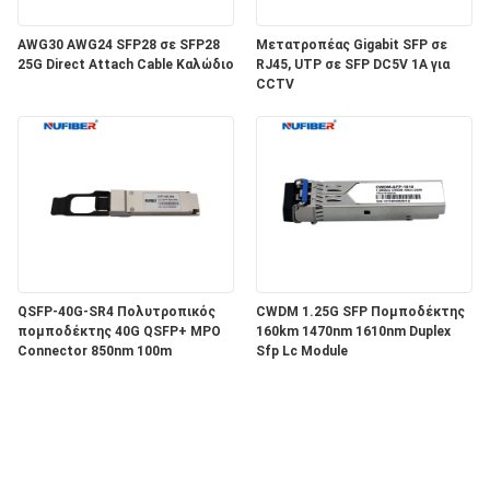
AWG30 AWG24 SFP28 σε SFP28
Μετατροπέας Gigabit SFP σε
25G Direct Attach Cable Καλώδιο
RJ45, UTP σε SFP DC5V 1A για
CCTV
QSFP-40G-SR4 Πολυτροπικός
CWDM 1.25G SFP Πομποδέκτης
πομποδέκτης 40G QSFP+ MPO
160km 1470nm 1610nm Duplex
Connector 850nm 100m
Sfp Lc Module