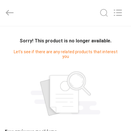
Digital
Technology
Co.,Ltd.
All
Rights
Reserved.
Developed
by
ΣΠΊΤΙ
ECER
Sorry! This product is no longer available.
ΠΡΟΪΌΝΤΑ
Let's see if there are any related products that interest
you
ΠΕΡΊΠΟΥ
ΕΜΕΊΣ
ΓΎΡΟΣ
ΕΡΓΟΣΤΑΣΊΩΝ
ΠΟΙΟΤΙΚΌΣ