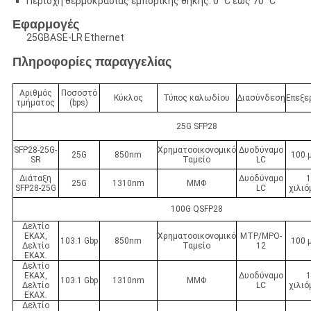
Περιοχή θερμοκρασίας εμπορικής θήκης: 0 °C έως 70 °C
Εφαρμογές
25GBASE-LR Ethernet
Πληροφορίες παραγγελίας
Αριθμός
Ποσοστό
Κύκλος
Τύπος καλωδίου
Διασύνδεση
Επεξε
τμήματος
(bps)
25G SFP28
SFP28-25G-
Χρηματοοικονομικό
Δυοδύναμο
25G
850nm
100 
SR
Ταμείο
LC
Διάταξη
Δυοδύναμο
25G
1310nm
ΜΜΦ
SFP28-25G
LC
χιλι
100G QSFP28
Δελτίο
ΕΚΑΧ,
Χρηματοοικονομικό
MTP/MPO-
103.1 Gbp
850nm
100 
Δελτίο
Ταμείο
12
ΕΚΑΧ.
Δελτίο
ΕΚΑΧ,
Δυοδύναμο
103.1 Gbp
1310nm
ΜΜΦ
Δελτίο
LC
χιλι
ΕΚΑΧ.
Δελτίο