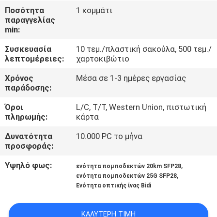
ΈΛΕΓΧΟΣ
Ποσότητα
1 κομμάτι
παραγγελίας
min:
ΜΑΣ
Συσκευασία
10 τεμ./πλαστική σακούλα, 500 τεμ./
ΕΛΆΤΕ
λεπτομέρειες:
χαρτοκιβώτιο
ΣΕ
Χρόνος
Μέσα σε 1-3 ημέρες εργασίας
ΕΠΑΦΉ
παράδοσης:
ΜΕ
Όροι
L/C, T/T, Western Union, πιστωτική
πληρωμής:
κάρτα
ΕΙΔΉΣΕΙΣ
Δυνατότητα
10.000 PC το μήνα
προσφοράς:
ΖΗΤΉΣΤΕ
Υψηλό φως:
,
ενότητα πομποδεκτών 20km SFP28
,
ενότητα πομποδεκτών 25G SFP28
ΈΝΑ
Ενότητα οπτικής ίνας Bidi
ΑΠΌΣΠΑΣΜΑ
ΚΑΛΎΤΕΡΗ ΤΙΜΉ