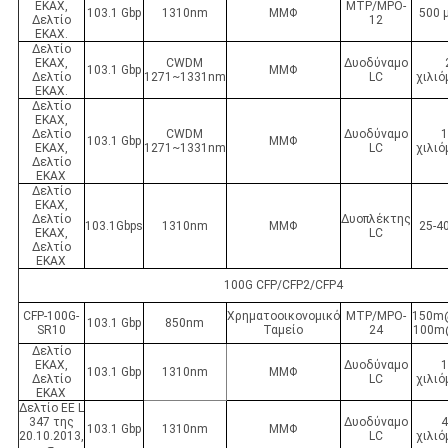
ΕΚΑΧ,
MTP/MPO-
103.1 Gbp
1310nm
ΜΜΦ
500 
Δελτίο
12
ΕΚΑΧ.
Δελτίο
ΕΚΑΧ,
CWDM
Δυοδύναμο
103.1 Gbp
ΜΜΦ
Δελτίο
1271~1331nm
LC
χιλι
ΕΚΑΧ.
Δελτίο
ΕΚΑΧ,
Δελτίο
CWDM
Δυοδύναμο
103.1 Gbp
ΜΜΦ
ΕΚΑΧ,
1271~1331nm
LC
χιλι
Δελτίο
ΕΚΑΧ
Δελτίο
ΕΚΑΧ,
Δελτίο
Δυοπλέκτης
103.1Gbps
1310nm
ΜΜΦ
25-4
ΕΚΑΧ,
LC
Δελτίο
ΕΚΑΧ
100G CFP/CFP2/CFP4
CFP-100G-
Χρηματοοικονομικό
MTP/MPO-
150m
103.1 Gbp
850nm
SR10
Ταμείο
24
100
Δελτίο
ΕΚΑΧ,
Δυοδύναμο
103.1 Gbp
1310nm
ΜΜΦ
Δελτίο
LC
χιλι
ΕΚΑΧ
Δελτίο ΕΕ L
347 της
Δυοδύναμο
103.1 Gbp
1310nm
ΜΜΦ
20.10.2013,
LC
χιλι