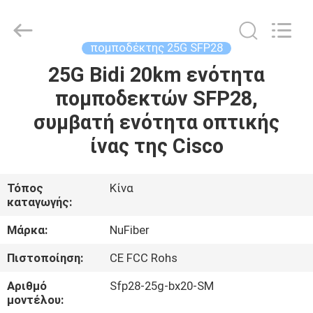
Fivision
Digital
Technology
Co.,Ltd.
All
πομποδέκτης 25G SFP28
Rights
Reserved.
25G Bidi 20km ενότητα
ΣΠΊΤΙ
Developed
by
ECER
πομποδεκτών SFP28,
ΠΡΟΪΌΝΤΑ
συμβατή ενότητα οπτικής
ίνας της Cisco
ΠΕΡΊΠΟΥ
ΕΜΕΊΣ
Τόπος
Κίνα
καταγωγής:
ΓΎΡΟΣ
Μάρκα:
NuFiber
ΕΡΓΟΣΤΑΣΊΩΝ
Πιστοποίηση:
CE FCC Rohs
Αριθμό
Sfp28-25g-bx20-SM
ΠΟΙΟΤΙΚΌΣ
μοντέλου: