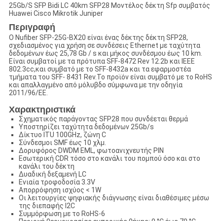
25Gb/S SFP Bidi LC 40km SFP28 Μοντέλος δέκτη Sfp συμβατός
Huawei Cisco Mikrotik Juniper
Περιγραφή
Ο Nufiber SFP-25G-BX20 είναι ένας δέκτης δέκτη SFP28,
σχεδιασμένος για χρήση σε συνδέσεις Ethernet με ταχύτητα
δεδομένων έως 25,78 Gb / s και μήκος συνδέσμου έως 10 km.
Είναι συμβατοί με τα πρότυπα SFF-8472 Rev 12.2b και IEEE
802.3cc,και συμβατό με το SFF-8432a και τα εφαρμοστέα
τμήματα του SFF- 8431 Rev.Το προϊόν είναι συμβατό με το RoHS
και απαλλαγμένο από μόλυβδο σύμφωνα με την οδηγία
2011/96/ΕΕ.
Χαρακτηριστικά
Σχηματικός παράγοντας SFP28 που συνδέεται θερμά
Υποστηρίζει ταχύτητα δεδομένων 25Gb/s
Δίκτυο ITU 100GHz, ζώνη C
Σύνδεσμοι SMF έως 10 χλμ.
Δορυφόρος DWDM EML, φωτοανιχνευτής PIN
Εσωτερική CDR τόσο στο κανάλι του πομπού όσο και στο
κανάλι του δέκτη
Δυαδική δεξαμενή LC
Ενιαία τροφοδοσία 3.3V
Απορρόφηση ισχύος < 1W
Οι λειτουργίες ψηφιακής διάγνωσης είναι διαθέσιμες μέσω
της διεπαφής I2C
Συμμόρφωση με το RoHS-6