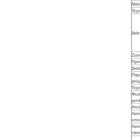
Μέσ
Τεχ
Δεί
Ζών
Πρό
Διασ
Παρ
ρεύ
Τεχ
Φυσ
μετ
Από
Λει
υπο
Λει
τάσ