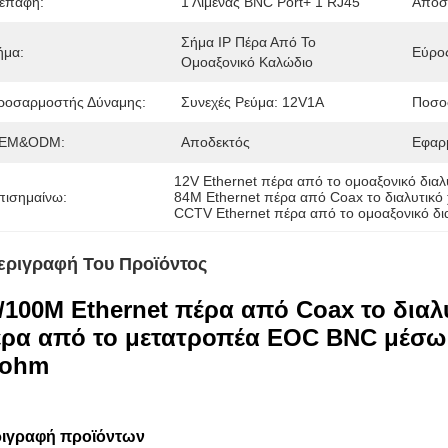
ιεπαφή:
1 Λιμένας BNC Port+ 1 RJ45
Απόσ
Σήμα IP Πέρα Από Το 
ήμα:
Εύρο
Ομοαξονικό Καλώδιο
ροσαρμοστής Δύναμης:
Συνεχές Ρεύμα: 12V1A
Ποσο
EM&ODM:
Αποδεκτός
Εφαρ
12V Ethernet πέρα από το ομοαξονικό δια
πισημαίνω:
84M Ethernet πέρα από Coax το διαλυτικό
CCTV Ethernet πέρα από το ομοαξονικό δι
εριγραφή Του Προϊόντος
/100M Ethernet πέρα από Coax το διαλ
ρα από το μετατροπέα EOC BNC μέσω 
5ohm
ιγραφή προϊόντων