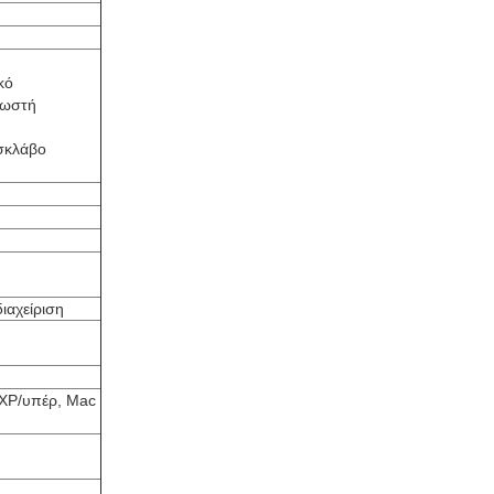
κό
σωστή
 σκλάβο
ιαχείριση
XP/υπέρ, Mac