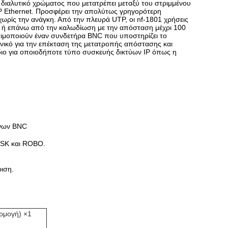
 διαλυτικό χρώματος που μετατρέπει μεταξύ του στριμμένου
IP Ethernet. Προσφέρει την απολύτως γρηγορότερη
ωρίς την ανάγκη. Από την πλευρά UTP, οι nf-1801 χρήσεις
e ή επάνω από την καλωδίωση με την απόσταση μέχρι 100
σιμοποιούν έναν συνδετήρα BNC που υποστηρίζει το
νικό για την επέκταση της μετατροπής απόστασης και
διο για οποιοδήποτε τύπο συσκευής δικτύων IP όπως η
ένων BNC
PSK και ROBO.
ριση.
ρμογή) ×1