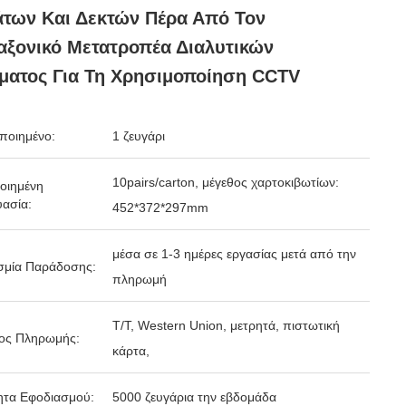
των Και Δεκτών Πέρα Από Τον
ξονικό Μετατροπέα Διαλυτικών
ματος Για Τη Χρησιμοποίηση CCTV
ποιημένο:
1 ζευγάρι
10pairs/carton, μέγεθος χαρτοκιβωτίων:
οιημένη
ασία:
452*372*297mm
μέσα σε 1-3 ημέρες εργασίας μετά από την
σμία Παράδοσης:
πληρωμή
T/T, Western Union, μετρητά, πιστωτική
ος Πληρωμής:
κάρτα,
ητα Εφοδιασμού:
5000 ζευγάρια την εβδομάδα