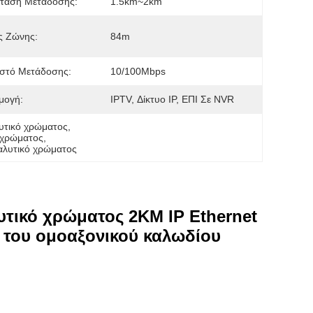
ταση Μετάδοσης:
1.5km~2km
ς Ζώνης:
84m
στό Μετάδοσης:
10/100Mbps
μογή:
IPTV, Δίκτυο IP, ΕΠΙ Σε NVR
λυτικό χρώματος
, 
 χρώματος
, 
αλυτικό χρώματος
υτικό χρώματος 2KM IP Ethernet
του ομοαξονικού καλωδίου