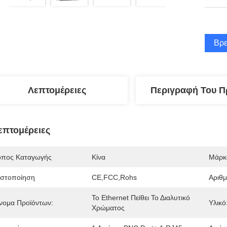
Βρε
Λεπτομέρειες
Περιγραφή Του Π
επτομέρειες
όπος Καταγωγής
Κίνα
Μάρκ
ιστοποίηση
CE,FCC,Rohs
Αριθ
Το Ethernet Πείθει Το Διαλυτικό 
νομα Προϊόντων:
Υλικό
Χρώματος