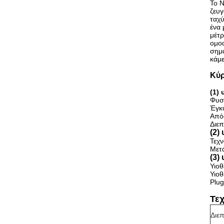
Το N
ζευγ
ταχύ
ένα 
μέτρ
ομοα
σημά
κάμε
Κύρ
(1)
Φυσ
Έγκ
Από
Διεπ
(2)
Τεχ
Μετά
(3)
Υιοθ
Υιοθ
Plug
Τε
Διε