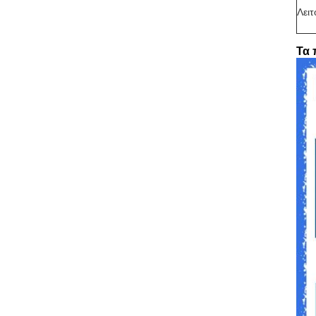
Λει
Τα 