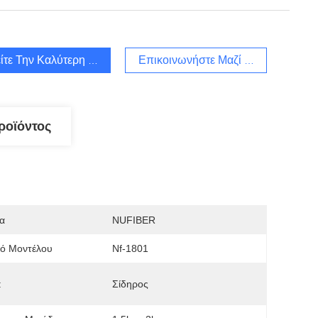
ίτε Την Καλύτερη Τιμή
Επικοινωνήστε Μαζί Μας
ροϊόντος
α
NUFIBER
μό Μοντέλου
Nf-1801
:
Σίδηρος