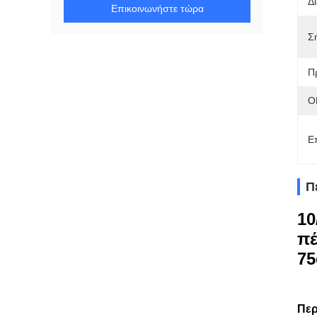
Δ
Επικοινωνήστε τώρα
Σ
Π
O
Ε
Π
10
πέ
7
Περ