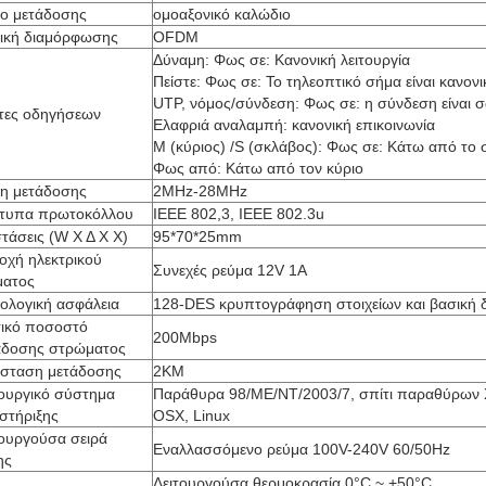
ο μετάδοσης
ομοαξονικό καλώδιο
νική διαμόρφωσης
OFDM
Δύναμη: Φως σε: Κανονική λειτουργία
Πείστε: Φως σε: Το τηλεοπτικό σήμα είναι κανονι
UTP, νόμος/σύνδεση: Φως σε: η σύνδεση είναι 
κτες οδηγήσεων
Ελαφριά αναλαμπή: κανονική επικοινωνία
Μ (κύριος) /S (σκλάβος): Φως σε: Κάτω από το
Φως από: Κάτω από τον κύριο
η μετάδοσης
2MHz-28MHz
τυπα πρωτοκόλλου
IEEE 802,3, IEEE 802.3u
τάσεις (W Χ Δ Χ Χ)
95*70*25mm
οχή ηλεκτρικού
Συνεχές ρεύμα 12V 1A
ματος
νολογική ασφάλεια
128-DES κρυπτογράφηση στοιχείων και βασική δ
ικό ποσοστό
200Mbps
άδοσης στρώματος
σταση μετάδοσης
2KM
τουργικό σύστημα
Παράθυρα 98/ME/NT/2003/7, σπίτι παραθύρων 
στήριξης
OSX, Linux
τουργούσα σειρά
Εναλλασσόμενο ρεύμα 100V-240V 60/50Hz
ης
Λειτουργούσα θερμοκρασία 0°C ~ +50°C