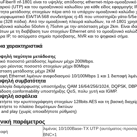
uFiber® nf-1801 είναι το υψηλής απόδοσης ethernet-πέρα-ομοαξονικό
αριού (UTP) και του ομοαξονικού καλωδίου για κάθε είδος εφαρμογής 
τητα μετάδοσης στοιχείων πέρα από το υπάρχον ομοαξονικό καλώδιο χ
μορφωματικό EIA/TIA 568 συνδετήρας rj-45 που υποστηρίζει γάτα-5/5
α (328 πόδια). Από την ομοαξονική πλευρά καλωδίων, τα nf-1801 χρη
ξονικό καλώδιο 50ohm ή 75ohm με την απόσταση μέχρι 2km. Είναι ιδα
των με τη διαβίβαση των στοιχείων Ethernet από το ομοαξονικό καλώ
ρα IP, το ασύρματο σημείο πρόσβασης, NVR και το ψηφιακό σήμα.
ια χαρακτηριστικά
 υψηλή ταχύτητα μετάδοσης
ικό ποσοστό μετάδοσης λιμένων μέχρι 200Mbps.
υρο ρέοντας ποσοστό στοιχείων μέχρι 80Mbps
σταση μετάδοσης μέχρι 2KM
αφή Ethernet λιμένων ανεφοδιασμού 10/100Mbps 1 και 1 διεπαφή λιμ
 υψηλή συμβατότητα
νολογία διαμόρφωσης υποστήριξης QAM 16/64/256/1024, DQPSK, DB
δοση conformability υποστήριξης QoS, πολυ χυτή και IGMP.
 υψηλή ασφάλεια
ετήστε την κρυπτογράφηση στοιχείων 128bits AES και τη βασική διαχεί
ετήστε το πλαίσιο διομότιμων δικτύων
 and play (χωρίς οποιαδήποτε ρύθμιση)
χνική παράμετρος
λιμένας 10/100Base-TX UTP (αυτόματος-προσα
παφή
BNC×1