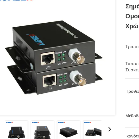
Σημά
Ομοα
Χρώ
Τροπο
Τυποπ
Συσκευ
Προθε
Μέθοδ
Ικανότ