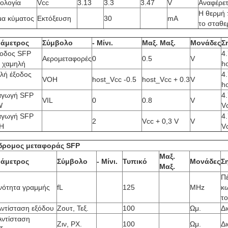
νολογία
Vcc
3.13
3.3
3.47
V
Αναφέρε
Η θερμή 
μα κύματος
Εκτόξευση
30
mA
το σταθε
άμετρος
Σύμβολο
- Μίνι.
Μαξ. Μαξ.
Μονάδες
Σ
ξοδος SFP
4
Αερομεταφορές
0
0.5
V
ι χαμηλή
h
λή έξοδος
4
VOH
host_Vcc -0.5
host_Vcc + 0.3
V
h
αγωγή SFP
4
VIL
0
0.8
V
W
V
αγωγή SFP
4
2
Vcc + 0,3 V
V
H
V
δρομος μεταφοράς SFP
Μαξ.
άμετρος
Σύμβολο
- Μίνι.
Τυπικό
Μονάδες
Σ
Μαξ.
Πέ
νότητα γραμμής
fL
125
MHz
κ
το
Αντίσταση εξόδου
Ζουτ, Τεξ.
100
Ωμ.
Δι
Αντίσταση
Ζιν, ΡΧ.
100
Ωμ.
Δι