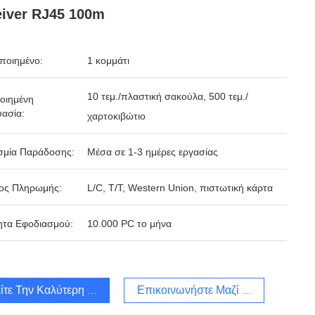
iver RJ45 100m
ποιημένο:
1 κομμάτι
10 τεμ./πλαστική σακούλα, 500 τεμ./
οιημένη
ασία:
χαρτοκιβώτιο
σμία Παράδοσης:
Μέσα σε 1-3 ημέρες εργασίας
ος Πληρωμής:
L/C, T/T, Western Union, πιστωτική κάρτα
ητα Εφοδιασμού:
10.000 PC το μήνα
ίτε Την Καλύτερη Τιμή
Επικοινωνήστε Μαζί Μας