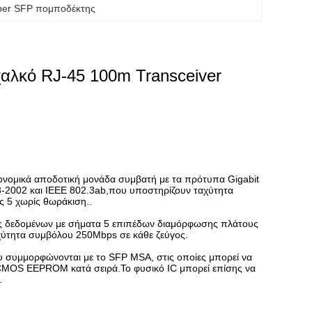
er SFP πομποδέκτης
λκό RJ-45 100m Transceiver
ονομικά αποδοτική μονάδα συμβατή με τα πρότυπα Gigabit
3-2002 και IEEE 802.3ab,που υποστηρίζουν ταχύτητα
 5 χωρίς θωράκιση..
ις δεδομένων με σήματα 5 επιπέδων διαμόρφωσης πλάτους
χύτητα συμβόλου 250Mbps σε κάθε ζεύγος.
 συμμορφώνονται με το SFP MSA, στις οποίες μπορεί να
CMOS EEPROM κατά σειρά.Το φυσικό IC μπορεί επίσης να
.