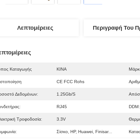
Λεπτομέρειες
Περιγραφή Του Π
επτομέρειες
όπος Καταγωγής
ΚΙΝΑ
Μάρκ
ιστοποίηση
CE FCC Rohs
Αριθ
οσοστό Δεδομένων:
1.25Gb/s
Απόσ
υνδετήρας:
RJ45
DDM:
λεκτρική Τροφοδοσία:
3.3V
Θερμο
υμφωνία:
Σίσκο, HP, Huawei, Finisar...
Κατα