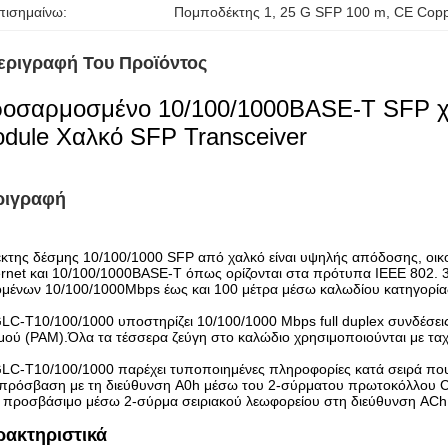
πισημαίνω:
Πομποδέκτης 1
, 
25 G SFP 100 m
, 
CE Copp
εριγραφή Του Προϊόντος
οσαρμοσμένο 10/100/1000BASE-T SFP χα
dule Χαλκό SFP Transceiver
ριγραφή
κτης δέσμης 10/100/1000 SFP από χαλκό είναι υψηλής απόδοσης, οικ
rnet και 10/100/1000BASE-T όπως ορίζονται στα πρότυπα IEEE 802. 
μένων 10/100/1000Mbps έως και 100 μέτρα μέσω καλωδίου κατηγορίας
LC-T10/100/1000 υποστηρίζει 10/100/1000 Mbps full duplex συνδέσε
ού (PAM).Όλα τα τέσσερα ζεύγη στο καλώδιο χρησιμοποιούνται με τα
LC-T10/100/1000 παρέχει τυποποιημένες πληροφορίες κατά σειρά που
ι πρόσβαση με τη διεύθυνση A0h μέσω του 2-σύρματου πρωτοκόλλου 
ι προσβάσιμο μέσω 2-σύρμα σειριακού λεωφορείου στη διεύθυνση ACh
ρακτηριστικά