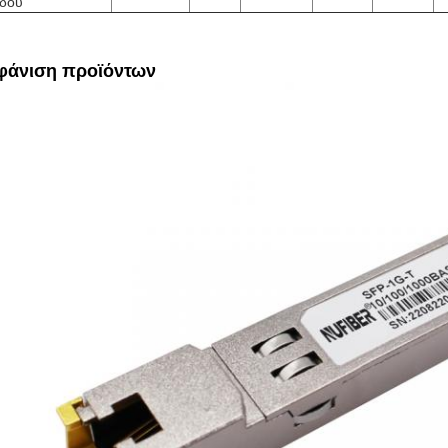
όδου
φάνιση προϊόντων