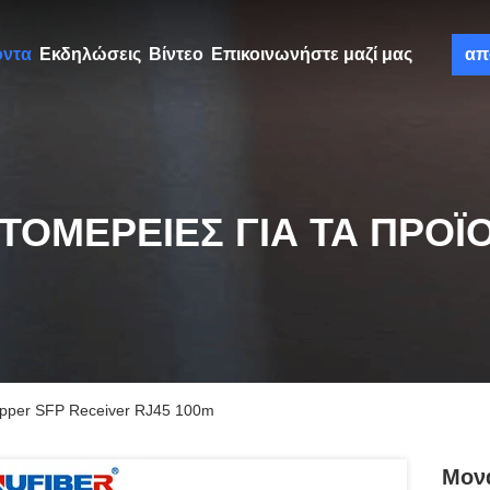
όντα
Εκδηλώσεις
Βίντεο
Επικοινωνήστε μαζί μας
απ
ΤΟΜΈΡΕΙΕΣ ΓΙΑ ΤΑ ΠΡΟΪ
opper SFP Receiver RJ45 100m
Μονά