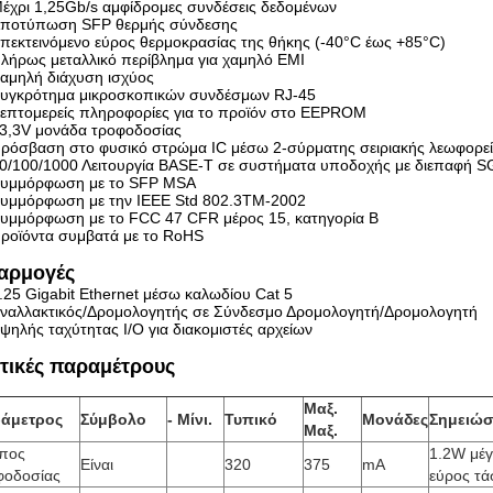
έχρι 1,25Gb/s αμφίδρομες συνδέσεις δεδομένων
ποτύπωση SFP θερμής σύνδεσης
πεκτεινόμενο εύρος θερμοκρασίας της θήκης (-40°C έως +85°C)
λήρως μεταλλικό περίβλημα για χαμηλό EMI
αμηλή διάχυση ισχύος
υγκρότημα μικροσκοπικών συνδέσμων RJ-45
επτομερείς πληροφορίες για το προϊόν στο EEPROM
3,3V μονάδα τροφοδοσίας
ρόσβαση στο φυσικό στρώμα IC μέσω 2-σύρματης σειριακής λεωφορε
0/100/1000 Λειτουργία BASE-T σε συστήματα υποδοχής με διεπαφή S
υμμόρφωση με το SFP MSA
υμμόρφωση με την IEEE Std 802.3TM-2002
υμμόρφωση με το FCC 47 CFR μέρος 15, κατηγορία Β
ροϊόντα συμβατά με το RoHS
αρμογές
.25 Gigabit Ethernet μέσω καλωδίου Cat 5
ναλλακτικός/Δρομολογητής σε Σύνδεσμο Δρομολογητή/Δρομολογητή
ψηλής ταχύτητας I/O για διακομιστές αρχείων
τικές παραμέτρους
Μαξ.
άμετρος
Σύμβολο
- Μίνι.
Τυπικό
Μονάδες
Σημειώσ
Μαξ.
πος
1.2W μέγ
Είναι
320
375
mA
φοδοσίας
εύρος τά