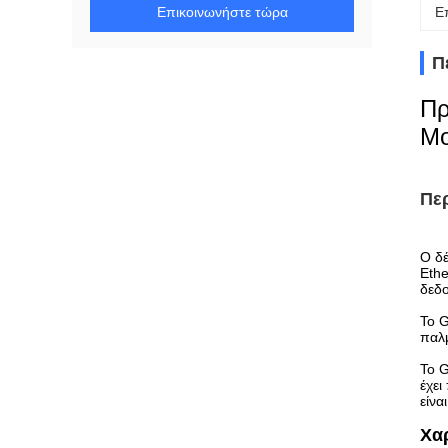
Επικοινωνήστε τώρα
Ε
Π
Πρ
Mo
Πε
Ο δέ
Ethe
δεδο
Το G
παλμ
Το G
έχε
είνα
Χα