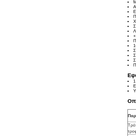
Μ
Α
Ε
Π
Χ
Σ
Λ
+
Π
1
Σ
Σ
Σ
Π
Εφ
1
Ε
Υ
Οπ
Παρ
Τρό
τρο