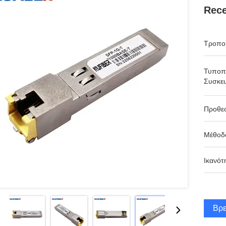
Rece
Τροπο
Τυποπ
Συσκευ
Προθε
Μέθοδ
Ικανότ
Βρε