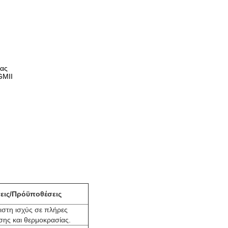
ίας
GMII
εις/Πρόϋποθέσεις
ιστη ισχύς σε πλήρες
σης και θερμοκρασίας.