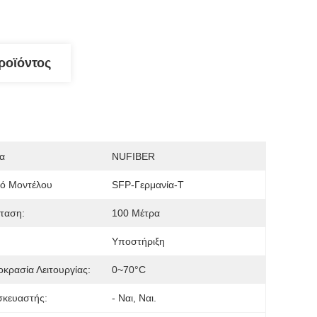
ροϊόντος
α
NUFIBER
μό Μοντέλου
SFP-Γερμανία-Τ
ταση:
100 Μέτρα
Υποστήριξη
κρασία Λειτουργίας:
0~70°C
σκευαστής:
- Ναι, Ναι.