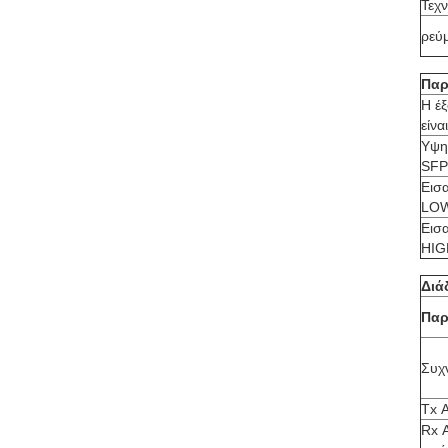
Τεχ
ρεύ
Παρ
Η έ
είνα
Υψη
SFP
Εισ
LO
Εισ
HIG
Διά
Παρ
Συχ
Tx 
Rx 