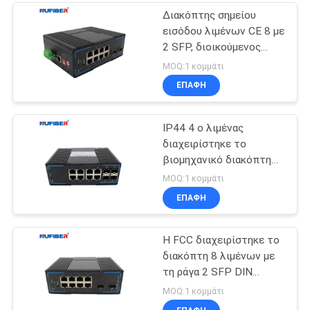
Διακόπτης σημείου
εισόδου λιμένων CE 8 με
2 SFP, διοικούμενος
διακόπτης Gigabit
MOQ:1 κομμάτι
Ethernet 8 λιμένων
ΕΠΑΦΉ
IP44 4 ο λιμένας
διαχειρίστηκε το
βιομηχανικό διακόπτη
με 4 SFP 4 Ethernet KV
MOQ:1 κομμάτι
προστασίας κύματος
ΕΠΑΦΉ
Η FCC διαχειρίστηκε το
διακόπτη 8 λιμένων με
τη ράγα 2 SFP DIN
τοποθετεί τον έλεγχο
MOQ:1 κομμάτι
συνδέσεων υποστήριξης