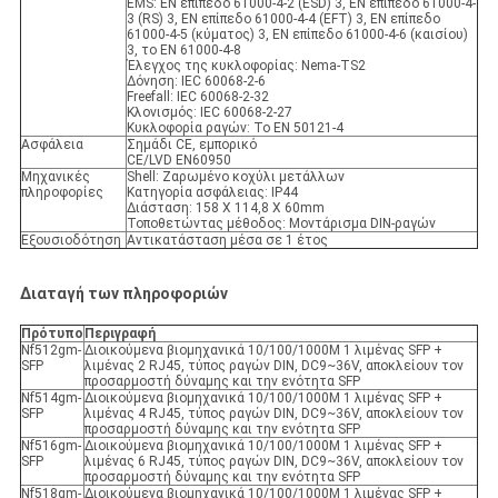
EMS: EN επίπεδο 61000-4-2 (ESD) 3, EN επίπεδο 61000-4-
3 (RS) 3, EN επίπεδο 61000-4-4 (EFT) 3, EN επίπεδο
61000-4-5 (κύματος) 3, EN επίπεδο 61000-4-6 (καισίου)
3, το EN 61000-4-8
Έλεγχος της κυκλοφορίας: Nema-TS2
Δόνηση: IEC 60068-2-6
Freefall: IEC 60068-2-32
Κλονισμός: IEC 60068-2-27
Κυκλοφορία ραγών: Το EN 50121-4
Ασφάλεια
Σημάδι CE, εμπορικό
CE/LVD EN60950
Μηχανικές
Shell: Ζαρωμένο κοχύλι μετάλλων
πληροφορίες
Κατηγορία ασφάλειας: IP44
Διάσταση: 158 X 114,8 X 60mm
Τοποθετώντας μέθοδος: Μοντάρισμα DIN-ραγών
Εξουσιοδότηση
Αντικατάσταση μέσα σε 1 έτος
Διαταγή των πληροφοριών
Πρότυπο
Περιγραφή
Nf512gm-
Διοικούμενα βιομηχανικά 10/100/1000M 1 λιμένας SFP +
SFP
λιμένας 2 RJ45, τύπος ραγών DIN, DC9~36V, αποκλείουν τον
προσαρμοστή δύναμης και την ενότητα SFP
Nf514gm-
Διοικούμενα βιομηχανικά 10/100/1000M 1 λιμένας SFP +
SFP
λιμένας 4 RJ45, τύπος ραγών DIN, DC9~36V, αποκλείουν τον
προσαρμοστή δύναμης και την ενότητα SFP
Nf516gm-
Διοικούμενα βιομηχανικά 10/100/1000M 1 λιμένας SFP +
SFP
λιμένας 6 RJ45, τύπος ραγών DIN, DC9~36V, αποκλείουν τον
προσαρμοστή δύναμης και την ενότητα SFP
Nf518gm-
Διοικούμενα βιομηχανικά 10/100/1000M 1 λιμένας SFP +