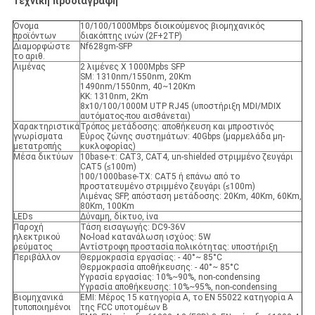
Τεχνική προδιαγραφή
Όνομα
10/100/1000Mbps διοικούμενος βιομηχανικός
προϊόντων
διακόπτης ινών (2F+2TP)
Διαμορφώστε
Nf628gm-SFP
το αριθ.
Λιμένας
2 λιμένες Χ 1000Mpbs SFP
SM: 1310nm/1550nm, 20Km
1490nm/1550nm, 40~120Km
ΚΚ: 1310nm, 2Km
8x10/100/1000M UTP RJ45 (υποστήριξη MDI/MDIX
αυτόματος-που αισθάνεται)
Χαρακτηριστικά
Τρόπος μετάδοσης: αποθήκευση και μπροστινός
γνωρίσματα
Εύρος ζώνης συστημάτων: 40Gbps (μαρμελάδα μη-
μετατροπής
κυκλοφορίας)
Μέσα δικτύων
10base-τ: CAT3, CAT4, un-shielded στριμμένο ζευγάρι
CAT5 (≤100m)
100/1000base-TX: CAT5 ή επάνω από το
προστατευμένο στριμμένο ζευγάρι (≤100m)
Λιμένας SFP, απόσταση μετάδοσης: 20Km, 40Km, 60Km,
80Km, 100Km
LEDs
Δύναμη, δίκτυο, ίνα
Παροχή
Τάση εισαγωγής: DC9-36V
ηλεκτρικού
No-load κατανάλωση ισχύος: 5W
ρεύματος
Αντίστροφη προστασία πολικότητας: υποστήριξη
Περιβάλλον
Θερμοκρασία εργασίας: - 40°~ 85°C
Θερμοκρασία αποθήκευσης: - 40°~ 85°C
Υγρασία εργασίας: 10%~90%, non-condensing
Υγρασία αποθήκευσης: 10%~95%, non-condensing
Βιομηχανικά
EMI: Μέρος 15 κατηγορία Α, το EN 55022 κατηγορία Α
τυποποιημένοι
της FCC υποτομέων Β