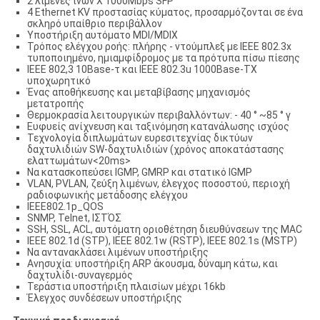
2 λιμένες ινών Χ 1000Mbps SFP
4 Ethernet KV προστασίας κύματος, προσαρμόζονται σε ένα
σκληρό υπαίθριο περιβάλλον
Υποστήριξη αυτόματο MDI/MDIX
Τρόπος ελέγχου ροής: πλήρης - ντούμπλεξ με IEEE 802.3x
τυποποιημένο, ημιαμφίδρομος με τα πρότυπα πίσω πίεσης
IEEE 802,3 10Base-τ και IEEE 802.3u 1000Base-TX
υποχωρητικό
Ένας αποθήκευσης και μεταβίβασης μηχανισμός
μετατροπής
Θερμοκρασία λειτουργικών περιβαλλόντων: - 40 ° ~85 ° γ
Ευφυείς ανίχνευση και ταξινόμηση κατανάλωσης ισχύος
Τεχνολογία διπλωμάτων ευρεσιτεχνίας δικτύων
δαχτυλιδιών SW-δαχτυλιδιών (χρόνος αποκατάστασης
ελαττωμάτων<20ms>
Να κατασκοπεύσει IGMP, GMRP και στατικό IGMP
VLAN, PVLAN, ζεύξη λιμένων, έλεγχος ποσοστού, περιοχή
ραδιοφωνικής μετάδοσης ελέγχου
IEEE802.1p_QOS
SNMP, Telnet, ΙΣΤΌΣ
SSH, SSL, ACL, αυτόματη οριοθέτηση διευθύνσεων της MAC
IEEE 802.1d (STP), IEEE 802.1w (RSTP), IEEE 802.1s (MSTP)
Να αντανακλάσει λιμένων υποστήριξης
Ανησυχία: υποστήριξη ARP άκουσμα, δύναμη κάτω, και
δαχτυλίδι-συναγερμός
Τεράστια υποστήριξη πλαισίων μέχρι 16kb
Έλεγχος συνδέσεων υποστήριξης