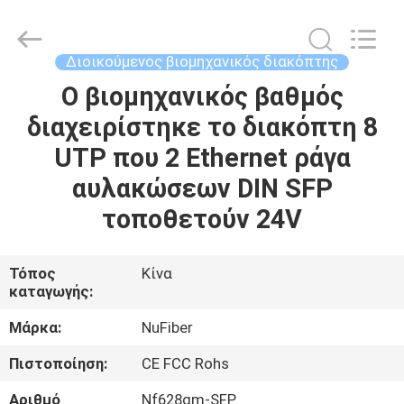
Digital
Technology
Co.,Ltd.
All
Rights
Διοικούμενος βιομηχανικός διακόπτης
Reserved.
Developed
Ο βιομηχανικός βαθμός
ΣΠΊΤΙ
by
ECER
διαχειρίστηκε το διακόπτη 8
ΠΡΟΪΌΝΤΑ
UTP που 2 Ethernet ράγα
αυλακώσεων DIN SFP
ΠΕΡΊΠΟΥ
τοποθετούν 24V
ΕΜΕΊΣ
Τόπος
Κίνα
καταγωγής:
ΓΎΡΟΣ
ΕΡΓΟΣΤΑΣΊΩΝ
Μάρκα:
NuFiber
Πιστοποίηση:
CE FCC Rohs
ΠΟΙΟΤΙΚΌΣ
Αριθμό
Nf628gm-SFP