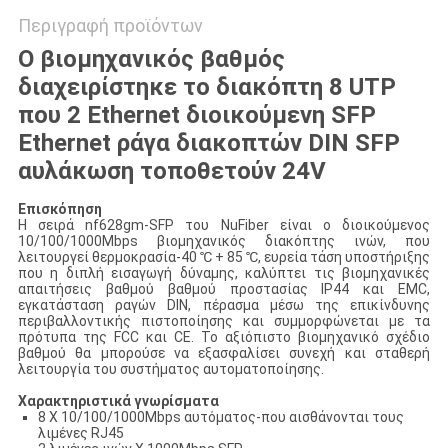
Περιγραφή προϊόντων
Ο βιομηχανικός βαθμός
διαχειρίστηκε το διακόπτη 8 UTP
που 2 Ethernet διοικούμενη SFP
Ethernet ράγα διακοπτών DIN SFP
αυλάκωση τοποθετούν 24V
Επισκόπηση
Η σειρά nf628gm-SFP του NuFiber είναι ο διοικούμενος
10/100/1000Mbps βιομηχανικός διακόπτης ινών, που
λειτουργεί θερμοκρασία-40 ℃ + 85 ℃, ευρεία τάση υποστήριξης
που η διπλή εισαγωγή δύναμης, καλύπτει τις βιομηχανικές
απαιτήσεις βαθμού βαθμού προστασίας IP44 και EMC,
εγκατάσταση ραγών DIN, πέρασμα μέσω της επικίνδυνης
περιβαλλοντικής πιστοποίησης και συμμορφώνεται με τα
πρότυπα της FCC και CE. Το αξιόπιστο βιομηχανικό σχέδιο
βαθμού θα μπορούσε να εξασφαλίσει συνεχή και σταθερή
λειτουργία του συστήματος αυτοματοποίησης.
Χαρακτηριστικά γνωρίσματα
8 Χ 10/100/1000Mbps αυτόματος-που αισθάνονται τους
λιμένες RJ45