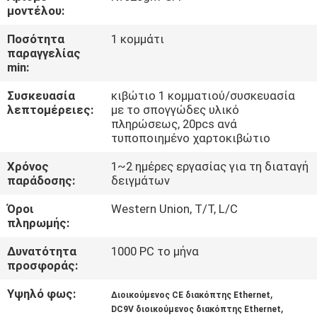
ΈΛΕΓΧΟΣ
μοντέλου:
Ποσότητα
1 κομμάτι
ΜΑΣ
παραγγελίας
min:
ΕΛΆΤΕ
Συσκευασία
κιβώτιο 1 κομματιού/συσκευασία
ΣΕ
λεπτομέρειες:
με το σπογγώδες υλικό
ΕΠΑΦΉ
πληρώσεως, 20pcs ανά
τυποποιημένο χαρτοκιβώτιο
ΜΕ
Χρόνος
1~2 ημέρες εργασίας για τη διαταγή
παράδοσης:
δειγμάτων
ΕΙΔΉΣΕΙΣ
Όροι
Western Union, T/T, L/C
πληρωμής:
ΖΗΤΉΣΤΕ
Δυνατότητα
1000 PC το μήνα
ΈΝΑ
προσφοράς:
ΑΠΌΣΠΑΣΜΑ
Υψηλό φως:
,
Διοικούμενος CE διακόπτης Ethernet
,
DC9V διοικούμενος διακόπτης Ethernet