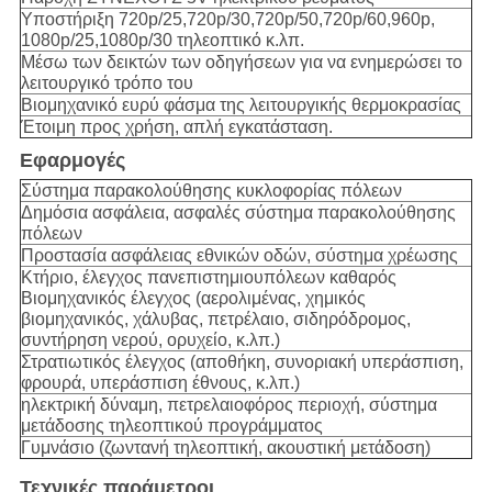
Υποστήριξη 720p/25,720p/30,720p/50,720p/60,960p,
1080p/25,1080p/30 τηλεοπτικό κ.λπ.
Μέσω των δεικτών των οδηγήσεων για να ενημερώσει το
λειτουργικό τρόπο του
Βιομηχανικό ευρύ φάσμα της λειτουργικής θερμοκρασίας
Έτοιμη προς χρήση, απλή εγκατάσταση.
Εφαρμογές
Σύστημα παρακολούθησης κυκλοφορίας πόλεων
Δημόσια ασφάλεια, ασφαλές σύστημα παρακολούθησης
πόλεων
Προστασία ασφάλειας εθνικών οδών, σύστημα χρέωσης
Κτήριο, έλεγχος πανεπιστημιουπόλεων καθαρός
Βιομηχανικός έλεγχος (αερολιμένας, χημικός
βιομηχανικός, χάλυβας, πετρέλαιο, σιδηρόδρομος,
συντήρηση νερού, ορυχείο, κ.λπ.)
Στρατιωτικός έλεγχος (αποθήκη, συνοριακή υπεράσπιση,
φρουρά, υπεράσπιση έθνους, κ.λπ.)
ηλεκτρική δύναμη, πετρελαιοφόρος περιοχή, σύστημα
μετάδοσης τηλεοπτικού προγράμματος
Γυμνάσιο (ζωντανή τηλεοπτική, ακουστική μετάδοση)
Τεχνικές παράμετροι