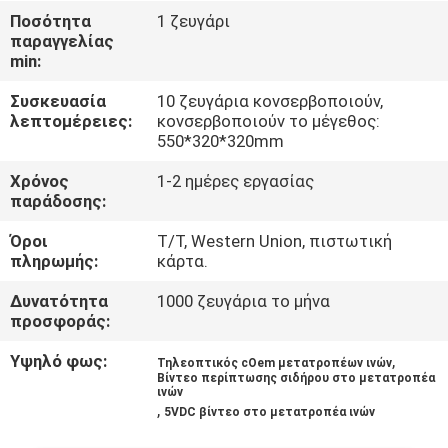
ΈΛΕΓΧΟΣ
Ποσότητα
1 ζευγάρι
παραγγελίας
min:
ΜΑΣ
Συσκευασία
10 ζευγάρια κονσερβοποιούν,
ΕΛΆΤΕ
λεπτομέρειες:
κονσερβοποιούν το μέγεθος:
ΣΕ
550*320*320mm
ΕΠΑΦΉ
Χρόνος
1-2 ημέρες εργασίας
παράδοσης:
ΜΕ
Όροι
T/T, Western Union, πιστωτική
πληρωμής:
κάρτα.
ΕΙΔΉΣΕΙΣ
Δυνατότητα
1000 ζευγάρια το μήνα
προσφοράς:
ΖΗΤΉΣΤΕ
Υψηλό φως:
,
Τηλεοπτικός cOem μετατροπέων ινών
ΈΝΑ
Βίντεο περίπτωσης σιδήρου στο μετατροπέα
ινών
ΑΠΌΣΠΑΣΜΑ
,
5VDC βίντεο στο μετατροπέα ινών