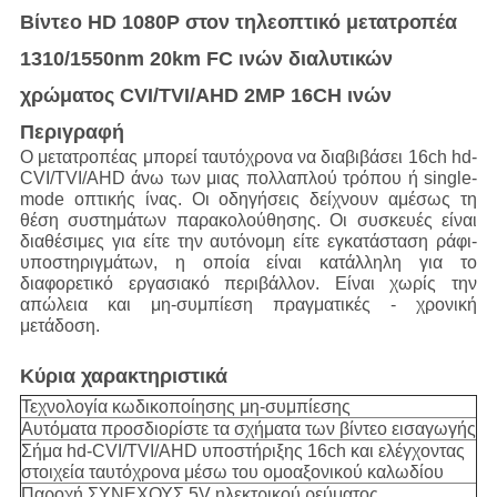
Βίντεο HD 1080P στον τηλεοπτικό μετατροπέα
1310/1550nm 20km FC ινών διαλυτικών
χρώματος CVI/TVI/AHD 2MP 16CH ινών
Περιγραφή
Ο μετατροπέας μπορεί ταυτόχρονα να διαβιβάσει 16ch hd-
CVI/TVI/AHD άνω των μιας πολλαπλού τρόπου ή single-
mode οπτικής ίνας. Οι οδηγήσεις δείχνουν αμέσως τη
θέση συστημάτων παρακολούθησης. Οι συσκευές είναι
διαθέσιμες για είτε την αυτόνομη είτε εγκατάσταση ράφι-
υποστηριγμάτων, η οποία είναι κατάλληλη για το
διαφορετικό εργασιακό περιβάλλον. Είναι χωρίς την
απώλεια και μη-συμπίεση πραγματικές - χρονική
μετάδοση.
Κύρια χαρακτηριστικά
Τεχνολογία κωδικοποίησης μη-συμπίεσης
Αυτόματα προσδιορίστε τα σχήματα των βίντεο εισαγωγής
Σήμα hd-CVI/TVI/AHD υποστήριξης 16ch και ελέγχοντας
στοιχεία ταυτόχρονα μέσω του ομοαξονικού καλωδίου
Παροχή ΣΥΝΕΧΟΥΣ 5V ηλεκτρικού ρεύματος