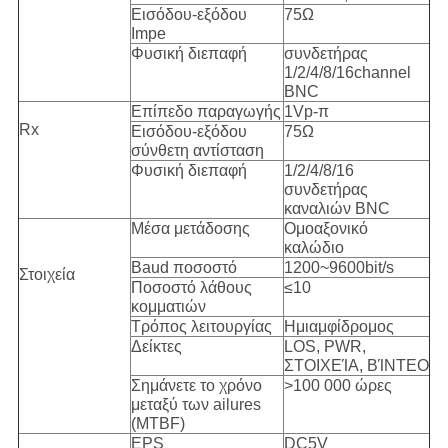
Εισόδου-εξόδου
75Ω
Impe
Φυσική διεπαφή
συνδετήρας
1/2/4/8/16channel
BNC
Επίπεδο παραγωγής
1Vp-π
Rx
Εισόδου-εξόδου
75Ω
σύνθετη αντίσταση
Φυσική διεπαφή
1/2/4/8/16
συνδετήρας
καναλιών BNC
Μέσα μετάδοσης
Ομοαξονικό
καλώδιο
Baud ποσοστό
1200~9600bit/s
Στοιχεία
Ποσοστό λάθους
≤10
κομματιών
Τρόπος λειτουργίας
Ημιαμφίδρομος
Δείκτες
LOS, PWR,
ΣΤΟΙΧΕΊΑ, ΒΊΝΤΕΟ
Σημάνετε το χρόνο
>100 000 ώρες
μεταξύ των ailures
(MTBF)
EPS
DC5V