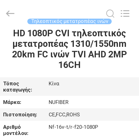
Digital
Technology
Co.,Ltd.
All
Rights
Τηλεοπτικός μετατροπέας ινών
Reserved.
Developed
HD 1080P CVI τηλεοπτικός
ΣΠΊΤΙ
by
ECER
μετατροπέας 1310/1550nm
ΠΡΟΪΌΝΤΑ
20km FC ινών TVI AHD 2MP
16CH
ΠΕΡΊΠΟΥ
ΕΜΕΊΣ
Τόπος
Κίνα
καταγωγής:
ΓΎΡΟΣ
Μάρκα:
NUFIBER
ΕΡΓΟΣΤΑΣΊΩΝ
Πιστοποίηση:
CE,FCC,ROHS
Αριθμό
Nf-16v-t/r-f20-1080P
ΠΟΙΟΤΙΚΌΣ
μοντέλου: