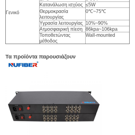
Κατανάλωση ισχύος
≤5W
Θερμοκρασία
0℃~75℃
Γενικό
λειτουργίας
Υγρασία λειτουργίας
10%~90%
Ατμοσφαιρική πίεση
86kpa~106kpa
Τοποθετώντας
Wall-mounted
μέθοδος
Τα προϊόντα παρουσιάζουν