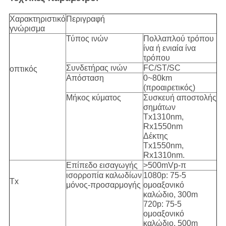
Χαρακτηριστικό
Περιγραφή
γνώρισμα
Τύπος ινών
Πολλαπλού τρόπου
ίνα ή ενιαία ίνα
τρόπου
Συνδετήρας ινών
FC/ST/SC
οπτικός
Απόσταση
0~80km
(προαιρετικός)
Μήκος κύματος
Συσκευή αποστολής
σημάτων
Tx1310nm,
Rx1550nm
Δέκτης
Tx1550nm,
Rx1310nm.
Επίπεδο εισαγωγής
>500mVp-π
ισορροπία καλωδίων
1080p: 75-5
Tx
μόνος-προσαρμογής
ομοαξονικό
καλώδιο, 300m
720p: 75-5
ομοαξονικό
καλώδιο, 500m