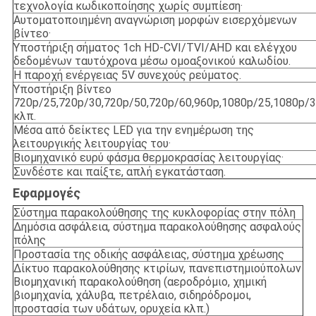
τεχνολογία κωδικοποίησης χωρίς συμπίεση·
Αυτοματοποιημένη αναγνώριση μορφών εισερχόμενων
βίντεο·
Υποστήριξη σήματος 1ch HD-CVI/TVI/AHD και ελέγχου
δεδομένων ταυτόχρονα μέσω ομοαξονικού καλωδίου.
Η παροχή ενέργειας 5V συνεχούς ρεύματος.
Υποστήριξη βίντεο
720p/25,720p/30,720p/50,720p/60,960p,1080p/25,1080p/
κλπ.
Μέσα από δείκτες LED για την ενημέρωση της
λειτουργικής λειτουργίας του·
Βιομηχανικό ευρύ φάσμα θερμοκρασίας λειτουργίας·
Συνδέστε και παίξτε, απλή εγκατάσταση.
Εφαρμογές
Σύστημα παρακολούθησης της κυκλοφορίας στην πόλη
Δημόσια ασφάλεια, σύστημα παρακολούθησης ασφαλούς
πόλης
Προστασία της οδικής ασφάλειας, σύστημα χρέωσης
Δίκτυο παρακολούθησης κτιρίων, πανεπιστημιούπολων
Βιομηχανική παρακολούθηση (αεροδρόμιο, χημική
βιομηχανία, χάλυβα, πετρέλαιο, σιδηρόδρομοι,
προστασία των υδάτων, ορυχεία κλπ.)