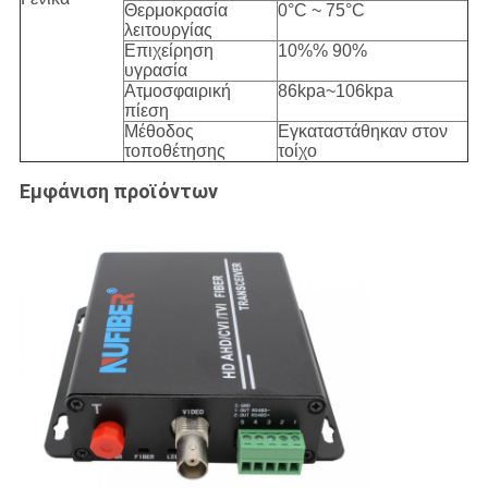
Θερμοκρασία
0°C ~ 75°C
λειτουργίας
Επιχείρηση
10%% 90%
υγρασία
Ατμοσφαιρική
86kpa~106kpa
πίεση
Μέθοδος
Εγκαταστάθηκαν στον
τοποθέτησης
τοίχο
Εμφάνιση προϊόντων