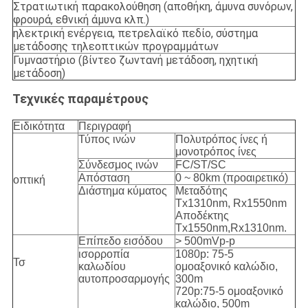
Στρατιωτική παρακολούθηση (αποθήκη, άμυνα συνόρων,
φρουρά, εθνική άμυνα κλπ.)
ηλεκτρική ενέργεια, πετρελαϊκό πεδίο, σύστημα
μετάδοσης τηλεοπτικών προγραμμάτων
Γυμναστήριο (βίντεο ζωντανή μετάδοση, ηχητική
μετάδοση)
Τεχνικές παραμέτρους
Ειδικότητα
Περιγραφή
Τύπος ινών
Πολυτρόπος ίνες ή
μονοτρόπος ίνες
Σύνδεσμος ινών
FC/ST/SC
Απόσταση
0 ~ 80km (προαιρετικό)
οπτική
Διάστημα κύματος
Μεταδότης
Tx1310nm, Rx1550nm
Αποδέκτης
Tx1550nm,Rx1310nm.
Επίπεδο εισόδου
> 500mVp-p
ισορροπία
1080p: 75-5
Τσ
καλωδίου
ομοαξονικό καλώδιο,
αυτοπροσαρμογής
300m
720p:75-5 ομοαξονικό
καλώδιο, 500m