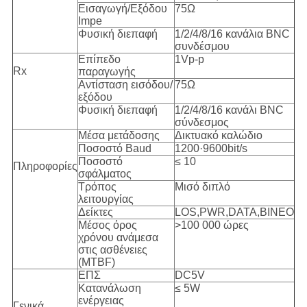
Εισαγωγή/Εξόδου
75Ω
Impe
Φυσική διεπαφή
1/2/4/8/16 κανάλια BNC
συνδέσμου
Επίπεδο
1Vp-p
Rx
παραγωγής
Αντίσταση εισόδου/
75Ω
εξόδου
Φυσική διεπαφή
1/2/4/8/16 κανάλι BNC
σύνδεσμος
Μέσα μετάδοσης
Δικτυακό καλώδιο
Ποσοστό Baud
1200·9600bit/s
Ποσοστό
≤ 10
Πληροφορίες
σφάλματος
Τρόπος
Μισό διπλό
λειτουργίας
Δείκτες
LOS,PWR,DATA,ΒΙΝΕΟ
Μέσος όρος
>100 000 ώρες
χρόνου ανάμεσα
στις ασθένειες
(MTBF)
ΕΠΣ
DC5V
Κατανάλωση
≤ 5W
ενέργειας
Γενικά