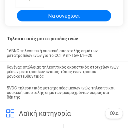
ινών 1CH 1080P βίντεο RS485
δεδομένα Single Fiber Single
Mode FC βίντεο πομπός δέκτη
για παρακολούθηση ορυχείων
Να συνεχίσει
Τηλεοπτικός μετατροπέας ινών
16BNC τηλεοπτική συσκευή αποστολής σημάτων
μετατροπέων ινών για το CCTV nf-16v-t/r-F20
Κανένας απώλειας τηλεοπτικός ακουστικός στοιχείων ινών
μέσων μετατροπέων ενιαίος τύπος ινών τρόπου
μονοκατευθυντικός
5VDC τηλεοπτικός μετατροπέας μέσων ινών, τηλεοπτικοί
συσκευή αποστολής σημάτων μακροχρόνιας σειράς και
δέκτης
Λαϊκή κατηγορία
Όλα