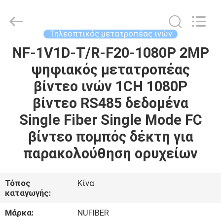
Digital
Technology
Co.,Ltd.
All
Rights
Τηλεοπτικός μετατροπέας ινών
Reserved.
Developed
by
NF-1V1D-T/R-F20-1080P 2MP
ΣΠΊΤΙ
ECER
ψηφιακός μετατροπέας
ΠΡΟΪΌΝΤΑ
βίντεο ινών 1CH 1080P
βίντεο RS485 δεδομένα
ΠΕΡΊΠΟΥ
Single Fiber Single Mode FC
ΕΜΕΊΣ
βίντεο πομπός δέκτη για
παρακολούθηση ορυχείων
ΓΎΡΟΣ
ΕΡΓΟΣΤΑΣΊΩΝ
Τόπος
Κίνα
καταγωγής:
ΠΟΙΟΤΙΚΌΣ
Μάρκα:
NUFIBER