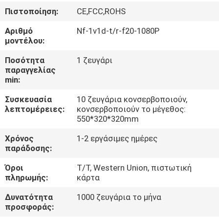
ΈΛΕΓΧΟΣ
Πιστοποίηση:
CE,FCC,ROHS
Αριθμό
Nf-1v1d-t/r-f20-1080P
ΜΑΣ
μοντέλου:
ΕΛΆΤΕ
Ποσότητα
1 ζευγάρι
ΣΕ
παραγγελίας
min:
ΕΠΑΦΉ
Συσκευασία
10 ζευγάρια κονσερβοποιούν,
ΜΕ
λεπτομέρειες:
κονσερβοποιούν το μέγεθος:
550*320*320mm
ΕΙΔΉΣΕΙΣ
Χρόνος
1-2 εργάσιμες ημέρες
παράδοσης:
ΖΗΤΉΣΤΕ
Όροι
T/T, Western Union, πιστωτική
πληρωμής:
κάρτα
ΈΝΑ
Δυνατότητα
1000 ζευγάρια το μήνα
ΑΠΌΣΠΑΣΜΑ
προσφοράς: