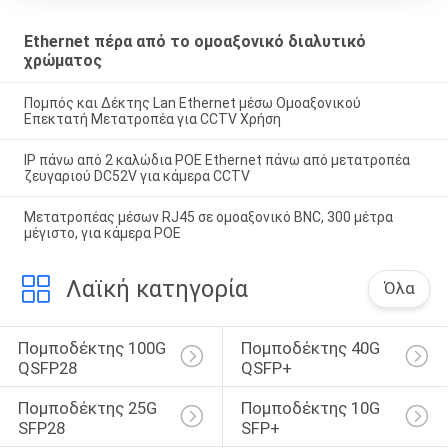
Ethernet πέρα από το ομοαξονικό διαλυτικό
χρώματος
Πομπός και Δέκτης Lan Ethernet μέσω Ομοαξονικού
Επεκτατή Μετατροπέα για CCTV Χρήση
IP πάνω από 2 καλώδια POE Ethernet πάνω από μετατροπέα
ζευγαριού DC52V για κάμερα CCTV
Μετατροπέας μέσων RJ45 σε ομοαξονικό BNC, 300 μέτρα
μέγιστο, για κάμερα POE
Λαϊκή κατηγορία
Όλα
Πομποδέκτης 100G 
Πομποδέκτης 40G 
QSFP28
QSFP+
Πομποδέκτης 25G 
Πομποδέκτης 10G 
SFP28
SFP+