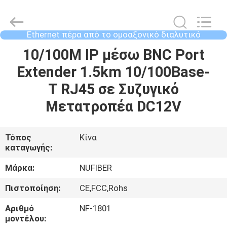
Fivision
Digital
Technology
Co.,Ltd.
All
Ethernet πέρα από το ομοαξονικό διαλυτικό
Rights
χρώματος
Reserved.
ΣΠΊΤΙ
10/100M IP μέσω BNC Port
Developed
by
ECER
Extender 1.5km 10/100Base-
ΠΡΟΪΌΝΤΑ
T RJ45 σε Συζυγικό
Μετατροπέα DC12V
ΠΕΡΊΠΟΥ
ΕΜΕΊΣ
Τόπος
Κίνα
καταγωγής:
ΓΎΡΟΣ
Μάρκα:
NUFIBER
ΕΡΓΟΣΤΑΣΊΩΝ
Πιστοποίηση:
CE,FCC,Rohs
Αριθμό
NF-1801
ΠΟΙΟΤΙΚΌΣ
μοντέλου: