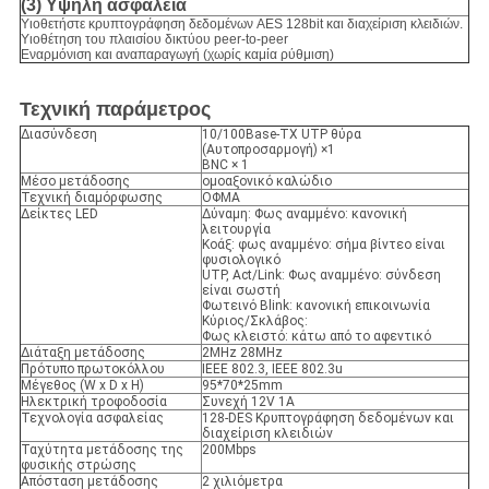
(3) Υψηλή ασφάλεια
Υιοθετήστε κρυπτογράφηση δεδομένων AES 128bit και διαχείριση κλειδιών.
Υιοθέτηση του πλαισίου δικτύου peer-to-peer
Εναρμόνιση και αναπαραγωγή (χωρίς καμία ρύθμιση)
Τεχνική παράμετρος
Διασύνδεση
10/100Base-TX UTP θύρα
(Αυτοπροσαρμογή) ×1
BNC × 1
Μέσο μετάδοσης
ομοαξονικό καλώδιο
Τεχνική διαμόρφωσης
ΟΦΜΑ
Δείκτες LED
Δύναμη: Φως αναμμένο: κανονική
λειτουργία
Κοάξ: φως αναμμένο: σήμα βίντεο είναι
φυσιολογικό
UTP, Act/Link: Φως αναμμένο: σύνδεση
είναι σωστή
Φωτεινό Blink: κανονική επικοινωνία
Κύριος/Σκλάβος:
Φως κλειστό: κάτω από το αφεντικό
Διάταξη μετάδοσης
2MHz 28MHz
Πρότυπο πρωτοκόλλου
IEEE 802.3, IEEE 802.3u
Μέγεθος (W x D x H)
95*70*25mm
Ηλεκτρική τροφοδοσία
Συνεχή 12V 1A
Τεχνολογία ασφαλείας
128-DES Κρυπτογράφηση δεδομένων και
διαχείριση κλειδιών
Ταχύτητα μετάδοσης της
200Mbps
φυσικής στρώσης
Απόσταση μετάδοσης
2 χιλιόμετρα