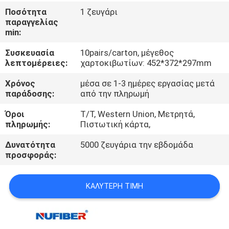
ΈΛΕΓΧΟΣ
Ποσότητα
1 ζευγάρι
παραγγελίας
min:
ΜΑΣ
Συσκευασία
10pairs/carton, μέγεθος
ΕΛΆΤΕ
λεπτομέρειες:
χαρτοκιβωτίων: 452*372*297mm
ΣΕ
Χρόνος
μέσα σε 1-3 ημέρες εργασίας μετά
ΕΠΑΦΉ
παράδοσης:
από την πληρωμή
ΜΕ
Όροι
T/T, Western Union, Μετρητά,
πληρωμής:
Πιστωτική κάρτα,
ΕΙΔΉΣΕΙΣ
Δυνατότητα
5000 ζευγάρια την εβδομάδα
προσφοράς:
ΖΗΤΉΣΤΕ
ΚΑΛΎΤΕΡΗ ΤΙΜΉ
ΈΝΑ
ΑΠΌΣΠΑΣΜΑ