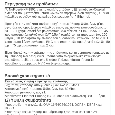
Περιγραφή των προϊόντων
Το NuFiber® NF-1801 είναι το υψηλής απόδοσης Ethernet-over-Coaxial
extender που μετατρέπει μεταξύ καλωδίου στρεβλωμένου ζεύγους (UTP) και
καλωδίου ομοαξονικού για κάθε είδος εφαρμογής IP Ethernet.
Προσφέρει την απόλυτα ταχύτερη ταχύτητα μετάδοσης δεδομένων μέσω
υφιστάμενου ομοαξονικού καλωδίου χωρίς την ανάγκη επανασύνδεσης.το
NF-1801 χρησιμοποιεί ένα μοντελοποιημένο σύνδεσμο EIA / TIA 568 RJ-45
που υποστηρίζει καλωδίωση CAT-5/5e ή υψηλότερη με απόσταση έως 100
μέτρα (328 πόδια)Από την πλευρά του ομοαξονικού καλωδίου, το NF-1801
χρησιμοποιεί έναν συνδετήρα BNC που υποστηρίζει ομοαξονικό καλώδιο 50
ωμ ή 75 ωμ με απόσταση έως 2 χλμ.
Είναι ιδανικό για την επέκταση της απόστασης και τη μετατροπή σήματος με
τη μετάδοση των δεδομένων Ethernet από το ομοαξονικό καλώδιο για
οποιοδήποτε είδος συσκευής δικτύου IP, όπως κάμερα IP, σημείο
πρόσβασης ασύρματου,NVR και ψηφιακό σήμα.
Βασικά χαρακτηριστικά
Επενδύσεις
Υψηλή ταχύτητα μετάδοσης
Ταχύτητα μετάδοσης από φυσικό λιμάνι έως 200Mbps.
Λειτουργική ταχύτητα ροής δεδομένων έως 80Mbps
Απόσταση μετάδοσης έως 2 km
Διασύνδεση Ethernet 1 θύρας 10/100Mbps και διασύνδεση BNC 1 θύρας
(2) Υψηλή συμβατότητα
Υποστηρίζει την τεχνολογία QAM 16/64/256/1024, DQPSK, DBPSK και
ROBO.
Υποστήριξη της μετάδοσης συμμόρφωσης QoS, Multi cast και IGMP.