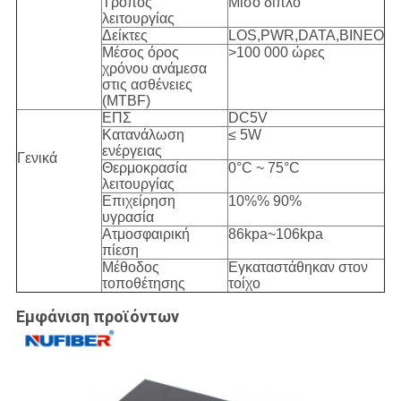
Τρόπος
Μισό διπλό
λειτουργίας
Δείκτες
LOS,PWR,DATA,ΒΙΝΕΟ
Μέσος όρος
>100 000 ώρες
χρόνου ανάμεσα
στις ασθένειες
(MTBF)
ΕΠΣ
DC5V
Κατανάλωση
≤ 5W
ενέργειας
Γενικά
Θερμοκρασία
0°C ~ 75°C
λειτουργίας
Επιχείρηση
10%% 90%
υγρασία
Ατμοσφαιρική
86kpa~106kpa
πίεση
Μέθοδος
Εγκαταστάθηκαν στον
τοποθέτησης
τοίχο
Εμφάνιση προϊόντων