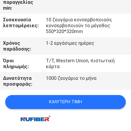
παραγγελίας
ΈΛΕΓΧΟΣ
min:
Συσκευασία
10 ζευγάρια κονσερβοποιούν,
ΜΑΣ
λεπτομέρειες:
κονσερβοποιούν το μέγεθος:
ΕΛΆΤΕ
550*320*320mm
ΣΕ
Χρόνος
1-2 εργάσιμες ημέρες
παράδοσης:
ΕΠΑΦΉ
Όροι
T/T, Western Union, πιστωτική
ΜΕ
πληρωμής:
κάρτα
Δυνατότητα
1000 ζευγάρια το μήνα
ΕΙΔΉΣΕΙΣ
προσφοράς:
ΖΗΤΉΣΤΕ
ΚΑΛΎΤΕΡΗ ΤΙΜΉ
ΈΝΑ
ΑΠΌΣΠΑΣΜΑ