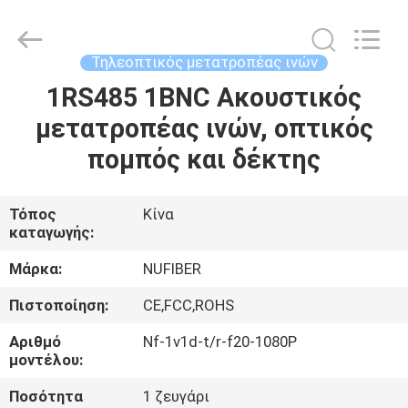
Digital
Technology
Co.,Ltd.
All
Rights
Τηλεοπτικός μετατροπέας ινών
Reserved.
Developed
by
1RS485 1BNC Ακουστικός
ΣΠΊΤΙ
ECER
μετατροπέας ινών, οπτικός
ΠΡΟΪΌΝΤΑ
πομπός και δέκτης
ΠΕΡΊΠΟΥ
Τόπος
Κίνα
καταγωγής:
ΕΜΕΊΣ
Μάρκα:
NUFIBER
ΓΎΡΟΣ
Πιστοποίηση:
CE,FCC,ROHS
ΕΡΓΟΣΤΑΣΊΩΝ
Αριθμό
Nf-1v1d-t/r-f20-1080P
μοντέλου:
ΠΟΙΟΤΙΚΌΣ
Ποσότητα
1 ζευγάρι