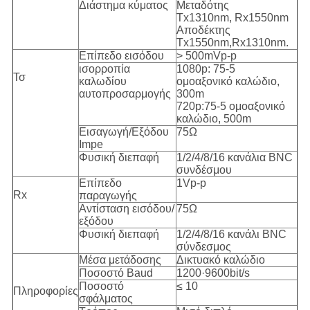
Διάστημα κύματος
Μεταδότης
Tx1310nm, Rx1550nm
Αποδέκτης
Tx1550nm,Rx1310nm.
Επίπεδο εισόδου
> 500mVp-p
ισορροπία
1080p: 75-5
Τσ
καλωδίου
ομοαξονικό καλώδιο,
αυτοπροσαρμογής
300m
720p:75-5 ομοαξονικό
καλώδιο, 500m
Εισαγωγή/Εξόδου
75Ω
Impe
Φυσική διεπαφή
1/2/4/8/16 κανάλια BNC
συνδέσμου
Επίπεδο
1Vp-p
Rx
παραγωγής
Αντίσταση εισόδου/
75Ω
εξόδου
Φυσική διεπαφή
1/2/4/8/16 κανάλι BNC
σύνδεσμος
Μέσα μετάδοσης
Δικτυακό καλώδιο
Ποσοστό Baud
1200·9600bit/s
Ποσοστό
≤ 10
Πληροφορίες
σφάλματος