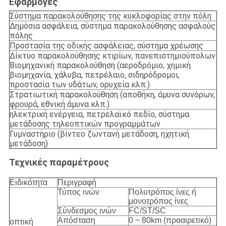
Εφαρμογές
Σύστημα παρακολούθησης της κυκλοφορίας στην πόλη
Δημόσια ασφάλεια, σύστημα παρακολούθησης ασφαλούς
πόλης
Προστασία της οδικής ασφάλειας, σύστημα χρέωσης
Δίκτυο παρακολούθησης κτιρίων, πανεπιστημιούπολων
Βιομηχανική παρακολούθηση (αεροδρόμιο, χημική
βιομηχανία, χάλυβα, πετρέλαιο, σιδηρόδρομοι,
προστασία των υδάτων, ορυχεία κλπ.)
Στρατιωτική παρακολούθηση (αποθήκη, άμυνα συνόρων,
φρουρά, εθνική άμυνα κλπ.)
ηλεκτρική ενέργεια, πετρελαϊκό πεδίο, σύστημα
μετάδοσης τηλεοπτικών προγραμμάτων
Γυμναστήριο (βίντεο ζωντανή μετάδοση, ηχητική
μετάδοση)
Τεχνικές παραμέτρους
Ειδικότητα
Περιγραφή
Τύπος ινών
Πολυτρόπος ίνες ή
μονοτρόπος ίνες
Σύνδεσμος ινών
FC/ST/SC
Απόσταση
0 ~ 80km (προαιρετικό)
οπτική