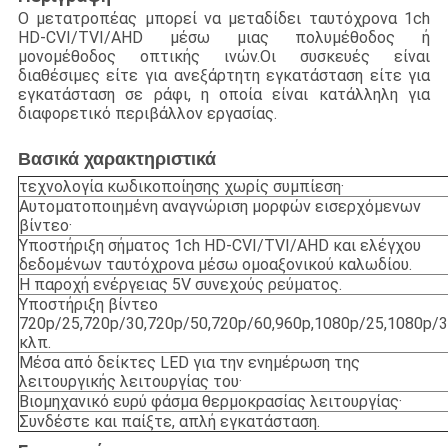
Ο μετατροπέας μπορεί να μεταδίδει ταυτόχρονα 1ch
HD-CVI/TVI/AHD μέσω μιας πολυμέθοδος ή
μονομέθοδος οπτικής ινών.Οι συσκευές είναι
διαθέσιμες είτε για ανεξάρτητη εγκατάσταση είτε για
εγκατάσταση σε ράφι, η οποία είναι κατάλληλη για
διαφορετικό περιβάλλον εργασίας.
Βασικά χαρακτηριστικά
τεχνολογία κωδικοποίησης χωρίς συμπίεση·
Αυτοματοποιημένη αναγνώριση μορφών εισερχόμενων
βίντεο·
Υποστήριξη σήματος 1ch HD-CVI/TVI/AHD και ελέγχου
δεδομένων ταυτόχρονα μέσω ομοαξονικού καλωδίου.
Η παροχή ενέργειας 5V συνεχούς ρεύματος.
Υποστήριξη βίντεο
720p/25,720p/30,720p/50,720p/60,960p,1080p/25,1080p/
κλπ.
Μέσα από δείκτες LED για την ενημέρωση της
λειτουργικής λειτουργίας του·
Βιομηχανικό ευρύ φάσμα θερμοκρασίας λειτουργίας·
Συνδέστε και παίξτε, απλή εγκατάσταση.