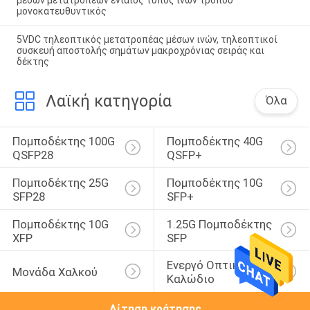
μέσων μετατροπέων ενιαίος τύπος ινών τρόπου
μονοκατευθυντικός
5VDC τηλεοπτικός μετατροπέας μέσων ινών, τηλεοπτικοί
συσκευή αποστολής σημάτων μακροχρόνιας σειράς και
δέκτης
Λαϊκή κατηγορία
Όλα
Πομποδέκτης 100G 
Πομποδέκτης 40G 
QSFP28
QSFP+
Πομποδέκτης 25G 
Πομποδέκτης 10G 
SFP28
SFP+
Πομποδέκτης 10G 
1.25G Πομποδέκτης 
XFP
SFP
Ενεργό Οπτικό 
Μονάδα Χαλκού
Καλώδιο
Αίτηση κράτησης