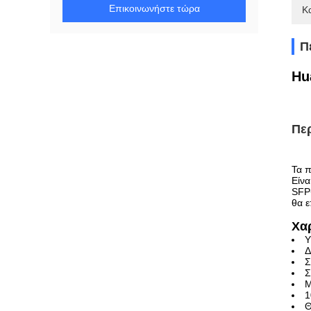
Επικοινωνήστε τώρα
Κ
Π
Hu
Πε
Τα 
Είνα
SFP+
θα ε
Χα
Υ
Δ
Σ
Σ
Μ
1
Θ