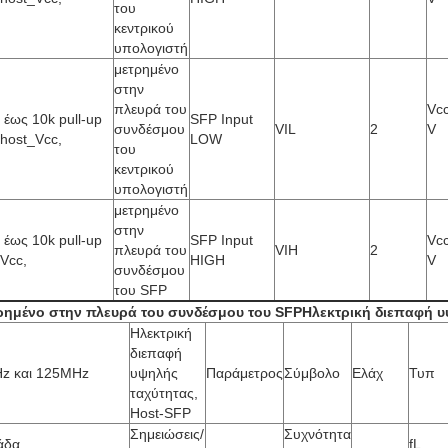
του
κεντρικού
υπολογιστή
μετρημένο
στην
πλευρά του
Vcc
 έως 10k pull-up
SFP Input
συνδέσμου
VIL
2
V
 host_Vcc,
LOW
του
κεντρικού
υπολογιστή
μετρημένο
στην
 έως 10k pull-up
SFP Input
Vcc
πλευρά του
VIH
2
Vcc,
HIGH
V
συνδέσμου
του SFP
ρημένο στην πλευρά του συνδέσμου του SFP
Ηλεκτρική διεπαφή υ
Ηλεκτρική
διεπαφή
z και 125MHz
υψηλής
Παράμετρος
Σύμβολο
Ελάχ
Τυπ
ταχύτητας,
Host-SFP
Σημειώσεις/
Συχνότητα
άδα
fL