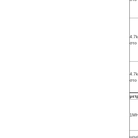
4.7k
στο
4.7k
στο 
μετ
1MH
μον