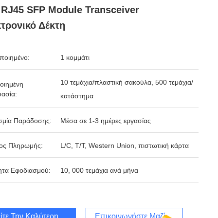
RJ45 SFP Module Transceiver
τρονικό Δέκτη
ποιημένο:
1 κομμάτι
10 τεμάχια/πλαστική σακούλα, 500 τεμάχια/
οιημένη
ασία:
κατάστημα
σμία Παράδοσης:
Μέσα σε 1-3 ημέρες εργασίας
ος Πληρωμής:
L/C, T/T, Western Union, πιστωτική κάρτα
ητα Εφοδιασμού:
10, 000 τεμάχια ανά μήνα
ίτε Την Καλύτερη Τιμή
Επικοινωνήστε Μαζί Μας