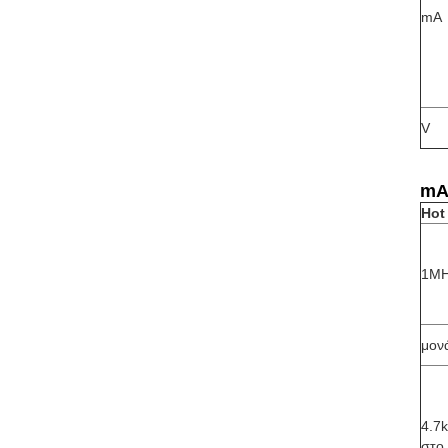
mA
V
m
Hot
1MH
μον
4.7k
στο