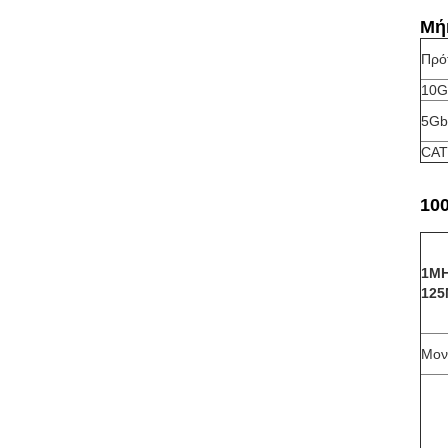
Μή
Πρό
10G
5Gb
CAT
10
1MH
125
Μον