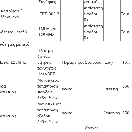
Συνθήκες
γραμμής
Αντίσταση
ικοποίηση 5
IEEE 802.3
εισόδου
Zout
πέδων, ανά
Rx
Αντίσταση
1MHz και
νότητες μεταξύ
εισόδου
Zout
125MHz
Rx
νότητες μεταξύ
Ηλεκτρική
διεπαφή
z και 125MHz
υψηλής
Παράμετρος
Σύμβολο
Ελάχ
Τυπ
ταχύτητας,
Host-SFP
Μονόπλευρη
άδα
ταλάντωση
350
swing
Vinsing
όπλευρη
εισόδου
δεδομένων
Μονόπλευρη
ταλάντωση
swing
Voutsing
350
όπλευρη
εξόδου
δεδομένων
Χρόνος