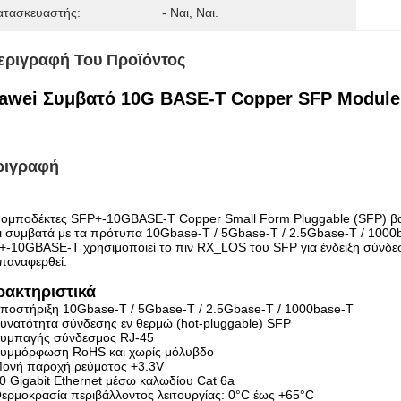
ατασκευαστής:
- Ναι, Ναι.
εριγραφή Του Προϊόντος
awei Συμβατό 10G BASE-T Copper SFP Module 
ριγραφή
πομποδέκτες SFP+-10GBASE-T Copper Small Form Pluggable (SFP) β
ι συμβατά με τα πρότυπα 10Gbase-T / 5Gbase-T / 2.5Gbase-T / 1000b
-10GBASE-T χρησιμοποιεί το πιν RX_LOS του SFP για ένδειξη σύνδεσ
παναφερθεί.
ρακτηριστικά
ποστήριξη 10Gbase-T / 5Gbase-T / 2.5Gbase-T / 1000base-T
υνατότητα σύνδεσης εν θερμώ (hot-pluggable) SFP
υμπαγής σύνδεσμος RJ-45
υμμόρφωση RoHS και χωρίς μόλυβδο
ονή παροχή ρεύματος +3.3V
0 Gigabit Ethernet μέσω καλωδίου Cat 6a
ερμοκρασία περιβάλλοντος λειτουργίας: 0°C έως +65°C