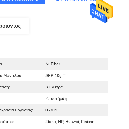
ροϊόντος
α
NuFiber
μό Μοντέλου
SFP-10g-Τ
ταση:
30 Μέτρα
Υποστήριξη
κρασία Εργασίας:
0~70°C
ατότητα:
Σίσκο, HP, Huawei, Finisar...