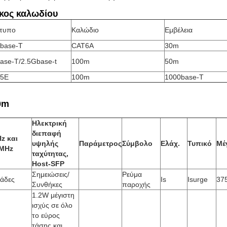
κος καλωδίου
τυπο
Καλώδιο
Εμβέλεια
base-T
CAT6A
30m
ase-T/2.5Gbase-t
100m
50m
5E
100m
1000base-T
0m
Ηλεκτρική
διεπαφή
z και
υψηλής
Παράμετρος
Σύμβολο
Ελάχ.
Τυπικό
Μέ
MHz
ταχύτητας,
Host-SFP
Σημειώσεις/
Ρεύμα
άδες
Is
Isurge
37
Συνθήκες
παροχής
1.2W μέγιστη
ισχύς σε όλο
το εύρος
τάσης και