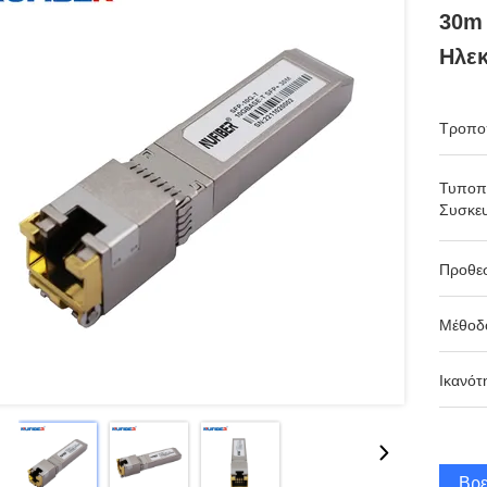
30m 
Ηλεκ
Τροπο
Τυποπ
Συσκευ
Προθε
Μέθοδ
Ικανότ
Βρε