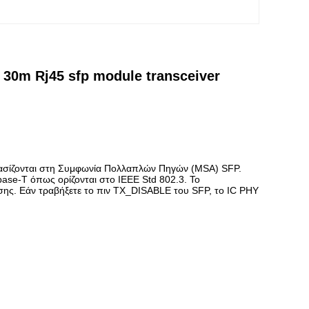
30m Rj45 sfp module transceiver
ασίζονται στη Συμφωνία Πολλαπλών Πηγών (MSA) SFP.
ase-T όπως ορίζονται στο IEEE Std 802.3. Το
ης. Εάν τραβήξετε το πιν TX_DISABLE του SFP, το IC PHY