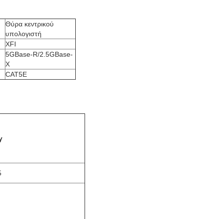
Θύρα κεντρικού
υπολογιστή
XFI
5GBase-R/2.5GBase-
X
CAT5E
γ
5