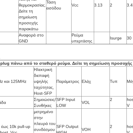
Τάση
θερμοκρασίας.
Vcc
3.13
2
3.4
εισόδου
Δείτε τη
σημείωση
προσοχής
παρακάτω
Αναφορά στο
Ρεύμα
Isurge
30
GND
υπερτάσης
A
 plug πάνω από το σταθερό ρεύμα. Δείτε τη σημείωση προσοχής
Ηλεκτρική
διεπαφή
z και 125MHz
υψηλής
Παράμετρος
Ελάχ
Τυπ
Μέ
ταχύτητας,
Host-SFP
Σημειώσεις/
SFP Input
2
hos
άδα
VOL
Συνθήκες
LOW
V
μετρημένο
στην
πλευρά του
 έως 10k pull-up
SFP Output
2
hos
συνδέσμου
VOH
 host_Vcc,
HIGH
V