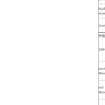
Κωδ
επι
συχ
συχ
1MH
μον
Μον
mV
Μον