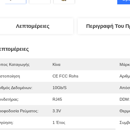
Λεπτομέρειες
Περιγραφή Του Π
επτομέρειες
όπος Καταγωγής
Κίνα
Μάρκ
ιστοποίηση
CE FCC Rohs
Αριθ
υθμός Δεδομένων:
10Gb/s
Απόσ
υνδετήρας:
RJ45
DDM:
ροφοδοσία Ρεύματος:
3.3V
Θερμο
γγύηση:
1 Έτος
Συμβ