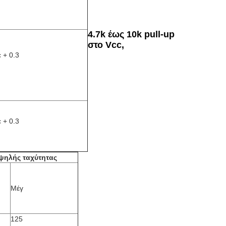
4.7k έως 10k pull-up
στο Vcc,
 + 0.3
 + 0.3
ψηλής ταχύτητας
Μέγ
125