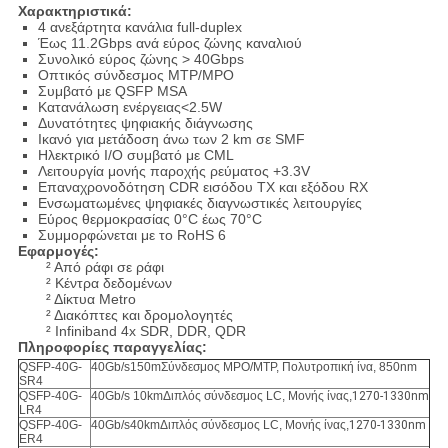
Χαρακτηριστικά:
4 ανεξάρτητα κανάλια full-duplex
Έως 11.2Gbps ανά εύρος ζώνης καναλιού
Συνολικό εύρος ζώνης > 40Gbps
Οπτικός σύνδεσμος MTP/MPO
Συμβατό με QSFP MSA
Κατανάλωση ενέργειας<2.5W
Δυνατότητες ψηφιακής διάγνωσης
Ικανό για μετάδοση άνω των 2 km σε SMF
Ηλεκτρικό I/O συμβατό με CML
Λειτουργία μονής παροχής ρεύματος +3.3V
Επαναχρονοδότηση CDR εισόδου TX και εξόδου RX
Ενσωματωμένες ψηφιακές διαγνωστικές λειτουργίες
Εύρος θερμοκρασίας 0°C έως 70°C
Συμμορφώνεται με το RoHS 6
Εφαρμογές:
² Από ράφι σε ράφι
² Κέντρα δεδομένων
² Δίκτυα Metro
² Διακόπτες και δρομολογητές
² Infiniband 4x SDR, DDR, QDR
Πληροφορίες παραγγελίας:
QSFP-40G-
40Gb/s150mΣύνδεσμος MPO/MTP, Πολυτροπική ίνα, 850nm
SR4
QSFP-40G-
40Gb/s 10kmΔιπλός σύνδεσμος LC, Μονής ίνας,
1270-1330nm
LR4
QSFP-40G-
40Gb/s40kmΔιπλός σύνδεσμος LC, Μονής ίνας,
1270-1330nm
ER4