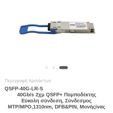
SITEMAP
ΠΟΛΙΤΙΚΉ
ΑΠΟΡΡΉΤΟΥ
Περιγραφή προϊόντων
QSFP-40G-LR-S
40
Gb/s 2
χ
μ
Q
SFP
+
Πομποδέκτης
Εύκολη σύνδεση,
Σύνδεσμος
MTP/MPO
,
1310nm
,
DFB&PIN
, Μονής
ίνας