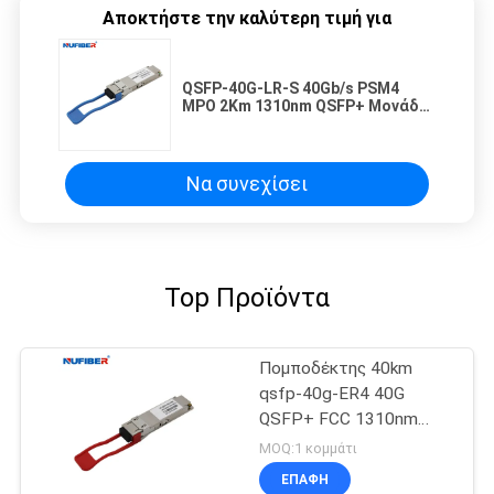
Αποκτήστε την καλύτερη τιμή για
QSFP-40G-LR-S 40Gb/s PSM4
MPO 2Km 1310nm QSFP+ Μονάδα
Πιστολήπτη για Huawei cisco HP
Juniper
Να συνεχίσει
Top Προϊόντα
Πομποδέκτης 40km
qsfp-40g-ER4 40G
QSFP+ FCC 1310nm
SMF DDM εγκεκριμένη
MOQ:1 κομμάτι
ΕΠΑΦΉ