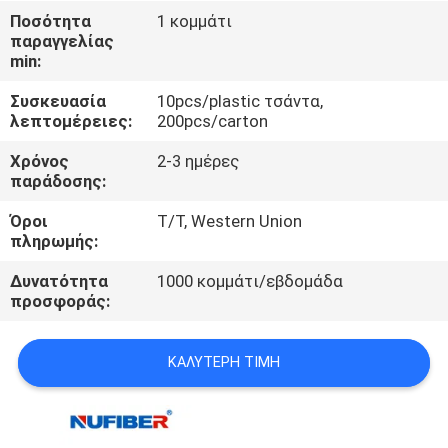
ΈΛΕΓΧΟΣ
Ποσότητα
1 κομμάτι
παραγγελίας
min:
ΜΑΣ
Συσκευασία
10pcs/plastic τσάντα,
ΕΛΆΤΕ
λεπτομέρειες:
200pcs/carton
ΣΕ
Χρόνος
2-3 ημέρες
ΕΠΑΦΉ
παράδοσης:
ΜΕ
Όροι
T/T, Western Union
πληρωμής:
ΕΙΔΉΣΕΙΣ
Δυνατότητα
1000 κομμάτι/εβδομάδα
προσφοράς:
ΖΗΤΉΣΤΕ
ΚΑΛΎΤΕΡΗ ΤΙΜΉ
ΈΝΑ
ΑΠΌΣΠΑΣΜΑ