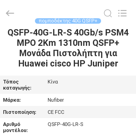
Fivision
Digital
Technology
Co.,Ltd.
All
πομποδέκτης 40G QSFP+
Rights
Reserved.
Developed
QSFP-40G-LR-S 40Gb/s PSM4
ΣΠΊΤΙ
by
ECER
MPO 2Km 1310nm QSFP+
ΠΡΟΪΌΝΤΑ
Μονάδα Πιστολήπτη για
Huawei cisco HP Juniper
ΠΕΡΊΠΟΥ
ΕΜΕΊΣ
Τόπος
Κίνα
καταγωγής:
ΓΎΡΟΣ
Μάρκα:
Nufiber
ΕΡΓΟΣΤΑΣΊΩΝ
Πιστοποίηση:
CE FCC
Αριθμό
QSFP-40G-LR-S
ΠΟΙΟΤΙΚΌΣ
μοντέλου: