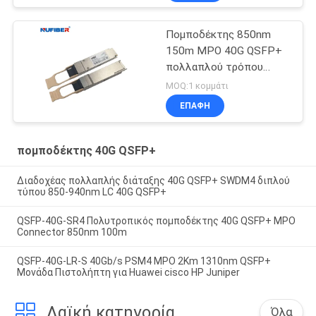
Πομποδέκτης 850nm
150m MPO 40G QSFP+
πολλαπλού τρόπου
καυτός Pluggable
MOQ:1 κομμάτι
ΕΠΑΦΉ
πομποδέκτης 40G QSFP+
Διαδοχέας πολλαπλής διάταξης 40G QSFP+ SWDM4 διπλού
τύπου 850-940nm LC 40G QSFP+
QSFP-40G-SR4 Πολυτροπικός πομποδέκτης 40G QSFP+ MPO
Connector 850nm 100m
QSFP-40G-LR-S 40Gb/s PSM4 MPO 2Km 1310nm QSFP+
Μονάδα Πιστολήπτη για Huawei cisco HP Juniper
Λαϊκή κατηγορία
Όλα