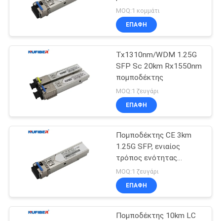
DDM 40km BIDI 1.25G
SITEMAP
MOQ:1 κομμάτι
SFP
ΕΠΑΦΉ
ΠΟΛΙΤΙΚΉ
Tx1310nm/WDM 1.25G
ΑΠΟΡΡΉΤΟΥ
SFP Sc 20km Rx1550nm
πομποδέκτης
MOQ:1 ζευγάρι
ΕΠΑΦΉ
Πομποδέκτης CE 3km
1.25G SFP, ενιαίος
τρόπος ενότητας
1310nm LC SFP
MOQ:1 ζευγάρι
ΕΠΑΦΉ
Πομποδέκτης 10km LC