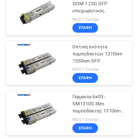
DDM 1.25G SFP
υποχωρητικός
αμόλυβδος 1310nm
MOQ:1 ζευγάρι
1550nm RoHS
ΕΠΑΦΉ
Οπτική ενότητα
πομποδεκτών 1310nm
1550nm SFP
συνδετήρων 1.25G SFP
MOQ:1 ζευγάρι
Sc
ΕΠΑΦΉ
Γερμανία-bx03-
SM1310S 3km
πομποδέκτης 1310nm
1550nm RoHS 1.25G
MOQ:1 ζευγάρι
SFP υποχωρητικό
ΕΠΑΦΉ