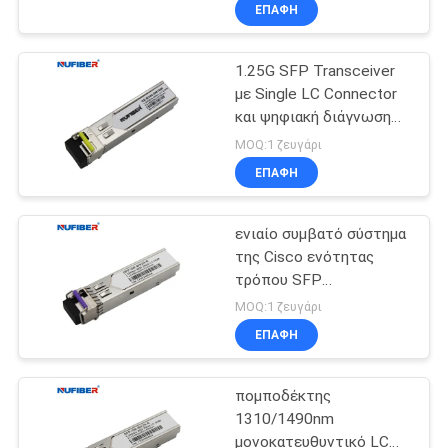
Connector
ΈΛΕΓΧΟΣ
ΕΠΑΦΉ
δικατευθυντικός
μονότροπος
1.25G SFP Transceiver
ΜΑΣ
με Single LC Connector
ΕΛΆΤΕ
και ψηφιακή διάγνωση
ΣΕ
για εύκολη εγκατάσταση
MOQ:1 ζευγάρι
και συντήρηση
ΕΠΑΦΉ
ΕΠΑΦΉ
ΜΕ
ενιαίο συμβατό σύστημα
της Cisco ενότητας
ΕΙΔΉΣΕΙΣ
τρόπου SFP
πομποδεκτών 40km LC
MOQ:1 ζευγάρι
DDM 1.25G SFP
ΖΗΤΉΣΤΕ
ΕΠΑΦΉ
ΈΝΑ
πομποδέκτης
ΑΠΌΣΠΑΣΜΑ
1310/1490nm
μονοκατευθυντικό LC