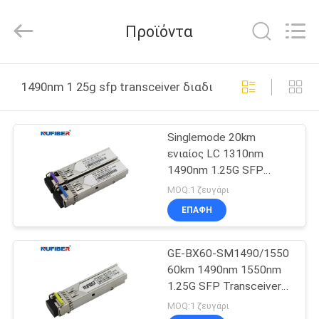
Fivision
Digital
Technology
Προϊόντα
Co.,Ltd.
All
Rights
Reserved.
ΣΠΊΤΙ
Developed
by
1490nm 1 25g sfp transceiver διαδικτυακή κατασκευή
ECER
ΠΡΟΪΌΝΤΑ
Singlemode 20km
ενιαίος LC 1310nm
ΠΕΡΊΠΟΥ
1490nm 1.25G SFP
ΕΜΕΊΣ
συνδετήρας
MOQ:1 ζευγάρι
πομποδεκτών
ΕΠΑΦΉ
ΓΎΡΟΣ
GE-BX60-SM1490/1550
ΕΡΓΟΣΤΑΣΊΩΝ
60km 1490nm 1550nm
1.25G SFP Transceiver
ΠΟΙΟΤΙΚΌΣ
Sfp Module Lc
MOQ:1 ζευγάρι