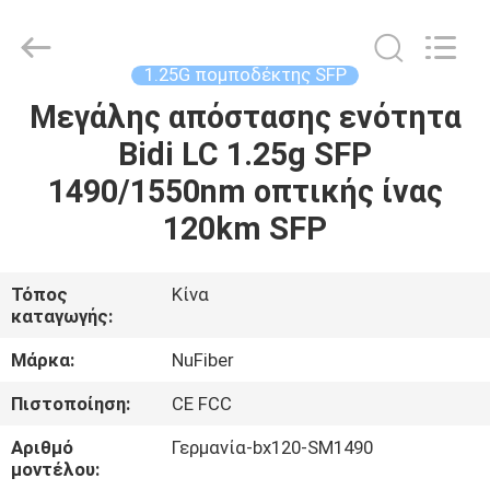
Digital
Technology
Co.,Ltd.
All
Rights
1.25G πομποδέκτης SFP
Reserved.
Developed
by
Μεγάλης απόστασης ενότητα
ΣΠΊΤΙ
ECER
Bidi LC 1.25g SFP
ΠΡΟΪΌΝΤΑ
1490/1550nm οπτικής ίνας
120km SFP
ΠΕΡΊΠΟΥ
ΕΜΕΊΣ
Τόπος
Κίνα
καταγωγής:
ΓΎΡΟΣ
Μάρκα:
NuFiber
ΕΡΓΟΣΤΑΣΊΩΝ
Πιστοποίηση:
CE FCC
Αριθμό
Γερμανία-bx120-SM1490
ΠΟΙΟΤΙΚΌΣ
μοντέλου: