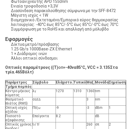
Φωτοανιχνευτής APD 1550nm
Ενιαία τροφοδοσία +3,3V
Διασύνδεση παρακολούθησης σύμφωνα με την SFF-8472
Μέγιστη ισχύς < 1W
Βιομηχανικό /Εκτεταμένο/Εμπορικό εύρος θερμοκρασίας
λειτουργίας: -40°C έως 85°C/-5°C έως 85°C/-0°C έως 70°C
Συμμόρφωση με το RoHS και απαλλαγή από μόλυβδο
Εφαρμογές
Δίκτυα μετρό/πρόσβασης
1.25 Gb/s 1000Base-ZX Ethernet
1 × Διάδρομος ινών
Άλλοι οπτικοί σύνδεσμοι
Οπτικές παραμέτρους ((T)
=
-40
να
85
°
C, VCC = 3.
135
Στα
ΟΠ
τρία.
465
Βόλτ)
Παράμετρος
Σύμβολο
Ελάχιστο
.
Τυπικό
Μαξ
.
Μονάδα
Σημείωση
Τμήμα πομπός:
Κέντρο μήκους
λ
1270
1310
1360
nm
γ
κύματος
Φασματικό
σ
3
nm
ΔΕΔ
πλάτος (RMS)
Οπτική ισχύς
Π
-9
-3
dBm
1
Έξω
εξόδου
Ποσοστό
Επείγοντα
8.2
dB
εξαφάνισης
Οπτικός χρόνος
t
/ t
260
σπ
2
r
f
άνοδος/