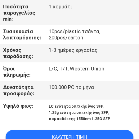
ΈΛΕΓΧΟΣ
Ποσότητα
1 κομμάτι
παραγγελίας
min:
ΜΑΣ
Συσκευασία
10pcs/plastic τσάντα,
ΕΛΆΤΕ
λεπτομέρειες:
200pcs/carton
ΣΕ
Χρόνος
1-3 ημέρες εργασίας
ΕΠΑΦΉ
παράδοσης:
ΜΕ
Όροι
L/C, T/T, Western Union
πληρωμής:
ΕΙΔΉΣΕΙΣ
Δυνατότητα
100.000 PC το μήνα
προσφοράς:
ΖΗΤΉΣΤΕ
Υψηλό φως:
,
LC ενότητα οπτικής ίνας SFP
,
1.25g ενότητα οπτικής ίνας SFP
ΈΝΑ
πομποδέκτης 1550nm 1.25G SFP
ΑΠΌΣΠΑΣΜΑ
ΚΑΛΎΤΕΡΗ ΤΙΜΉ