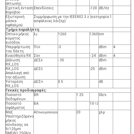
άπτωσης
Σχετική ένταση
Επενδύσεις
-120
dB/Hz
θορύβου
Εξωτερική
Συμμόρφωση με την IEEE802.3 z (κατηγορία 1
μάσκα
ασφάλειας λέιζερ)
οφθαλμού
Τμήμα παραλήπτη:
Όπτικο μήκος
λ
1260
1360
nm
γ
κύματος
εισόδου
Υπερφόρτωση
Π
-3
dBm
4
Ολ
του δέκτη
Ευαισθησία RX
Σεν
- 24
dBm
4
Δήλωση
ΔΕΣ
- 35
dBm
Α
RX_LOS
RX_LOS
ΔΕΣ
-25
dBm
D
Απαλλαγή από
την αξίωση
Υστερέση
ΔΕΣ
0.5
dB
H
RX_LOS
Γενικές προδιαγραφές:
Ποσοστό
BR
1.25
Gb/s
δεδομένων
Ποσοστό
ΒΑ
10
-12
σφάλματος
Μαξ.
Α
20
χλμ
Επικαιροποίηση
Υποστηριζόμενο
μήκος
σύνδεσης σε
9/125μm
SMF@1.25Gb/s