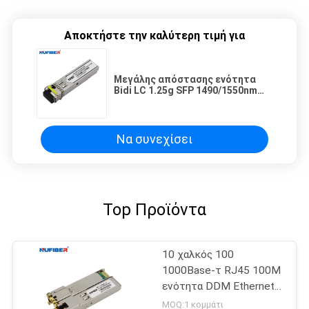
Αποκτήστε την καλύτερη τιμή για
Μεγάλης απόστασης ενότητα
Bidi LC 1.25g SFP 1490/1550nm
οπτικής ίνας 120km SFP
Να συνεχίσει
Top Προϊόντα
10 χαλκός 100
1000Base-τ RJ45 100M
ενότητα DDM Ethernet
SFP
MOQ:1 κομμάτι