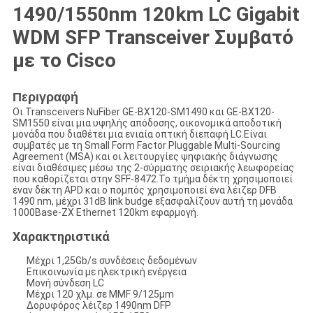
1490/1550nm 120km LC Gigabit
WDM SFP Transceiver Συμβατό
με το Cisco
Περιγραφή
Οι Transceivers NuFiber GE-BX120-SM1490 και GE-BX120-
SM1550 είναι μια υψηλής απόδοσης, οικονομικά αποδοτική
μονάδα που διαθέτει μια ενιαία οπτική διεπαφή LC.Είναι
συμβατές με τη Small Form Factor Pluggable Multi-Sourcing
Agreement (MSA) και οι λειτουργίες ψηφιακής διάγνωσης
είναι διαθέσιμες μέσω της 2-σύρματης σειριακής λεωφορείας
που καθορίζεται στην SFF-8472.Το τμήμα δέκτη χρησιμοποιεί
έναν δέκτη APD και ο πομπός χρησιμοποιεί ένα λέιζερ DFB
1490 nm, μέχρι 31dB link budge εξασφαλίζουν αυτή τη μονάδα
1000Base-ZX Ethernet 120km εφαρμογή.
Χαρακτηριστικά
Μέχρι 1,25Gb/s συνδέσεις δεδομένων
Επικοινωνία με ηλεκτρική ενέργεια
Μονή σύνδεση LC
Μέχρι 120 χλμ. σε MMF 9/125μm
Δορυφόρος λέιζερ 1490nm DFP