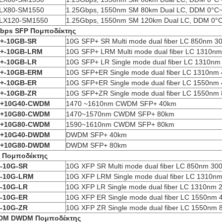
LX80-SM1550
1.25Gbps, 1550nm SM 80km Dual LC, DDM 0°C
LX120-SM1550
1.25Gbps, 1550nm SM 120km Dual LC, DDM 0°
bps SFP
Πομποδέκτης
+-10GB-SR
10G SFP+ SR Multi mode dual fiber LC 850nm 3
+-10GB-LRM
10G SFP+ LRM Multi mode dual fiber LC 1310n
+-10GB-LR
10G SFP+ LR Single mode dual fiber LC 1310n
+-10GB-ER
M
10G SFP+ER Single mode dual fiber LC 1310nm
+-10GB-ER
10G SFP+ER Single mode dual fiber LC 1550nm
+-10GB-ZR
10G SFP+ZR Single mode dual fiber LC 1550nm
P+10G40-CWDM
1470 ~1610nm CWDM SFP+ 40km
P+10G80-CWDM
1470~1570nm CWDM SFP+ 80km
P+10G80-CWDM
1590~1610nm CWDM SFP+ 80km
P+10G40-DWDM
DWDM SFP+ 40km
P+10G80-DWDM
DWDM SFP+ 80km
P
Πομποδέκτης
-10G-SR
10G XFP SR Multi mode dual fiber LC 850nm 30
-10G-LRM
10G XFP LRM Single mode dual fiber LC 1310n
-10G-LR
10G XFP LR Single mode dual fiber LC 1310nm 
-10G-ER
10G XFP ER Single mode dual fiber LC 1550nm
-10G-ZR
10G XFP ZR Single mode dual fiber LC 1550nm
DM DWDM Πομποδέκτης