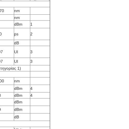
70
nm
nm
dBm
1
0
ps
2
dB
07
UI
3
07
UI
3
τηγορίας 1)
00
nm
dBm
4
8
dBm
4
dBm
9
dBm
dB