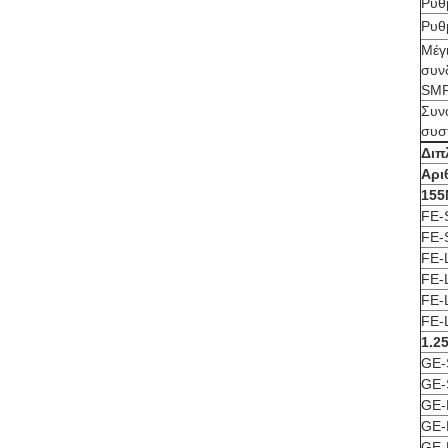
Ρυθ
Ρυθ
Μέγ
συν
SMF
Συν
συσ
Διπ
Αρι
155
FE-
FE-
FE-
FE-
FE-
FE-
1.2
GE-
GE-
GE-
GE-
GE-