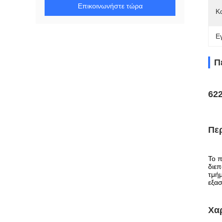
Επικοινωνήστε τώρα
Κ
Ε
Π
62
Πε
Το π
διεπ
τμήμ
εξα
Χα