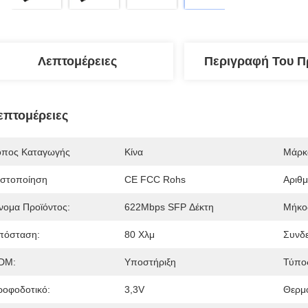
Λεπτομέρειες
Περιγραφή Του Π
επτομέρειες
όπος Καταγωγής
Κίνα
Μάρκ
ιστοποίηση
CE FCC Rohs
Αριθ
νομα Προϊόντος:
622Mbps SFP Δέκτη
Μήκο
πόσταση:
80 Χλμ
Συνδε
DM:
Υποστήριξη
Τύπος
ροφοδοτικό:
3,3V
Θερμο