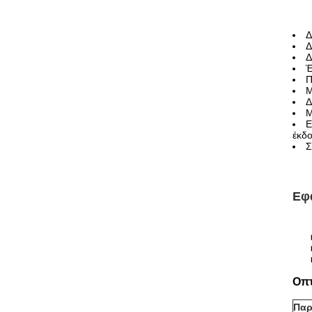
Δ
Δ
Δ
Έ
Π
Μ
Δ
Μ
Ε
έκδ
Σ
Εφ
Οπτ
Παρ