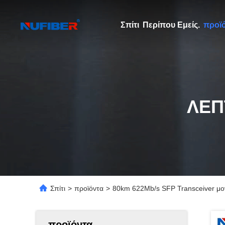
Σπίτι
Περίπου Εμείς.
προϊ
ΛΕΠ
Σπίτι
>
προϊόντα
>
80km 622Mb/s SFP Transceiver μ
προϊόντα