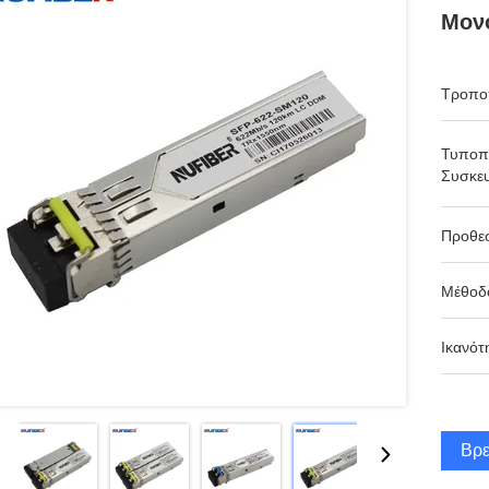
Μον
Τροπο
Τυποπ
Συσκευ
Προθε
Μέθοδ
Ικανότ
Βρε