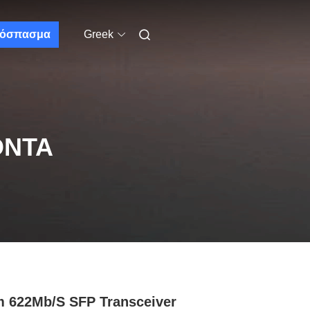
όσπασμα
Greek
ΌΝΤΑ
 622Mb/s SFP Transceiver