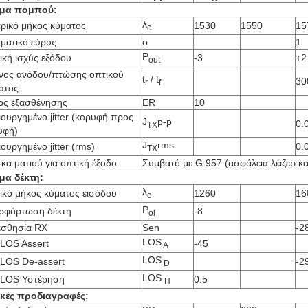
μα πομπού:
λ
τρικό μήκος κύματος
1530
1550
15
c
ματικό εύρος
σ
1
P
ική ισχύς εξόδου
-3
+2
out
νος ανόδου/πτώσης οπτικού
t
/ t
30
r
f
ατος
ος εξασθένησης
ER
10
ουργημένο jitter (κορυφή προς
J
p-p
0.
TX
υφή)
J
rms
ουργημένο jitter (rms)
0.
TX
κα ματιού για οπτική έξοδο
Συμβατό με G.957 (ασφάλεια λέιζερ κα
μα δέκτη:
λ
ικό μήκος κύματος εισόδου
1260
16
c
P
ρφόρτωση δέκτη
-8
ol
ισθησία RX
Sen
-2
LOS
LOS Assert
-45
A
LOS
LOS De-assert
-2
D
LOS
LOS Υστέρηση
0.5
H
ικές προδιαγραφές: