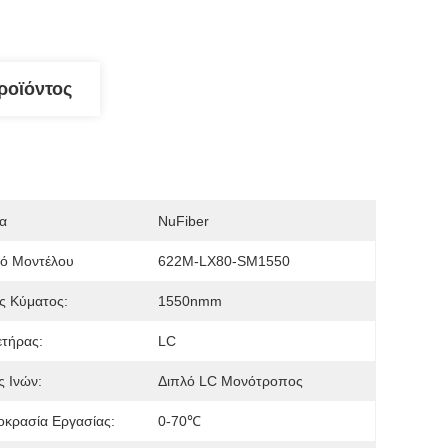
ροϊόντος
α
NuFiber
μό Μοντέλου
622M-LX80-SM1550
ς Κύματος:
1550nmm
τήρας:
LC
 Ινών:
Διπλό LC Μονότροπος
κρασία Εργασίας:
0-70℃