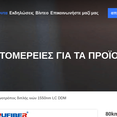
όντα
Εκδηλώσεις
Βίντεο
Επικοινωνήστε μαζί μας
απ
ΤΟΜΈΡΕΙΕΣ ΓΙΑ ΤΑ ΠΡΟΪ
ονοτρόπος διπλής ινών 1550nm LC DDM
80km