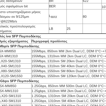
μός δεδομένων
BR
622
μός σφαλμάτων bit
BER
10
ιστο υποστηριζόμενο μήκος
L
δέσμου σε 9/125μm
80
MAX
@622Mb/s
ολικός προϋπολογισμός
LB
25
τήματος
λός ίνα SFP
Πομποδέκτης
θμός εξαρτήματος
Περιγραφή προϊόντος
Mbp/s SFP
Πομποδέκτης
SX-MM850
155Mbps, 850nm MM 2km Dual LC, DDM 0°C~+
SX-MM1310
155Mbps, 1310nm MM 2km Dual LC, DDM 0°C~
LX20-SM1310
155Mbps, 1310nm SM 20km Dual LC, DDM 0°C
LX40-SM1310
155Mbps, 1310nm SM 40km Dual LC, DDM 0°C
LX80-SM1550
155Mbps, 1550nm SM 80km Dual LC, DDM 0°C
LX120-SM1550
155Mbps, 1550nm SM 120km Dual LC, DDM 0°
5Gbps SFP
Πομποδέκτης
SX-MM850
1.25Gbps, 850nm MM 500m Dual LC, DDM 0°C~
SX-MM1310
1.25gbps, 1310nm MM 2km Dual LC, DDM 0°C~
LX20-SM1310
1.25Gbps, 1310nm SM 20km Dual LC, DDM 0°C
LX40-SM1310
1.25Gbps, 1310nm SM 40km Dual LC, DDM 0°C
LX60-SM1550
1.25Gbps, 1550nm SM 60km Dual LC, DDM 0°C