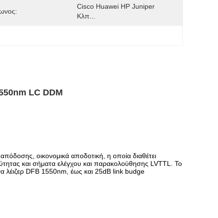
Cisco Huawei HP Juniper 
ωνος:
Κλπ...
 1550nm LC DDM
πόδοσης, οικονομικά αποδοτική, η οποία διαθέτει
ύτητας και σήματα ελέγχου και παρακολούθησης LVTTL. Το
να λέιζερ DFB 1550nm, έως και 25dB link budge