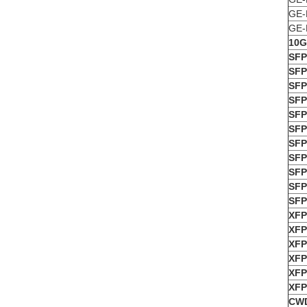
GE-
GE-
10G
SFP
SFP
SFP
SFP
SFP
SFP
SF
SF
SF
SF
SF
X
F
XFP
XFP
XFP
XFP
XFP
CW