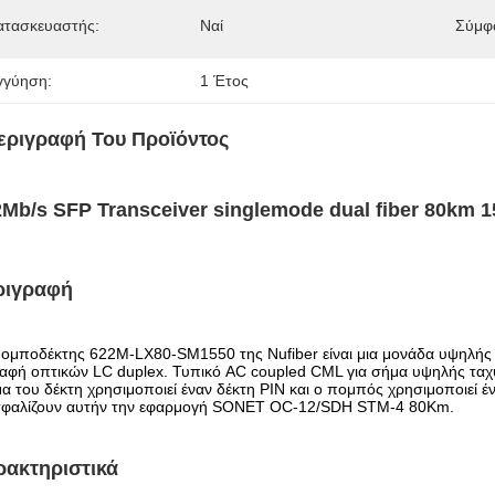
ατασκευαστής:
Ναί
Σύμφ
γγύηση:
1 Έτος
εριγραφή Του Προϊόντος
2Mb/s SFP Transceiver singlemode dual fiber 80km
ριγραφή
ομποδέκτης 622M-LX80-SM1550 της Nufiber είναι μια μονάδα υψηλής α
αφή οπτικών LC duplex. Τυπικό AC coupled CML για σήμα υψηλής ταχ
α του δέκτη χρησιμοποιεί έναν δέκτη PIN και ο πομπός χρησιμοποιεί έ
σφαλίζουν αυτήν την εφαρμογή SONET OC-12/SDH STM-4 80Km.
ρακτηριστικά