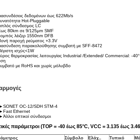
ιασυνδέσεις δεδομένων έως 622Mb/s
υνατότητα Hot-Pluggable
ιπλός σύνδεσμος LC
ως 80km σε 9/125μm SMF
ομπός λέιζερ 1550nm DFB
ονή παροχή ρεύματος +3.3V
ιασύνδεση παρακολούθησης συμβατή με SFF-8472
έγιστη ισχύς<1W
ύρος θερμοκρασίας λειτουργίας Industrial /Extended/ Commercial: -4
οση
υμβατό με RoHS και χωρίς μόλυβδο
αρμογές
►
SONET OC-12/SDH STM-4
►
Fast Ethernet
►
Άλλοι οπτικοί σύνδεσμοι
ικές παράμετροι (TOP = -40 έως 85°C, VCC = 3.135 έως 3.46
άμετρος
Σύμβολο
Ελάχ.
.
Τυπικό
Μέ