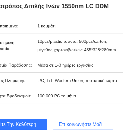
οτρόπος Διπλής Ινών 1550nm LC DDM
ποιημένο:
1 κομμάτι
10pcs/plastic τσάντα, 500pcs/carton,
οιημένη
ασία:
μέγεθος χαρτοκιβωτίων: 455*328*280mm
σμία Παράδοσης:
Μέσα σε 1-3 ημέρες εργασίας
ος Πληρωμής:
L/C, T/T, Western Union, πιστωτική κάρτα
ητα Εφοδιασμού:
100.000 PC το μήνα
ίτε Την Καλύτερη Τιμή
Επικοινωνήστε Μαζί Μας