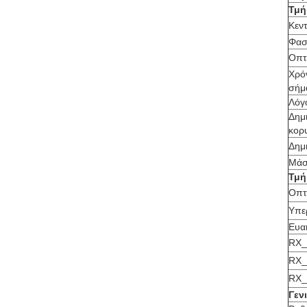
Τμή
Κεν
Φασ
Οπτ
Χρό
σήμ
Λόγ
Δημι
κορ
Δημι
Μάσ
Τμή
Οπτ
Υπε
Ευα
RX_
RX_
RX_
Γεν