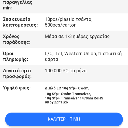
παραγγελίας
ΈΛΕΓΧΟΣ
min:
Συσκευασία
10pcs/plastic τσάντα,
ΜΑΣ
λεπτομέρειες:
500pcs/carton
ΕΛΆΤΕ
Χρόνος
Μέσα σε 1-3 ημέρες εργασίας
ΣΕ
παράδοσης:
ΕΠΑΦΉ
Όροι
L/C, T/T, Western Union, πιστωτική
πληρωμής:
κάρτα
ΜΕ
Δυνατότητα
100.000 PC το μήνα
προσφοράς:
ΕΙΔΉΣΕΙΣ
Υψηλό φως:
,
Διπλό LC 10g Sfp+ Cwdm
,
10g Sfp+ Cwdm Transeiver
ΖΗΤΉΣΤΕ
10g Sfp+ Transeiver 1470nm RoHS
υποχωρητικό
ΈΝΑ
ΑΠΌΣΠΑΣΜΑ
ΚΑΛΎΤΕΡΗ ΤΙΜΉ