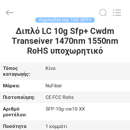
Digital
Technology
Co.,Ltd.
All
Rights
πομποδέκτης 10G SFP+
Reserved.
Developed
Διπλό LC 10g Sfp+ Cwdm
ΣΠΊΤΙ
by
ECER
Transeiver 1470nm 1550nm
ΠΡΟΪΌΝΤΑ
RoHS υποχωρητικό
ΠΕΡΊΠΟΥ
Τόπος
Κίνα
καταγωγής:
ΕΜΕΊΣ
Μάρκα:
NuFiber
ΓΎΡΟΣ
Πιστοποίηση:
CE FCC Rohs
ΕΡΓΟΣΤΑΣΊΩΝ
Αριθμό
SFP-10g-cw10-ΧΧ
μοντέλου:
ΠΟΙΟΤΙΚΌΣ
Ποσότητα
1 κομμάτι