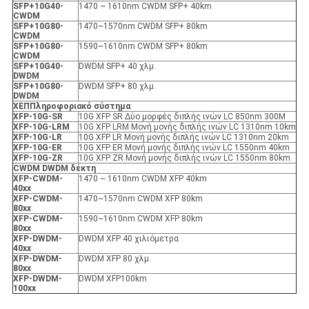
SFP+10G40-
1470 ~ 1610nm CWDM SFP+ 40km
CWDM
SFP+10G80-
1470~1570nm CWDM SFP+ 80km
CWDM
SFP+10G80-
1590~1610nm CWDM SFP+ 80km
CWDM
SFP+10G40-
DWDM SFP+ 40 χλμ.
DWDM
SFP+10G80-
DWDM SFP+ 80 χλμ.
DWDM
X
ΕΠ
Πληροφοριακό σύστημα
XFP
-10G-SR
10G XFP SR Δύο μορφές διπλής ινών LC 850nm 300M
XFP
-10G-LRM
10G XFP LRM Μονή μονής διπλής ινών LC 1310nm 10km
XFP
-10G-LR
10G XFP LR Μονή μονής διπλής ινών LC 1310nm 20km
XFP
-10G-ER
10G XFP ER Μονή μονής διπλής ινών LC 1550nm 40km
XFP
-10G-ZR
10G XFP ZR Μονή μονής διπλής ινών LC 1550nm 80km
CWDM DWDM δέκτη
XFP
-
CWDM-
1470 ~ 1610nm CWDM XFP 40km
40xx
XFP
-
CWDM-
1470~1570nm CWDM XFP 80km
80xx
XFP
-
CWDM-
1590~1610nm CWDM XFP 80km
80xx
XFP
-
DWDM-
DWDM XFP 40 χιλιόμετρα
40xx
XFP
-
DWDM-
DWDM XFP 80 χλμ.
80xx
XFP
-
DWDM-
DWDM XFP100km
100xx