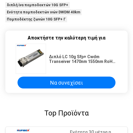
διπλή ίνα πομποδεκτών 10G SFP+
Ενότητα πομποδεκτών ινών DWDM 40km
Πομποδέκτης ζωνών 10G SFP+ Γ
Αποκτήστε την καλύτερη τιμή για
Διπλό LC 10g Sfp+ Cwdm
Transeiver 1470nm 1550nm RoHS
υποχωρητικό
Να συνεχίσει
Top Προϊόντα
Ενότητα 30 μέτρα η