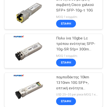
συμβατή Cisco χαλκού
SFP+ SFP-10g-τ 10G
MOQ:1 κομμάτι
ΕΠΑΦΉ
Πολυ ίνα 10gbe Lc
τρόπου ενότητας SFP-
10g-SR Sfp+ 300m
850nm
MOQ:1 κομμάτι
ΕΠΑΦΉ
πομποδέκτης 10km
1310nm 10G SFP+,
οπτική ενότητα
πομποδεκτών LC DDM
USD 25~35 per piece MOQ:1 κομμάτι
ΕΠΑΦΉ