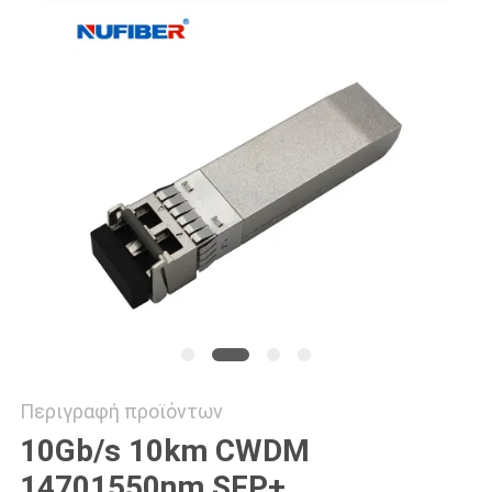
SITEMAP
ΠΟΛΙΤΙΚΉ
ΑΠΟΡΡΉΤΟΥ
Περιγραφή προϊόντων
10Gb/s 10km CWDM
14701550nm SFP+