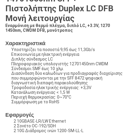
Πιστολήπτης Duplex LC DFB
Μονή λειτουργίας
Εναρμόνιση με θερμό πλέγμα, διπλό LC, +3.3V, 1270 ̇
1450nm, CWDM DFB, μονότροπος
Χαρακτηριστικά
Υποστηρίζει τα ποσοστά 9,95 έως 11,3Gb/s
Επικοινωνία με ηλεκτρική ενέργεια
Διπλής σύνδεσμος LC
Πληροφοριακός υπολογιστής 12701450nm CWDM
Σύνδεσμοι SMF έως 10 χλμ.
Διασύνδεση δύο καλωδίων για προδιαγραφές διαχείρισης
που συμμορφώνονται με την SFF 8472 ψηφιακή
διαγνωστική διεπαφή παρακολούθησης
Τροφοδοσία ηλεκτρικής ενέργειας: +3,3V
Κατανάλωση ενέργειας < 1,5 W
Περιοχή θερμοκρασίας: 0~70°C
Συμμόρφωση με το RoHS
Εφαρμογές
2 10GBASE-LR/LW Ethernet
2 Σονέτο OC-192/SDH
2 10G Διάδρομος ινών 1200-SM-LL-L