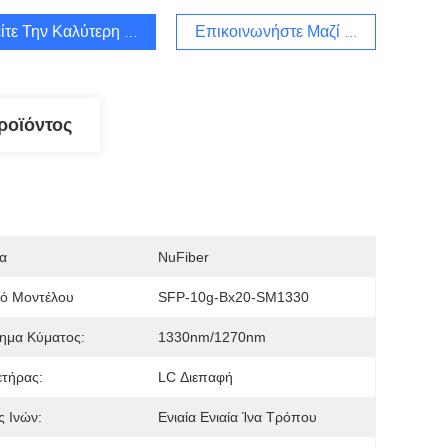
ίτε Την Καλύτερη Τιμή
Επικοινωνήστε Μαζί Μας
ροϊόντος
α
NuFiber
μό Μοντέλου
SFP-10g-Bx20-SM1330
ημα Κύματος:
1330nm/1270nm
τήρας:
LC Διεπαφή
 Ινών:
Ενιαία Ενιαία Ίνα Τρόπου