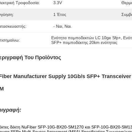
λεκτρική Τροφοδοσία:
3.3V
Θερμο
γγύηση:
1 Έτος
Συμβ
ατασκευαστής:
- Ναι, Ναι.
Ενότητα πομποδεκτών LC 10ge Sfp+
, 
Ενότ
πισημαίνω:
SFP+ πομποδέκτης 20km ενότητας
εριγραφή Του Προϊόντος
Fiber Manufacturer Supply 10Gb/s SFP+ Transceive
M
ριγραφή:
δέκτες δέκτη NuFiber SFP-10G-BX20-SM1270 και SFP-10G-BX20-SM1330
χουσα SFP+ Multi-Source Agreement (MSA) Specification.Συμμορφώνο