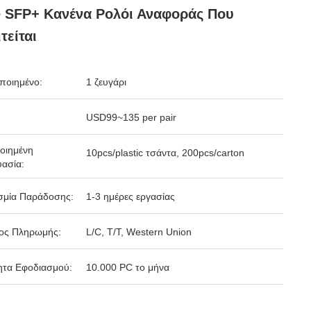
 SFP+ Κανένα Ρολόι Αναφοράς Που
τείται
ποιημένο:
1 ζευγάρι
USD99~135 per pair
οιημένη
10pcs/plastic τσάντα, 200pcs/carton
ασία:
σμία Παράδοσης:
1-3 ημέρες εργασίας
ος Πληρωμής:
L/C, T/T, Western Union
ητα Εφοδιασμού:
10.000 PC το μήνα