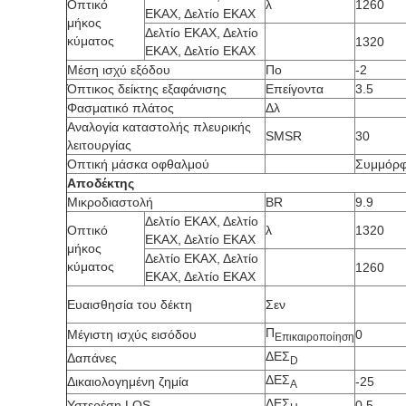
Οπτικό
λ
1260
ΕΚΑΧ, Δελτίο ΕΚΑΧ
μήκος
Δελτίο ΕΚΑΧ, Δελτίο
κύματος
1320
ΕΚΑΧ, Δελτίο ΕΚΑΧ
Μέση ισχύ εξόδου
Πο
-2
Όπτικος δείκτης εξαφάνισης
Επείγοντα
3.5
Φασματικό πλάτος
Δλ
Αναλογία καταστολής πλευρικής
SMSR
30
λειτουργίας
Οπτική μάσκα οφθαλμού
Συμμόρφ
Αποδέκτης
Μικροδιαστολή
BR
9.9
Δελτίο ΕΚΑΧ, Δελτίο
Οπτικό
λ
1320
ΕΚΑΧ, Δελτίο ΕΚΑΧ
μήκος
Δελτίο ΕΚΑΧ, Δελτίο
κύματος
1260
ΕΚΑΧ, Δελτίο ΕΚΑΧ
Ευαισθησία του δέκτη
Σεν
Π
Μέγιστη ισχύς εισόδου
0
Επικαιροποίηση
ΔΕΣ
Δαπάνες
D
ΔΕΣ
Δικαιολογημένη ζημία
-25
Α
ΔΕΣ
Υστερέση LOS
0.5