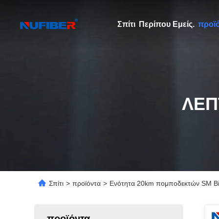
Σπίτι
Περίπου Εμείς.
προϊ
ΛΕΠ
Σπίτι
>
προϊόντα
>
Ενότητα 20km πομποδεκτών SM Bid
προϊόντα