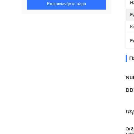
Η
Επικοινωνήστε τώρα
Ε
Κ
Ε
Π
Nu
DD
Πε
Οι 
τρέ