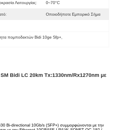
κρασία Λειτουργίας:
0~70°C
ατό:
Οποιοδήποτε Εμπορικό Σήμα
ητα πομποδεκτών Bidi 10ge Sfp+
, 
r SM Bidi LC 20km Tx:1330nm/Rx1270nm με
 Bi-directional 10Gb/s (SFP+) συμμορφώνονται με την
νται με την Ethernet 10GBASE-LR/LW, SONET OC-192 /