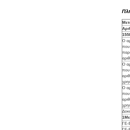
Πλ
Μετ
Αρι
155
Ο α
που 
παρ
αρι
Ο α
που 
αρι
χρησ
Ο α
που 
αρι
χρησ
Δοκ
1Με
ΓΕ-
ΓΕ-