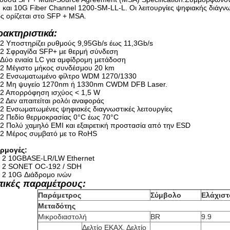
και 10G Fiber Channel 1200-SM-LL-L. Οι λειτουργίες ψηφιακής διάγνω
 ορίζεται στο SFP + MSA.
ακτηριστικά:
2 Υποστηρίζει ρυθμούς 9,95Gb/s έως 11,3Gb/s
2 Σφραγίδα SFP+ με θερμή σύνδεση
Δύο ενιαία LC για αμφίδρομη μετάδοση
2 Μέγιστο μήκος συνδέσμου 20 km
2 Ενσωματωμένο φίλτρο WDM 1270/1330
2 Μη ψυγείο 1270nm ή 1330nm CWDM DFB Laser.
2 Απορρόφηση ισχύος < 1,5 W
2 Δεν απαιτείται ρολόι αναφοράς
2 Ενσωματωμένες ψηφιακές διαγνωστικές λειτουργίες
2 Πεδίο θερμοκρασίας 0°C έως 70°C
2 Πολύ χαμηλό EMI και εξαιρετική προστασία από την ESD
2 Μέρος συμβατό με το RoHS
ρμογές:
2 10GBASE-LR/LW Ethernet
2 SONET OC-192 / SDH
2 10G Διάδρομο ινών
τικές παραμέτρους:
Παράμετρος
Σύμβολο
Ελάχιστ
Μεταδότης
Μικροδιαστολή
BR
9.9
Δελτίο ΕΚΑΧ, Δελτίο