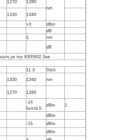
1270
1280
nm
1330
1340
+3
dBm
dB
1
nm
dB
ωση με την IEEE802.3ae
11.3
Gb/s
1330
1340
nm
1270
1280
-14
dBm
1
λεπτά.5
dBm
-15
dBm
dBm
4
dB