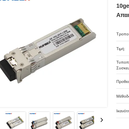
10ge
Απαι
Τροπο
Τιμή:
Τυποπ
Συσκευ
Προθε
Μέθοδ
Ικανότ