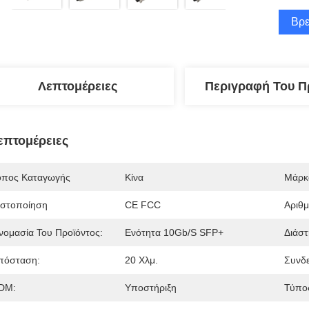
Βρε
Λεπτομέρειες
Περιγραφή Του Π
επτομέρειες
όπος Καταγωγής
Κίνα
Μάρκ
ιστοποίηση
CE FCC
Αριθ
νομασία Του Προϊόντος:
Ενότητα 10Gb/s SFP+
Διάστ
πόσταση:
20 Χλμ.
Συνδε
DM:
Υποστήριξη
Τύπος