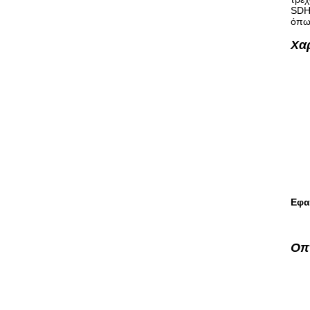
SDH 
όπως
Χαρ
Εφα
Οπ