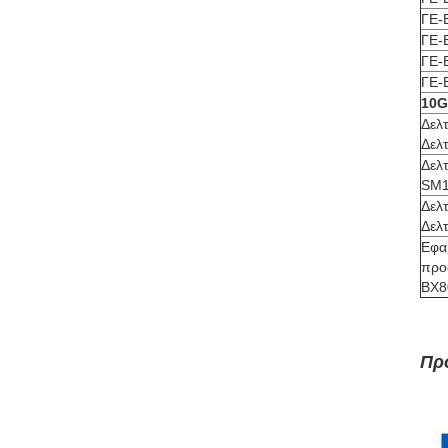
ΓΕ-
ΓΕ-
ΓΕ-
ΓΕ-
10G
Δελ
Δελ
Δελ
SM1
Δελ
Δελ
Εφα
προ
BX8
Προ