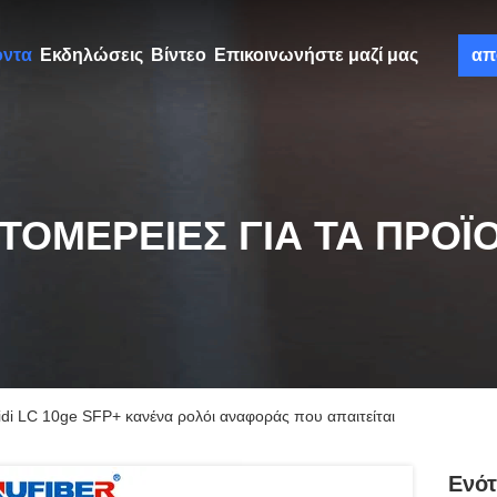
όντα
Εκδηλώσεις
Βίντεο
Επικοινωνήστε μαζί μας
απ
ΤΟΜΈΡΕΙΕΣ ΓΙΑ ΤΑ ΠΡΟΪ
i LC 10ge SFP+ κανένα ρολόι αναφοράς που απαιτείται
Ενότ