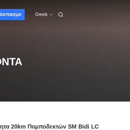
όσπασμα
Greek
ΌΝΤΑ
ητα 20km Πομποδεκτών SM Bidi LC