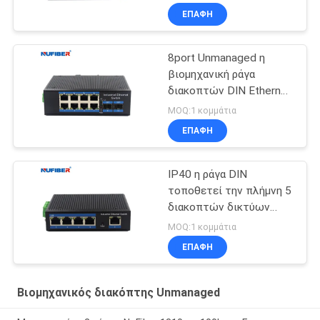
ραγών DIN
ΕΠΑΦΉ
8port Unmanaged η
βιομηχανική ράγα
διακοπτών DIN Ethernet
διακοπτών βιομηχανική
MOQ:1 κομμάτια
τοποθετεί
ΕΠΑΦΉ
IP40 η ράγα DIN
τοποθετεί την πλήμνη 5
διακοπτών δικτύων
διεπαφή Gigabit Rj45
MOQ:1 κομμάτια
UTP λιμένων
ΕΠΑΦΉ
Βιομηχανικός διακόπτης Unmanaged