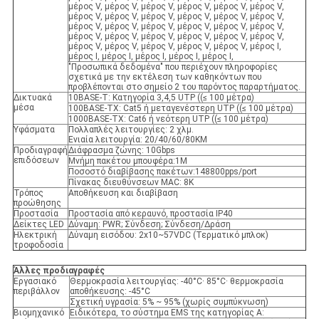
μέρος V, μέρος V, μέρος V, μέρος V, μέρος V, μέρος V,
μέρος V, μέρος V, μέρος V, μέρος V, μέρος V, μέρος V,
μέρος V, μέρος V, μέρος V, μέρος V, μέρος V, μέρος V,
μέρος V, μέρος V, μέρος V, μέρος V, μέρος V, μέρος V,
μέρος V, μέρος V, μέρος V, μέρος V, μέρος V, μέρος Ι,
μέρος Ι, μέρος Ι, μέρος Ι, μέρος Ι, μέρος Ι,
"Προσωπικά δεδομένα" που περιέχουν πληροφορίες
σχετικά με την εκτέλεση των καθηκόντων που
προβλέπονται στο σημείο 2 του παρόντος παραρτήματος.
Δικτυακά
10BASE-T: Κατηγορία 3,4,5 UTP ((≤ 100 μέτρα)
μέσα
100BASE-TX: Cat5 ή μεταγενέστερη UTP ((≤ 100 μέτρα)
1000BASE-TX: Cat6 ή νεότερη UTP ((≤ 100 μέτρα)
Υφάσματα
Πολλαπλές λειτουργίες: 2 χλμ.
Ενιαία λειτουργία: 20/40/60/80KM
Προδιαγραφή
Διάφρασμα ζώνης: 10Gbps
επιδόσεων
Μνήμη πακέτου μπουφέρα:1M
Ποσοστό διαβίβασης πακέτων:148800pps/port
Πίνακας διευθύνσεων MAC: 8K
Τρόπος
Αποθήκευση και διαβίβαση
προώθησης
Προστασία
Προστασία από κεραυνό, προστασία IP40
Δείκτες LED
Δύναμη: PWR; Σύνδεση; Σύνδεση/Δράση
Ηλεκτρική
Δύναμη εισόδου: 2x10~57VDC (Τερματικό μπλοκ)
τροφοδοσία
Άλλες προδιαγραφές
Εργασιακό
Θερμοκρασία λειτουργίας: -40°C· 85°C· θερμοκρασία
περιβάλλον
αποθήκευσης: -45°C
Σχετική υγρασία: 5% ~ 95% (χωρίς συμπύκνωση)
Βιομηχανικό
Ειδικότερα, το σύστημα EMS της κατηγορίας A: