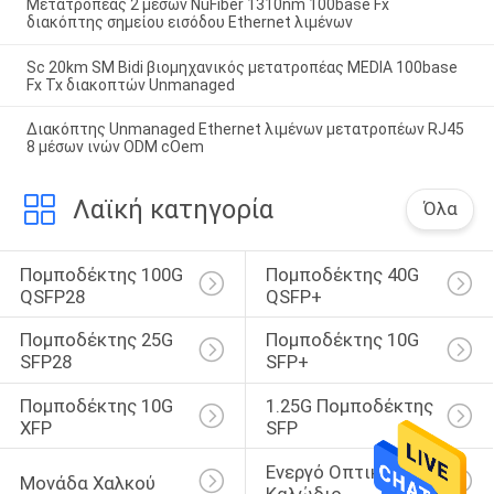
Μετατροπέας 2 μέσων NuFiber 1310nm 100base Fx
διακόπτης σημείου εισόδου Ethernet λιμένων
Sc 20km SM Bidi βιομηχανικός μετατροπέας MEDIA 100base
Fx Tx διακοπτών Unmanaged
Διακόπτης Unmanaged Ethernet λιμένων μετατροπέων RJ45
8 μέσων ινών ODM cOem
Λαϊκή κατηγορία
Όλα
Πομποδέκτης 100G 
Πομποδέκτης 40G 
QSFP28
QSFP+
Πομποδέκτης 25G 
Πομποδέκτης 10G 
SFP28
SFP+
Πομποδέκτης 10G 
1.25G Πομποδέκτης 
XFP
SFP
Ενεργό Οπτικό 
Μονάδα Χαλκού
Καλώδιο