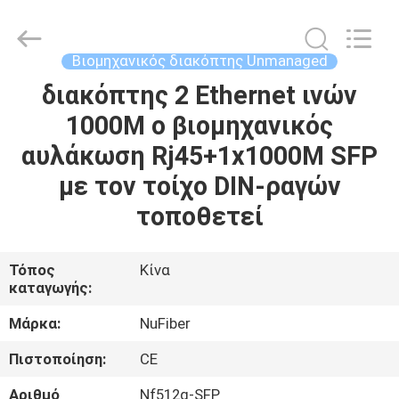
Digital
Technology
Co.,Ltd.
All
Rights
Βιομηχανικός διακόπτης Unmanaged
Reserved.
Developed
διακόπτης 2 Ethernet ινών
ΣΠΊΤΙ
by
ECER
1000M ο βιομηχανικός
ΠΡΟΪΌΝΤΑ
αυλάκωση Rj45+1x1000M SFP
με τον τοίχο DIN-ραγών
ΠΕΡΊΠΟΥ
τοποθετεί
ΕΜΕΊΣ
Τόπος
Κίνα
καταγωγής:
ΓΎΡΟΣ
ΕΡΓΟΣΤΑΣΊΩΝ
Μάρκα:
NuFiber
Πιστοποίηση:
CE
ΠΟΙΟΤΙΚΌΣ
Αριθμό
Nf512g-SFP