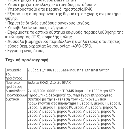
• Υποστηρίζει τη σύνδεση Daisy-Chain
• Υποστηρίζει τον έλεγχο καταιγίδας μετάδοσης
• Υπερπροστασία από κεραυνό, προστασία IP40.
• Εξαιρετική απομάκρυνση της θερμότητας χωρίς ανεμιστήρα
ψύξης.
• Περιττές διπλές εισόδους συνεχούς ισχύος.
• Υπερβολικές εισροές ενέργειας
• Εφαρμόστε το αστικό σύστημα ευφυούς παρακολούθησης της
κυκλοφορίας (ITS), ασφαλής πόλης.
• Δύσκολο βιομηχανικό περιβάλλον ή υψηλότερες απαιτήσεις
• εύρος θερμοκρασίας λειτουργίας -40°C-85°C.
• Εγγύηση ενός έτους
Τεχνική προδιαγραφή
Ονομασία
2 θύρα 10/100/1000Base Industrial Ethernet Switch
του
προϊόντος
Πρότυπο
Δελτίο ΕΚΑΧ, Δελτίο ΕΚΑΧ
προϊόντος
Διασύνδεση
2x 10/100/1000Base-T RJ45 θύρα + 1x 1000Mbps SFP
Πρωτόκολλα
"Προσωπικά δεδομένα" που περιέχουν πληροφορίες
δικτύου
σχετικά με την εκτέλεση των καθηκόντων που
προβλέπονται στο παράρτημα I, μέρος II, μέρος I, μέρος II,
μέρος III, μέρος III, μέρος IV, μέρος V, μέρος V, μέρος V,
μέρος V, μέρος V, μέρος V, μέρος V, μέρος V, μέρος V,
μέρος V, μέρος V, μέρος V, μέρος V, μέρος V, μέρος V,
μέρος V, μέρος V, μέρος V, μέρος V, μέρος V, μέρος V,
μέρος V, μέρος V, μέρος V, μέρος V, μέρος V, μέρος V,
μέρος V, μέρος V, μέρος V, μέρος V, μέρος V, μέρος V,