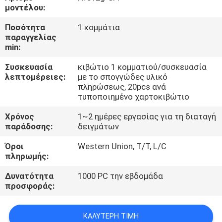
ΈΛΕΓΧΟΣ
μοντέλου:
Ποσότητα
1 κομμάτια
ΜΑΣ
παραγγελίας
min:
ΕΛΆΤΕ
Συσκευασία
κιβώτιο 1 κομματιού/συσκευασία
ΣΕ
λεπτομέρειες:
με το σπογγώδες υλικό
ΕΠΑΦΉ
πληρώσεως, 20pcs ανά
τυποποιημένο χαρτοκιβώτιο
ΜΕ
Χρόνος
1~2 ημέρες εργασίας για τη διαταγή
παράδοσης:
δειγμάτων
ΕΙΔΉΣΕΙΣ
Όροι
Western Union, T/T, L/C
πληρωμής:
ΖΗΤΉΣΤΕ
Δυνατότητα
1000 PC την εβδομάδα
ΈΝΑ
προσφοράς:
ΑΠΌΣΠΑΣΜΑ
ΚΑΛΎΤΕΡΗ ΤΙΜΉ