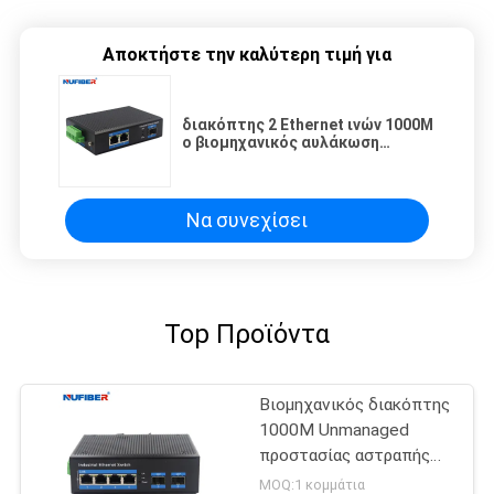
Αποκτήστε την καλύτερη τιμή για
διακόπτης 2 Ethernet ινών 1000M
ο βιομηχανικός αυλάκωση
Rj45+1x1000M SFP με τον τοίχο
DIN-ραγών τοποθετεί
Να συνεχίσει
Top Προϊόντα
Βιομηχανικός διακόπτης
1000M Unmanaged
προστασίας αστραπής
διακόπτης Ethernet
MOQ:1 κομμάτια