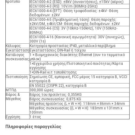
πρότυπο
IEC61000-4-2 (ESD): ±8kV (συναντήσεις), ±15kV (αέρος)
IEC61000-4-3 (RS): 10V/m (80MHz-2GHz)
IEC61000-4-4 (EFT): Θέση τροφοδοσίας: ±4kV· Θέση
δεδομένων: ±2kV
IEC61000-4-5 (Προβληματική τάση): Θέση παροχής:
±2kV/DM, ±4kV/CM· Θέση παροχής δεδομένων: ±2kV
IEC61000-4-6 (CS): 3V (10kHz-150kHz), 10V (150kHz-
80MHz)
IEC61000-4-16 (Κανονική αγωγιμότητα): 30V (συνεχώς),
300V (1s)
Κέλυφος
Κατηγορία προστασίας IP40, μεταλλικό περίβλημα
Εγκατάσταση
Εγκαταστάσεις DIN-Rail ή τοίχου
Κατάλογος
1 × Βιομηχανικός διακόπτης Ethernet (συν το τερματικό
συσκευασίας
μπλοκ)
1×Εγχειρίδιο χρήσης/Πιστοποιητικό ποιότητας/Κάρτα
εγγύησης
1×DIN-Rail κιτ τοποθέτησης
Πιστοποίηση
Σημείωση CE, εμπορική, FCC μέρος 15 κατηγορία Β, VCCI
κατηγορία Β
EN 55022 (CISPR 22), κατηγορία Β
ΜΤΠΔ
300,000 ώρες
Βάρος &
Βάρος του προϊόντος: 0,355KG
Μέγεθος
Βάρος συσκευασίας: 0,875 KG
Μέγεθος προϊόντος (L × W × H): 118mm × 86mm × 34mm
Μέγεθος συσκευασίας ((L × W × H): 183mm x 131mm x
100mm
Εγγύηση
1 έτος
Πληροφορίες παραγγελίας