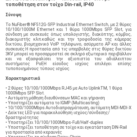
τοποθέτηση στον τοίχο Din-rail, IP40
Σύνοψη
Το NuFiber® NF512G-SFP Industrial Ethernet Switch, με 2 θύρες
10/100/1000M Ethernet και 1 θύρα 1000Mbps SFP Slot, για
σύνδεση με συσκευές όπως υπολογιστής, διακόπτης, κόμβος,
διακομιστής κλπ.καθώς και την τροφοδοσία της κάμερας
δικτύου, βιομηχανικό VoIP τηλέφωνο, ασύρματο AP και άλλες
συσκευές.Η προστασία από τις υπερβολές στις θύρες δικτύου
3KV μπορεί να προσαρμοστεί σε σκληρό εξωτερικό περιβάλλον
και να εξασφαλίσει την αξιοπιστία του αδιάλειπτου
συστήματος PoEΗ είσοδος ισχύος επιλέγει επίσης
τυποποιημένους τύπους ισχύος.
Χαρακτηριστικά
• 2 θύρες 10/100/1000Mbps RJ45 με Auto UplinkTM, 1 θύρα
1000Mbps SFP Slot.
• Αυτόματη μάθηση διευθύνσεων MAC και γήρανση
• Υποστηρίζει αυτόματα το IGMP (Multicasting)
• 10/100/1000Mbps Αυτοδιαπραγμάτευση, αυτόματη MDI-MDI-X
• Δείκτες LED για παρακολούθηση ισχύος/σύνδεσης/
δραστηριότητας
• Υποστηρίζει 10/100/1000Mbps-Full/Half-duplex
• Υποστηρίζει τοποθέτηση σε τοίχο και εγκατάσταση DIN-Rail
για προστασία από κεραυνές