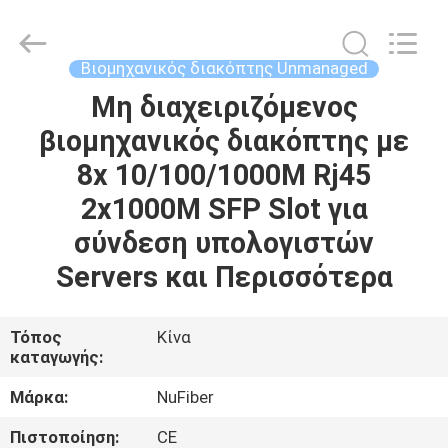
Fivision
Digital
Technology
Co.,Ltd.
All
Βιομηχανικός διακόπτης Unmanaged
Rights
Reserved.
Developed
Μη διαχειριζόμενος
ΣΠΊΤΙ
by
ECER
βιομηχανικός διακόπτης με
ΠΡΟΪΌΝΤΑ
8x 10/100/1000M Rj45
2x1000M SFP Slot για
ΠΕΡΊΠΟΥ
σύνδεση υπολογιστών
ΕΜΕΊΣ
Servers και Περισσότερα
ΓΎΡΟΣ
Τόπος
Κίνα
καταγωγής:
ΕΡΓΟΣΤΑΣΊΩΝ
Μάρκα:
NuFiber
ΠΟΙΟΤΙΚΌΣ
Πιστοποίηση:
CE