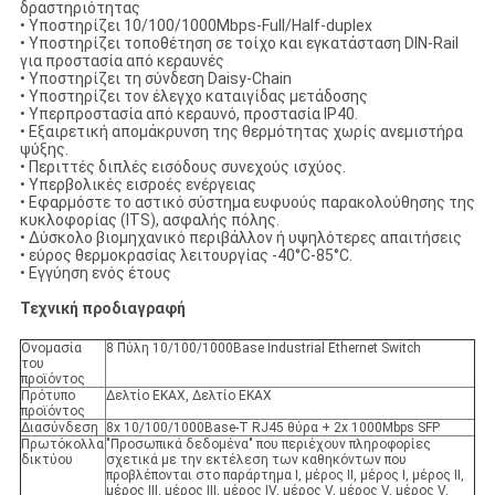
δραστηριότητας
• Υποστηρίζει 10/100/1000Mbps-Full/Half-duplex
• Υποστηρίζει τοποθέτηση σε τοίχο και εγκατάσταση DIN-Rail
για προστασία από κεραυνές
• Υποστηρίζει τη σύνδεση Daisy-Chain
• Υποστηρίζει τον έλεγχο καταιγίδας μετάδοσης
• Υπερπροστασία από κεραυνό, προστασία IP40.
• Εξαιρετική απομάκρυνση της θερμότητας χωρίς ανεμιστήρα
ψύξης.
• Περιττές διπλές εισόδους συνεχούς ισχύος.
• Υπερβολικές εισροές ενέργειας
• Εφαρμόστε το αστικό σύστημα ευφυούς παρακολούθησης της
κυκλοφορίας (ITS), ασφαλής πόλης.
• Δύσκολο βιομηχανικό περιβάλλον ή υψηλότερες απαιτήσεις
• εύρος θερμοκρασίας λειτουργίας -40°C-85°C.
• Εγγύηση ενός έτους
Τεχνική προδιαγραφή
Ονομασία
8 Πύλη 10/100/1000Base Industrial Ethernet Switch
του
προϊόντος
Πρότυπο
Δελτίο ΕΚΑΧ, Δελτίο ΕΚΑΧ
προϊόντος
Διασύνδεση
8x 10/100/1000Base-T RJ45 θύρα + 2x 1000Mbps SFP
Πρωτόκολλα
"Προσωπικά δεδομένα" που περιέχουν πληροφορίες
δικτύου
σχετικά με την εκτέλεση των καθηκόντων που
προβλέπονται στο παράρτημα I, μέρος II, μέρος I, μέρος II,
μέρος III, μέρος III, μέρος IV, μέρος V, μέρος V, μέρος V,