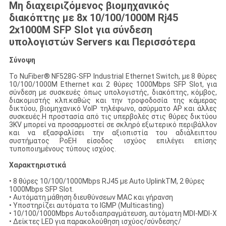
Μη διαχειριζόμενος βιομηχανικός
διακόπτης με 8x 10/100/1000M Rj45
2x1000M SFP Slot για σύνδεση
υπολογιστών Servers και Περισσότερα
Σύνοψη
Το NuFiber® NF528G-SFP Industrial Ethernet Switch, με 8 θύρες
10/100/1000M Ethernet και 2 θύρες 1000Mbps SFP Slot, για
σύνδεση με συσκευές όπως υπολογιστής, διακόπτης, κόμβος,
διακομιστής κλπ.καθώς και την τροφοδοσία της κάμερας
δικτύου, βιομηχανικό VoIP τηλέφωνο, ασύρματο AP και άλλες
συσκευές.Η προστασία από τις υπερβολές στις θύρες δικτύου
3KV μπορεί να προσαρμοστεί σε σκληρό εξωτερικό περιβάλλον
και να εξασφαλίσει την αξιοπιστία του αδιάλειπτου
συστήματος PoEΗ είσοδος ισχύος επιλέγει επίσης
τυποποιημένους τύπους ισχύος.
Χαρακτηριστικά
• 8 θύρες 10/100/1000Mbps RJ45 με Auto UplinkTM, 2 θύρες
1000Mbps SFP Slot.
• Αυτόματη μάθηση διευθύνσεων MAC και γήρανση
• Υποστηρίζει αυτόματα το IGMP (Multicasting)
• 10/100/1000Mbps Αυτοδιαπραγμάτευση, αυτόματη MDI-MDI-X
• Δείκτες LED για παρακολούθηση ισχύος/σύνδεσης/