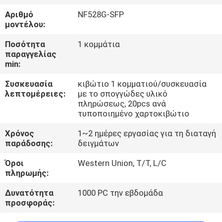
ΈΛΕΓΧΟΣ
Αριθμό
NF528G-SFP
μοντέλου:
ΜΑΣ
Ποσότητα
1 κομμάτια
ΕΛΆΤΕ
παραγγελίας
min:
ΣΕ
Συσκευασία
κιβώτιο 1 κομματιού/συσκευασία
ΕΠΑΦΉ
λεπτομέρειες:
με το σπογγώδες υλικό
ΜΕ
πληρώσεως, 20pcs ανά
τυποποιημένο χαρτοκιβώτιο
Χρόνος
1~2 ημέρες εργασίας για τη διαταγή
ΕΙΔΉΣΕΙΣ
παράδοσης:
δειγμάτων
Όροι
Western Union, T/T, L/C
ΖΗΤΉΣΤΕ
πληρωμής:
ΈΝΑ
Δυνατότητα
1000 PC την εβδομάδα
ΑΠΌΣΠΑΣΜΑ
προσφοράς: