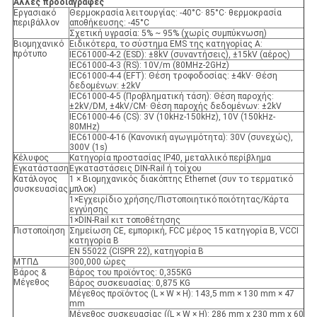
Άλλες προδιαγραφές
Εργασιακό
Θερμοκρασία λειτουργίας: -40°C· 85°C· θερμοκρασία
περιβάλλον
αποθήκευσης: -45°C
Σχετική υγρασία: 5% ~ 95% (χωρίς συμπύκνωση)
Βιομηχανικό
Ειδικότερα, το σύστημα EMS της κατηγορίας A:
πρότυπο
IEC61000-4-2 (ESD): ±8kV (συναντήσεις), ±15kV (αέρος)
IEC61000-4-3 (RS): 10V/m (80MHz-2GHz)
IEC61000-4-4 (EFT): Θέση τροφοδοσίας: ±4kV· Θέση
δεδομένων: ±2kV
IEC61000-4-5 (Προβληματική τάση): Θέση παροχής:
±2kV/DM, ±4kV/CM· Θέση παροχής δεδομένων: ±2kV
IEC61000-4-6 (CS): 3V (10kHz-150kHz), 10V (150kHz-
80MHz)
IEC61000-4-16 (Κανονική αγωγιμότητα): 30V (συνεχώς),
300V (1s)
Κέλυφος
Κατηγορία προστασίας IP40, μεταλλικό περίβλημα
Εγκατάσταση
Εγκαταστάσεις DIN-Rail ή τοίχου
Κατάλογος
1 × Βιομηχανικός διακόπτης Ethernet (συν το τερματικό
συσκευασίας
μπλοκ)
1×Εγχειρίδιο χρήσης/Πιστοποιητικό ποιότητας/Κάρτα
εγγύησης
1×DIN-Rail κιτ τοποθέτησης
Πιστοποίηση
Σημείωση CE, εμπορική, FCC μέρος 15 κατηγορία Β, VCCI
κατηγορία Β
EN 55022 (CISPR 22), κατηγορία Β
ΜΤΠΔ
300,000 ώρες
Βάρος &
Βάρος του προϊόντος: 0,355KG
Μέγεθος
Βάρος συσκευασίας: 0,875 KG
Μέγεθος προϊόντος (L × W × H): 143,5 mm × 130 mm × 47
mm
Μέγεθος συσκευασίας ((L × W × H): 286 mm x 230 mm x 60