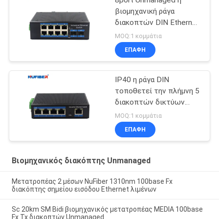
8port Unmanaged η
βιομηχανική ράγα
διακοπτών DIN Ethernet
διακοπτών βιομηχανική
MOQ:1 κομμάτια
τοποθετεί
ΕΠΑΦΉ
IP40 η ράγα DIN
τοποθετεί την πλήμνη 5
διακοπτών δικτύων
διεπαφή Gigabit Rj45
MOQ:1 κομμάτια
UTP λιμένων
ΕΠΑΦΉ
Βιομηχανικός διακόπτης Unmanaged
Μετατροπέας 2 μέσων NuFiber 1310nm 100base Fx
διακόπτης σημείου εισόδου Ethernet λιμένων
Sc 20km SM Bidi βιομηχανικός μετατροπέας MEDIA 100base
Fx Tx διακοπτών Unmanaged