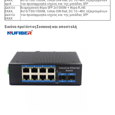
ΕΚΑΧ,
8x10/100/1000M, τύπου DIN Rail, DC 10~48V, εξαιρουμένων
αριθ.
του προσαρμογέα ισχύος και της μονάδας SFP
Δελτίο
Βιομηχανική θύρα SFP 2x1000M + θύρα RJ45
ΕΚΑΧ,
8x10/100/1000M, τύπου DIN Rail, DC 10~48V, εξαιρουμένων
Δελτίο
του προσαρμογέα ισχύος και της μονάδας SFP
ΕΚΑΧ
Εικόνα προϊόντος
Συσκευή και αποστολή