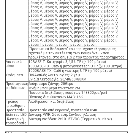
μέρος V, μέρος V, μέρος V, μέρος V, μέρος V, μέρος V,
μέρος V, μέρος V, μέρος V, μέρος V, μέρος V, μέρος V,
μέρος V, μέρος V, μέρος V, μέρος V, μέρος V, μέρος V,
μέρος V, μέρος V, μέρος V, μέρος V, μέρος V, μέρος V,
μέρος V, μέρος V, μέρος V, μέρος V, μέρος V, μέρος V,
μέρος V, μέρος V, μέρος V, μέρος V, μέρος V, μέρος V,
μέρος V, μέρος V, μέρος V, μέρος V, μέρος V, μέρος V,
μέρος V, μέρος V, μέρος V, μέρος V, μέρος V, μέρος V,
μέρος V, μέρος V, μέρος V, μέρος V, μέρος V, μέρος V,
μέρος V, μέρος V, μέρος V, μέρος V, μέρος V, μέρος Ι,
μέρος Ι, μέρος Ι, μέρος Ι, μέρος Ι, μέρος Ι,
"Προσωπικά δεδομένα" που περιέχουν πληροφορίες
σχετικά με την εκτέλεση των καθηκόντων που
προβλέπονται στο σημείο 2 του παρόντος παραρτήματος.
Δικτυακά
10BASE-T: Κατηγορία 3,4,5 UTP ((≤ 100 μέτρα)
μέσα
100BASE-TX: Cat5 ή μεταγενέστερη UTP ((≤ 100 μέτρα)
1000BASE-TX: Cat6 ή νεότερη UTP ((≤ 100 μέτρα)
Υφάσματα
Πολλαπλές λειτουργίες: 2 χλμ.
Ενιαία λειτουργία: 20/40/60/80KM
Προδιαγραφή
Διάφρασμα ζώνης: 20Gbps
επιδόσεων
Μνήμη μπουφέρα πακέτων: 2M
Ποσοστό διαβίβασης πακέτων:148800pps/port
Πίνακας διευθύνσεων MAC: 16K
Τρόπος
Αποθήκευση και διαβίβαση
προώθησης
Προστασία
Προστασία από κεραυνό, προστασία IP40
Δείκτες LED
Δύναμη: PWR; Σύνδεση; Σύνδεση/Δράση
Ηλεκτρική
Δύναμη εισόδου: 2x10~57VDC (Τερματικό μπλοκ)
τροφοδοσία