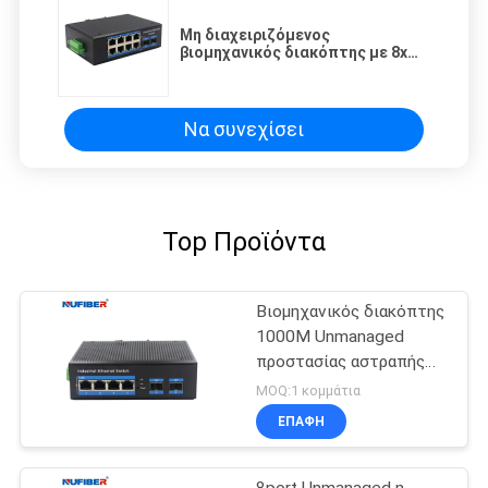
Μη διαχειριζόμενος
βιομηχανικός διακόπτης με 8x
10/100/1000M Rj45 2x1000M SFP
Slot για σύνδεση υπολογιστών
Servers και Περισσότερα
Να συνεχίσει
Top Προϊόντα
Βιομηχανικός διακόπτης
1000M Unmanaged
προστασίας αστραπής
διακόπτης Ethernet
MOQ:1 κομμάτια
ραγών DIN
ΕΠΑΦΉ