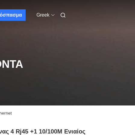
όσπασμα
Greek
ΌΝΤΑ
hernet
νας 4 Rj45 +1 10/100M Ενιαίος