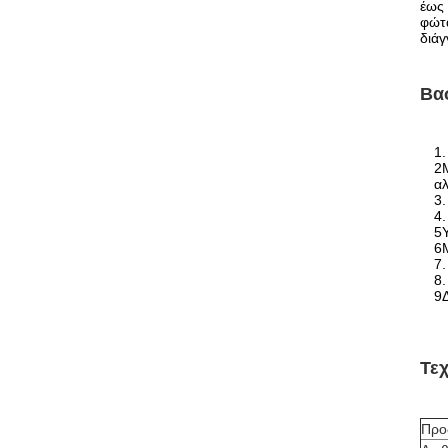
έως 
φώτα
διά
Βασ
1.
2Μ
αλ
3.
4.
5Υ
6
7
8
9Δ
Τε
Προ