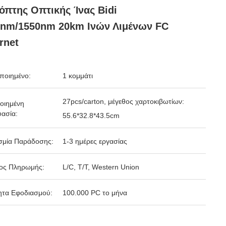
όπτης Οπτικής Ίνας Bidi
0nm/1550nm 20km Ινών Λιμένων FC
rnet
ποιημένο:
1 κομμάτι
27pcs/carton, μέγεθος χαρτοκιβωτίων:
οιημένη
ασία:
55.6*32.8*43.5cm
σμία Παράδοσης:
1-3 ημέρες εργασίας
ος Πληρωμής:
L/C, T/T, Western Union
ητα Εφοδιασμού:
100.000 PC το μήνα