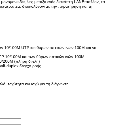
ές μονομονωδές ίνες μεταξύ ενός διακόπτη LANΕπιπλέον, τα
ετατροπέα, διευκολύνοντας την παρατήρηση και τη
ρων 10/100M UTP και θύρων οπτικών ινών 100M και να
 UTP 10/100M και των θύρων οπτικών ινών 100M
20/200M (πλήρη διπλή)
half-duplex έλεγχο ροής
ό, ταχύτητα και ισχύ για τη διάγνωση