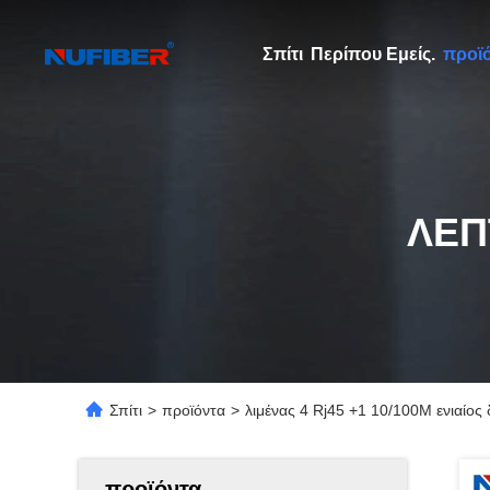
Σπίτι
Περίπου Εμείς.
προϊ
ΛΕΠ
Σπίτι
>
προϊόντα
>
λιμένας 4 Rj45 +1 10/100M ενιαίος
προϊόντα