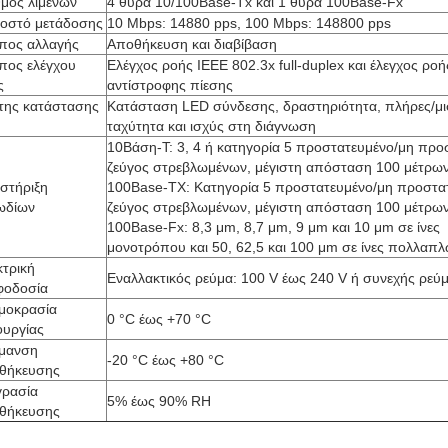
θμός λιμένων
4 θύρα 10/100Base-Tx και 1 θύρα 100Base-Fx
οστό μετάδοσης
10 Mbps: 14880 pps, 100 Mbps: 148800 pps
πος αλλαγής
Αποθήκευση και διαβίβαση
πος ελέγχου
Ελέγχος ροής IEEE 802.3x full-duplex και έλεγχος ροή
ς
αντίστροφης πίεσης
κτης κατάστασης
Κατάσταση LED σύνδεσης, δραστηριότητα, πλήρες/μι
ταχύτητα και ισχύς στη διάγνωση
10Βάση-Τ: 3, 4 ή κατηγορία 5 προστατευμένο/μη προ
ζεύγος στρεβλωμένων, μέγιστη απόσταση 100 μέτρω
στήριξη
100Base-TX: Κατηγορία 5 προστατευμένο/μη προστα
ωδίων
ζεύγος στρεβλωμένων, μέγιστη απόσταση 100 μέτρω
100Base-Fx: 8,3 μm, 8,7 μm, 9 μm και 10 μm σε ίνες
μονοτρόπου και 50, 62,5 και 100 μm σε ίνες πολλαπ
κτρική
Εναλλακτικός ρεύμα: 100 V έως 240 V ή συνεχής ρεύμ
φοδοσία
μοκρασία
0 °C έως +70 °C
ουργίας
μανση
-20 °C έως +80 °C
θήκευσης
γρασία
5% έως 90% RH
θήκευσης