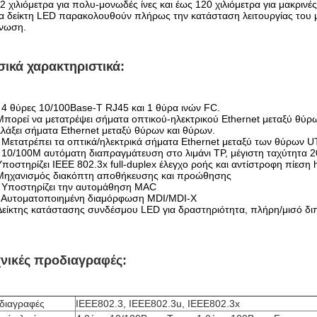
2 χιλιόμετρα για πολυ-μονωδές ίνες και έως 120 χιλιόμετρα για μακριν
 δείκτη LED παρακολουθούν πλήρως την κατάσταση λειτουργίας του μ
γνωση.
ικά χαρακτηριστικά:
 4 θύρες 10/100Base-T RJ45 και 1 θύρα ινών FC.
πορεί να μετατρέψει σήματα οπτικού-ηλεκτρικού Ethernet μεταξύ θύ
λάξει σήματα Ethernet μεταξύ θύρων και θύρων.
 Μετατρέπει τα οπτικά/ηλεκτρικά σήματα Ethernet μεταξύ των θύρων
 10/100M αυτόματη διαπραγμάτευση στο λιμάνι TP, μέγιστη ταχύτητα 
ποστηρίζει IEEE 802.3x full-duplex έλεγχο ροής και αντίστροφη πίεση 
Μηχανισμός διακόπτη αποθήκευσης και προώθησης
. Υποστηρίζει την αυτομάθηση MAC
. Αυτοματοποιημένη διαμόρφωση MDI/MDI-X
είκτης κατάστασης συνδέσμου LED για δραστηριότητα, πλήρη/μισό διπλ
χνικές προδιαγραφές:
διαγραφές
IEEE802.3, IEEE802.3u, IEEE802.3x