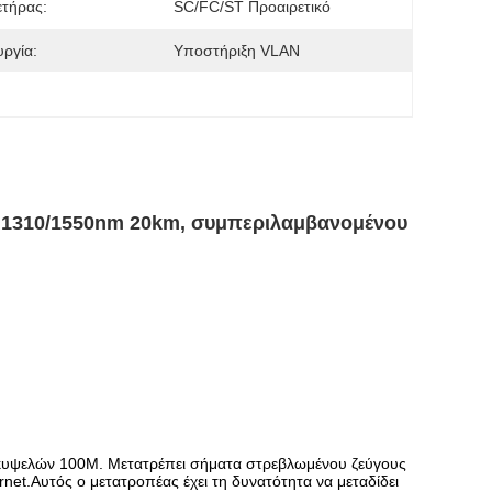
τήρας:
SC/FC/ST Προαιρετικό
υργία:
Υποστήριξη VLAN
C 1310/1550nm 20km, συμπεριλαμβανομένου
α κυψελών 100M. Μετατρέπει σήματα στρεβλωμένου ζεύγους
t.Αυτός ο μετατροπέας έχει τη δυνατότητα να μεταδίδει