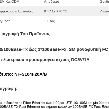
EM Και ODM:
Αποδεκτό
Συνδε
ερμοκρασία Εργασίας:
0 °C Σε +70 °C
Λειτο
γγύηση:
1 Έτος
εριγραφή Του Προϊόντος
10/100Base-Tx έως 1*100Base-Fx, SM μονοφυτική F
υ εξωτερικού προσαρμογέα ισχύος DC5V/1A
ότυπο: NF-S104F20A/B
ριγραφή
:
ς ο διακόπτης Fiber Ethernet έχει 4 θύρες UTP 10/100M και μία θύρ
00BASE-TX Fast Ethernet σε σήματα κυψελών 100BASE-FX Fast Etherne