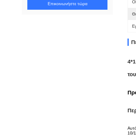
O
Επικοινωνήστε τώρα
Θ
Ε
Π
4*
το
Πρ
Πε
Αυτό
10/1