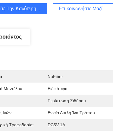
ίτε Την Καλύτερη Τιμή
Επικοινωνήστε Μαζί Μας
ροϊόντος
α
NuFiber
μό Μοντέλου
Ειδικότερα:
:
Περίπτωση Σιδήρου
 Ινών:
Ενιαία Διπλή Ίνα Τρόπου
ρική Τροφοδοσία:
DC5V 1A