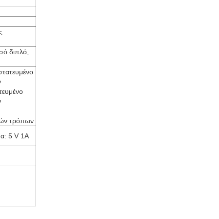
ς
σό διπλό,
στατευμένο
ν
τευμένο
ν
λών τρόπων
α: 5 V 1A