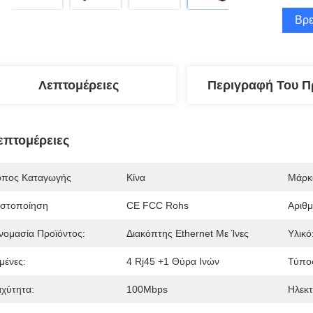
Βρε
Λεπτομέρειες
Περιγραφή Του Π
επτομέρειες
όπος Καταγωγής
Κίνα
Μάρκ
ιστοποίηση
CE FCC Rohs
Αριθ
νομασία Προϊόντος:
Διακόπτης Ethernet Με Ίνες
Υλικό
μένες:
4 Rj45 +1 Θύρα Ινών
Τύπος
αχύτητα:
100Mbps
Ηλεκτ