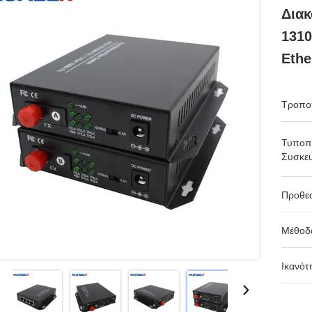
Διακ
131
Ethe
Τροπο
Τυποπ
Συσκευ
Προθε
Μέθοδ
Ικανότ