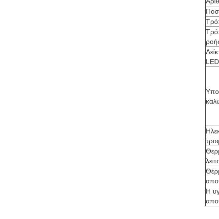
Αρι
Ποσ
Τρό
Τρό
ροή
Δεί
LED
Υπο
καλ
Ηλε
τρο
Θερ
λειτ
Θέρ
απο
Η υ
απο