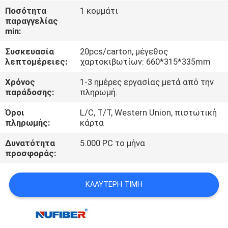
ΈΛΕΓΧΟΣ
Ποσότητα
1 κομμάτι
παραγγελίας
min:
ΜΑΣ
Συσκευασία
20pcs/carton, μέγεθος
ΕΛΆΤΕ
λεπτομέρειες:
χαρτοκιβωτίων: 660*315*335mm
ΣΕ
Χρόνος
1-3 ημέρες εργασίας μετά από την
ΕΠΑΦΉ
παράδοσης:
πληρωμή.
ΜΕ
Όροι
L/C, T/T, Western Union, πιστωτική
πληρωμής:
κάρτα
ΕΙΔΉΣΕΙΣ
Δυνατότητα
5.000 PC το μήνα
προσφοράς:
ΖΗΤΉΣΤΕ
ΚΑΛΎΤΕΡΗ ΤΙΜΉ
ΈΝΑ
ΑΠΌΣΠΑΣΜΑ