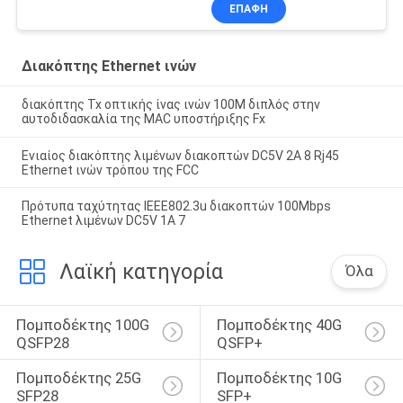
MEDIA διακοπτών
ΕΠΑΦΉ
Διακόπτης Ethernet ινών
διακόπτης Tx οπτικής ίνας ινών 100M διπλός στην
αυτοδιδασκαλία της MAC υποστήριξης Fx
Ενιαίος διακόπτης λιμένων διακοπτών DC5V 2A 8 Rj45
Ethernet ινών τρόπου της FCC
Πρότυπα ταχύτητας IEEE802.3u διακοπτών 100Mbps
Ethernet λιμένων DC5V 1A 7
Λαϊκή κατηγορία
Όλα
Πομποδέκτης 100G 
Πομποδέκτης 40G 
QSFP28
QSFP+
Πομποδέκτης 25G 
Πομποδέκτης 10G 
SFP28
SFP+