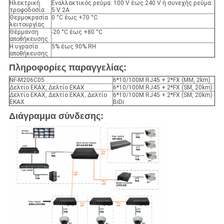
Ηλεκτρική
Εναλλακτικός ρεύμα: 100 V έως 240 V ή συνεχής ρεύμα:
τροφοδοσία
5 V 2A
Θερμοκρασία
0 °C έως +70 °C
λειτουργίας
Θέρμανση
-20 °C έως +80 °C
αποθήκευσης
Η υγρασία
5% έως 90% RH
αποθήκευσης
Πληροφορίες παραγγελίας:
NF-M206C05
6*10/100M RJ45 + 2*FX (MM, 2km)
Δελτίο ΕΚΑΧ, Δελτίο ΕΚΑΧ
6*10/100M RJ45 + 2*FX (SM, 20km)
Δελτίο ΕΚΑΧ, Δελτίο ΕΚΑΧ, Δελτίο
6*10/100M RJ45 + 2*FX (SM, 20km)
ΕΚΑΧ
BiDi
Διάγραμμα σύνδεσης: