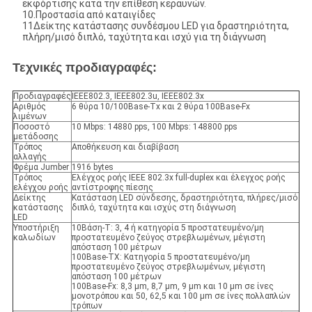
εκφόρτισης κατά την επίθεση κεραυνών.
10.Προστασία από καταιγίδες
11Δείκτης κατάστασης συνδέσμου LED για δραστηριότητα,
πλήρη/μισό διπλό, ταχύτητα και ισχύ για τη διάγνωση
Τεχνικές προδιαγραφές:
Προδιαγραφές
IEEE802.3, IEEE802.3u, IEEE802.3x
Αριθμός
6 θύρα 10/100Base-Tx και 2 θύρα 100Base-Fx
λιμένων
Ποσοστό
10 Mbps: 14880 pps, 100 Mbps: 148800 pps
μετάδοσης
Τρόπος
Αποθήκευση και διαβίβαση
αλλαγής
Φρέμα Jumber
1916 bytes
Τρόπος
Ελέγχος ροής IEEE 802.3x full-duplex και έλεγχος ροής
ελέγχου ροής
αντίστροφης πίεσης
Δείκτης
Κατάσταση LED σύνδεσης, δραστηριότητα, πλήρες/μισό
κατάστασης
διπλό, ταχύτητα και ισχύς στη διάγνωση
LED
Υποστήριξη
10Βάση-Τ: 3, 4 ή κατηγορία 5 προστατευμένο/μη
καλωδίων
προστατευμένο ζεύγος στρεβλωμένων, μέγιστη
απόσταση 100 μέτρων
100Base-TX: Κατηγορία 5 προστατευμένο/μη
προστατευμένο ζεύγος στρεβλωμένων, μέγιστη
απόσταση 100 μέτρων
100Base-Fx: 8,3 μm, 8,7 μm, 9 μm και 10 μm σε ίνες
μονοτρόπου και 50, 62,5 και 100 μm σε ίνες πολλαπλών
τρόπων