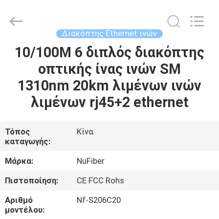
Digital
Technology
Co.,Ltd.
All
Rights
Διακόπτης Ethernet ινών
Reserved.
Developed
by
10/100M 6 διπλός διακόπτης
ΣΠΊΤΙ
ECER
οπτικής ίνας ινών SM
ΠΡΟΪΌΝΤΑ
1310nm 20km λιμένων ινών
λιμένων rj45+2 ethernet
ΠΕΡΊΠΟΥ
ΕΜΕΊΣ
Τόπος
Κίνα
καταγωγής:
ΓΎΡΟΣ
Μάρκα:
NuFiber
ΕΡΓΟΣΤΑΣΊΩΝ
Πιστοποίηση:
CE FCC Rohs
Αριθμό
Nf-S206C20
ΠΟΙΟΤΙΚΌΣ
μοντέλου: