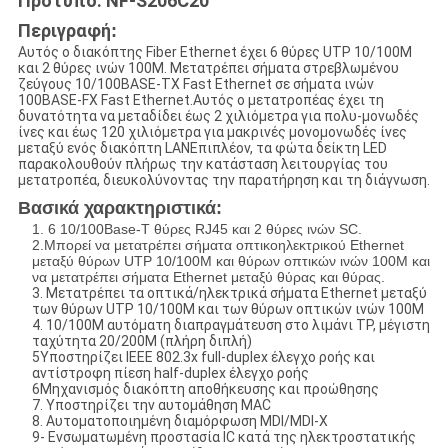
Πρότυπο: NF-S206C20
Περιγραφή
:
Αυτός ο διακόπτης Fiber Ethernet έχει 6 θύρες UTP 10/100M
και 2 θύρες ινών 100M. Μετατρέπει σήματα στρεβλωμένου
ζεύγους 10/100BASE-TX Fast Ethernet σε σήματα ινών
100BASE-FX Fast Ethernet.Αυτός ο μετατροπέας έχει τη
δυνατότητα να μεταδίδει έως 2 χιλιόμετρα για πολυ-μονωδές
ίνες και έως 120 χιλιόμετρα για μακρινές μονομονωδές ίνες
μεταξύ ενός διακόπτη LANΕπιπλέον, τα φώτα δείκτη LED
παρακολουθούν πλήρως την κατάσταση λειτουργίας του
μετατροπέα, διευκολύνοντας την παρατήρηση και τη διάγνωση.
Βασικά χαρακτηριστικά:
1. 6 10/100Base-T θύρες RJ45 και 2 θύρες ινών SC.
2.
Μπορεί να μετατρέπει σήματα οπτικοηλεκτρικού Ethernet
μεταξύ θύρων UTP 10/100M και θύρων οπτικών ινών 100M και
να μετατρέπει σήματα Ethernet μεταξύ θύρας και θύρας.
3. Μετατρέπει τα οπτικά/ηλεκτρικά σήματα Ethernet μεταξύ
των θύρων UTP 10/100M και των θύρων οπτικών ινών 100M
4. 10/100M αυτόματη διαπραγμάτευση στο λιμάνι TP, μέγιστη
ταχύτητα 20/200M (πλήρη διπλή)
5Υποστηρίζει IEEE 802.3x full-duplex έλεγχο ροής και
αντίστροφη πίεση half-duplex έλεγχο ροής
6Μηχανισμός διακόπτη αποθήκευσης και προώθησης
7. Υποστηρίζει την αυτομάθηση MAC
8. Αυτοματοποιημένη διαμόρφωση MDI/MDI-X
9- Ενσωματωμένη προστασία IC κατά της ηλεκτροστατικής