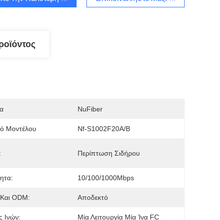
ροϊόντος
α
NuFiber
μό Μοντέλου
Nf-S1002F20A/B
:
Περίπτωση Σιδήρου
ητα:
10/100/1000Mbps
Και ODM:
Αποδεκτό
 Ινών:
Μία Λειτουργία Μία Ίνα FC