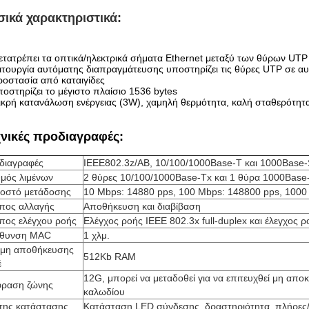
ικά χαρακτηριστικά:
τατρέπει τα οπτικά/ηλεκτρικά σήματα Ethernet μεταξύ των θύρων UT
ιτουργία αυτόματης διαπραγμάτευσης υποστηρίζει τις θύρες UTP σε αυτ
οστασία από καταιγίδες
οστηρίζει το μέγιστο πλαίσιο 1536 bytes
κρή κατανάλωση ενέργειας (3W), χαμηλή θερμότητα, καλή σταθερότητ
χνικές προδιαγραφές:
διαγραφές
IEEE802.3z/AB, 10/100/1000Base-T και 1000Base
θμός λιμένων
2 θύρες 10/100/1000Base-Tx και 1 θύρα 1000Base
οστό μετάδοσης
10 Mbps: 14880 pps, 100 Mbps: 148800 pps, 1000
πος αλλαγής
Αποθήκευση και διαβίβαση
πος ελέγχου ροής
Ελέγχος ροής IEEE 802.3x full-duplex και έλεγχος 
ύθυνση MAC
1 χλμ.
μη αποθήκευσης
512Kb RAM
έ
12G, μπορεί να μεταδοθεί για να επιτευχθεί μη αποκ
φραση ζώνης
καλωδίου
κτης κατάστασης
Κατάσταση LED σύνδεσης, δραστηριότητα, πλήρες/