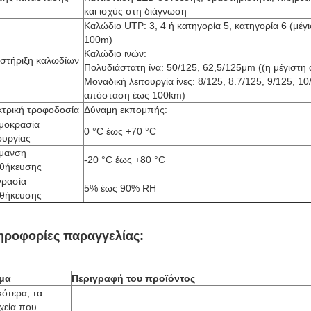
και ισχύς στη διάγνωση
Καλώδιο UTP: 3, 4 ή κατηγορία 5, κατηγορία 6 (μέ
100m)
Καλώδιο ινών:
στήριξη καλωδίων
Πολυδιάστατη ίνα: 50/125, 62,5/125μm ((η μέγιστ
Μοναδική λειτουργία ίνες: 8/125, 8.7/125, 9/125, 1
απόσταση έως 100km)
κτρική τροφοδοσία
Δύναμη εκπομπής:
μοκρασία
0 °C έως +70 °C
ουργίας
μανση
-20 °C έως +80 °C
θήκευσης
γρασία
5% έως 90% RH
θήκευσης
ηροφορίες παραγγελίας:
μα
Περιγραφή του προϊόντος
κότερα, τα
χεία που