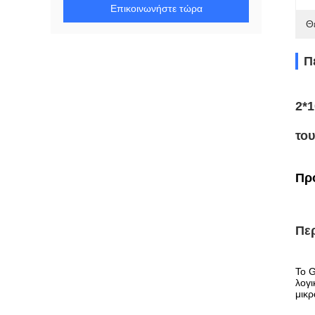
Επικοινωνήστε τώρα
Θ
Π
2*
το
Πρ
Πε
Το G
λογι
μικρ