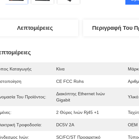
Λεπτομέρειες
Περιγραφή Του Π
επτομέρειες
όπος Καταγωγής
Κίνα
Μάρκ
ιστοποίηση
CE FCC Rohs
Αριθ
Διακόπτης Ethernet Ινών 
νομασία Του Προϊόντος:
Υλικό
Gigabit
μένες:
2 Θύρες Ινών Rj45 +1
Ταχύτ
λεκτρική Τροφοδοσία:
DC5V 2A
OEM 
ύνδεσμος Ινών:
SC/FC/ST Προαιρετικό
Τύπος