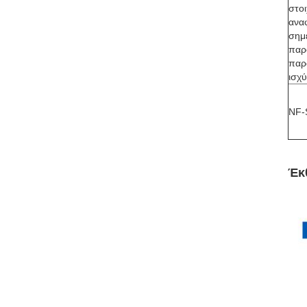
στοι
ανα
σημε
παρ
παρ
ισχύ
NF-
Έκ