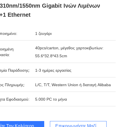
310nm/1550nm Gigabit Ινών Λιμένων
+1 Ethernet
ποιημένο:
1 ζευγάρι
40pcs/carton, μέγεθος χαρτοκιβωτίων:
οιημένη
ασία:
55.6*32.8*43.5cm
σμία Παράδοσης:
1-3 ημέρες εργασίας
ος Πληρωμής:
L/C, T/T, Western Union ή διαταγή Alibaba
ητα Εφοδιασμού:
5.000 PC το μήνα
ίτε Την Καλύτερη Τιμή
Επικοινωνήστε Μαζί Μας