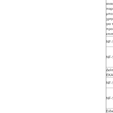
ανα
παρ
μπο
χρη
για 
προ
επι
NF-
NF-
Δελτ
ΕΚΑ
NF-
NF-
Ειδι