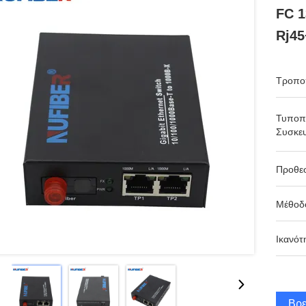
FC 1
Rj45
Τροπο
Τυποπ
Συσκευ
Προθε
Μέθοδ
Ικανότ
Βρε