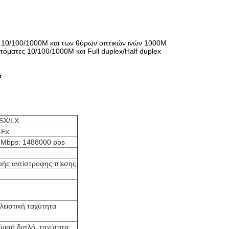
P 10/100/1000M και των θύρων οπτικών ινών 1000M
όματες 10/100/1000M και Full duplex/Half duplex
α
-SX/LX
-Fx
 Mbps: 1488000 pps
ροής αντίστροφης πίεσης
λειστική ταχύτητα
μισό διπλό, ταχύτητα