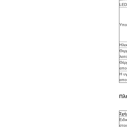
LED
Υπο
Ηλε
Θερ
λειτ
Θέρ
απο
Η υ
απο
Πλ
Σχή
Ειδι
στοι