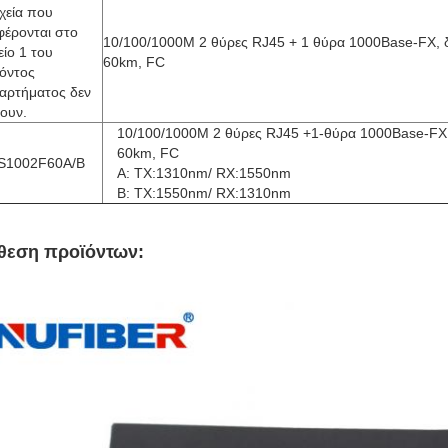
χεία που
φέρονται στο
10/100/1000M 2 θύρες RJ45 + 1 θύρα 1000Base-FX, δ
ίο 1 του
60km, FC
όντος
αρτήματος δεν
ουν.
10/100/1000M 2 θύρες RJ45 +1-θύρα 1000Base-FX, 
60km, FC
S1002F60A/B
Α: TX:1310nm/ RX:1550nm
Β: TX:1550nm/ RX:1310nm
θεση προϊόντων: