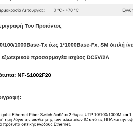
ερμοκρασία Λειτουργίας:
0 °C~ +70 °C
Εγγύ
εριγραφή Του Προϊόντος
10/100/1000Base-Tx έως 1*1000Base-Fx, SM διπλή ί
υ εξωτερικού προσαρμογέα ισχύος DC5V/2A
ότυπο: NF-S1002F20
ριγραφή
:
igabit Ethernet Fiber Switch διαθέτει 2 θύρες UTP 10/100/1000M και 1
κή τιμή λόγω της υιοθέτησης των τελευταίων IC από τις ΗΠΑ και την υ
ά πρότυπα οπτικής ινώδους Ethernet.