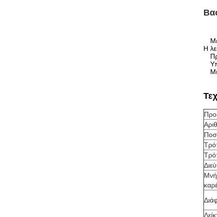
Βασ
Με
Η λε
Πρ
Υπ
Μι
Τε
Προ
Αρι
Ποσ
Τρό
Τρό
Διε
Μνή
καρ
Διά
Δεί