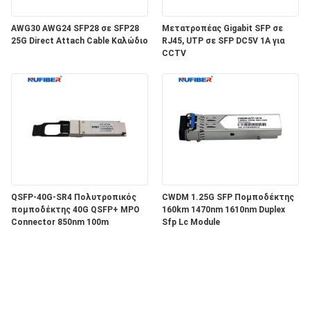
AWG30 AWG24 SFP28 σε SFP28
Μετατροπέας Gigabit SFP σε
25G Direct Attach Cable Καλώδιο
RJ45, UTP σε SFP DC5V 1A για
CCTV
QSFP-40G-SR4 Πολυτροπικός
CWDM 1.25G SFP Πομποδέκτης
πομποδέκτης 40G QSFP+ MPO
160km 1470nm 1610nm Duplex
Connector 850nm 100m
Sfp Lc Module