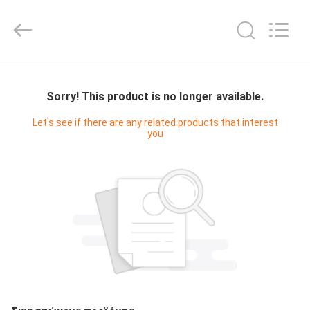
Digital
Technology
Co.,Ltd.
All
Rights
Reserved.
Developed
by
ΣΠΊΤΙ
ECER
Sorry! This product is no longer available.
ΠΡΟΪΌΝΤΑ
Let's see if there are any related products that interest
you
ΠΕΡΊΠΟΥ
ΕΜΕΊΣ
ΓΎΡΟΣ
ΕΡΓΟΣΤΑΣΊΩΝ
ΠΟΙΟΤΙΚΌΣ