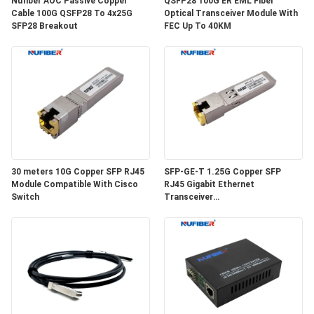
Nufiber AOC Passive Copper
QSFP28 100G ER EML Fiber
SITEMAP
Cable 100G QSFP28 To 4x25G
Optical Transceiver Module With
SFP28 Breakout
FEC Up To 40KM
ΠΟΛΙΤΙΚΉ
ΑΠΟΡΡΉΤΟΥ
30 meters 10G Copper SFP RJ45
SFP-GE-T 1.25G Copper SFP
Module Compatible With Cisco
RJ45 Gigabit Ethernet
Switch
Transceiver
SGMII/SERDES/100BASE-FX
Copper Module