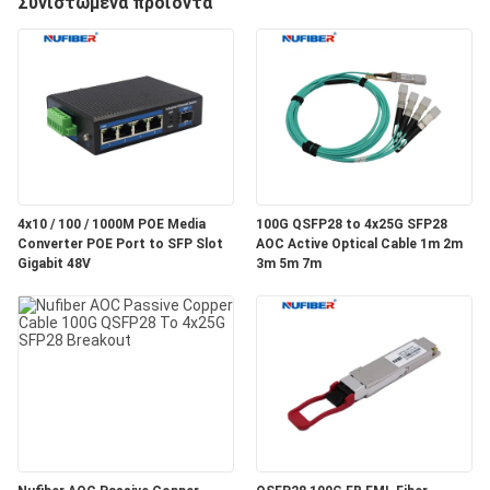
Συνιστώμενα προϊόντα
ΈΛΕΓΧΟΣ
ΜΑΣ
ΕΛΆΤΕ
ΣΕ
ΕΠΑΦΉ
4x10 / 100 / 1000M POE Media
100G QSFP28 to 4x25G SFP28
ΜΕ
Converter POE Port to SFP Slot
AOC Active Optical Cable 1m 2m
Gigabit 48V
3m 5m 7m
ΕΙΔΉΣΕΙΣ
ΖΗΤΉΣΤΕ
ΈΝΑ
ΑΠΌΣΠΑΣΜΑ