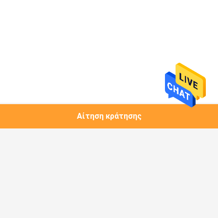
Αίτηση κράτησης
Λαϊκή κατηγορία
Όλα
1.25G Πομποδέκτης 
Μονάδα Χαλκού
SFP
Πομποδέκτης 10G 
Πομποδέκτης 10G 
SFP+
XFP
Πομποδέκτης 25G 
Πομποδέκτης 40G 
SFP28
QSFP+