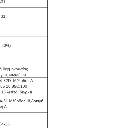
431
431
~ 80%)
ή θερμοκρασίας
ργίας καλωδίου
4-32D. Μέθοδος Α.
-55 10 85C,100
 15 λεπτά, διαρκεί
4-31 Μέθοδος ΙΙΙ,Δοκιμή
κη Α
64-26