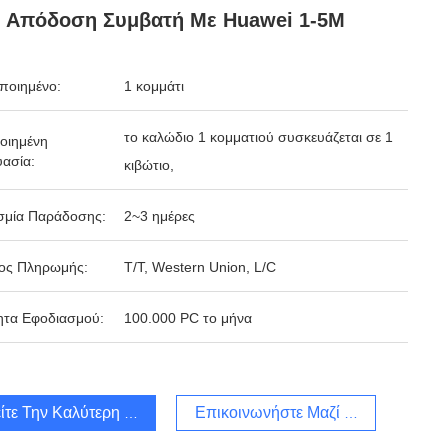
 Απόδοση Συμβατή Με Huawei 1-5M
ποιημένο:
1 κομμάτι
το καλώδιο 1 κομματιού συσκευάζεται σε 1
οιημένη
ασία:
κιβώτιο,
σμία Παράδοσης:
2~3 ημέρες
ος Πληρωμής:
T/T, Western Union, L/C
ητα Εφοδιασμού:
100.000 PC το μήνα
ίτε Την Καλύτερη Τιμή
Επικοινωνήστε Μαζί Μας