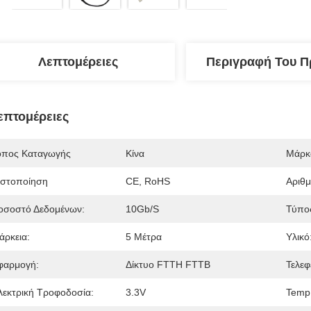
Λεπτομέρειες
Περιγραφή Του Π
επτομέρειες
όπος Καταγωγής
Κίνα
Μάρκ
ιστοποίηση
CE, RoHS
Αριθ
οσοστό Δεδομένων:
10Gb/s
Τύπο
άρκεια:
5 Μέτρα
Υλικό
φαρμογή:
Δίκτυο FTTH FTTB
Τελεφ
λεκτρική Τροφοδοσία:
3.3V
Temp 