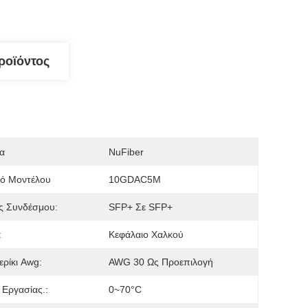
ροϊόντος
α
NuFiber
μό Μοντέλου
10GDAC5M
ς Συνδέσμου:
SFP+ Σε SFP+
:
Κεφάλαιο Χαλκού
ερίκι Awg:
AWG 30 Ως Προεπιλογή
Εργασίας.:
0~70°C