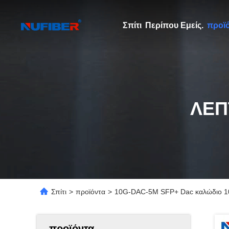
Σπίτι
Περίπου Εμείς.
προϊ
ΛΕΠ
Σπίτι
>
προϊόντα
>
10G-DAC-5M SFP+ Dac καλώδιο 1
προϊόντα