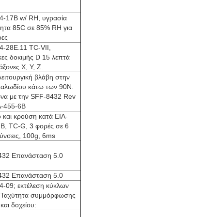
4-17Β w/ RH, υγρασία
ητα 85C σε 85% RH για
ρες
4-28E.11 TC-VII,
ες δοκιμής D 15 λεπτά
άξονες X, Y, Z.
λειτουργική βλάβη στην
καλωδίου κάτω των 90N.
να με την SFF-8432 Rev
A-455-6B
ο και κρούση κατά EIA-
B, TC-G, 3 φορές σε 6
ύνσεις, 100g, 6ms
432 Επανάσταση 5.0
432 Επανάσταση 5.0
4-09; εκτέλεση κύκλων
ς Ταχύτητα συμμόρφωσης
και δοχείου: