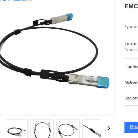
EMC
Τροπο
Τυποπ
Συσκευ
Προθε
Μέθοδ
Ικανότ
Βρε