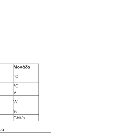
Μονάδα
°C
°C
V
W
%
Gbit/s
ρά