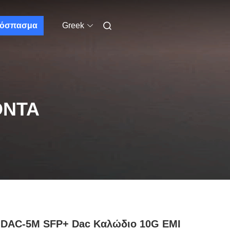
όσπασμα
Greek
ΌΝΤΑ
-DAC-5M SFP+ Dac Καλώδιο 10G EMI