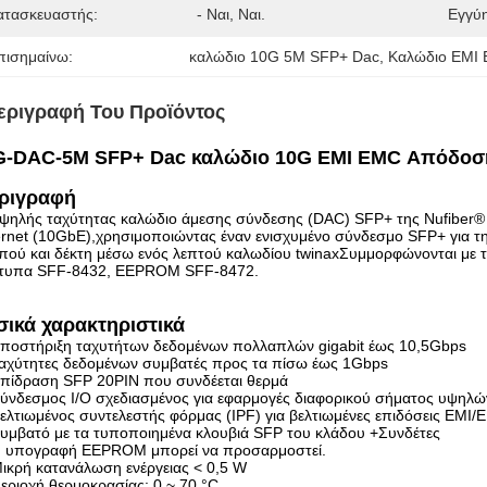
ατασκευαστής:
- Ναι, Ναι.
Εγγύ
πισημαίνω:
καλώδιο 10G 5M SFP+ Dac
, 
Καλώδιο EMI
εριγραφή Του Προϊόντος
G-DAC-5M SFP+ Dac καλώδιο 10G EMI EMC Απόδοση
ριγραφή
ψηλής ταχύτητας καλώδιο άμεσης σύνδεσης (DAC) SFP+ της Nufiber® π
ernet (10GbE),χρησιμοποιώντας έναν ενισχυμένο σύνδεσμο SFP+ για 
ού και δέκτη μέσω ενός λεπτού καλωδίου twinaxΣυμμορφώνονται με τ
τυπα SFF-8432, EEPROM SFF-8472.
σικά χαρακτηριστικά
ποστήριξη ταχυτήτων δεδομένων πολλαπλών gigabit έως 10,5Gbps
αχύτητες δεδομένων συμβατές προς τα πίσω έως 1Gbps
πίδραση SFP 20PIN που συνδέεται θερμά
ύνδεσμος I/O σχεδιασμένος για εφαρμογές διαφορικού σήματος υψηλώ
ελτιωμένος συντελεστής φόρμας (IPF) για βελτιωμένες επιδόσεις EMI
υμβατό με τα τυποποιημένα κλουβιά SFP του κλάδου +Συνδέτες
 υπογραφή EEPROM μπορεί να προσαρμοστεί.
ικρή κατανάλωση ενέργειας < 0,5 W
εριοχή θερμοκρασίας: 0 ~ 70 °C