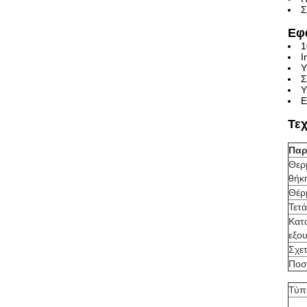
Σ
Εφ
1
I
Υ
Σ
Υ
Ε
Τε
Παρ
Θερ
θήκ
Θέρ
Τετ
Κατ
εξο
Σχετ
Ποσ
Τύπ