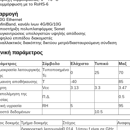
υμμόρφωση με το RoHS-6
αρμογή
0G Ethernet
nfiniBand, κανάλι ίνων 4G/8G/10G
ποστήριξη πολυπλατφόρμας Sonet
υγκεντρώσεις υπολογιστών υψηλής απόδοσης
ψηλού επιπέδου διακομιστές
ναλλακτικός διακόπτης δικτύου μετρό/διασταυρούμενη σύνδεση
χνική παράμετρος
άμετρος
Σύμβολο
Ελάχιστο
Τυπικό
Μαξ
μοκρασία λειτουργικής
Τυποποιημένο
0
25
70
ης
Tc
μανση αποθήκευσης
Τ
-40
85
άρτη
Vcc
3.13
3.3
3.47
απολέμηση της
Π.Δ.
0.5
υσίας
ική υγρασία
RH
5
95
οστό δεδομένων
10.5
ος δοκιμής
Τμήμα δοκιμής
Στόχος
Αναφο
Διαφορετική λειτουργία
0.01
4. 1
όπου f είναι σε GHz