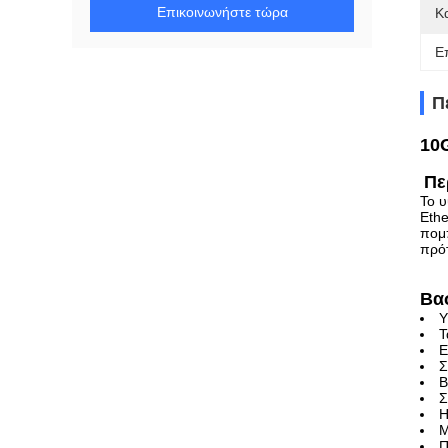
Επικοινωνήστε τώρα
Κ
Ε
Π
10
Πε
Το υ
Eth
πομπ
πρό
Βα
Υ
Τ
Ε
Σ
Β
Σ
Η
Μ
Π