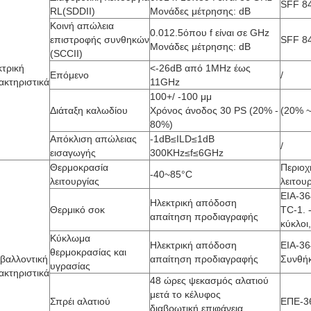
SFF 8
RL(SDDII)
Μονάδες μέτρησης: dB
Κοινή απώλεια
0.01
2.5
όπου f είναι σε GHz
επιστροφής συνθηκών
SFF 8
Μονάδες μέτρησης: dB
(SCCII)
κτρική
<-26dB από 1MHz έως
Επόμενο
/
ακτηριστικά
11GHz
100+/ -100 μμ
Διάταξη καλωδίου
Χρόνος άνοδος 30 PS (20% -
(20% 
80%)
Απόκλιση απώλειας
-1dB≤ILD≤1dB
/
εισαγωγής
300KHz≤f≤6GHz
Θερμοκρασία
Περιοχ
-40~85°C
λειτουργίας
λειτου
ΕΙΑ-36
Ηλεκτρική απόδοση
Θερμικό σοκ
ΤC-1. 
απαίτηση προδιαγραφής
κύκλοι,
Κύκλωμα
Ηλεκτρική απόδοση
ΕΙΑ-36
θερμοκρασίας και
ιβαλλοντική
απαίτηση προδιαγραφής
Συνθή
υγρασίας
ακτηριστικά
48 ώρες ψεκασμός αλατιού
μετά το κέλυφος
Σπρέι αλατιού
ΕΠΕ-3
διαβρωτική επιφάνεια