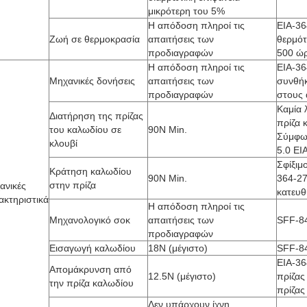
μικρότερη του 5%
Η απόδοση πληροί τις
ΕΙΑ-36
Ζωή σε θερμοκρασία
απαιτήσεις των
θερμότ
προδιαγραφών
500 ώ
Η απόδοση πληροί τις
EIA-36
Μηχανικές δονήσεις
απαιτήσεις των
συνθήκ
προδιαγραφών
στους 
Καμία 
Διατήρηση της πρίζας
πρίζα 
του καλωδίου σε
90N Min.
Σύμφω
κλουβί
5.0 EI
Σφίξιμ
Κράτηση καλωδίου
90N Min.
364-27
στην πρίζα
ανικές
κατευθ
ακτηριστικά
Η απόδοση πληροί τις
Μηχανολογικό σοκ
απαιτήσεις των
SFF-8
προδιαγραφών
Εισαγωγή καλωδίου
18N (μέγιστο)
SFF-8
ΕΙΑ-36
Απομάκρυνση από
12.5N (μέγιστο)
πρίζα
την πρίζα καλωδίου
πρίζας 
Δεν υπάρχουν ίχνη