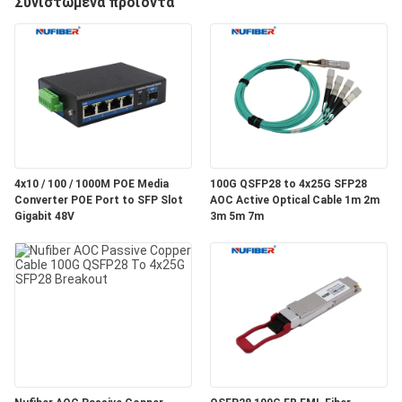
Συνιστώμενα προϊόντα
ΈΛΕΓΧΟΣ
ΜΑΣ
ΕΛΆΤΕ
ΣΕ
ΕΠΑΦΉ
4x10 / 100 / 1000M POE Media
100G QSFP28 to 4x25G SFP28
ΜΕ
Converter POE Port to SFP Slot
AOC Active Optical Cable 1m 2m
Gigabit 48V
3m 5m 7m
ΕΙΔΉΣΕΙΣ
ΖΗΤΉΣΤΕ
ΈΝΑ
ΑΠΌΣΠΑΣΜΑ