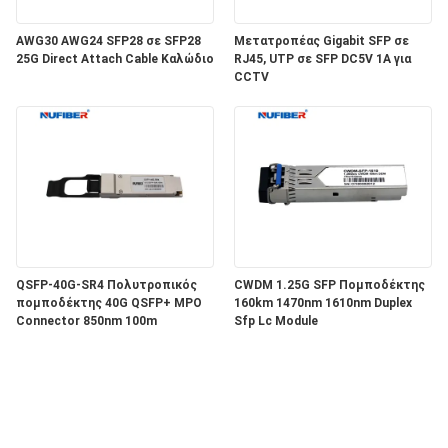
AWG30 AWG24 SFP28 σε SFP28
Μετατροπέας Gigabit SFP σε
25G Direct Attach Cable Καλώδιο
RJ45, UTP σε SFP DC5V 1A για
CCTV
QSFP-40G-SR4 Πολυτροπικός
CWDM 1.25G SFP Πομποδέκτης
πομποδέκτης 40G QSFP+ MPO
160km 1470nm 1610nm Duplex
Connector 850nm 100m
Sfp Lc Module