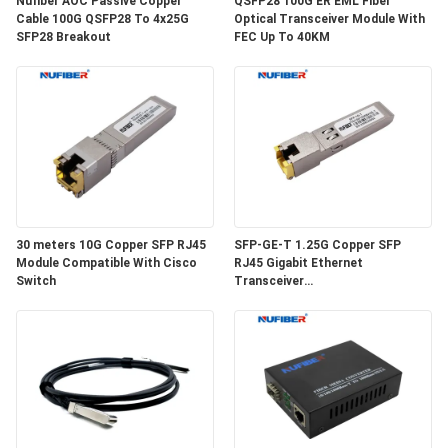
Nufiber AOC Passive Copper
QSFP28 100G ER EML Fiber
SITEMAP
Cable 100G QSFP28 To 4x25G
Optical Transceiver Module With
SFP28 Breakout
FEC Up To 40KM
ΠΟΛΙΤΙΚΉ
ΑΠΟΡΡΉΤΟΥ
30 meters 10G Copper SFP RJ45
SFP-GE-T 1.25G Copper SFP
Module Compatible With Cisco
RJ45 Gigabit Ethernet
Switch
Transceiver
SGMII/SERDES/100BASE-FX
Copper Module