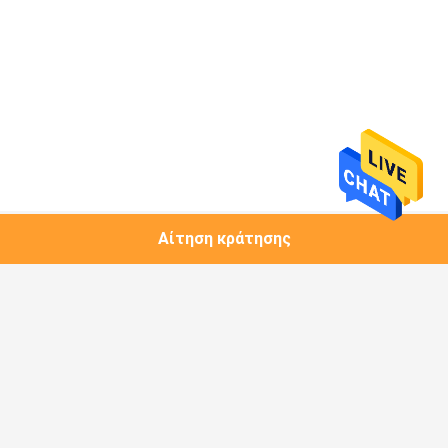
Αίτηση κράτησης
Λαϊκή κατηγορία
Όλα
1.25G Πομποδέκτης 
Μονάδα Χαλκού
SFP
Πομποδέκτης 10G 
Πομποδέκτης 10G 
SFP+
XFP
Πομποδέκτης 25G 
Πομποδέκτης 40G 
SFP28
QSFP+