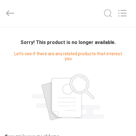
Digital
Technology
Co.,Ltd.
All
Rights
Reserved.
Developed
by
ΣΠΊΤΙ
ECER
Sorry! This product is no longer available.
ΠΡΟΪΌΝΤΑ
Let's see if there are any related products that interest
you
ΠΕΡΊΠΟΥ
ΕΜΕΊΣ
ΓΎΡΟΣ
ΕΡΓΟΣΤΑΣΊΩΝ
ΠΟΙΟΤΙΚΌΣ