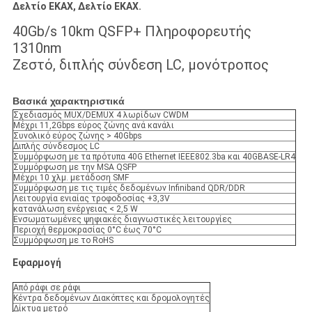
Δελτίο ΕΚΑΧ, Δελτίο ΕΚΑΧ.
40Gb/s 10km QSFP+ Πληροφορευτής
1310nm
Ζεστό, διπλής σύνδεση LC, μονότροπος
Βασικά χαρακτηριστικά
Σχεδιασμός MUX/DEMUX 4 λωρίδων CWDM
Μέχρι 11,2Gbps εύρος ζώνης ανά κανάλι
Συνολικό εύρος ζώνης > 40Gbps
Διπλής σύνδεσμος LC
Συμμόρφωση με τα πρότυπα 40G Ethernet IEEE802.3ba και 40GBASE-LR4
Συμμόρφωση με την MSA QSFP
Μέχρι 10 χλμ. μετάδοση SMF
Συμμόρφωση με τις τιμές δεδομένων Infiniband QDR/DDR
Λειτουργία ενιαίας τροφοδοσίας +3,3V
κατανάλωση ενέργειας < 2,5 W
Ενσωματωμένες ψηφιακές διαγνωστικές λειτουργίες
Περιοχή θερμοκρασίας 0°C έως 70°C
Συμμόρφωση με το RoHS
Εφαρμογή
Από ράφι σε ράφι
Κέντρα δεδομένων Διακόπτες και δρομολογητές
Δίκτυα μετρό