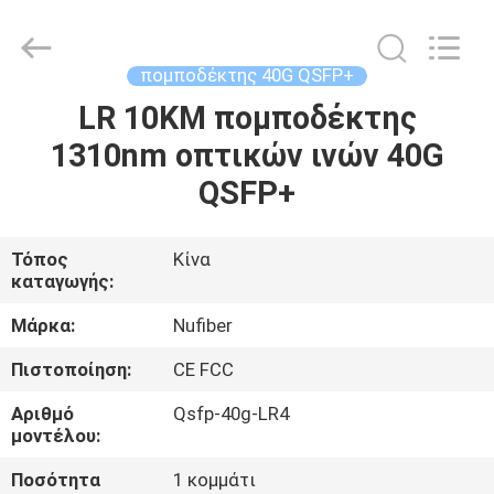
Digital
Technology
Co.,Ltd.
All
Rights
πομποδέκτης 40G QSFP+
Reserved.
Developed
by
LR 10KM πομποδέκτης
ΣΠΊΤΙ
ECER
1310nm οπτικών ινών 40G
ΠΡΟΪΌΝΤΑ
QSFP+
ΠΕΡΊΠΟΥ
Τόπος
Κίνα
καταγωγής:
ΕΜΕΊΣ
Μάρκα:
Nufiber
ΓΎΡΟΣ
Πιστοποίηση:
CE FCC
ΕΡΓΟΣΤΑΣΊΩΝ
Αριθμό
Qsfp-40g-LR4
μοντέλου:
ΠΟΙΟΤΙΚΌΣ
Ποσότητα
1 κομμάτι