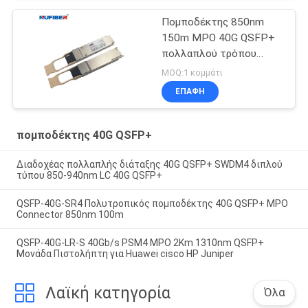
Πομποδέκτης 850nm
150m MPO 40G QSFP+
πολλαπλού τρόπου
καυτός Pluggable
MOQ:1 κομμάτι
ΕΠΑΦΉ
πομποδέκτης 40G QSFP+
Διαδοχέας πολλαπλής διάταξης 40G QSFP+ SWDM4 διπλού
τύπου 850-940nm LC 40G QSFP+
QSFP-40G-SR4 Πολυτροπικός πομποδέκτης 40G QSFP+ MPO
Connector 850nm 100m
QSFP-40G-LR-S 40Gb/s PSM4 MPO 2Km 1310nm QSFP+
Μονάδα Πιστολήπτη για Huawei cisco HP Juniper
Λαϊκή κατηγορία
Όλα