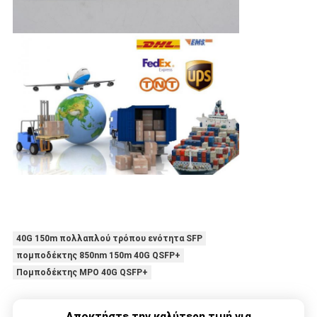
40G 150m πολλαπλού τρόπου ενότητα SFP
πομποδέκτης 850nm 150m 40G QSFP+
Πομποδέκτης MPO 40G QSFP+
Αποκτήστε την καλύτερη τιμή για