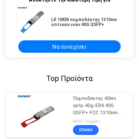
LR 10KM πομποδέκτης 1310nm
οπτικών ινών 40G QSFP+
Να συνεχίσει
Top Προϊόντα
Πομποδέκτης 40km
qsfp-40g-ER4 40G
QSFP+ FCC 1310nm
SMF DDM εγκεκριμένη
MOQ:1 κομμάτι
ΕΠΑΦΉ