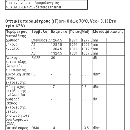
Επικοινωνίες και δρομολογητές
40G BASE-LR4 συνδέσεις Ethernet
Οπτικές παραμέτρους ((T)
= 0 έως 70
°
C, V
= 3.
13
Στα
ΟΠ
CC
τρία.
47 V)
Παράμετρος
Σύμβολο
Ελάχιστο
Τύπος
Μαξ
Μονάδα
Δικαστής.
Μεταδότης
Διάθεση
Επενδύσεις
1264.5
1271
1277.5
nm
μήκους
Α1
1284.5
1291
1297.5
nm
κύματος
L2
1304.5
1311
1317.5
nm
Α3
1324.5
1331
1337.5
nm
Αναλογία
SMSR
30
-
-
dB
καταστολής
πλευρικής
λειτουργίας
Συνολική μέση
ΠΕ
-
-
8.3
dBm
ισχύς
εκτόξευσης
Μέση ισχύς
- 7
-
2.3
dBm
εκτόξευσης,
ανά λωρίδα
Διαφορά
-
-
6.5
dB
ισχύος
εκτόξευσης
μεταξύ
οποιωνδήποτε
δύο λωρίδων
(OMA)
Οπτικό εύρος
ΟΜΑ
- 4
+3.5
dBm