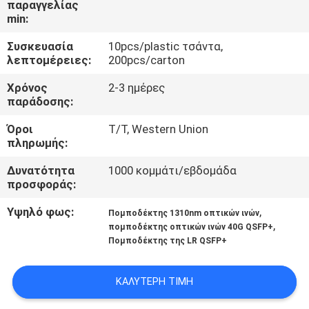
παραγγελίας
ΈΛΕΓΧΟΣ
min:
Συσκευασία
10pcs/plastic τσάντα,
ΜΑΣ
λεπτομέρειες:
200pcs/carton
ΕΛΆΤΕ
Χρόνος
2-3 ημέρες
ΣΕ
παράδοσης:
ΕΠΑΦΉ
Όροι
T/T, Western Union
πληρωμής:
ΜΕ
Δυνατότητα
1000 κομμάτι/εβδομάδα
προσφοράς:
ΕΙΔΉΣΕΙΣ
Υψηλό φως:
,
Πομποδέκτης 1310nm οπτικών ινών
,
πομποδέκτης οπτικών ινών 40G QSFP+
ΖΗΤΉΣΤΕ
Πομποδέκτης της LR QSFP+
ΈΝΑ
ΑΠΌΣΠΑΣΜΑ
ΚΑΛΎΤΕΡΗ ΤΙΜΉ