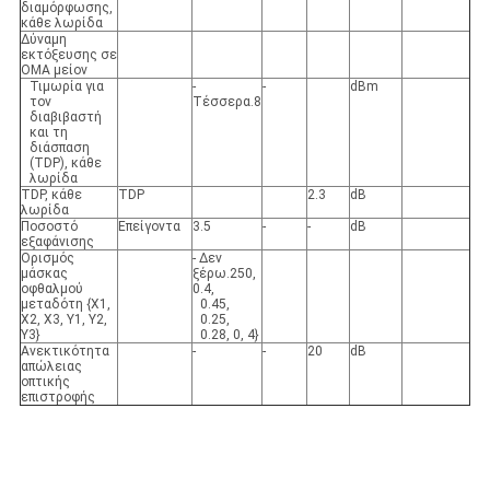
διαμόρφωσης,
κάθε λωρίδα
Δύναμη
εκτόξευσης σε
OMA μείον
Τιμωρία για
-
-
dBm
τον
Τέσσερα.8
διαβιβαστή
και τη
διάσπαση
(TDP), κάθε
λωρίδα
TDP, κάθε
TDP
2.3
dB
λωρίδα
Ποσοστό
Επείγοντα
3.5
-
-
dB
εξαφάνισης
Ορισμός
- Δεν
μάσκας
ξέρω.250,
οφθαλμού
0.4,
μεταδότη {X1,
0.45,
X2, X3, Y1, Y2,
0.25,
Y3}
0.28, 0, 4}
Ανεκτικότητα
-
-
20
dB
απώλειας
οπτικής
επιστροφής