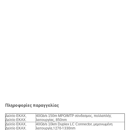
Πληροφορίες παραγγελίας
Δελτίο ΕΚΑΧ,
40Gb/s 150m MPO/MTP σύνδεσμος, πολλαπλής
Δελτίο ΕΚΑΧ.
λειτουργίας, 850nm
Δελτίο ΕΚΑΧ,
40Gb/s 10km Duplex LC Connector, μεμονωμένη
Δελτίο ΕΚΑΧ.
λειτουργία,
1270-1330nm