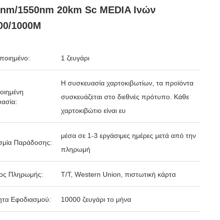
0nm/1550nm 20km Sc MEDIA Ινών
00/1000M
ποιημένο:
1 ζευγάρι
Η συσκευασία χαρτοκιβωτίων, τα προϊόντα
οιημένη
συσκευάζεται στο διεθνές πρότυπο. Κάθε
ασία:
χαρτοκιβώτιο είναι ευ
μέσα σε 1-3 εργάσιμες ημέρες μετά από την
σμία Παράδοσης:
πληρωμή
ος Πληρωμής:
T/T, Western Union, πιστωτική κάρτα
ητα Εφοδιασμού:
10000 ζευγάρι το μήνα