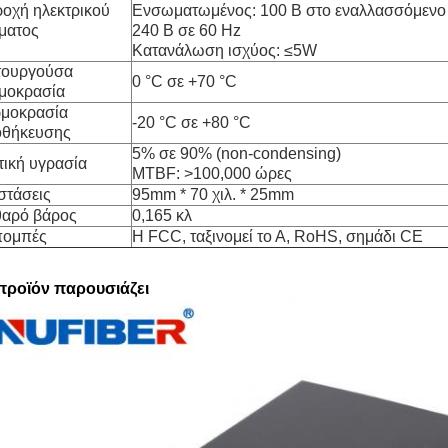
οχή ηλεκτρικού
Ενσωματωμένος: 100 Β στο εναλλασσόμενο
ματος
240 Β σε 60 Hz
Κατανάλωση ισχύος: ≤5W
τουργούσα
0 °C σε +70 °C
μοκρασία
μοκρασία
-20 °C σε +80 °C
θήκευσης
5% σε 90% (non-condensing)
τική υγρασία
MTBF: >100,000 ώρες
στάσεις
95mm * 70 χιλ. * 25mm
αρό βάρος
0,165 κλ
πομπές
Η FCC, ταξινομεί το Α, RoHS, σημάδι CE
προϊόν παρουσιάζει