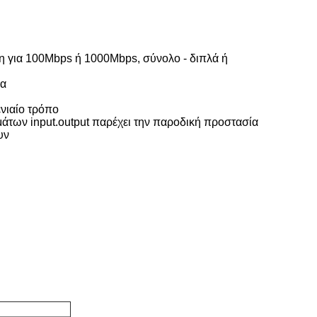
ση για 100Mbps ή 1000Mbps, σύνολο - διπλά ή
ία
ενιαίο τρόπο
μάτων input.output παρέχει την παροδική προστασία
υν