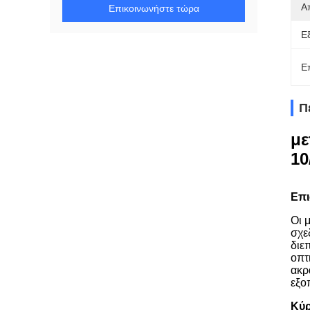
Α
Επικοινωνήστε τώρα
Ε
Ε
Π
με
10
Επ
Οι 
σχε
διε
οπτ
ακρ
εξο
Κύρ