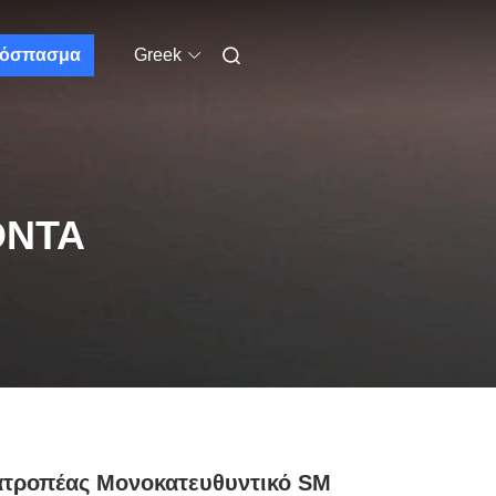
όσπασμα
Greek
ΌΝΤΑ
ατροπέας Μονοκατευθυντικό SM