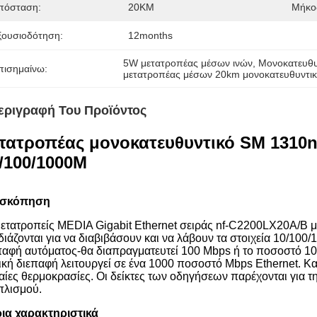
πόσταση:
20KM
Μήκο
ξουσιοδότηση:
12months
5W μετατροπέας μέσων ινών
, 
Μονοκατευθυ
πισημαίνω:
μετατροπέας μέσων 20km μονοκατευθυντι
εριγραφή Του Προϊόντος
τατροπέας μονοκατευθυντικό SM 1310
/100/1000M
ισκόπηση
μετατροπείς MEDIA Gigabit Ethernet σειράς nf-C2200LX20A/B μ
διάζονται για να διαβιβάσουν και να λάβουν τα στοιχεία 10/100
παφή αυτόματος-θα διαπραγματευτεί 100 Mbps ή το ποσοστό 10
ική διεπαφή λειτουργεί σε ένα 1000 ποσοστό Mbps Ethernet. Και
αίες θερμοκρασίες. Οι δείκτες των οδηγήσεων παρέχονται για 
πλισμού.
ια χαρακτηριστικά