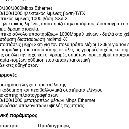
0/100/1000Mbps Ethernet
10/100/1000 ηλεκτρικός λιμένας βάση-T/TX
Οπτικός λιμένας 1000 βάση-SX/LX
Ο ηλεκτρικός λιμένας υποστηρίζει την αυτόματος-διαπραγμάτευ
αμφίδρομα στοιχεία.
Οπτικό σύνολο υποστηρίξεων 1000Mbps λιμένων - διπλά στοιχε
Αυτόματη διασταύρωση mdi/mdi-Χ
Αποστάσεις μέχρι 2km για τον πολυ τρόπο Μέχρι 120km για τον 
Η παροδική προστασία τάσης σε όλες τις γραμμές ισχύος και ση
ης σε όλη την ισχύ και οι γραμμές σημάτων input.output παρέχο
Καμία -τομέων ρύθμιση που απαιτείται οπτική
 Δείκτες οδηγήσεων
αρμογές
υστήματα ελέγχου προσπέλασης
Οικοδόμηση και περιβαλλοντικά συστήματα ελέγχου
Διακόπτης πλαστογραφήσεων
10/100/1000 μετατροπέας μέσων Mbps Ethernet
Συνδέσεις υπολογιστών υψηλής ταχύτητας
νική παράμετρος
ράμετροι
Προδιαγραφές