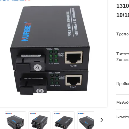
131
10/1
Τροπο
Τυποπ
Συσκευ
Προθε
Μέθοδ
Ικανότ