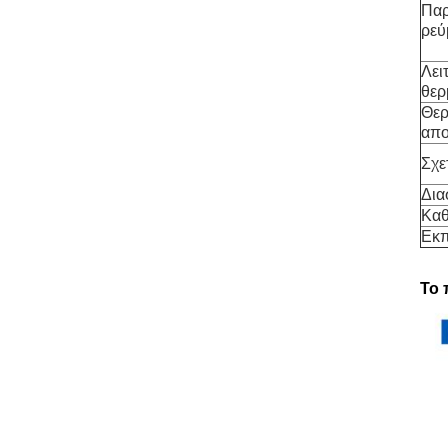
Παρ
ρεύ
Λει
θερ
Θερ
απο
Σχε
Δια
Καθ
Εκ
Το 