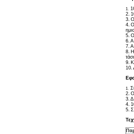
1
1.
2. 
3. 
4. 
ημι
5. 
6. 
7. 
8. 
τάσ
9. 
10.
Εφ
Σ
1.
2. 
3. 
4. 
5. 
Τεχ
Πα