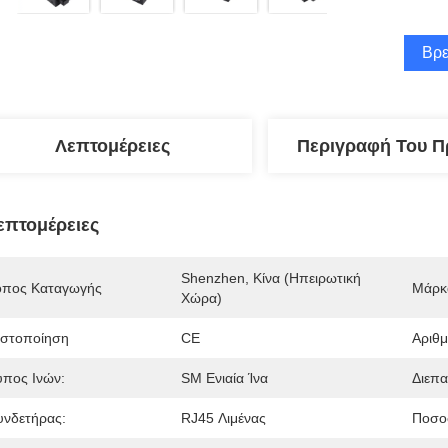
Βρε
Λεπτομέρειες
Περιγραφή Του Π
επτομέρειες
Shenzhen, Κίνα (ηπειρωτική 
όπος Καταγωγής
Μάρκ
Χώρα)
ιστοποίηση
CE
Αριθ
ύπος Ινών:
SM Ενιαία Ίνα
Διεπα
υνδετήρας:
RJ45 Λιμένας
Ποσο