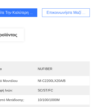
ίτε Την Καλύτερη Τιμή
Επικοινωνήστε Μαζί Μας
ροϊόντος
α
NUFIBER
μό Μοντέλου
Nf-C2200LX20A/B
φή Ινών:
SC/ST/FC
στό Μετάδοσης:
10/100/1000M