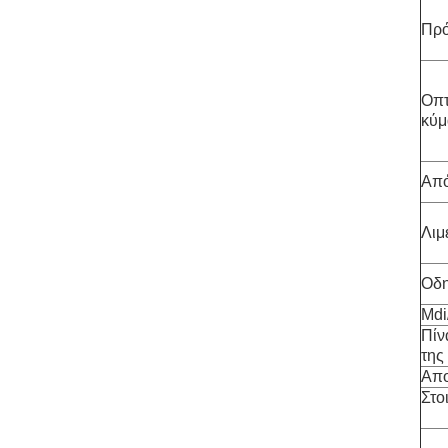
Πρ
Οπτ
κύμ
Από
Λιμ
Οδη
Mdi
Πίν
της
Απο
Στο