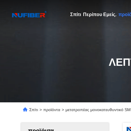
Σπίτι
Περίπου Εμείς.
προϊ
ΛΕΠ
Σπίτι
>
προϊόντα
>
μετατροπέας μονοκατευθυντικό S
προϊόντα