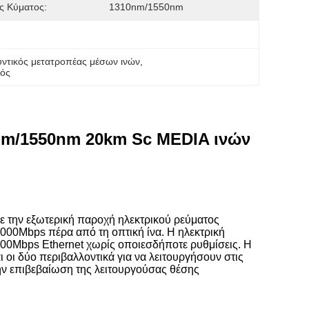
ς Κύματος:
1310nm/1550nm
ντικός μετατροπέας μέσων ινών
, 
κός
nm/1550nm 20km Sc MEDIA ινών
ε την εξωτερική παροχή ηλεκτρικού ρεύματος
/1000Mbps πέρα από τη οπτική ίνα. Η ηλεκτρική
00Mbps Ethernet χωρίς οποιεσδήποτε ρυθμίσεις. Η
 οι δύο περιβαλλοντικά για να λειτουργήσουν στις
την επιβεβαίωση της λειτουργούσας θέσης