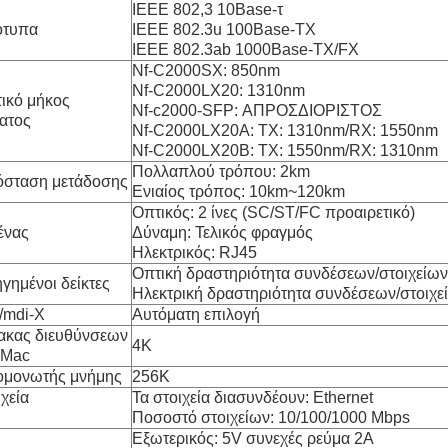
IEEE 802,3 10Base-τ
ότυπα
IEEE 802.3u 100Base-TX
IEEE 802.3ab 1000Base-TX/FX
Nf-C2000SX: 850nm
Nf-C2000LX20: 1310nm
ικό μήκος
Nf-c2000-SFP: ΑΠΡΟΣΔΙΟΡΙΣΤΟΣ
ατος
Nf-C2000LX20A: TX: 1310nm/RX: 1550nm
Nf-C2000LX20B: TX: 1550nm/RX: 1310nm
Πολλαπλού τρόπου: 2km
σταση μετάδοσης
Ενιαίος τρόπος: 10km~120km
Οπτικός: 2 ίνες (SC/ST/FC προαιρετικό)
ένας
Δύναμη: Τελικός φραγμός
Ηλεκτρικός: RJ45
Οπτική δραστηριότητα συνδέσεων/στοιχείων
γημένοι δείκτες
Ηλεκτρική δραστηριότητα συνδέσεων/στοιχε
/mdi-Χ
Αυτόματη επιλογή
ακας διευθύνσεων
4K
 Mac
μονωτής μνήμης
256K
ιχεία
Τα στοιχεία διασυνδέουν: Ethernet
Ποσοστό στοιχείων: 10/100/1000 Mbps
Εξωτερικός: 5V συνεχές ρεύμα 2A