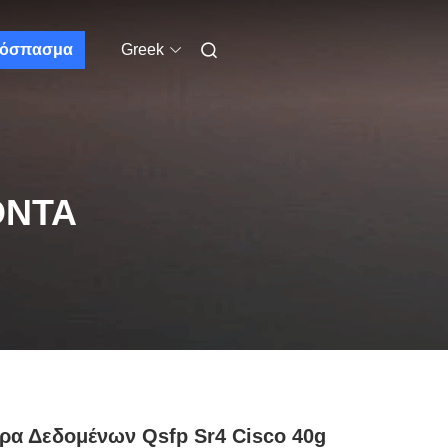
όσπασμα
Greek
ΌΝΤΑ
ρα Δεδομένων Qsfp Sr4 Cisco 40g