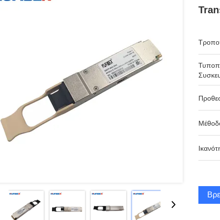
Tran
Τροπο
Τυποπ
Συσκευ
Προθε
Μέθοδ
Ικανότ
Βρε