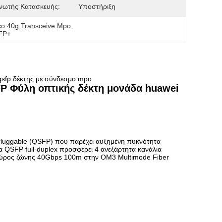
νωτής Κατασκευής:
Υποστήριξη
co 40g Transceive Mpo
, 
FP+
 qsfp δέκτης με σύνδεσμο mpo
 Φύλη οπτικής δέκτη μονάδα huawei
Pluggable (QSFP) που παρέχει αυξημένη πυκνότητα
 QSFP full-duplex προσφέρει 4 ανεξάρτητα κανάλια
ό εύρος ζώνης 40Gbps 100m στην OM3 Multimode Fiber