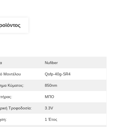
ροϊόντος
α
Nufiber
μό Μοντέλου
Qsfp-40g-SR4
ημα Κύματος:
850nm
τήρας:
ΜΠΟ
ρική Τροφοδοσία:
3.3V
ηση:
1 Έτος