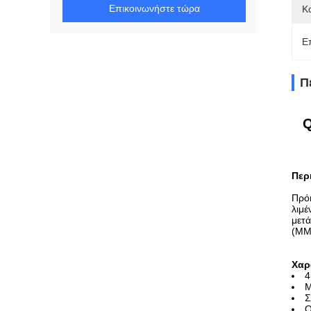
Επικοινωνήστε τώρα
Κ
Ε
Π
Q
Περ
Πρόκ
λιμέ
μετά
(MM
Χαρ
4
Μ
Σ
Ο