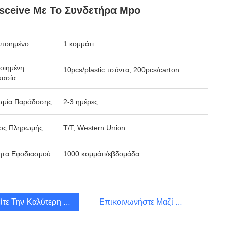
sceive Με Το Συνδετήρα Mpo
ποιημένο:
1 κομμάτι
οιημένη
10pcs/plastic τσάντα, 200pcs/carton
ασία:
σμία Παράδοσης:
2-3 ημέρες
ος Πληρωμής:
T/T, Western Union
ητα Εφοδιασμού:
1000 κομμάτι/εβδομάδα
ίτε Την Καλύτερη Τιμή
Επικοινωνήστε Μαζί Μας