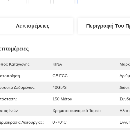
Λεπτομέρειες
Περιγραφή Του Π
επτομέρειες
όπος Καταγωγής
ΚΙΝΑ
Μάρκ
ιστοποίηση
CE FCC
Αριθ
οσοστό Δεδομένων:
40Gb/s
Διάστ
πόσταση:
150 Μέτρα
Συνδε
ύπος Ινών:
Χρηματοοικονομικό Ταμείο
Ηλεκτ
ερμοκρασία Λειτουργίας:
0~70°C
Εγγύ