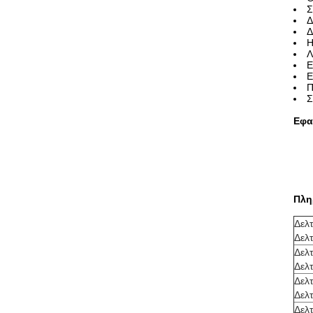
Σ
Δ
Δ
Η
Λ
Ε
Ε
Π
Σ
Εφα
Πλη
Δελ
Δελ
Δελ
Δελ
Δελ
Δελ
Δελ