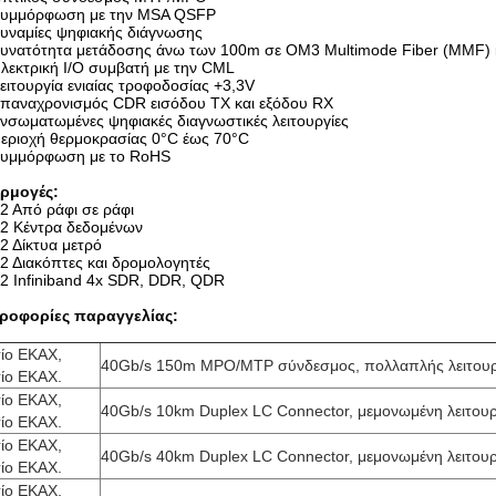
υμμόρφωση με την MSA QSFP
υναμίες ψηφιακής διάγνωσης
υνατότητα μετάδοσης άνω των 100m σε OM3 Multimode Fiber (MMF
λεκτρική I/O συμβατή με την CML
ειτουργία ενιαίας τροφοδοσίας +3,3V
παναχρονισμός CDR εισόδου TX και εξόδου RX
νσωματωμένες ψηφιακές διαγνωστικές λειτουργίες
εριοχή θερμοκρασίας 0°C έως 70°C
υμμόρφωση με το RoHS
ρμογές:
2 Από ράφι σε ράφι
2 Κέντρα δεδομένων
2 Δίκτυα μετρό
2 Διακόπτες και δρομολογητές
2 Infiniband 4x SDR, DDR, QDR
ροφορίες παραγγελίας:
τίο ΕΚΑΧ,
40Gb/s 150m MPO/MTP σύνδεσμος, πολλαπλής λειτουρ
τίο ΕΚΑΧ.
τίο ΕΚΑΧ,
40Gb/s 10km Duplex LC Connector, μεμονωμένη λειτουρ
τίο ΕΚΑΧ.
τίο ΕΚΑΧ,
40Gb/s 40km Duplex LC Connector, μεμονωμένη λειτουρ
τίο ΕΚΑΧ.
τίο ΕΚΑΧ,