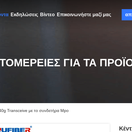
όντα
Εκδηλώσεις
Βίντεο
Επικοινωνήστε μαζί μας
απ
ΤΟΜΈΡΕΙΕΣ ΓΙΑ ΤΑ ΠΡΟΪ
40g Transceive με το συνδετήρα Mpo
Κέντ