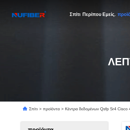
Σπίτι
Περίπου Εμείς.
προϊ
ΛΕΠ
Σπίτι
>
προϊόντα
>
Κέντρα δεδομένων Qsfp Sr4 Cisco 
προϊόντα