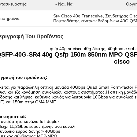
ατασκευαστής:
- Ναι, Ναι.
Οργα
Sr4 Cisco 40g Transceive
, 
Συνδετήρας Cis
πισημαίνω:
Πομποδέκτης κέντρων δεδομένων 40G QS
εριγραφή Του Προϊόντος
qsfp 40g sr cisco 40g δέκτης, 40gbbase sr4
SFP-40G-SR4 40g Qsfp 150m 850nm MPO QSFP
cisco
ιγραφή του προϊόντος:
ειται για παράλληλη οπτική μονάδα 40Gbps Quad Small Form-factor 
νων και εξοικονόμηση συνολικών κόστους συστήματος.Η οπτική μονάδα
δοσης και λήψης, καθένας ικανός για λειτουργία 10Gbps για συνολικ
F) και 150m στην OM4 MMF.
ακτηριστικά:
 ανεξάρτητα κανάλια full-duplex
έχρι 11,2Gbps εύρος ζώνης ανά κανάλι
υνολικό εύρος ζώνης > 40Gbps
πτικός σύνδεσμος MTP/MPO