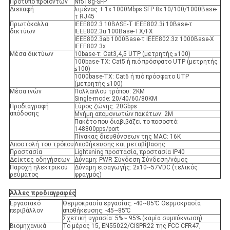
Πρότυπο προϊόντων
Nf518g-SFP
Διεπαφή
λιμένας + 1x 1000Mbps SFP 8x 10/100/1000Base-
τ RJ45
Πρωτόκολλα
IEEE802.3 10BASE-Τ IEEE802.3i 10Base-τ
δικτύων
IEEE802.3u 100Base-TX/FX
IEEE802.3ab 1000Base-τ IEEE802.3z 1000Base-Χ
IEEE802.3x
Μέσα δικτύων
10base-τ: Cat3,4,5 UTP (μετρητής ≤100)
100base-TX: Cat5 ή πιό πρόσφατο UTP (μετρητής
≤100)
1000base-TX: Cat6 ή πιό πρόσφατο UTP
(μετρητής ≤100)
Μέσα ινών
Πολλαπλού τρόπου: 2KM
Single-mode: 20/40/60/80KM
Προδιαγραφή
Εύρος ζώνης: 20Gbps
απόδοσης
Μνήμη απομονωτών πακέτων: 2M
Πακέτο που διαβιβάζει το ποσοστό:
148800pps/port
Πίνακας διευθύνσεων της MAC: 16K
Αποστολή του τρόπου
Αποθήκευσης και μεταβίβασης
Προστασία
Lightening προστασία, προστασία IP40
Δείκτες οδηγήσεων
Δύναμη: PWR Σύνδεση Σύνδεση/νόμος
Παροχή ηλεκτρικού
Δύναμη εισαγωγής: 2x10~57VDC (τελικός
ρεύματος
φραγμός)
Άλλες προδιαγραφές
Εργασιακό
Θερμοκρασία εργασίας: -40~85℃ Θερμοκρασία
περιβάλλον
αποθήκευσης: -45~85℃
Σχετική υγρασία: 5%~ 95% (καμία συμπύκνωση)
Βιομηχανικά
Το μέρος 15, EN55022/CISPR22 της FCC CFR47,