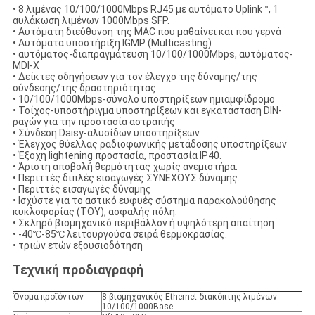
• 8 λιμένας 10/100/1000Mbps RJ45 με αυτόματο Uplink™, 1
αυλάκωση λιμένων 1000Mbps SFP.
• Αυτόματη διεύθυνση της MAC που μαθαίνει και που γερνά
• Αυτόματα υποστήριξη IGMP (Multicasting)
• αυτόματος-διαπραγμάτευση 10/100/1000Mbps, αυτόματος-
MDI-Χ
• Δείκτες οδηγήσεων για τον έλεγχο της δύναμης/της
σύνδεσης/της δραστηριότητας
• 10/100/1000Mbps-σύνολο υποστηρίξεων ημιαμφίδρομο
• Τοίχος-υποστήριγμα υποστηρίξεων και εγκατάσταση DIN-
ραγών για την προστασία αστραπής
• Σύνδεση Daisy-αλυσίδων υποστηρίξεων
• Έλεγχος θύελλας ραδιοφωνικής μετάδοσης υποστηρίξεων
• Έξοχη lightening προστασία, προστασία IP40.
• Άριστη αποβολή θερμότητας χωρίς ανεμιστήρα.
• Περιττές διπλές εισαγωγές ΣΥΝΕΧΟΥΣ δύναμης.
• Περιττές εισαγωγές δύναμης
• Ισχύστε για το αστικό ευφυές σύστημα παρακολούθησης
κυκλοφορίας (ΤΟΥ), ασφαλής πόλη.
• Σκληρό βιομηχανικό περιβάλλον ή υψηλότερη απαίτηση
• -40℃-85℃ λειτουργούσα σειρά θερμοκρασίας.
• τριών ετών εξουσιοδότηση
Τεχνική προδιαγραφή
Όνομα προϊόντων
8 βιομηχανικός Ethernet διακόπτης λιμένων
10/100/1000Base