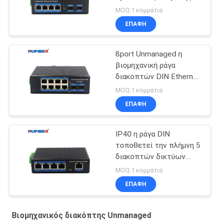
διακόπτης Ethernet
MOQ:1 κομμάτια
ραγών DIN
ΕΠΑΦΉ
8port Unmanaged η
βιομηχανική ράγα
διακοπτών DIN Ethernet
διακοπτών βιομηχανική
MOQ:1 κομμάτια
τοποθετεί
ΕΠΑΦΉ
IP40 η ράγα DIN
τοποθετεί την πλήμνη 5
διακοπτών δικτύων
διεπαφή Gigabit Rj45
MOQ:1 κομμάτια
UTP λιμένων
ΕΠΑΦΉ
Βιομηχανικός διακόπτης Unmanaged