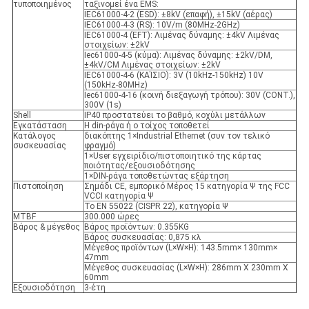
τυποποιημένος
ταξινομεί ένα EMS:
IEC61000-4-2 (ESD): ±8kV (επαφή), ±15kV (αέρας)
IEC61000-4-3 (RS): 10V/m (80MHz-2GHz)
IEC61000-4 (EFT): Λιμένας δύναμης: ±4kV Λιμένας
στοιχείων: ±2kV
Iec61000-4-5 (κύμα): Λιμένας δύναμης: ±2kV/DM,
±4kV/CM Λιμένας στοιχείων: ±2kV
IEC61000-4-6 (ΚΑΊΣΙΟ): 3V (10kHz-150kHz) 10V
(150kHz-80MHz)
Iec61000-4-16 (κοινή διεξαγωγή τρόπου): 30V (CONT.),
300V (1s)
Shell
IP40 προστατεύει το βαθμό, κοχύλι μετάλλων
Εγκατάσταση
Η din-ράγα ή ο τοίχος τοποθετεί
Κατάλογος
διακόπτης 1×Industrial Ethernet (συν τον τελικό
συσκευασίας
φραγμό)
1×User εγχειρίδιο/πιστοποιητικό της κάρτας
ποιότητας/εξουσιοδότησης
1×DIN-ράγα τοποθετώντας εξάρτηση
Πιστοποίηση
Σημάδι CE, εμπορικό Μέρος 15 κατηγορία Ψ της FCC
VCCI κατηγορία Ψ
Το EN 55022 (CISPR 22), κατηγορία Ψ
MTBF
300.000 ώρες
Βάρος & μέγεθος
Βάρος προϊόντων: 0.355KG
Βάρος συσκευασίας: 0,875 κλ
Μέγεθος προϊόντων (L×W×H): 143.5mm× 130mm×
47mm
Μέγεθος συσκευασίας (L×W×H): 286mm X 230mm X
60mm
Εξουσιοδότηση
3-έτη