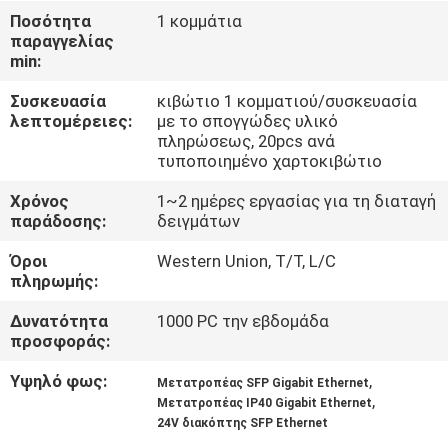
ΈΛΕΓΧΟΣ
Ποσότητα
1 κομμάτια
παραγγελίας
min:
ΜΑΣ
Συσκευασία
κιβώτιο 1 κομματιού/συσκευασία
ΕΛΆΤΕ
λεπτομέρειες:
με το σπογγώδες υλικό
ΣΕ
πληρώσεως, 20pcs ανά
τυποποιημένο χαρτοκιβώτιο
ΕΠΑΦΉ
Χρόνος
1~2 ημέρες εργασίας για τη διαταγή
ΜΕ
παράδοσης:
δειγμάτων
Όροι
Western Union, T/T, L/C
ΕΙΔΉΣΕΙΣ
πληρωμής:
Δυνατότητα
1000 PC την εβδομάδα
ΖΗΤΉΣΤΕ
προσφοράς:
ΈΝΑ
Υψηλό φως:
,
Μετατροπέας SFP Gigabit Ethernet
,
ΑΠΌΣΠΑΣΜΑ
Μετατροπέας IP40 Gigabit Ethernet
24V διακόπτης SFP Ethernet