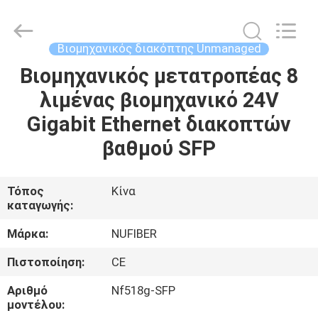
Digital
Technology
Co.,Ltd.
All
Rights
Βιομηχανικός διακόπτης Unmanaged
Reserved.
Developed
Βιομηχανικός μετατροπέας 8
ΣΠΊΤΙ
by
ECER
λιμένας βιομηχανικό 24V
ΠΡΟΪΌΝΤΑ
Gigabit Ethernet διακοπτών
βαθμού SFP
ΠΕΡΊΠΟΥ
ΕΜΕΊΣ
Τόπος
Κίνα
καταγωγής:
ΓΎΡΟΣ
Μάρκα:
NUFIBER
ΕΡΓΟΣΤΑΣΊΩΝ
Πιστοποίηση:
CE
Αριθμό
Nf518g-SFP
ΠΟΙΟΤΙΚΌΣ
μοντέλου: