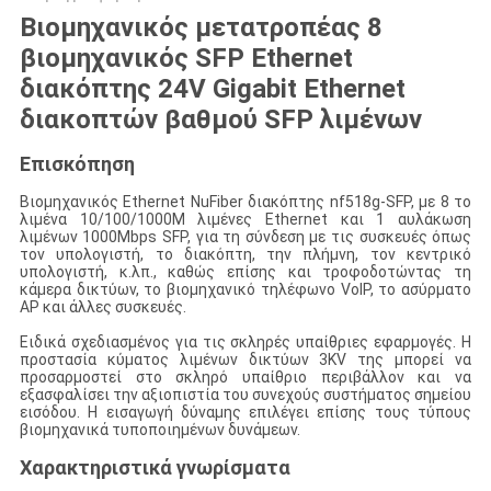
Βιομηχανικός μετατροπέας 8
βιομηχανικός SFP Ethernet
διακόπτης 24V Gigabit Ethernet
διακοπτών βαθμού SFP λιμένων
Επισκόπηση
Βιομηχανικός Ethernet NuFiber διακόπτης nf518g-SFP, με 8 το
λιμένα 10/100/1000M λιμένες Ethernet και 1 αυλάκωση
λιμένων 1000Mbps SFP, για τη σύνδεση με τις συσκευές όπως
τον υπολογιστή, το διακόπτη, την πλήμνη, τον κεντρικό
υπολογιστή, κ.λπ., καθώς επίσης και τροφοδοτώντας τη
κάμερα δικτύων, το βιομηχανικό τηλέφωνο VoIP, το ασύρματο
AP και άλλες συσκευές.
Ειδικά σχεδιασμένος για τις σκληρές υπαίθριες εφαρμογές. Η
προστασία κύματος λιμένων δικτύων 3KV της μπορεί να
προσαρμοστεί στο σκληρό υπαίθριο περιβάλλον και να
εξασφαλίσει την αξιοπιστία του συνεχούς συστήματος σημείου
εισόδου. Η εισαγωγή δύναμης επιλέγει επίσης τους τύπους
βιομηχανικά τυποποιημένων δυνάμεων.
Χαρακτηριστικά γνωρίσματα