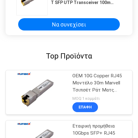
T SFP UTP Transceiver 100m
Gigabit Ethernet
Να συνεχίσει
Top Προϊόντα
OEM 10G Copper RJ45
Μοντέλο 30m Marvell
Τσιπσέτ Ράτ Ματς
λειτουργία
MOQ:1 κομμάτι
ΕΠΑΦΉ
Εταιρική προμήθεια
10Gbps SFP+ RJ45