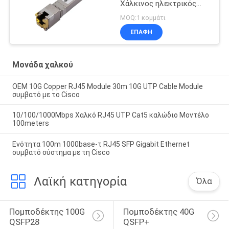
Χάλκινος ηλεκτρικός
δέκτης δέκτη 10Gbase-
MOQ:1 κομμάτι
T Χαλκού 30m
ΕΠΑΦΉ
Μονάδα χαλκού
OEM 10G Copper RJ45 Module 30m 10G UTP Cable Module
συμβατό με το Cisco
10/100/1000Mbps Χαλκό RJ45 UTP Cat5 καλώδιο Μοντέλο
100meters
Ενότητα 100m 1000base-τ RJ45 SFP Gigabit Ethernet
συμβατό σύστημα με τη Cisco
Λαϊκή κατηγορία
Όλα
Πομποδέκτης 100G 
Πομποδέκτης 40G 
QSFP28
QSFP+