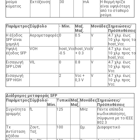
ρεύμα
Εκτόξευση
30
mA
Η θερμή πρίζα
κύματος
είναι υψηλότερη
από το σταθερό
ρεύμα.
Παράμετρος
Σύμβολο
- Μίνι.
Μαξ.
Μονάδες
Σημειώσεις/
Μαξ.
Πρόϋποθέσεις
Η έξοδος
Αερομεταφορές
0
0.5
V
4.7 χλμ. έως
SFP είναι
10 χλμ. προς το
χαμηλή
host_Vcc.
Υψηλή
VOH
host_Vcc
host_Vcc
V
4.7 χλμ. έως
έξοδος SFP
-0.5
+ 0.3
10 χλμ. προς το
host_Vcc.
Εισαγωγή
VIL
0
0.8
V
4.7 χλμ. έως
SFP LOW
10 χλμ. προς
Vcc.
Εισαγωγή
2
Vcc +
V
4.7 χλμ. έως
SFP HIGH
0,3 V
10 χλμ. προς
Vcc.
Διάδρομος μεταφοράς SFP
Παράμετρος
Σύμβολο
-
Τυπικό
Μαξ.
Μονάδες
Σημειώσεις/
Μίνι.
Μαξ.
Πρόϋποθέσεις
Συχνότητα
fL
125
MHz
Πέντε επίπεδα
γραμμής
κωδικοποίησης,
σύμφωνα με το IEEE
802.3
Tx
Ζουτ,
100
Ωμ.
Διαφορετικό
Αντίσταση
Τεξ.
εξόδου