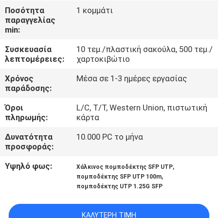
ΈΛΕΓΧΟΣ
Ποσότητα
1 κομμάτι
παραγγελίας
min:
ΜΑΣ
Συσκευασία
10 τεμ./πλαστική σακούλα, 500 τεμ./
ΕΛΆΤΕ
λεπτομέρειες:
χαρτοκιβώτιο
ΣΕ
Χρόνος
Μέσα σε 1-3 ημέρες εργασίας
ΕΠΑΦΉ
παράδοσης:
ΜΕ
Όροι
L/C, T/T, Western Union, πιστωτική
πληρωμής:
κάρτα
ΕΙΔΉΣΕΙΣ
Δυνατότητα
10.000 PC το μήνα
προσφοράς:
ΖΗΤΉΣΤΕ
Υψηλό φως:
,
Χάλκινος πομποδέκτης SFP UTP
,
πομποδέκτης SFP UTP 100m
ΈΝΑ
πομποδέκτης UTP 1.25G SFP
ΑΠΌΣΠΑΣΜΑ
ΚΑΛΎΤΕΡΗ ΤΙΜΉ