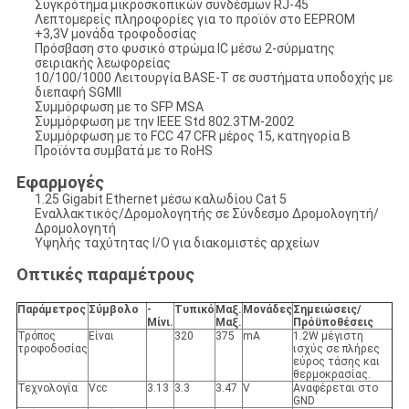
Συγκρότημα μικροσκοπικών συνδέσμων RJ-45
Λεπτομερείς πληροφορίες για το προϊόν στο EEPROM
+3,3V μονάδα τροφοδοσίας
Πρόσβαση στο φυσικό στρώμα IC μέσω 2-σύρματης
σειριακής λεωφορείας
10/100/1000 Λειτουργία BASE-T σε συστήματα υποδοχής με
διεπαφή SGMII
Συμμόρφωση με το SFP MSA
Συμμόρφωση με την IEEE Std 802.3TM-2002
Συμμόρφωση με το FCC 47 CFR μέρος 15, κατηγορία Β
Προϊόντα συμβατά με το RoHS
Εφαρμογές
1.25 Gigabit Ethernet μέσω καλωδίου Cat 5
Εναλλακτικός/Δρομολογητής σε Σύνδεσμο Δρομολογητή/
Δρομολογητή
Υψηλής ταχύτητας I/O για διακομιστές αρχείων
Οπτικές παραμέτρους
Παράμετρος
Σύμβολο
-
Τυπικό
Μαξ.
Μονάδες
Σημειώσεις/
Μίνι.
Μαξ.
Πρόϋποθέσεις
Τρόπος
Είναι
320
375
mA
1.2W μέγιστη
τροφοδοσίας
ισχύς σε πλήρες
εύρος τάσης και
θερμοκρασίας.
Τεχνολογία
Vcc
3.13
3.3
3.47
V
Αναφέρεται στο
GND