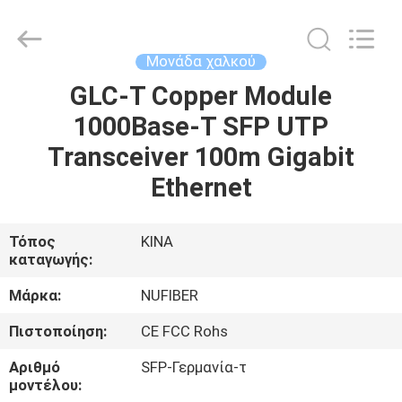
Digital
Technology
Co.,Ltd.
All
Rights
Μονάδα χαλκού
Reserved.
Developed
by
GLC-T Copper Module
ΣΠΊΤΙ
ECER
1000Base-T SFP UTP
ΠΡΟΪΌΝΤΑ
Transceiver 100m Gigabit
Ethernet
ΠΕΡΊΠΟΥ
ΕΜΕΊΣ
Τόπος
ΚΙΝΑ
καταγωγής:
ΓΎΡΟΣ
Μάρκα:
NUFIBER
ΕΡΓΟΣΤΑΣΊΩΝ
Πιστοποίηση:
CE FCC Rohs
Αριθμό
SFP-Γερμανία-τ
ΠΟΙΟΤΙΚΌΣ
μοντέλου: