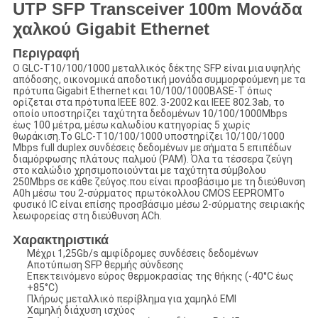
UTP SFP Transceiver 100m Μονάδα
χαλκού Gigabit Ethernet
Περιγραφή
Ο GLC-T10/100/1000 μεταλλικός δέκτης SFP είναι μια υψηλής
απόδοσης, οικονομικά αποδοτική μονάδα συμμορφούμενη με τα
πρότυπα Gigabit Ethernet και 10/100/1000BASE-T όπως
ορίζεται στα πρότυπα IEEE 802. 3-2002 και IEEE 802.3ab, το
οποίο υποστηρίζει ταχύτητα δεδομένων 10/100/1000Mbps
έως 100 μέτρα, μέσω καλωδίου κατηγορίας 5 χωρίς
θωράκιση.Το GLC-T10/100/1000 υποστηρίζει 10/100/1000
Mbps full duplex συνδέσεις δεδομένων με σήματα 5 επιπέδων
διαμόρφωσης πλάτους παλμού (PAM). Όλα τα τέσσερα ζεύγη
στο καλώδιο χρησιμοποιούνται με ταχύτητα σύμβολου
250Mbps σε κάθε ζεύγος.που είναι προσβάσιμο με τη διεύθυνση
A0h μέσω του 2-σύρματος πρωτόκολλου CMOS EEPROMΤο
φυσικό IC είναι επίσης προσβάσιμο μέσω 2-σύρματης σειριακής
λεωφορείας στη διεύθυνση ACh.
Χαρακτηριστικά
Μέχρι 1,25Gb/s αμφίδρομες συνδέσεις δεδομένων
Αποτύπωση SFP θερμής σύνδεσης
Επεκτεινόμενο εύρος θερμοκρασίας της θήκης (-40°C έως
+85°C)
Πλήρως μεταλλικό περίβλημα για χαμηλό EMI
Χαμηλή διάχυση ισχύος