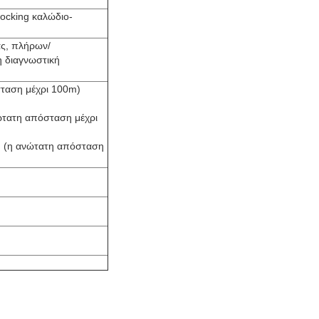
locking καλώδιο-
ς, πλήρων/
η διαγνωστική
σταση μέχρι 100m)
ώτατη απόσταση μέχρι
μm (η ανώτατη απόσταση