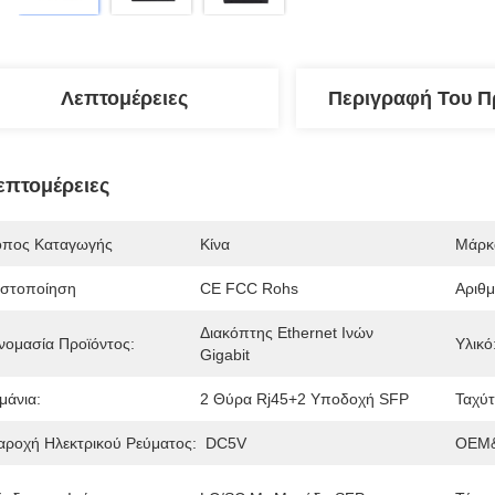
Λεπτομέρειες
Περιγραφή Του Π
επτομέρειες
όπος Καταγωγής
Κίνα
Μάρκ
ιστοποίηση
CE FCC Rohs
Αριθ
Διακόπτης Ethernet Ινών 
νομασία Προϊόντος:
Υλικό
Gigabit
μάνια:
2 Θύρα Rj45+2 Υποδοχή SFP
Ταχύτ
αροχή Ηλεκτρικού Ρεύματος:
DC5V
OEM