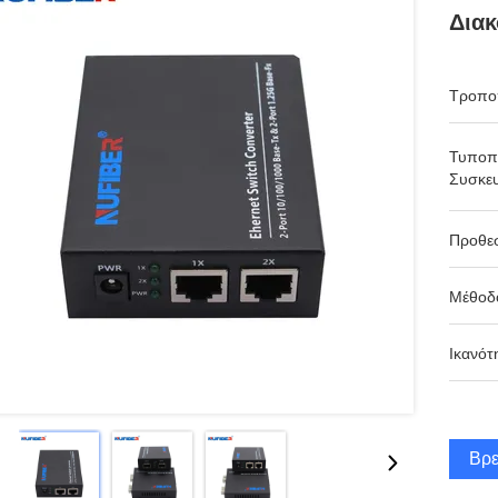
Διακ
Τροπο
Τυποπ
Συσκευ
Προθε
Μέθοδ
Ικανότ
Βρε