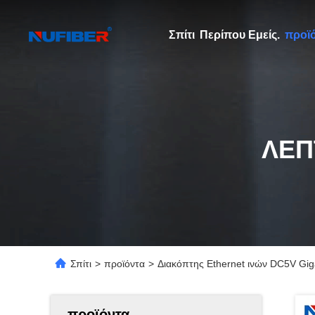
Σπίτι
Περίπου Εμείς.
προϊ
ΛΕΠ
Σπίτι
>
προϊόντα
>
Διακόπτης Ethernet ινών DC5V Giga
προϊόντα