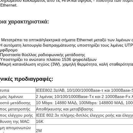
ληρωμένου κυκλώματος από τις ΗΠΑ και υψηλός - ποιότητα των πομποδ
 Ethernet.
ια χαρακτηριστικά:
►
Μετατρέπει τα οπτικά/ηλεκτρικά σήματα Ethernet μεταξύ των λιμένων
υτόματη λειτουργία διαπραγμάτευσης υποστηρίζει τους λιμένες UTP 
αμφίδρομο
Προστασία θύελλας ραδιοφωνικής μετάδοσης
Υποστηρίζει το ανώτατο πλαίσιο 1536 ψηφιολέξεων
Μικρή κατανάλωση ισχύος (3W), χαμηλή θερμότητα, καλή σταθερότητ
χνικές προδιαγραφές:
τυπα
IEEE802.3z/AB, 10/100/1000Base-τ και 1000Base-
θμός λιμένων
2 λιμένας 10/100/1000Base-Tx και 2 1000Base-Fx 
οστό μετάδοσης
10 Mbps: 14880 ΜΑΔ, 100Mbps: 148800 ΜΑΔ, 10
πος μετατροπής
Αποθήκευσης και μεταβίβασης
πος ελέγχου ροής
IEEE 802.3x πλήρης-διπλός έλεγχος ροής και έλεγ
ύθυνση της MAC
16K
μη απομονωτών
2M