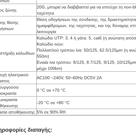
ισίων
20G, μπορεί να διαβιβαστεί για να επιτύχει τη non-b
ος ζώνης
ταχύτητα
Θέση οδηγήσεων της σύνδεσης, της δραστηριότητα
κτης θέσης
ημιαμφίδρομων, της ταχύτητας, και της δύναμης στ
γήσεων
λειτουργία
Καλώδιο UTP: 3, 4 ή γάτα. 5, cat6 (η ανώτατη από
Καλώδιο ινών:
Πολλαπλού τρόπου ίνα: 50/125, 62.5/125μm (η αν
στήριξη καλωδίων
550m)
Ενιαία ίνα τρόπου: 8/125, 8.7/125, 9/125, 10/125
μέχρι 100km)
οχή ηλεκτρικού
AC100 ~240V, 50~60Hz DC5V 2A
ματος
τουργούσα
0 °C σε +70 °C
μοκρασία
μοκρασία
-20 °C σε +80 °C
θήκευσης
ασία αποθήκευσης
5% σε 90% RH
ηροφορίες διαταγής: