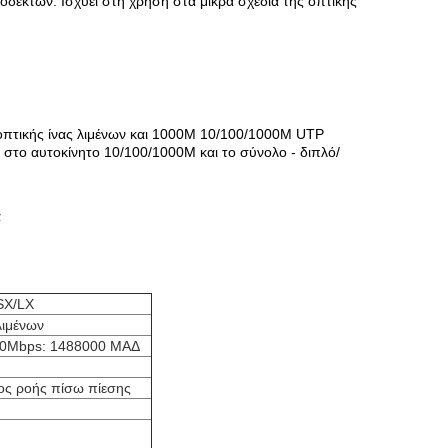
εκτών. Ισχύει στη χρήση στα μικρά σχέδια της οπτικής
 οπτικής ίνας λιμένων και 1000M 10/100/1000M UTP
στο αυτοκίνητο 10/100/1000M και το σύνολο - διπλό/
α
SX/LX
λιμένων
00Mbps: 1488000 ΜΑΔ
χος ροής πίσω πίεσης