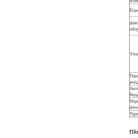
πλα
Εύρ
Δεί
οδη
Υπο
Παρ
ρεύ
Λει
θερ
Θερ
απο
Υγρ
Πλ