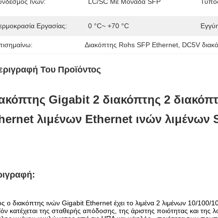
ύνδεσμος Ινών:
LC/SC Με Μονάδα SFP
Τύπος
ερμοκρασία Εργασίας:
0 °C~ +70 °C
Εγγύ
πισημαίνω:
Διακόπτης Rohs SFP Ethernet
, 
DC5V διακό
εριγραφή Του Προϊόντος
ακόπτης Gigabit 2 διακόπτης 2 διακόπ
hernet λιμένων Ethernet ινών λιμένων
ριγραφή
:
ς ο διακόπτης ινών Gigabit Ethernet έχει το λιμένα 2 λιμένων 10/100
όν κατέχεται της σταθερής απόδοσης, της άριστης ποιότητας και της 