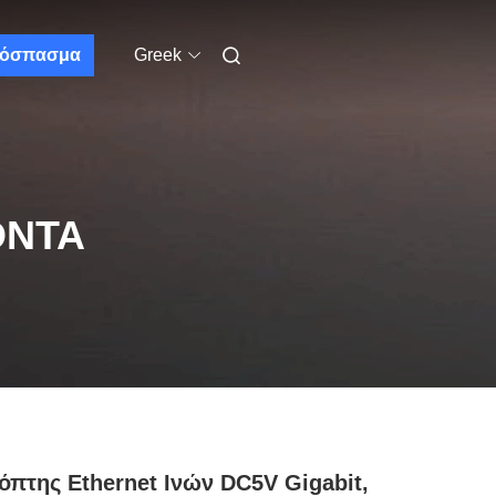
όσπασμα
Greek
ΌΝΤΑ
όπτης Ethernet Ινών DC5V Gigabit,