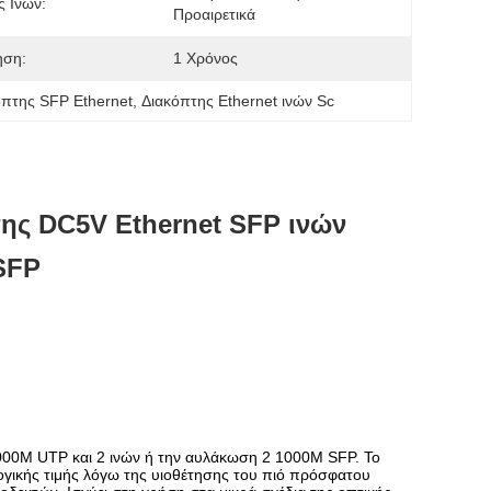
 Ινών:
Προαιρετικά
ηση:
1 Χρόνος
πτης SFP Ethernet
, 
Διακόπτης Ethernet ινών Sc
της DC5V Ethernet SFP ινών
 SFP
/1000M UTP και 2 ινών ή την αυλάκωση 2 1000M SFP. Το
λογικής τιμής λόγω της υιοθέτησης του πιό πρόσφατου