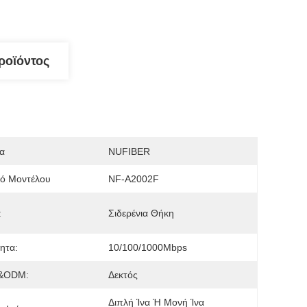
ροϊόντος
α
NUFIBER
μό Μοντέλου
NF-A2002F
:
Σιδερένια Θήκη
ητα:
10/100/1000Mbps
&ODM:
Δεκτός
Διπλή Ίνα Ή Μονή Ίνα 