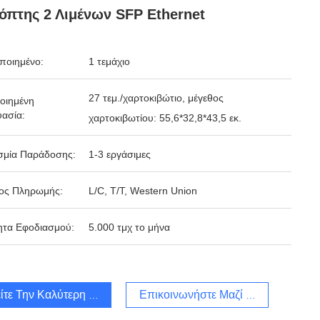
όπτης 2 Λιμένων SFP Ethernet
ποιημένο:
1 τεμάχιο
27 τεμ./χαρτοκιβώτιο, μέγεθος
οιημένη
ασία:
χαρτοκιβωτίου: 55,6*32,8*43,5 εκ.
σμία Παράδοσης:
1-3 εργάσιμες
ος Πληρωμής:
L/C, T/T, Western Union
ητα Εφοδιασμού:
5.000 τμχ το μήνα
ίτε Την Καλύτερη Τιμή
Επικοινωνήστε Μαζί Μας