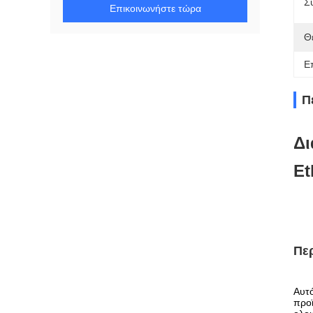
Σ
Επικοινωνήστε τώρα
Θ
Ε
Π
Δι
Et
Πε
Αυτό
προϊ