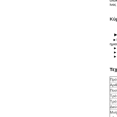
ολοκ
ίνας
Κύρ
►Η α
ημι
►
►
►
Τε
Πρό
Αρι
Ποσ
Τρό
Τρό
Διε
Μνή