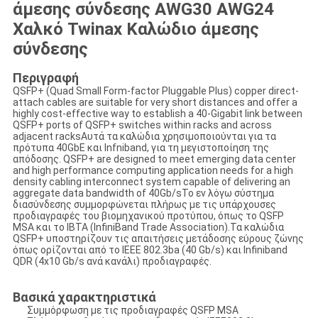
άμεσης σύνδεσης AWG30 AWG24
Χαλκό Twinax Καλώδιο άμεσης
σύνδεσης
Περιγραφή
QSFP+ (Quad Small Form-factor Pluggable Plus) copper direct-
attach cables are suitable for very short distances and offer a
highly cost-effective way to establish a 40-Gigabit link between
QSFP+ ports of QSFP+ switches within racks and across
adjacent racksΑυτά τα καλώδια χρησιμοποιούνται για τα
πρότυπα 40GbE και Infniband, για τη μεγιστοποίηση της
απόδοσης. QSFP+ are designed to meet emerging data center
and high performance computing application needs for a high
density cabling interconnect system capable of delivering an
aggregate data bandwidth of 40Gb/sΤο εν λόγω σύστημα
διασύνδεσης συμμορφώνεται πλήρως με τις υπάρχουσες
προδιαγραφές του βιομηχανικού προτύπου, όπως το QSFP
MSA και το IBTA (InfiniBand Trade Association).Τα καλώδια
QSFP+ υποστηρίζουν τις απαιτήσεις μετάδοσης εύρους ζώνης
όπως ορίζονται από το IEEE 802.3ba (40 Gb/s) και Infiniband
QDR (4x10 Gb/s ανά κανάλι) προδιαγραφές.
Βασικά χαρακτηριστικά
Συμμόρφωση με τις προδιαγραφές QSFP MSA