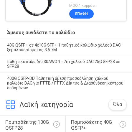
MOQ:1 κομμάτι
ΕΠΑΦΉ
Άμεσος συνδέστε το καλώδιο
40G QSFP+ σε 4x10G SFP+ 1 παθητικό καλώδιο χαλκού DAC
ξεμπλοκαρίσματος 3 5 7M
παθητικό καλώδιο 30AWG 1 - 7m χαλκού DAC 25G SFP28 σε
SFP28
400G QSFP-DD Παθητική άμεση προσκόλληση χαλκού
καλώδιο DAC για FTTB / FTTX Δίκτυο & Διασύνδεση κέντρου
δεδομένων
Λαϊκή κατηγορία
Όλα
Πομποδέκτης 100G 
Πομποδέκτης 40G 
QSFP28
QSFP+