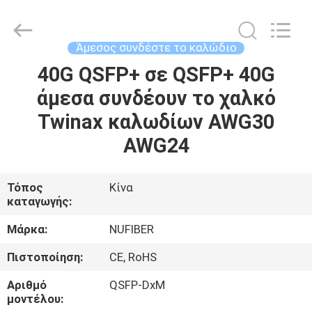
Fivision
Digital
Technology
Co.,Ltd.
All
Άμεσος συνδέστε το καλώδιο
Rights
Reserved.
Developed
40G QSFP+ σε QSFP+ 40G
ΣΠΊΤΙ
by
ECER
άμεσα συνδέουν το χαλκό
ΠΡΟΪΌΝΤΑ
Twinax καλωδίων AWG30
AWG24
ΠΕΡΊΠΟΥ
ΕΜΕΊΣ
Τόπος
Κίνα
καταγωγής:
ΓΎΡΟΣ
Μάρκα:
NUFIBER
ΕΡΓΟΣΤΑΣΊΩΝ
Πιστοποίηση:
CE, RoHS
Αριθμό
QSFP-DxM
ΠΟΙΟΤΙΚΌΣ
μοντέλου: