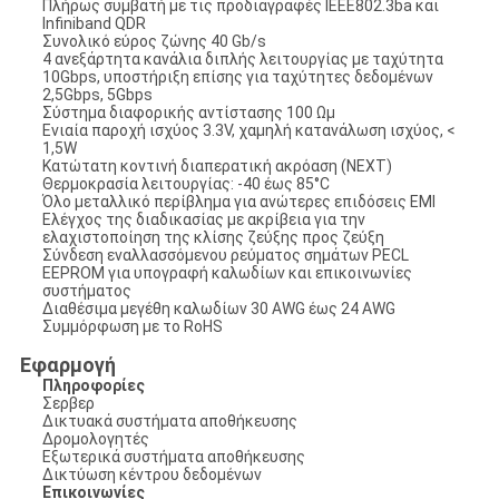
Πλήρως συμβατή με τις προδιαγραφές IEEE802.3ba και
Infiniband QDR
Συνολικό εύρος ζώνης 40 Gb/s
4 ανεξάρτητα κανάλια διπλής λειτουργίας με ταχύτητα
10Gbps, υποστήριξη επίσης για ταχύτητες δεδομένων
2,5Gbps, 5Gbps
Σύστημα διαφορικής αντίστασης 100 Ωμ
Ενιαία παροχή ισχύος 3.3V, χαμηλή κατανάλωση ισχύος, <
1,5W
Κατώτατη κοντινή διαπερατική ακρόαση (NEXT)
Θερμοκρασία λειτουργίας: -40 έως 85°C
Όλο μεταλλικό περίβλημα για ανώτερες επιδόσεις EMI
Ελέγχος της διαδικασίας με ακρίβεια για την
ελαχιστοποίηση της κλίσης ζεύξης προς ζεύξη
Σύνδεση εναλλασσόμενου ρεύματος σημάτων PECL
EEPROM για υπογραφή καλωδίων και επικοινωνίες
συστήματος
Διαθέσιμα μεγέθη καλωδίων 30 AWG έως 24 AWG
Συμμόρφωση με το RoHS
Εφαρμογή
Πληροφορίες
Σερβερ
Δικτυακά συστήματα αποθήκευσης
Δρομολογητές
Εξωτερικά συστήματα αποθήκευσης
Δικτύωση κέντρου δεδομένων
Επικοινωνίες