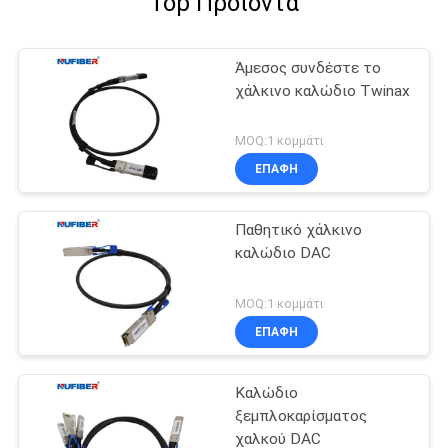
Top Προϊόντα
Άμεσος συνδέστε το
χάλκινο καλώδιο Twinax
MOQ:1 κομμάτι
ΕΠΑΦΉ
Παθητικό χάλκινο
καλώδιο DAC
MOQ:1 κομμάτι
ΕΠΑΦΉ
Καλώδιο
ξεμπλοκαρίσματος
χαλκού DAC