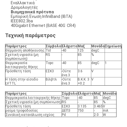
Εναλλακτικά
Δρομολογητές
Βιομηχανικά πρότυπα
Εμπορική Ένωση InfiniBand (IBTA)
IEEE802.3ba
40Gigabit Ethernet (BASE 40G ̇ CR4)
Τεχνική παράμετρος
Παράμετρος
Σύμβολο
Ελάχιστο
Μαξ
Μονάδα
Σημείωση
Θέρμανση αποθήκευσης
Tst
-40
125
degC
Σχετική υγρασία (μη
RS
-
85
%
συμπύκνωση)
Θερμοκρασία
Topc
-40
85
degC
1
λειτουργικής θήκης
Πρόσθετη τάση
ΕΣΚ3
-Ούτε
3.6
V
ένα.3
Η τάση στην είσοδο
Βίλβτλ
-Ούτε
Β.Κ.Κ. 3
V
LVTTL
ένα.3
+0.2
Παράμετρος
Σύμβολο
Ελάχιστο
Μαξ
Μονάδα
Θερμοκρασία λειτουργικής θήκης
Topc
-40
85
degC
Σχετική υγρασία (μη συμπύκνωση)
RS
-
85
%
Πρόσθετη τάση
ΕΣΚ3
3.135
3.465
V
ρεύμα τροφοδοσίας
ΔΕΠ3
750
-
mA
Συνολική κατανάλωση ισχύος
Pd
-
2.0
W