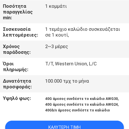
ΈΛΕΓΧΟΣ
Ποσότητα
1 κομμάτι
παραγγελίας
min:
ΜΑΣ
Συσκευασία
1 τεμάχιο καλώδιο συσκευάζεται
ΕΛΆΤΕ
λεπτομέρειες:
σε 1 κουτί,
ΣΕ
Χρόνος
2~3 μέρες
ΕΠΑΦΉ
παράδοσης:
ΜΕ
Όροι
T/T, Western Union, L/C
πληρωμής:
ΕΙΔΉΣΕΙΣ
Δυνατότητα
100.000 τμχ το μήνα
προσφοράς:
ΖΗΤΉΣΤΕ
Υψηλό φως:
,
40G άμεσος συνδέστε το καλώδιο AWG30
,
40G άμεσος συνδέστε το καλώδιο AWG24
ΈΝΑ
40Gb/s άμεσος συνδέστε το καλώδιο
ΑΠΌΣΠΑΣΜΑ
ΚΑΛΎΤΕΡΗ ΤΙΜΉ