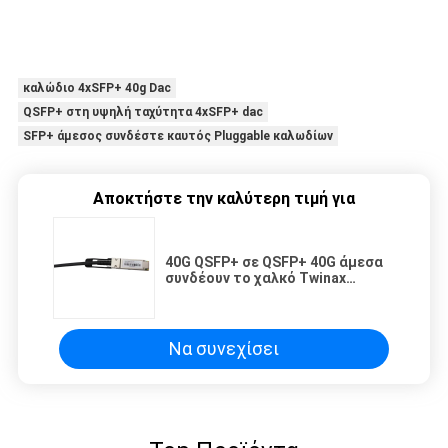
καλώδιο 4xSFP+ 40g Dac
QSFP+ στη υψηλή ταχύτητα 4xSFP+ dac
SFP+ άμεσος συνδέστε καυτός Pluggable καλωδίων
Αποκτήστε την καλύτερη τιμή για
40G QSFP+ σε QSFP+ 40G άμεσα
συνδέουν το χαλκό Twinax
καλωδίων AWG30 AWG24
Να συνεχίσει