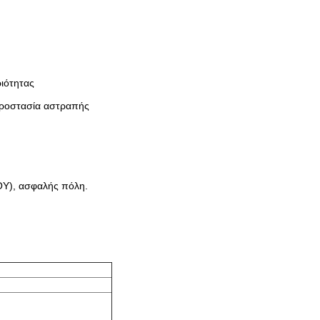
ριότητας
προστασία αστραπής
ΟΥ), ασφαλής πόλη.