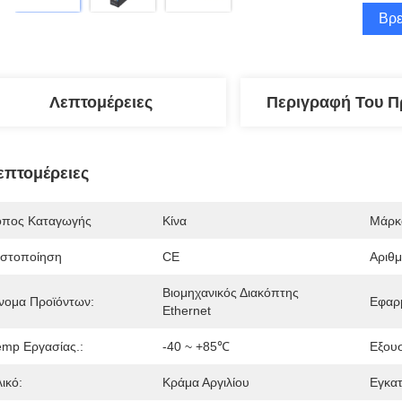
Βρε
Λεπτομέρειες
Περιγραφή Του Π
επτομέρειες
όπος Καταγωγής
Κίνα
Μάρκ
ιστοποίηση
CE
Αριθ
Βιομηχανικός Διακόπτης 
νομα Προϊόντων:
Εφαρ
Ethernet
emp Εργασίας.:
-40 ~ +85℃
Εξου
ικό:
Κράμα Αργιλίου
Εγκα