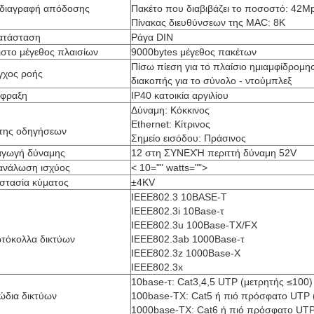
διαγραφή απόδοσης
Πακέτο που διαβιβάζει το ποσοστό: 42M
Πίνακας διευθύνσεων της MAC: 8K
ατάσταση
Ράγα DIN
ιστο μέγεθος πλαισίων
9000bytes μέγεθος πακέτων
Πίσω πίεση για το πλαίσιο ημιαμφίδρομης
γχος ροής
διακοπής για το σύνολο - ντούμπλεξ
ίφραξη
IP40 κατοικία αργιλίου
Δύναμη: Κόκκινος
Ethernet: Κίτρινος
κτης οδηγήσεων
Σημείο εισόδου: Πράσινος
αγωγή δύναμης
12 στη ΣΥΝΕΧΉ περιττή δύναμη 52V
ανάλωση ισχύος
< 10="" watts="">
στασία κύματος
±4KV
IEEE802.3 10BASE-Τ
IEEE802.3i 10Base-τ
IEEE802.3u 100Base-TX/FX
τόκολλα δικτύων
IEEE802.3ab 1000Base-τ
IEEE802.3z 1000Base-Χ
IEEE802.3x
10base-τ: Cat3,4,5 UTP (μετρητής ≤100)
ώδια δικτύων
100base-TX: Cat5 ή πιό πρόσφατο UTP 
1000base-TX: Cat6 ή πιό πρόσφατο UTP