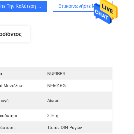
ίτε Την Καλύτερη Τιμή
Επικοινωνήστε Μαζί Μας
ροϊόντος
α
NUFIBER
μό Μοντέλου
NF5016G
μογή:
Δίκτυο
σιοδότηση:
3 Έτη
τάσταση:
Τύπος DIN-Ραγών