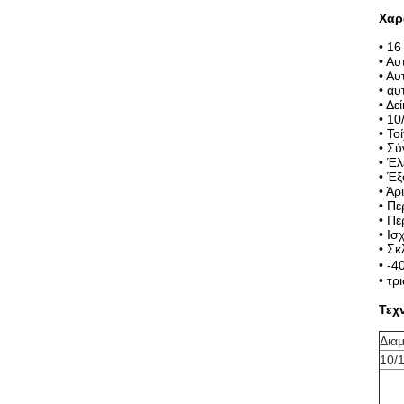
Χαρ
• 16
• Αυ
• Αυ
• α
• Δε
• 1
• Το
• Σ
• Έ
• Έξ
• Άρ
• Πε
• Πε
• Ισ
• Σκ
• -
• τρ
Τεχ
Δια
10/