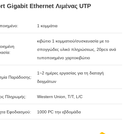
rt Gigabit Ethernet Λιμένας UTP
ποιημένο:
1 κομμάτια
κιβώτιο 1 κομματιού/συσκευασία με το
οιημένη
σπογγώδες υλικό πληρώσεως, 20pcs ανά
ασία:
τυποποιημένο χαρτοκιβώτιο
1~2 ημέρες εργασίας για τη διαταγή
σμία Παράδοσης:
δειγμάτων
ος Πληρωμής:
Western Union, T/T, L/C
ητα Εφοδιασμού:
1000 PC την εβδομάδα