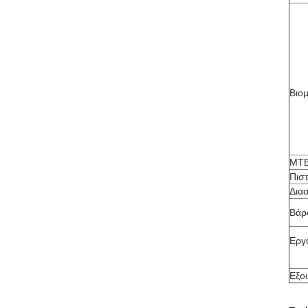
Βιο
MT
Πισ
Διασ
Βάρ
Εργ
Εξο