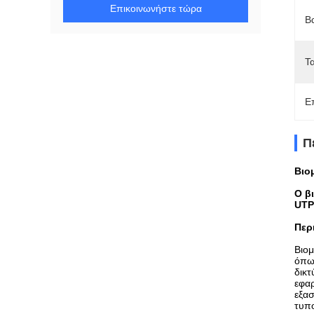
Επικοινωνήστε τώρα
Β
Τ
Ε
Π
Βιο
Ο β
UTP
Περ
Βιομ
όπω
δικ
εφα
εξασ
τυπ