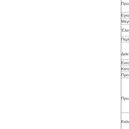
Προ
Εγκ
Μέγ
Έλε
Περ
Δεί
Εισ
Κατ
Προ
Πρω
Καλ