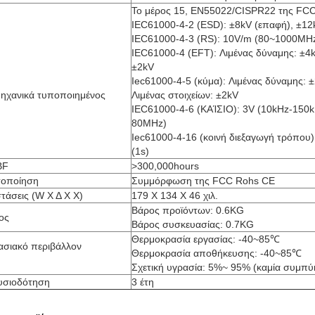
Το μέρος 15, EN55022/CISPR22 της FCC 
IEC61000-4-2 (ESD): ±8kV (επαφή), ±12
IEC61000-4-3 (RS): 10V/m (80~1000MH
IEC61000-4 (EFT): Λιμένας δύναμης: ±4k
±2kV
Iec61000-4-5 (κύμα): Λιμένας δύναμης:
μηχανικά τυποποιημένος
Λιμένας στοιχείων: ±2kV
IEC61000-4-6 (ΚΑΊΣΙΟ): 3V (10kHz-150k
80MHz)
Iec61000-4-16 (κοινή διεξαγωγή τρόπου)
(1s)
BF
>300,000hours
τοποίηση
Συμμόρφωση της FCC Rohs CE
τάσεις (W Χ Δ Χ Χ)
179 X 134 X 46 χιλ.
Βάρος προϊόντων: 0.6KG
ος
Βάρος συσκευασίας: 0.7KG
Θερμοκρασία εργασίας: -40~85℃
ασιακό περιβάλλον
Θερμοκρασία αποθήκευσης: -40~85℃
Σχετική υγρασία: 5%~ 95% (καμία συμπ
υσιοδότηση
3 έτη