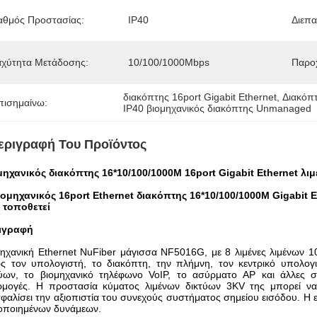
αθμός Προστασίας:
IP40
Διεπα
αχύτητα Μετάδοσης:
10/100/1000Mbps
Παροχ
διακόπτης 16port Gigabit Ethernet
, 
Διακόπτ
πισημαίνω:
IP40 βιομηχανικός διακόπτης Unmanaged
εριγραφή Του Προϊόντος
μηχανικός διακόπτης 16*10/100/1000M 16port Gigabit Ethernet λι
ιομηχανικός 16port Ethernet διακόπτης 16*10/100/1000M Gigabit 
 τοποθετεί
ιγραφή
ηχανική Ethernet NuFiber μάγισσα NF5016G, με 8 λιμένες λιμένων 1
ς τον υπολογιστή, το διακόπτη, την πλήμνη, τον κεντρικό υπολογ
τύων, το βιομηχανικό τηλέφωνο VoIP, το ασύρματο AP και άλλες συ
ρμογές. Η προστασία κύματος λιμένων δικτύων 3KV της μπορεί να
φαλίσει την αξιοπιστία του συνεχούς συστήματος σημείου εισόδου. Η 
οποιημένων δυνάμεων.