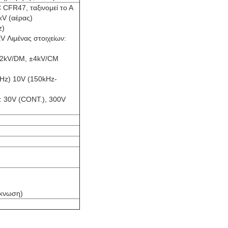
CFR47, ταξινομεί το Α
kV (αέρας)
z)
V Λιμένας στοιχείων:
 ±2kV/DM, ±4kV/CM
Hz) 10V (150kHz-
: 30V (CONT.), 300V
ύκνωση)