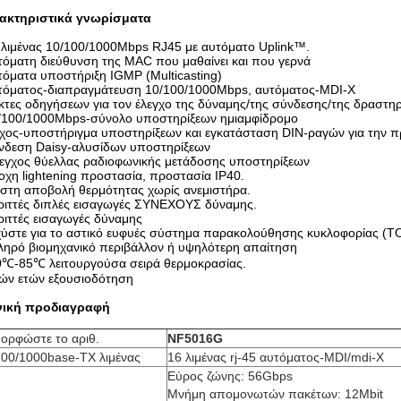
ακτηριστικά γνωρίσματα
 λιμένας 10/100/1000Mbps RJ45 με αυτόματο Uplink™.
τόματη διεύθυνση της MAC που μαθαίνει και που γερνά
τόματα υποστήριξη IGMP (Multicasting)
υτόματος-διαπραγμάτευση 10/100/1000Mbps, αυτόματος-MDI-Χ
ίκτες οδηγήσεων για τον έλεγχο της δύναμης/της σύνδεσης/της δραστη
0/100/1000Mbps-σύνολο υποστηρίξεων ημιαμφίδρομο
ίχος-υποστήριγμα υποστηρίξεων και εγκατάσταση DIN-ραγών για την 
ύνδεση Daisy-αλυσίδων υποστηρίξεων
λεγχος θύελλας ραδιοφωνικής μετάδοσης υποστηρίξεων
οχη lightening προστασία, προστασία IP40.
ιστη αποβολή θερμότητας χωρίς ανεμιστήρα.
ριττές διπλές εισαγωγές ΣΥΝΕΧΟΥΣ δύναμης.
ριττές εισαγωγές δύναμης
χύστε για το αστικό ευφυές σύστημα παρακολούθησης κυκλοφορίας (Τ
ληρό βιομηχανικό περιβάλλον ή υψηλότερη απαίτηση
40℃-85℃ λειτουργούσα σειρά θερμοκρασίας.
ιών ετών εξουσιοδότηση
νική προδιαγραφή
μορφώστε το αριθ.
NF5016G
100/1000base-TX λιμένας
16 λιμένας rj-45 αυτόματος-MDI/mdi-Χ
Εύρος ζώνης: 56Gbps
Μνήμη απομονωτών πακέτων: 12Mbit