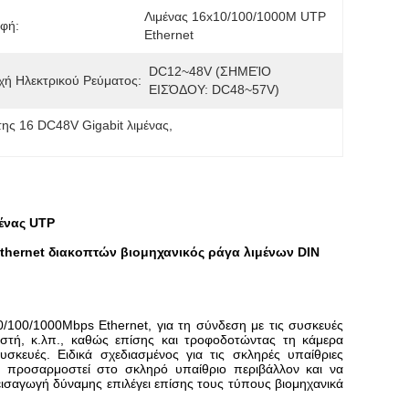
Λιμένας 16x10/100/1000M UTP 
φή:
Ethernet
DC12~48V (ΣΗΜΕΊΟ 
ή Ηλεκτρικού Ρεύματος:
ΕΙΣΌΔΟΥ: DC48~57V)
ης 16 DC48V Gigabit λιμένας
, 
μένας UTP
Ethernet διακοπτών βιομηχανικός ράγα λιμένων DIN
0/100/1000Mbps Ethernet, για τη σύνδεση με τις συσκευές
ιστή, κ.λπ., καθώς επίσης και τροφοδοτώντας τη κάμερα
σκευές. Ειδικά σχεδιασμένος για τις σκληρές υπαίθριες
 προσαρμοστεί στο σκληρό υπαίθριο περιβάλλον και να
εισαγωγή δύναμης επιλέγει επίσης τους τύπους βιομηχανικά