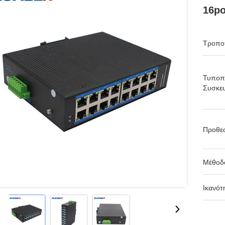
16po
Τροπο
Τυποπ
Συσκευ
Προθε
Μέθοδ
Ικανότ