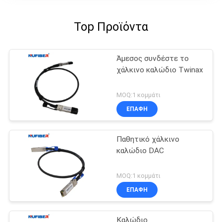
Top Προϊόντα
Άμεσος συνδέστε το
χάλκινο καλώδιο Twinax
MOQ:1 κομμάτι
ΕΠΑΦΉ
Παθητικό χάλκινο
καλώδιο DAC
MOQ:1 κομμάτι
ΕΠΑΦΉ
Καλώδιο