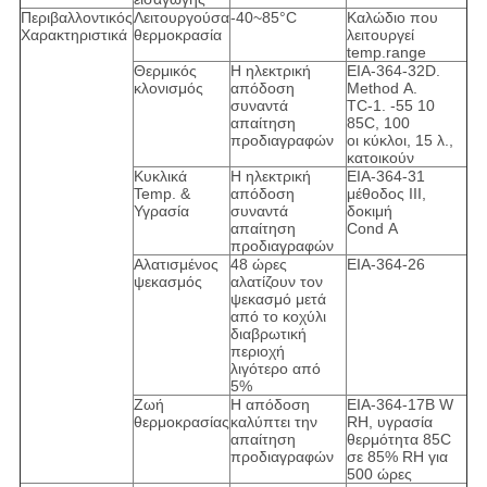
Περιβαλλοντικός
Λειτουργούσα
-40~85°C
Καλώδιο που
Χαρακτηριστικά
θερμοκρασία
λειτουργεί
temp.range
Θερμικός
Η ηλεκτρική
EIA-364-32D.
κλονισμός
απόδοση
Method Α.
συναντά
TC-1. -55 10
απαίτηση
85C, 100
προδιαγραφών
οι κύκλοι, 15 λ.,
κατοικούν
Κυκλικά
Η ηλεκτρική
EIA-364-31
Temp. &
απόδοση
μέθοδος ΙΙΙ,
Υγρασία
συναντά
δοκιμή
απαίτηση
Cond Α
προδιαγραφών
Αλατισμένος
48 ώρες
EIA-364-26
ψεκασμός
αλατίζουν τον
ψεκασμό μετά
από το κοχύλι
διαβρωτική
περιοχή
λιγότερο από
5%
Ζωή
Η απόδοση
EIA-364-17B W
θερμοκρασίας
καλύπτει την
RH, υγρασία
απαίτηση
θερμότητα 85C
προδιαγραφών
σε 85% RH για
500 ώρες