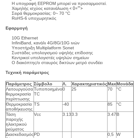
Η υπογραφή EEPROM μπορεί να προσαρμοστεί.
Χαμηλής ισχύος κατανάλωση
< 0="">
Σειρά θερμοκρασίας: 0~ 70 °C
RoHS-6 υποχωρητικός
Εφαρμογή
10G Ethernet
InfiniBand, κανάλι 4G/8G/10G ινών
Υποστήριξη Multiplatform Sonet
Συστάδες υπολογισμού υψηλής επίδοσης
Κεντρικοί υπολογιστές υψηλών σημείων
Ο διακόπτης/ο σταυρός δικτύων μετρό συνδέει
Τεχνική παράμετρος
Παράμετρος
Σύμβολο
Λ.
Χαρακτηριστικός
Max
Μονάδα
Λειτουργούσα
Τυποποιημένο
0
25
70
°C
θερμοκρασία
TC
περίπτωσης
Θερμοκρασία
TS
-40
85
°C
αποθήκευσης
Τάση
Vcc
3.13
3.3
3.47
Β
παροχής
ηλεκτρικού
ρεύματος
Διασκεδασμός
PD
0,5
W