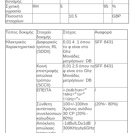
δύναμης
Σχετική
RH
5
95
%
υγρασία
Ποσοστό
10.5
GBP
στοιχείων
Τύπος δοκιμής
Στοιχείο
Στόχος
Αναφορά
δοκιμής
Ηλεκτρικός
Διαφορικός
0,01
4. 1
όπου
SFF 8431
Χαρακτηριστικά
τρόπος RL
το φ είναι στο
(SDDII)
Ghz
Μονάδες
μετρήσεων: DB
Κοινή
0,01
2,5
όπου το
SFF 8431
επιστροφής
φ είναι στο Ghz
απώλεια
Μονάδες
τρόπου
μετρήσεων: DB
(SCCII)
ΕΠΕΙΤΑ
/
<-26db from=""
1MHz="" to=""
11GHz="">
Σύνθετη
100+/-100hm
(20%~ 80%)
αντίσταση
Χρόνος ανόδου
συνελεύσεων
30 CP (20% -
καλωδίων
80%)
Απόκλιση
-1dB≤ILD≤1dB
/
απώλειας
300KHz≤f≤6GHz
εισαγωγής