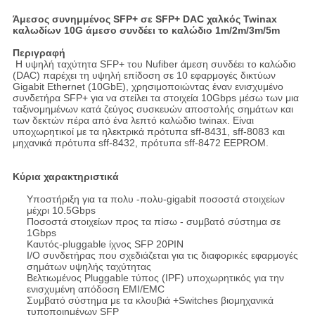
Άμεσος συνημμένος SFP+ σε SFP+ DAC χαλκός Twinax
καλωδίων 10G άμεσο συνδέει το καλώδιο 1m/2m/3m/5m
Περιγραφή
Η υψηλή ταχύτητα SFP+ του Nufiber άμεση συνδέει το καλώδιο
(DAC) παρέχει τη υψηλή επίδοση σε 10 εφαρμογές δικτύων
Gigabit Ethernet (10GbE), χρησιμοποιώντας έναν ενισχυμένο
συνδετήρα SFP+ για να στείλει τα στοιχεία 10Gbps μέσω των μια
ταξινομημένων κατά ζεύγος συσκευών αποστολής σημάτων και
των δεκτών πέρα από ένα λεπτό καλώδιο twinax. Είναι
υποχωρητικοί με τα ηλεκτρικά πρότυπα sff-8431, sff-8083 και
μηχανικά πρότυπα sff-8432, πρότυπα sff-8472 EEPROM.
Κύρια χαρακτηριστικά
Υποστήριξη για τα πολυ -πολυ-gigabit ποσοστά στοιχείων
μέχρι 10.5Gbps
Ποσοστά στοιχείων προς τα πίσω - συμβατό σύστημα σε
1Gbps
Καυτός-pluggable ίχνος SFP 20PIN
I/O συνδετήρας που σχεδιάζεται για τις διαφορικές εφαρμογές
σημάτων υψηλής ταχύτητας
Βελτιωμένος Pluggable τύπος (IPF) υποχωρητικός για την
ενισχυμένη απόδοση EMI/EMC
Συμβατό σύστημα με τα κλουβιά +Switches βιομηχανικά
τυποποιημένων SFP