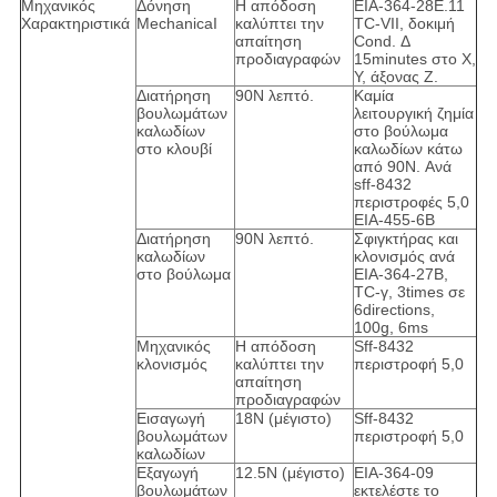
Μηχανικός
Δόνηση
Η απόδοση
EIA-364-28E.11
Χαρακτηριστικά
MechanicaI
καλύπτει την
TC-VII, δοκιμή
απαίτηση
Cond. Δ
προδιαγραφών
15minutes στο Χ,
Υ, άξονας Ζ.
Διατήρηση
90N λεπτό.
Καμία
βουλωμάτων
λειτουργική ζημία
καλωδίων
στο βούλωμα
στο κλουβί
καλωδίων κάτω
από 90N. Ανά
sff-8432
περιστροφές 5,0
EIA-455-6B
Διατήρηση
90N λεπτό.
Σφιγκτήρας και
καλωδίων
κλονισμός ανά
στο βούλωμα
EIA-364-27B,
TC-γ, 3times σε
6directions,
100g, 6ms
Μηχανικός
Η απόδοση
Sff-8432
κλονισμός
καλύπτει την
περιστροφή 5,0
απαίτηση
προδιαγραφών
Εισαγωγή
18N (μέγιστο)
Sff-8432
βουλωμάτων
περιστροφή 5,0
καλωδίων
Εξαγωγή
12.5N (μέγιστο)
EIA-364-09
βουλωμάτων
εκτελέστε το