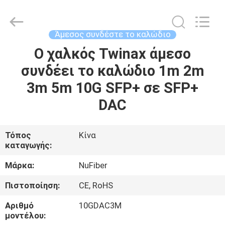
Digital
Technology
Co.,Ltd.
All
Rights
Άμεσος συνδέστε το καλώδιο
Reserved.
Developed
by
Ο χαλκός Twinax άμεσο
ΣΠΊΤΙ
ECER
συνδέει το καλώδιο 1m 2m
ΠΡΟΪΌΝΤΑ
3m 5m 10G SFP+ σε SFP+
DAC
ΠΕΡΊΠΟΥ
ΕΜΕΊΣ
Τόπος
Κίνα
καταγωγής:
ΓΎΡΟΣ
Μάρκα:
NuFiber
ΕΡΓΟΣΤΑΣΊΩΝ
Πιστοποίηση:
CE, RoHS
Αριθμό
10GDAC3M
ΠΟΙΟΤΙΚΌΣ
μοντέλου: