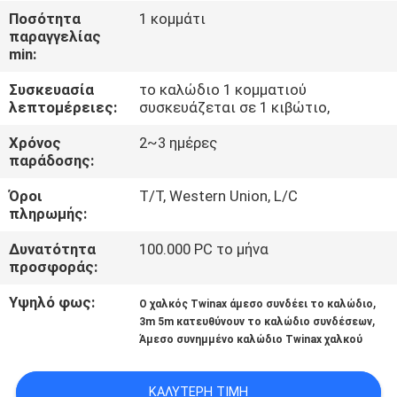
ΈΛΕΓΧΟΣ
Ποσότητα
1 κομμάτι
παραγγελίας
min:
ΜΑΣ
Συσκευασία
το καλώδιο 1 κομματιού
ΕΛΆΤΕ
λεπτομέρειες:
συσκευάζεται σε 1 κιβώτιο,
ΣΕ
Χρόνος
2~3 ημέρες
ΕΠΑΦΉ
παράδοσης:
ΜΕ
Όροι
T/T, Western Union, L/C
πληρωμής:
ΕΙΔΉΣΕΙΣ
Δυνατότητα
100.000 PC το μήνα
προσφοράς:
ΖΗΤΉΣΤΕ
Υψηλό φως:
,
Ο χαλκός Twinax άμεσο συνδέει το καλώδιο
,
3m 5m κατευθύνουν το καλώδιο συνδέσεων
ΈΝΑ
Άμεσο συνημμένο καλώδιο Twinax χαλκού
ΑΠΌΣΠΑΣΜΑ
ΚΑΛΎΤΕΡΗ ΤΙΜΉ