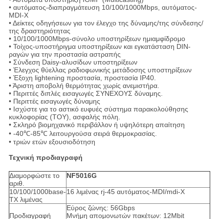
• αυτόματος-διαπραγμάτευση 10/100/1000Mbps, αυτόματος-
MDI-Χ
• Δείκτες οδηγήσεων για τον έλεγχο της δύναμης/της σύνδεσης/
της δραστηριότητας
• 10/100/1000Mbps-σύνολο υποστηρίξεων ημιαμφίδρομο
• Τοίχος-υποστήριγμα υποστηρίξεων και εγκατάσταση DIN-
ραγών για την προστασία αστραπής
• Σύνδεση Daisy-αλυσίδων υποστηρίξεων
• Έλεγχος θύελλας ραδιοφωνικής μετάδοσης υποστηρίξεων
• Έξοχη lightening προστασία, προστασία IP40.
• Άριστη αποβολή θερμότητας χωρίς ανεμιστήρα.
• Περιττές διπλές εισαγωγές ΣΥΝΕΧΟΥΣ δύναμης.
• Περιττές εισαγωγές δύναμης
• Ισχύστε για το αστικό ευφυές σύστημα παρακολούθησης
κυκλοφορίας (ΤΟΥ), ασφαλής πόλη.
• Σκληρό βιομηχανικό περιβάλλον ή υψηλότερη απαίτηση
• -40℃-85℃ λειτουργούσα σειρά θερμοκρασίας.
• τριών ετών εξουσιοδότηση
Τεχνική προδιαγραφή
Διαμορφώστε το
NF5016G
αριθ.
10/100/1000base-
16 λιμένας rj-45 αυτόματος-MDI/mdi-Χ
TX λιμένας
Εύρος ζώνης: 56Gbps
Προδιαγραφή
Μνήμη απομονωτών πακέτων: 12Mbit