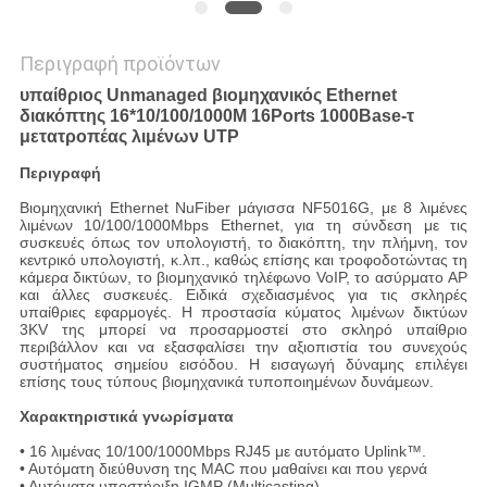
Περιγραφή προϊόντων
υπαίθριος Unmanaged βιομηχανικός Ethernet
διακόπτης 16*10/100/1000M 16Ports 1000Base-τ
μετατροπέας λιμένων UTP
Περιγραφή
Βιομηχανική Ethernet NuFiber μάγισσα NF5016G, με 8 λιμένες
λιμένων 10/100/1000Mbps Ethernet, για τη σύνδεση με τις
συσκευές όπως τον υπολογιστή, το διακόπτη, την πλήμνη, τον
κεντρικό υπολογιστή, κ.λπ., καθώς επίσης και τροφοδοτώντας τη
κάμερα δικτύων, το βιομηχανικό τηλέφωνο VoIP, το ασύρματο AP
και άλλες συσκευές. Ειδικά σχεδιασμένος για τις σκληρές
υπαίθριες εφαρμογές. Η προστασία κύματος λιμένων δικτύων
3KV της μπορεί να προσαρμοστεί στο σκληρό υπαίθριο
περιβάλλον και να εξασφαλίσει την αξιοπιστία του συνεχούς
συστήματος σημείου εισόδου. Η εισαγωγή δύναμης επιλέγει
επίσης τους τύπους βιομηχανικά τυποποιημένων δυνάμεων.
Χαρακτηριστικά γνωρίσματα
• 16 λιμένας 10/100/1000Mbps RJ45 με αυτόματο Uplink™.
• Αυτόματη διεύθυνση της MAC που μαθαίνει και που γερνά
• Αυτόματα υποστήριξη IGMP (Multicasting)