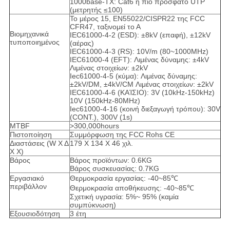
1000base-TX: Cat6 ή πιό πρόσφατο UTP
(μετρητής ≤100)
Το μέρος 15, EN55022/CISPR22 της FCC
CFR47, ταξινομεί το Α
Βιομηχανικά
IEC61000-4-2 (ESD): ±8kV (επαφή), ±12kV
τυποποιημένος
(αέρας)
IEC61000-4-3 (RS): 10V/m (80~1000MHz)
IEC61000-4 (EFT): Λιμένας δύναμης: ±4kV
Λιμένας στοιχείων: ±2kV
Iec61000-4-5 (κύμα): Λιμένας δύναμης:
±2kV/DM, ±4kV/CM Λιμένας στοιχείων: ±2kV
IEC61000-4-6 (ΚΑΊΣΙΟ): 3V (10kHz-150kHz)
10V (150kHz-80MHz)
Iec61000-4-16 (κοινή διεξαγωγή τρόπου): 30V
(CONT.), 300V (1s)
MTBF
>300,000hours
Πιστοποίηση
Συμμόρφωση της FCC Rohs CE
Διαστάσεις (W Χ Δ
179 X 134 X 46 χιλ.
Χ Χ)
Βάρος
Βάρος προϊόντων: 0.6KG
Βάρος συσκευασίας: 0.7KG
Εργασιακό
Θερμοκρασία εργασίας: -40~85℃
περιβάλλον
Θερμοκρασία αποθήκευσης: -40~85℃
Σχετική υγρασία: 5%~ 95% (καμία
συμπύκνωση)
Εξουσιοδότηση
3 έτη