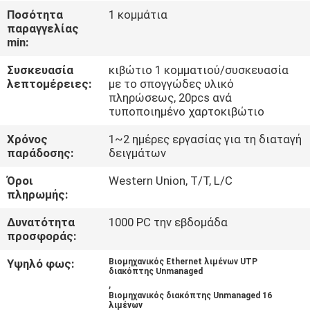
ΈΛΕΓΧΟΣ
Ποσότητα
1 κομμάτια
παραγγελίας
min:
ΜΑΣ
Συσκευασία
κιβώτιο 1 κομματιού/συσκευασία
ΕΛΆΤΕ
λεπτομέρειες:
με το σπογγώδες υλικό
ΣΕ
πληρώσεως, 20pcs ανά
τυποποιημένο χαρτοκιβώτιο
ΕΠΑΦΉ
Χρόνος
1~2 ημέρες εργασίας για τη διαταγή
ΜΕ
παράδοσης:
δειγμάτων
Όροι
Western Union, T/T, L/C
ΕΙΔΉΣΕΙΣ
πληρωμής:
Δυνατότητα
1000 PC την εβδομάδα
ΖΗΤΉΣΤΕ
προσφοράς:
ΈΝΑ
Υψηλό φως:
Βιομηχανικός Ethernet λιμένων UTP
διακόπτης Unmanaged
ΑΠΌΣΠΑΣΜΑ
,
Βιομηχανικός διακόπτης Unmanaged 16
λιμένων