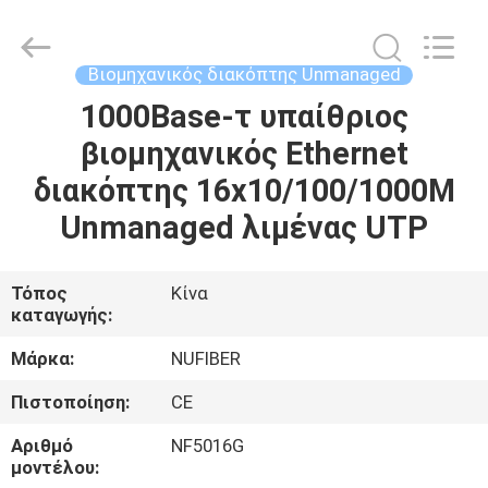
Fivision
Digital
Technology
Co.,Ltd.
All
Βιομηχανικός διακόπτης Unmanaged
Rights
Reserved.
1000Base-τ υπαίθριος
ΣΠΊΤΙ
Developed
by
ECER
βιομηχανικός Ethernet
ΠΡΟΪΌΝΤΑ
διακόπτης 16x10/100/1000M
Unmanaged λιμένας UTP
ΠΕΡΊΠΟΥ
ΕΜΕΊΣ
Τόπος
Κίνα
καταγωγής:
ΓΎΡΟΣ
Μάρκα:
NUFIBER
ΕΡΓΟΣΤΑΣΊΩΝ
Πιστοποίηση:
CE
Αριθμό
NF5016G
ΠΟΙΟΤΙΚΌΣ
μοντέλου: