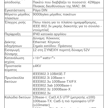
απόδοσης
Πακέτο που διαβιβάζει το ποσοστό: 42Mpps
Πίνακας διευθύνσεων της MAC: 8K
Εγκατάσταση
Ράγα DIN
Μέγιστο μέγεθος
9000bytes μέγεθος πακέτων
πλαισίων
Έλεγχος ροής
Πίσω πίεση για το πλαίσιο ημιαμφίδρομης,
IEEE 802.3x μικρής διακοπής για το σύνολο -
ντούμπλεξ
Περίφραξη
IP40 κατοικία αργιλίου
Δύναμη: Κόκκινος
Δείκτης
Ethernet: Κίτρινος
οδηγήσεων
Σημείο εισόδου: Πράσινος
Εισαγωγή
12 στη ΣΥΝΕΧΉ περιττή δύναμη 52V
δύναμης
Κατανάλωση
< 10="" watts="">
ισχύος
Προστασία
±4KV
κύματος
IEEE802.3 10BASE-Τ
Πρωτόκολλα
IEEE802.3i 10Base-τ
δικτύων
IEEE802.3u 100Base-TX/FX
IEEE802.3ab 1000Base-τ
IEEE802.3z 1000Base-Χ
IEEE802.3x
Καλώδια δικτύων
10base-τ: Cat3,4,5 UTP (μετρητής ≤100)
100base-TX: Cat5 ή πιό πρόσφατο UTP
(≤10meter)