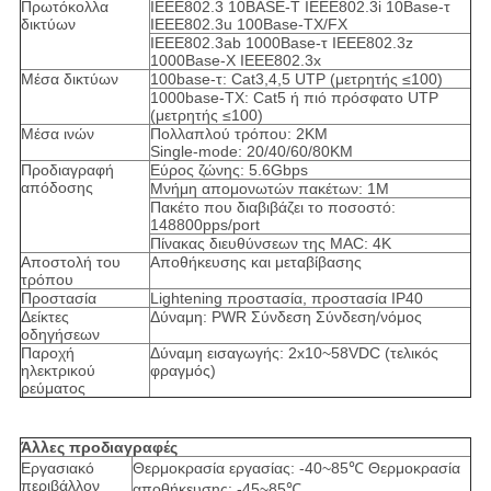
Πρωτόκολλα
IEEE802.3 10BASE-Τ IEEE802.3i 10Base-τ
δικτύων
IEEE802.3u 100Base-TX/FX
IEEE802.3ab 1000Base-τ IEEE802.3z
1000Base-Χ IEEE802.3x
Μέσα δικτύων
100base-τ: Cat3,4,5 UTP (μετρητής ≤100)
1000base-TX: Cat5 ή πιό πρόσφατο UTP
(μετρητής ≤100)
Μέσα ινών
Πολλαπλού τρόπου: 2KM
Single-mode: 20/40/60/80KM
Προδιαγραφή
Εύρος ζώνης: 5.6Gbps
απόδοσης
Μνήμη απομονωτών πακέτων: 1M
Πακέτο που διαβιβάζει το ποσοστό:
148800pps/port
Πίνακας διευθύνσεων της MAC: 4K
Αποστολή του
Αποθήκευσης και μεταβίβασης
τρόπου
Προστασία
Lightening προστασία, προστασία IP40
Δείκτες
Δύναμη: PWR Σύνδεση Σύνδεση/νόμος
οδηγήσεων
Παροχή
Δύναμη εισαγωγής: 2x10~58VDC (τελικός
ηλεκτρικού
φραγμός)
ρεύματος
Άλλες προδιαγραφές
Εργασιακό
Θερμοκρασία εργασίας: -40~85℃ Θερμοκρασία
περιβάλλον
αποθήκευσης: -45~85℃