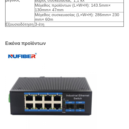
μέγεθος
Βάρος συσκευασίας: 1,1 κλ
Μέγεθος προϊόντων (L×W×H): 143.5mm×
130mm× 47mm
Μέγεθος συσκευασίας (L×W×H): 286mm× 230
mm× 60m
Εξουσιοδότηση
3-έτη
Εικόνα προϊόντων