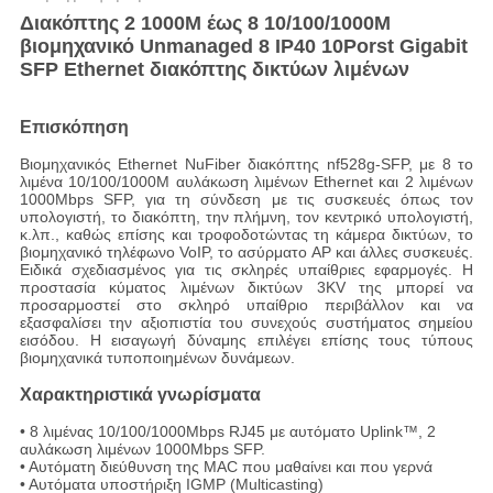
Διακόπτης 2 1000M έως 8 10/100/1000M
βιομηχανικό Unmanaged 8 IP40 10Porst Gigabit
SFP Ethernet διακόπτης δικτύων λιμένων
Επισκόπηση
Βιομηχανικός Ethernet NuFiber διακόπτης nf528g-SFP, με 8 το
λιμένα 10/100/1000M αυλάκωση λιμένων Ethernet και 2 λιμένων
1000Mbps SFP, για τη σύνδεση με τις συσκευές όπως τον
υπολογιστή, το διακόπτη, την πλήμνη, τον κεντρικό υπολογιστή,
κ.λπ., καθώς επίσης και τροφοδοτώντας τη κάμερα δικτύων, το
βιομηχανικό τηλέφωνο VoIP, το ασύρματο AP και άλλες συσκευές.
Ειδικά σχεδιασμένος για τις σκληρές υπαίθριες εφαρμογές. Η
προστασία κύματος λιμένων δικτύων 3KV της μπορεί να
προσαρμοστεί στο σκληρό υπαίθριο περιβάλλον και να
εξασφαλίσει την αξιοπιστία του συνεχούς συστήματος σημείου
εισόδου. Η εισαγωγή δύναμης επιλέγει επίσης τους τύπους
βιομηχανικά τυποποιημένων δυνάμεων.
Χαρακτηριστικά γνωρίσματα
• 8 λιμένας 10/100/1000Mbps RJ45 με αυτόματο Uplink™, 2
αυλάκωση λιμένων 1000Mbps SFP.
• Αυτόματη διεύθυνση της MAC που μαθαίνει και που γερνά
• Αυτόματα υποστήριξη IGMP (Multicasting)