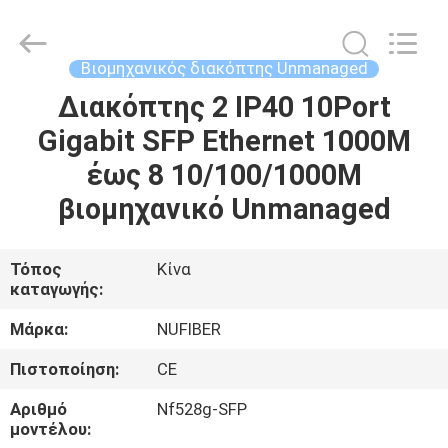
Fivision
Digital
Technology
Co.,Ltd.
All
Βιομηχανικός διακόπτης Unmanaged
Rights
Reserved.
Διακόπτης 2 IP40 10Port
ΣΠΊΤΙ
Developed
by
ECER
Gigabit SFP Ethernet 1000M
ΠΡΟΪΌΝΤΑ
έως 8 10/100/1000M
βιομηχανικό Unmanaged
ΠΕΡΊΠΟΥ
ΕΜΕΊΣ
Τόπος
Κίνα
καταγωγής:
ΓΎΡΟΣ
Μάρκα:
NUFIBER
ΕΡΓΟΣΤΑΣΊΩΝ
Πιστοποίηση:
CE
Αριθμό
Nf528g-SFP
ΠΟΙΟΤΙΚΌΣ
μοντέλου: