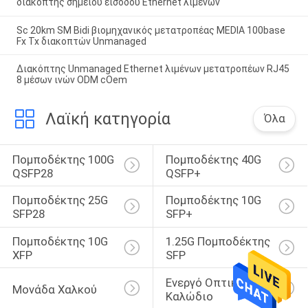
διακόπτης σημείου εισόδου Ethernet λιμένων
Sc 20km SM Bidi βιομηχανικός μετατροπέας MEDIA 100base
Fx Tx διακοπτών Unmanaged
Διακόπτης Unmanaged Ethernet λιμένων μετατροπέων RJ45
8 μέσων ινών ODM cOem
Λαϊκή κατηγορία
Όλα
Πομποδέκτης 100G 
Πομποδέκτης 40G 
QSFP28
QSFP+
Πομποδέκτης 25G 
Πομποδέκτης 10G 
SFP28
SFP+
Πομποδέκτης 10G 
1.25G Πομποδέκτης 
XFP
SFP
Ενεργό Οπτικό 
Μονάδα Χαλκού
Καλώδιο