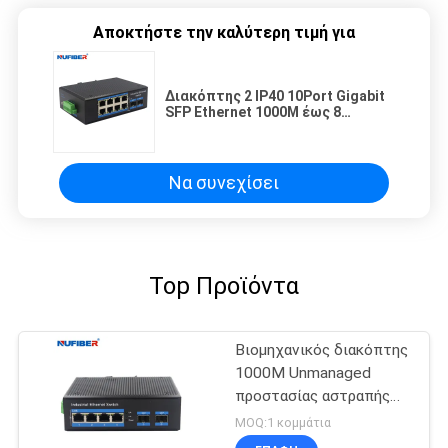
Αποκτήστε την καλύτερη τιμή για
Διακόπτης 2 IP40 10Port Gigabit
SFP Ethernet 1000M έως 8
10/100/1000M βιομηχανικό
Unmanaged
Να συνεχίσει
Top Προϊόντα
Βιομηχανικός διακόπτης
1000M Unmanaged
προστασίας αστραπής
διακόπτης Ethernet
MOQ:1 κομμάτια
ραγών DIN