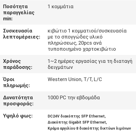
ΈΛΕΓΧΟΣ
Ποσότητα
1 κομμάτια
παραγγελίας
min:
ΜΑΣ
Συσκευασία
κιβώτιο 1 κομματιού/συσκευασία
ΕΛΆΤΕ
λεπτομέρειες:
με το σπογγώδες υλικό
ΣΕ
πληρώσεως, 20pcs ανά
τυποποιημένο χαρτοκιβώτιο
ΕΠΑΦΉ
Χρόνος
1~2 ημέρες εργασίας για τη διαταγή
ΜΕ
παράδοσης:
δειγμάτων
Όροι
Western Union, T/T, L/C
ΕΙΔΉΣΕΙΣ
πληρωμής:
Δυνατότητα
1000 PC την εβδομάδα
ΖΗΤΉΣΤΕ
προσφοράς:
ΈΝΑ
Υψηλό φως:
,
DC24V διακόπτης SFP Ethernet
,
ΑΠΌΣΠΑΣΜΑ
Διακόπτης Gigabit SFP Ethernet
Κράμα αργιλίου 8 διακόπτης δικτύων λιμένων