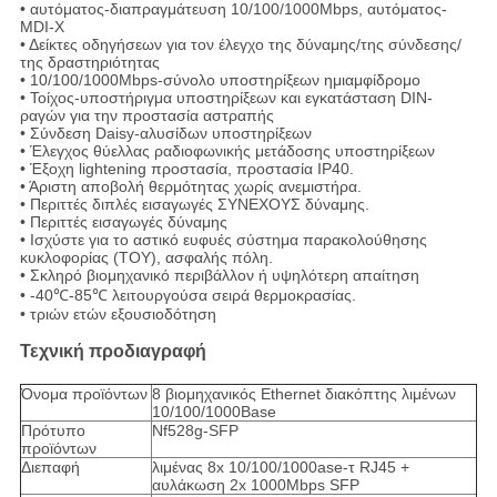
• αυτόματος-διαπραγμάτευση 10/100/1000Mbps, αυτόματος-
MDI-Χ
• Δείκτες οδηγήσεων για τον έλεγχο της δύναμης/της σύνδεσης/
της δραστηριότητας
• 10/100/1000Mbps-σύνολο υποστηρίξεων ημιαμφίδρομο
• Τοίχος-υποστήριγμα υποστηρίξεων και εγκατάσταση DIN-
ραγών για την προστασία αστραπής
• Σύνδεση Daisy-αλυσίδων υποστηρίξεων
• Έλεγχος θύελλας ραδιοφωνικής μετάδοσης υποστηρίξεων
• Έξοχη lightening προστασία, προστασία IP40.
• Άριστη αποβολή θερμότητας χωρίς ανεμιστήρα.
• Περιττές διπλές εισαγωγές ΣΥΝΕΧΟΥΣ δύναμης.
• Περιττές εισαγωγές δύναμης
• Ισχύστε για το αστικό ευφυές σύστημα παρακολούθησης
κυκλοφορίας (ΤΟΥ), ασφαλής πόλη.
• Σκληρό βιομηχανικό περιβάλλον ή υψηλότερη απαίτηση
• -40℃-85℃ λειτουργούσα σειρά θερμοκρασίας.
• τριών ετών εξουσιοδότηση
Τεχνική προδιαγραφή
Όνομα προϊόντων
8 βιομηχανικός Ethernet διακόπτης λιμένων
10/100/1000Base
Πρότυπο
Nf528g-SFP
προϊόντων
Διεπαφή
λιμένας 8x 10/100/1000ase-τ RJ45 +
αυλάκωση 2x 1000Mbps SFP