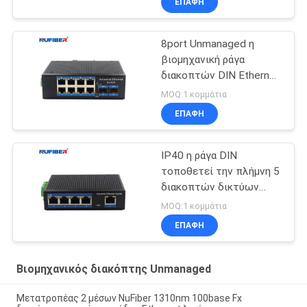
ΕΠΑΦΉ
8port Unmanaged η
βιομηχανική ράγα
διακοπτών DIN Ethernet
διακοπτών βιομηχανική
MOQ:1 κομμάτια
τοποθετεί
ΕΠΑΦΉ
IP40 η ράγα DIN
τοποθετεί την πλήμνη 5
διακοπτών δικτύων
διεπαφή Gigabit Rj45
MOQ:1 κομμάτια
UTP λιμένων
ΕΠΑΦΉ
Βιομηχανικός διακόπτης Unmanaged
Μετατροπέας 2 μέσων NuFiber 1310nm 100base Fx