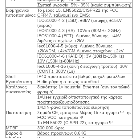
Σχετική υγρασία: 5%~ 95% (καμία συμπύκνωση)
Βιομηχανικά
Το μέρος 15, EN55022/CISPR22 της FCC
τυποποιημένος
CFR47, ταξινομεί ένα EMS:
IEC61000-4-2 (ESD): ±8kV (επαφή), ±15kV
(αέρας)
IEC61000-4-3 (RS): 10V/m (80MHz-2GHz)
IEC61000-4 (EFT): Λιμένας δύναμης: ±4kV
Λιμένας στοιχείων: ±2kV
Iec61000-4-5 (κύμα): Λιμένας δύναμης:
±2kV/DM, ±4kV/CM Λιμένας στοιχείων: ±2kV
IEC61000-4-6 (ΚΑΊΣΙΟ): 3V (10kHz-150kHz)
10V (150kHz-80MHz)
Iec61000-4-16 (κοινή διεξαγωγή τρόπου): 30V
(CONT.), 300V (1s)
Shell
IP40 προστατεύει το βαθμό, κοχύλι μετάλλων
Εγκατάσταση
Η din-ράγα ή ο τοίχος τοποθετεί
Κατάλογος
διακόπτης 1×Industrial Ethernet (συν τον τελικό
συσκευασίας
φραγμό)
1×User εγχειρίδιο/πιστοποιητικό της κάρτας
ποιότητας/εξουσιοδότησης
1×DIN-ράγα τοποθετώντας εξάρτηση
Πιστοποίηση
Σημάδι CE, εμπορικό Μέρος 15 κατηγορία Ψ της
FCC VCCI κατηγορία Ψ
Το EN 55022 (CISPR 22), κατηγορία Ψ
MTBF
300.000 ώρες
Βάρος &
Βάρος προϊόντων: 0.6KG